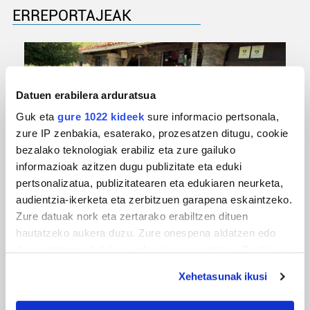
ERREPORTAJEAK
Datuen erabilera arduratsua
Guk eta
gure 1022 kideek
sure informacio pertsonala,
zure IP zenbakia, esaterako, prozesatzen ditugu, cookie
bezalako teknologiak erabiliz eta zure gailuko
informazioak azitzen dugu publizitate eta eduki
pertsonalizatua, publizitatearen eta edukiaren neurketa,
URBIAKO FESTA
audientzia-ikerketa eta zerbitzuen garapena eskaintzeko.
Urbiako zelaiak erromeria leku
Zure datuak nork eta zertarako erabiltzen dituen
hautatzeko aukera duzu. Zure onespena aldatzen edo
deuseztatzen ahal duzu edozein momentutan, Cookie
deklaraziotik edo Privacy triggerean klikatuz.
Xehetasunak ikusi
If you allow, we would also like to: