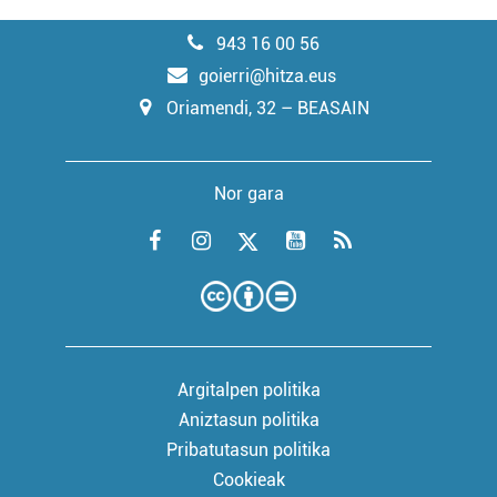
943 16 00 56
goierri@hitza.eus
Oriamendi, 32 – BEASAIN
Nor gara
Argitalpen politika
Aniztasun politika
Pribatutasun politika
Cookieak