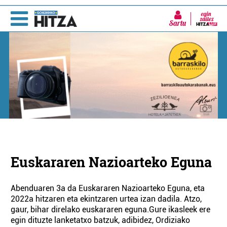
Sartu
Euskararen Nazioarteko Eguna
Abenduaren 3a da Euskararen Nazioarteko Eguna, eta
2022a hitzaren eta ekintzaren urtea izan dadila. Atzo,
gaur, bihar direlako euskararen eguna.Gure ikasleek ere
egin dituzte lanketatxo batzuk, adibidez, Ordiziako