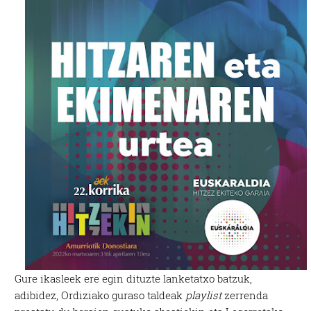
Gure ikasleek ere egin dituzte lanketatxo batzuk,
adibidez, Ordiziako guraso taldeak
playlist
zerrenda