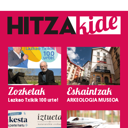
Zozketak
Eskaintzak
Lazkao Txikik 100 urte!
ARKEOLOGIA MUSEOA