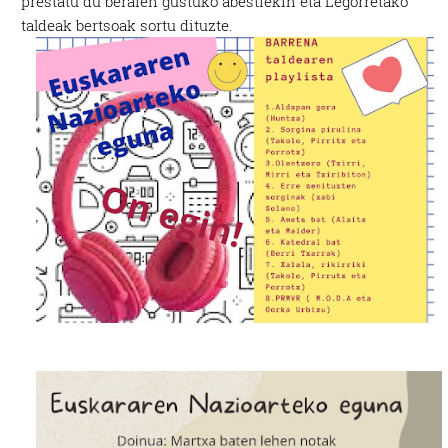
prestatu du beraien gustuko abestiekin eta Legorretako
taldeak bertsoak sortu dituzte.