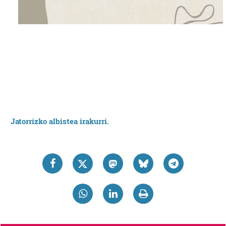
Jatorrizko albistea irakurri.