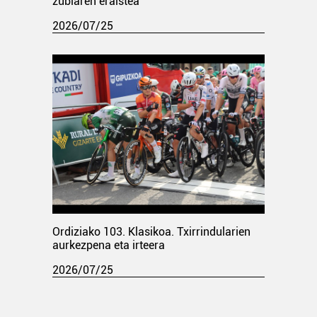
zubiaren eraistea
2026/07/25
Ordiziako 103. Klasikoa. Txirrindularien
aurkezpena eta irteera
2026/07/25