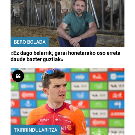
BERO BOLADA
«Ez dago belarrik; garai honetarako oso erreta
daude bazter guztiak»
TXIRRINDULARITZA