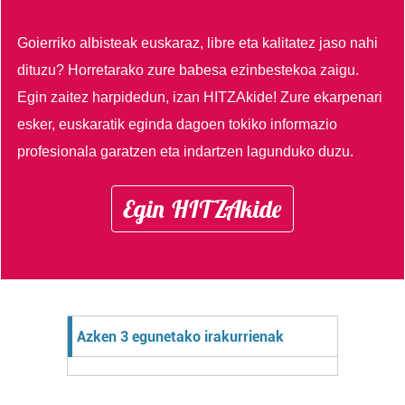
Goierriko albisteak euskaraz, libre eta kalitatez jaso nahi
dituzu?
Horretarako zure babesa ezinbestekoa zaigu.
Egin zaitez harpidedun, izan HITZAkide!
Zure ekarpenari
esker, euskaratik eginda dagoen tokiko informazio
profesionala garatzen eta indartzen lagunduko duzu.
Egin HITZAkide
Azken 3 egunetako irakurrienak