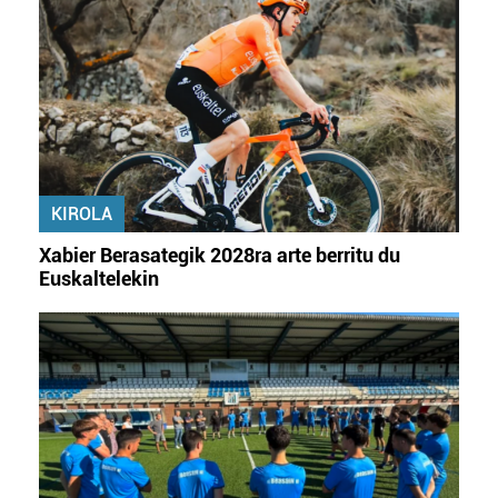
KIROLA
Xabier Berasategik 2028ra arte berritu du
Euskaltelekin