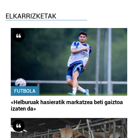
ELKARRIZKETAK
FUTBOLA
«Helburuak hasieratik markatzea beti gaiztoa
izaten da»