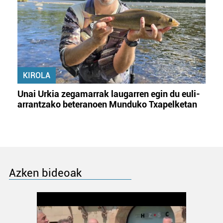
KIROLA
Unai Urkia zegamarrak laugarren egin du euli-
arrantzako beteranoen Munduko Txapelketan
Azken bideoak