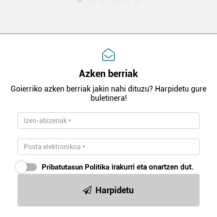
Azken berriak
Goierriko azken berriak jakin nahi dituzu? Harpidetu gure
buletinera!
Pribatutasun Politika
irakurri eta onartzen dut.
Harpidetu