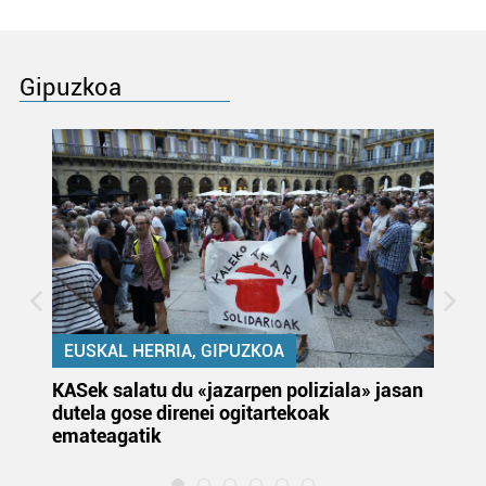
Gipuzkoa
EUSKAL HERRIA, GIPUZKOA
KASek salatu du «jazarpen poliziala» jasan
Pa
dutela gose direnei ogitartekoak
da
emateagatik
«s