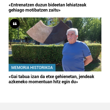
«Entrenatzen duzun bideetan lehiatzeak
gehiago motibatzen zaitu»
MEMORIA HISTORIKOA
«Gai tabua izan da etxe gehienetan, jendeak
azkeneko momentuan hitz egin du»