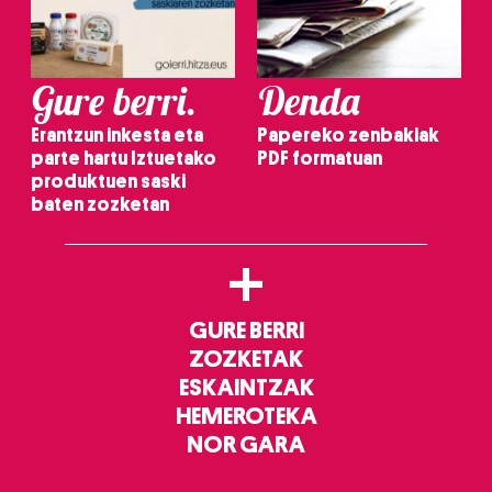
Gure berri.
Denda
Erantzun inkesta eta
Papereko zenbakiak
parte hartu Iztuetako
PDF formatuan
produktuen saski
baten zozketan
+
GURE BERRI
ZOZKETAK
ESKAINTZAK
HEMEROTEKA
NOR GARA