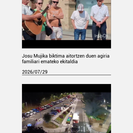
Josu Mujika biktima aitortzen duen agiria
familiari emateko ekitaldia
2026/07/29