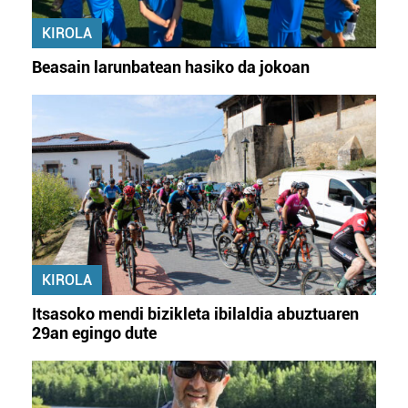
KIROLA
Beasain larunbatean hasiko da jokoan
KIROLA
Itsasoko mendi bizikleta ibilaldia abuztuaren
29an egingo dute