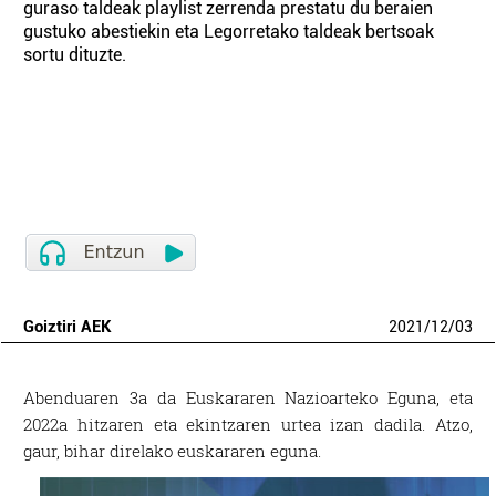
guraso taldeak playlist zerrenda prestatu du beraien
gustuko abestiekin eta Legorretako taldeak bertsoak
sortu dituzte.
Goiztiri AEK
2021
/
12
/
03
Abenduaren 3a da Euskararen Nazioarteko Eguna, eta
2022a hitzaren eta ekintzaren urtea izan dadila. Atzo,
gaur, bihar direlako euskararen eguna.