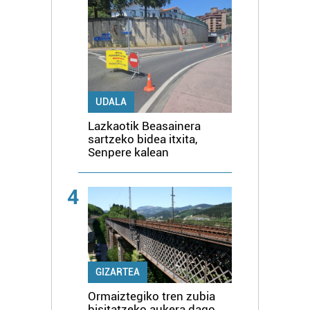
UDALA
Lazkaotik Beasainera
sartzeko bidea itxita,
Senpere kalean
4
GIZARTEA
Ormaiztegiko tren zubia
bisitatzeko aukera dago