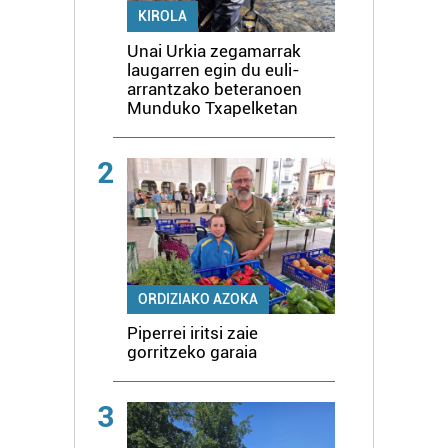
KIROLA
Unai Urkia zegamarrak
laugarren egin du euli-
arrantzako beteranoen
Munduko Txapelketan
2
ORDIZIAKO AZOKA
Piperrei iritsi zaie
gorritzeko garaia
3