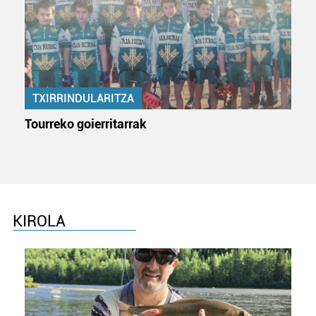
TXIRRINDULARITZA
Tourreko goierritarrak
KIROLA