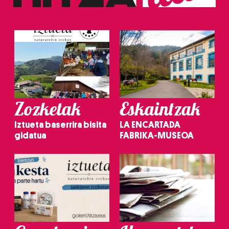
Zozketak
Eskaintzak
Iztueta baserrira bisita
LA ENCARTADA
gidatua
FABRIKA-MUSEOA