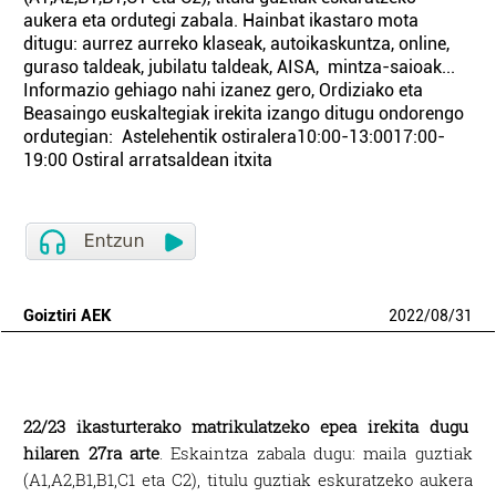
aukera eta ordutegi zabala. Hainbat ikastaro mota
ditugu: aurrez aurreko klaseak, autoikaskuntza, online,
guraso taldeak, jubilatu taldeak, AISA, mintza-saioak...
Informazio gehiago nahi izanez gero, Ordiziako eta
Beasaingo euskaltegiak irekita izango ditugu ondorengo
ordutegian: Astelehentik ostiralera10:00-13:0017:00-
19:00 Ostiral arratsaldean itxita
Goiztiri AEK
2022
/
08
/
31
22/23 ikasturterako m
atrikulatzeko epea irekita dugu
hilaren 27ra arte
. Eskaintza zabala dugu: maila guztiak
(A1,A2,B1,B1,C1 eta C2), titulu guztiak eskuratzeko aukera