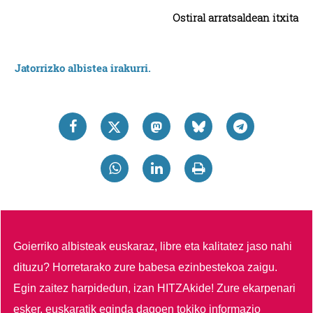
Ostiral arratsaldean itxita
Jatorrizko albistea irakurri.
Goierriko albisteak euskaraz, libre eta kalitatez jaso nahi
dituzu?
Horretarako zure babesa ezinbestekoa zaigu.
Egin zaitez harpidedun, izan HITZAkide!
Zure ekarpenari
esker, euskaratik eginda dagoen tokiko informazio