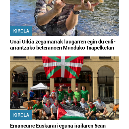
KIROLA
Unai Urkia zegamarrak laugarren egin du euli-
arrantzako beteranoen Munduko Txapelketan
KIROLA
Emaneurre Euskarari eguna irailaren 5ean