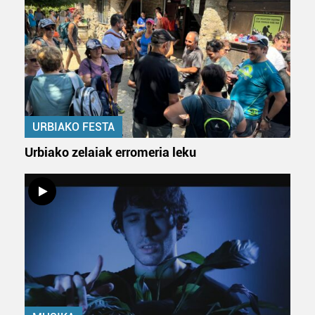
Webgune honek cookie propioak eta hirugarrenen cookie-
fitxategiak erabiltzen ditu. Zure esperientzia eta
zerbitzuak hobetzeko asmoz, cookie teknologiaz
baliatzen gara. Ohar hau onartuz gero, teknologia hori
erabiltzeko baimen esplizitua ematen diguzu.
Gehiago
irakurri
URBIAKO FESTA
Urbiako zelaiak erromeria leku