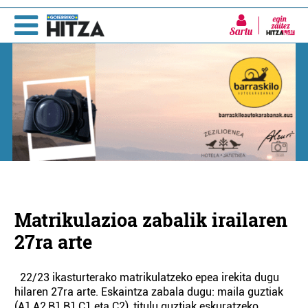
Sartu
Matrikulazioa zabalik irailaren
27ra arte
22/23 ikasturterako matrikulatzeko epea irekita dugu
hilaren 27ra arte. Eskaintza zabala dugu: maila guztiak
(A1,A2,B1,B1,C1 eta C2), titulu guztiak eskuratzeko