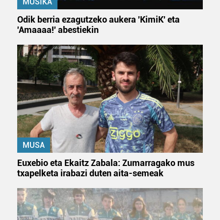
MUSIKA
Odik berria ezagutzeko aukera 'KimiK' eta
'Amaaaa!' abestiekin
MUSA
Euxebio eta Ekaitz Zabala: Zumarragako mus
txapelketa irabazi duten aita-semeak