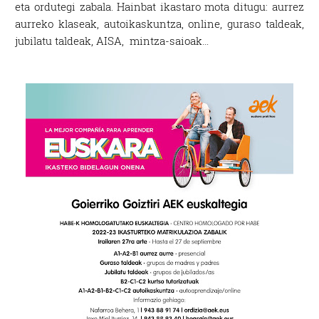
eta ordutegi zabala. Hainbat ikastaro mota ditugu: aurrez
aurreko klaseak, autoikaskuntza, online, guraso taldeak,
jubilatu taldeak, AISA, mintza-saioak…