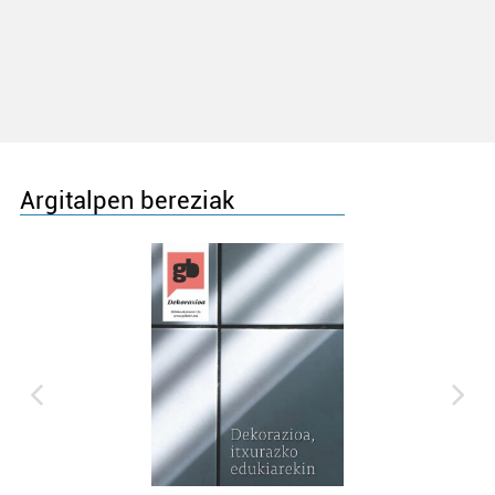
Argitalpen bereziak