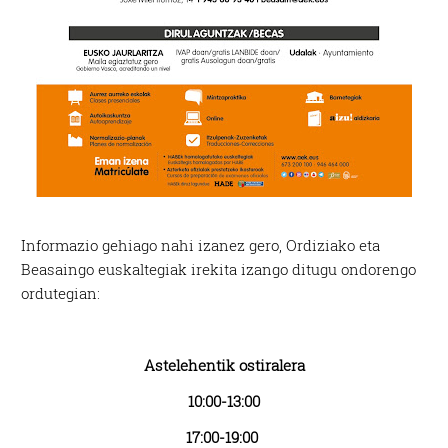
Informazio gehiago nahi izanez gero, Ordiziako eta
Beasaingo euskaltegiak irekita izango ditugu ondorengo
ordutegian:
Astelehentik ostiralera
10:00-13:00
17:00-19:00