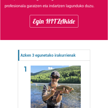
profesionala garatzen eta indartzen lagunduko duzu.
Egin HITZAkide
Azken 3 egunetako irakurrienak
1