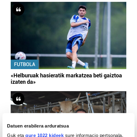
FUTBOLA
«Helburuak hasieratik markatzea beti gaiztoa
izaten da»
Datuen erabilera arduratsua
Guk eta
gure 1022 kideek
sure informacio pertsonala,