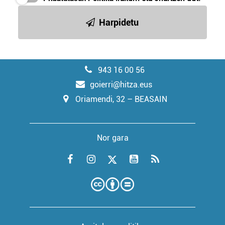
Harpidetu
943 16 00 56
goierri@hitza.eus
Oriamendi, 32 – BEASAIN
Nor gara