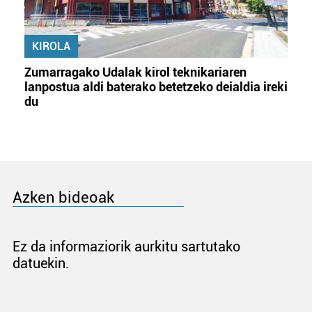
KIROLA
Zumarragako Udalak kirol teknikariaren
lanpostua aldi baterako betetzeko deialdia ireki
du
Azken bideoak
Ez da informaziorik aurkitu sartutako
datuekin.