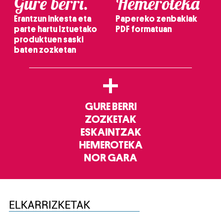
Gure berri.
Hemeroteka
Erantzun inkesta eta
Papereko zenbakiak
parte hartu Iztuetako
PDF formatuan
produktuen saski
baten zozketan
+
GURE BERRI
ZOZKETAK
ESKAINTZAK
HEMEROTEKA
NOR GARA
ELKARRIZKETAK