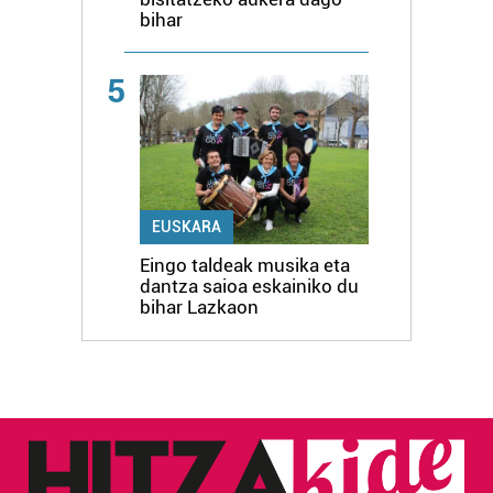
bihar
5
EUSKARA
Eingo taldeak musika eta
dantza saioa eskainiko du
bihar Lazkaon