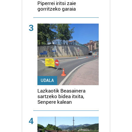
Piperrei iritsi zaie
gorritzeko garaia
3
UDALA
Lazkaotik Beasainera
sartzeko bidea itxita,
Senpere kalean
4