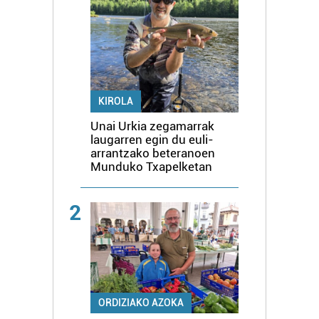
KIROLA
Unai Urkia zegamarrak
laugarren egin du euli-
arrantzako beteranoen
Munduko Txapelketan
2
ORDIZIAKO AZOKA