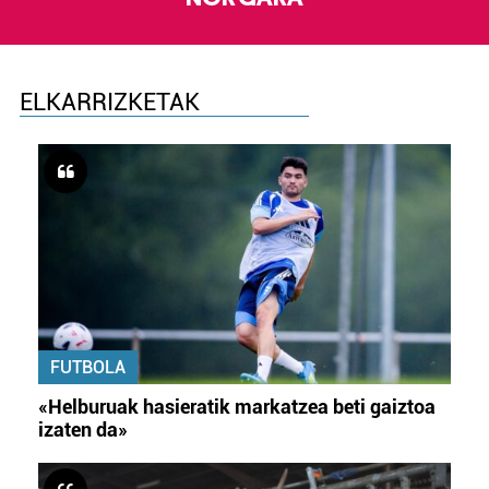
ELKARRIZKETAK
FUTBOLA
«Helburuak hasieratik markatzea beti gaiztoa
izaten da»