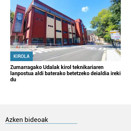
KIROLA
Zumarragako Udalak kirol teknikariaren
lanpostua aldi baterako betetzeko deialdia ireki
du
Azken bideoak