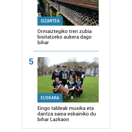
GIZARTEA
Ormaiztegiko tren zubia
bisitatzeko aukera dago
bihar
5
EUSKARA
Eingo taldeak musika eta
dantza saioa eskainiko du
bihar Lazkaon