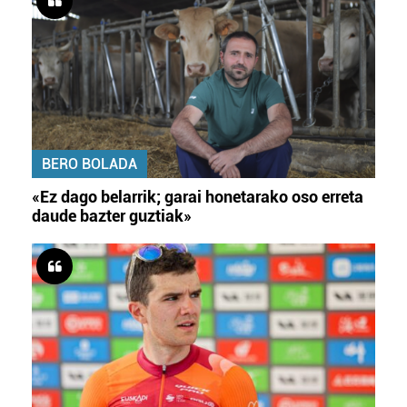
BERO BOLADA
«Ez dago belarrik; garai honetarako oso erreta
daude bazter guztiak»