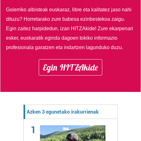
Goierriko albisteak euskaraz, libre eta kalitatez jaso nahi
dituzu?
Horretarako zure babesa ezinbestekoa zaigu.
Egin zaitez harpidedun, izan HITZAkide!
Zure ekarpenari
esker, euskaratik eginda dagoen tokiko informazio
profesionala garatzen eta indartzen lagunduko duzu.
Egin HITZAkide
Azken 3 egunetako irakurrienak
1