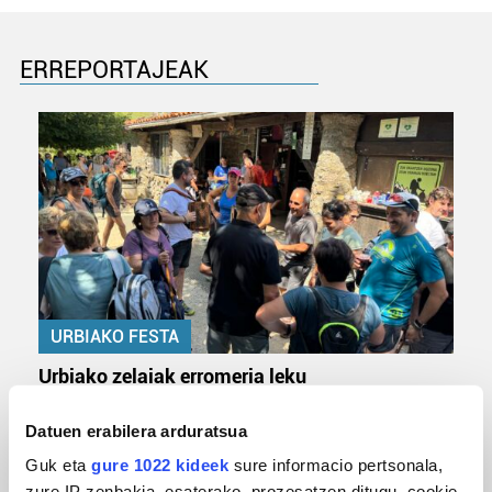
ERREPORTAJEAK
URBIAKO FESTA
Urbiako zelaiak erromeria leku
Datuen erabilera arduratsua
Guk eta
gure 1022 kideek
sure informacio pertsonala,
zure IP zenbakia, esaterako, prozesatzen ditugu, cookie