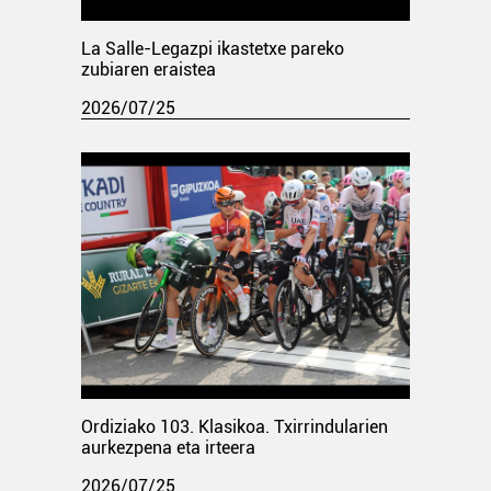
La Salle-Legazpi ikastetxe pareko
zubiaren eraistea
2026/07/25
Ordiziako 103. Klasikoa. Txirrindularien
aurkezpena eta irteera
2026/07/25