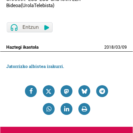
Bideoa(UrolaTelebista)
Haztegi ikastola
2018
/
03
/
09
Jatorrizko albistea irakurri.