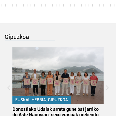
Gipuzkoa
EUSKAL HERRIA, GIPUZKOA
Donostiako Udalak arreta gune bat jarriko
Ur
du Aste Nagusian, sexu erasoak prebenitu
es