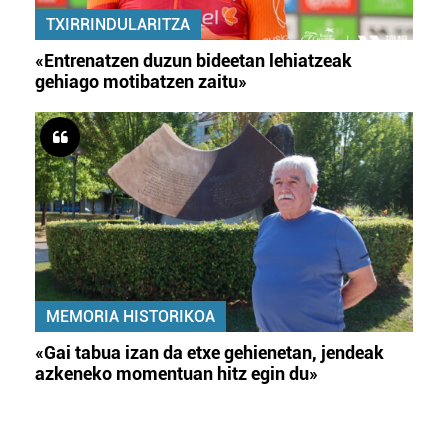
TXIRRINDULARITZA
«Entrenatzen duzun bideetan lehiatzeak
gehiago motibatzen zaitu»
MEMORIA HISTORIKOA
«Gai tabua izan da etxe gehienetan, jendeak
azkeneko momentuan hitz egin du»