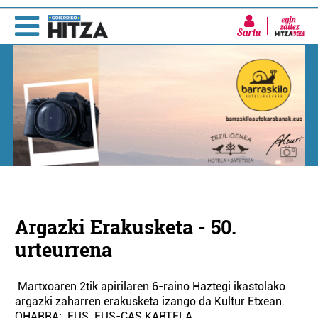
Sartu
Argazki Erakusketa - 50.
urteurrena
Martxoaren 2tik apirilaren 6-raino Haztegi ikastolako
argazki zaharren erakusketa izango da Kultur Etxean.
OHARRA: EUS EUS-CAS KARTELA