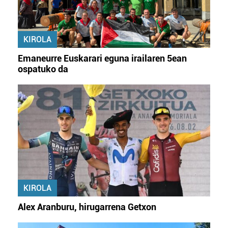
KIROLA
Emaneurre Euskarari eguna irailaren 5ean
ospatuko da
KIROLA
Alex Aranburu, hirugarrena Getxon