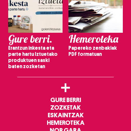
Gure berri.
Hemeroteka
Erantzun inkesta eta
Papereko zenbakiak
parte hartu Iztuetako
PDF formatuan
produktuen saski
baten zozketan
+
GURE BERRI
ZOZKETAK
ESKAINTZAK
HEMEROTEKA
NOR GARA