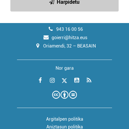
Harpidetu
943 16 00 56
goierri@hitza.eus
Oriamendi, 32 – BEASAIN
Nor gara
Argitalpen politika
Aniztasun politika