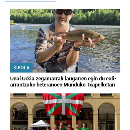
Webgune honek cookie propioak eta hirugarrenen cookie-
fitxategiak erabiltzen ditu. Zure esperientzia eta
zerbitzuak hobetzeko asmoz, cookie teknologiaz
baliatzen gara. Ohar hau onartuz gero, teknologia hori
erabiltzeko baimen esplizitua ematen diguzu.
Gehiago
irakurri
KIROLA
Unai Urkia zegamarrak laugarren egin du euli-
arrantzako beteranoen Munduko Txapelketan