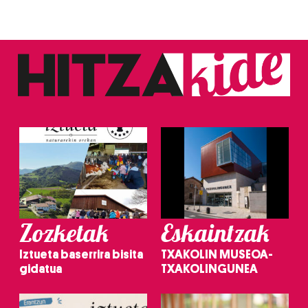
Zozketak
Eskaintzak
Iztueta baserrira bisita
TXAKOLIN MUSEOA-
gidatua
TXAKOLINGUNEA