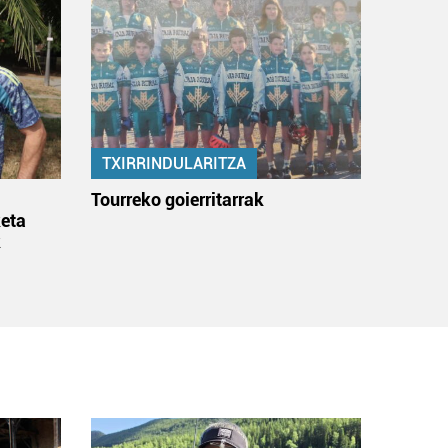
TXIRRINDULARITZA
:
Tourreko goierritarrak
eta
k