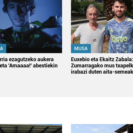
A
MUSA
rria ezagutzeko aukera
Euxebio eta Ekaitz Zabala
 eta 'Amaaaa!' abestiekin
Zumarragako mus txapelk
irabazi duten aita-semea