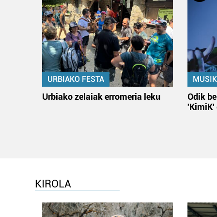
URBIAKO FESTA
MUSIK
Urbiako zelaiak erromeria leku
Odik be
'KimiK'
KIROLA