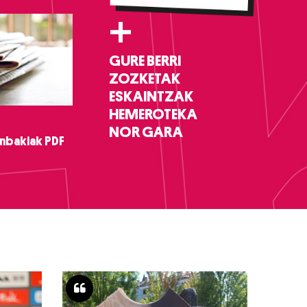
+
GURE BERRI
ZOZKETAK
ESKAINTZAK
HEMEROTEKA
NOR GARA
nbakiak PDF