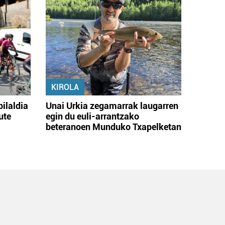
KIROLA
bilaldia
Unai Urkia zegamarrak laugarren
ute
egin du euli-arrantzako
beteranoen Munduko Txapelketan