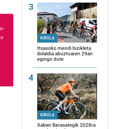
3
in
la
KIROLA
Itsasoko mendi bizikleta
ibilaldia abuztuaren 29an
egingo dute
4
KIROLA
Xabier Berasategik 2028ra