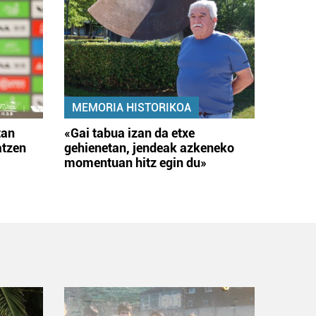
MEMORIA HISTORIKOA
tan
«Gai tabua izan da etxe
atzen
gehienetan, jendeak azkeneko
momentuan hitz egin du»