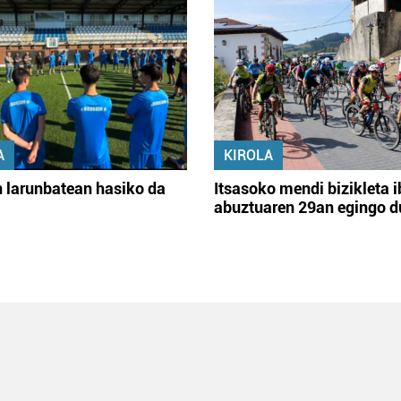
A
KIROLA
 larunbatean hasiko da
Itsasoko mendi bizikleta i
abuztuaren 29an egingo d