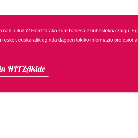
so nahi dituzu?
Horretarako zure babesa ezinbestekoa zaigu. Eg
i esker, euskaratik eginda dagoen tokiko informazio profesiona
in HITZAkide