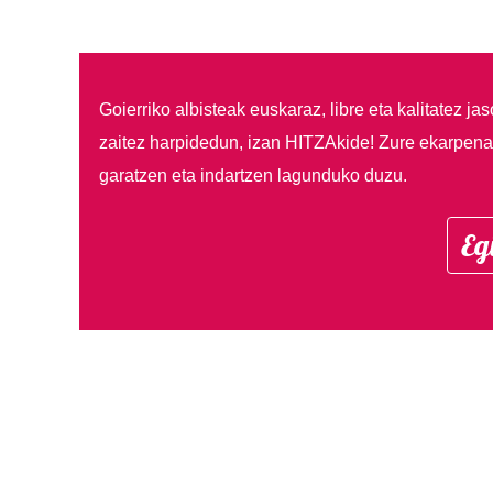
Goierriko albisteak euskaraz, libre eta kalitatez ja
zaitez harpidedun, izan HITZAkide!
Zure ekarpenar
garatzen eta indartzen lagunduko duzu.
Eg