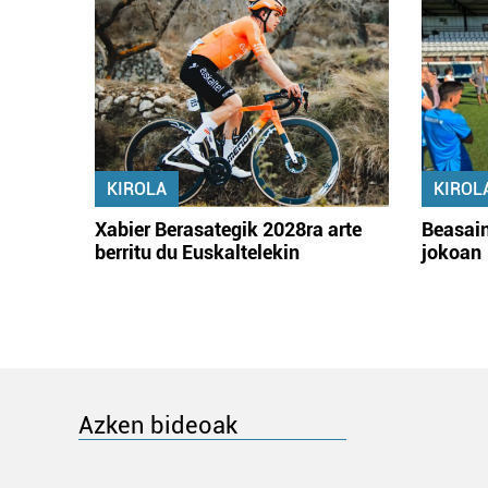
KIROLA
KIROL
Xabier Berasategik 2028ra arte
Beasain
berritu du Euskaltelekin
jokoan
Azken bideoak