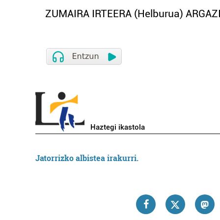
ZUMAIRA IRTEERA (Helburua) ARGAZ
Haztegi ikastola
Jatorrizko albistea irakurri.