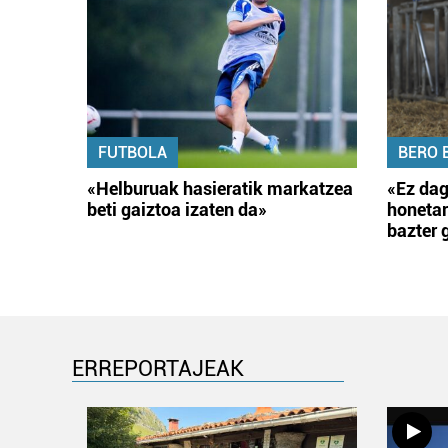
FUTBOLA
BERO 
«Helburuak hasieratik markatzea
«Ez dag
beti gaiztoa izaten da»
honetar
bazter 
ERREPORTAJEAK