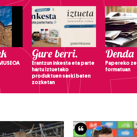
ak
Gure berri.
Denda
 MUSEOA
Erantzun inkesta eta parte
Papereko ze
hartu Iztuetako
formatuan
produktuen saski baten
zozketan