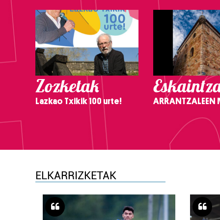
Zozketak
Eskaintz
Lazkao Txikik 100 urte!
ARRANTZALEEN
ELKARRIZKETAK