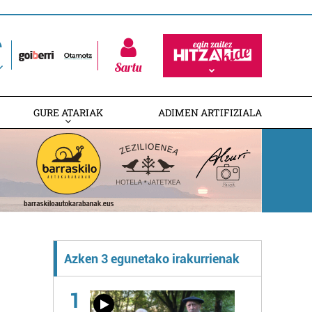
Sartu
GURE ATARIAK
ADIMEN ARTIFIZIALA
Azken 3 egunetako irakurrienak
1