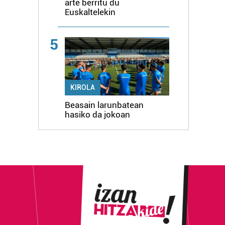
arte berritu du
Euskaltelekin
5
KIROLA
Beasain larunbatean
hasiko da jokoan