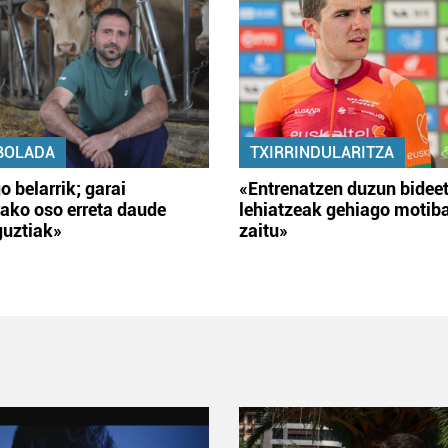
BOLADA
TXIRRINDULARITZA
o belarrik; garai
«Entrenatzen duzun bidee
ako oso erreta daude
lehiatzeak gehiago motib
guztiak»
zaitu»