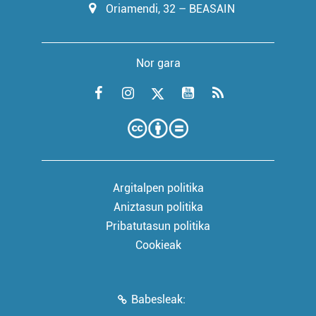
Oriamendi, 32 – BEASAIN
Nor gara
Argitalpen politika
Aniztasun politika
Pribatutasun politika
Cookieak
Babesleak: