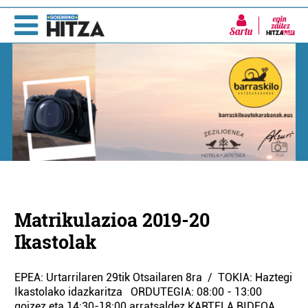
Sartu
Matrikulazioa 2019-20
Ikastolak
EPEA: Urtarrilaren 29tik Otsailaren 8ra / TOKIA: Haztegi
Ikastolako idazkaritza ORDUTEGIA: 08:00 - 13:00
goizez eta 14:30-18:00 arratsaldez KARTELA BIDEOA