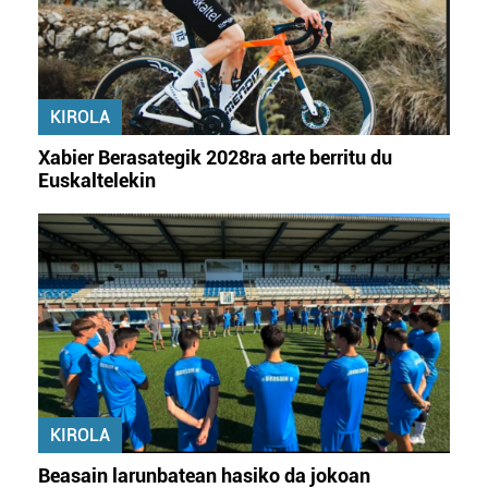
baliatzen gara. Ohar hau onartuz gero, teknologia hori
erabiltzeko baimen esplizitua ematen diguzu.
Gehiago
irakurri
KIROLA
Xabier Berasategik 2028ra arte berritu du
Euskaltelekin
KIROLA
Beasain larunbatean hasiko da jokoan