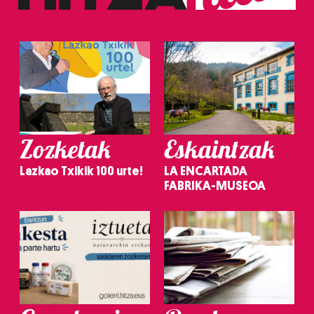
Zozketak
Eskaintzak
Lazkao Txikik 100 urte!
LA ENCARTADA
FABRIKA-MUSEOA