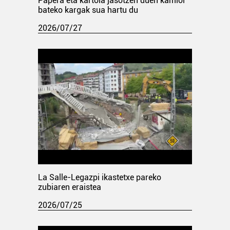
Papera eta kartoia jasotzen duen kamioi
bateko kargak sua hartu du
2026/07/27
La Salle-Legazpi ikastetxe pareko
zubiaren eraistea
2026/07/25