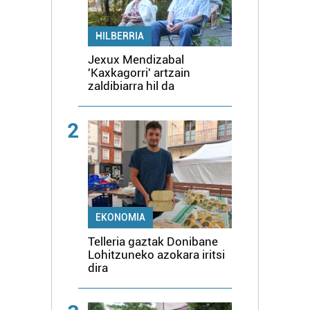
HILBERRIA
Jexux Mendizabal
'Kaxkagorri' artzain
zaldibiarra hil da
2
EKONOMIA
Telleria gaztak Donibane
Lohitzuneko azokara iritsi
dira