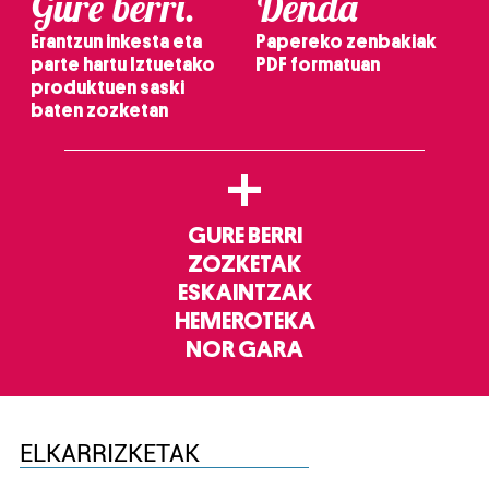
Gure berri.
Denda
Erantzun inkesta eta
Papereko zenbakiak
parte hartu Iztuetako
PDF formatuan
produktuen saski
baten zozketan
+
GURE BERRI
ZOZKETAK
ESKAINTZAK
HEMEROTEKA
NOR GARA
ELKARRIZKETAK