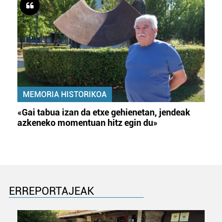
MEMORIA HISTORIKOA
«Gai tabua izan da etxe gehienetan, jendeak
azkeneko momentuan hitz egin du»
ERREPORTAJEAK