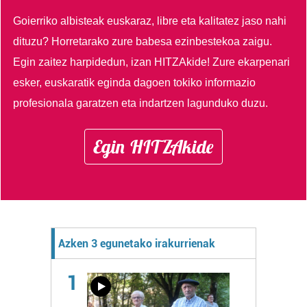
Goierriko albisteak euskaraz, libre eta kalitatez jaso nahi
dituzu?
Horretarako zure babesa ezinbestekoa zaigu.
Egin zaitez harpidedun, izan HITZAkide!
Zure ekarpenari
esker, euskaratik eginda dagoen tokiko informazio
profesionala garatzen eta indartzen lagunduko duzu.
Egin HITZAkide
Azken 3 egunetako irakurrienak
1