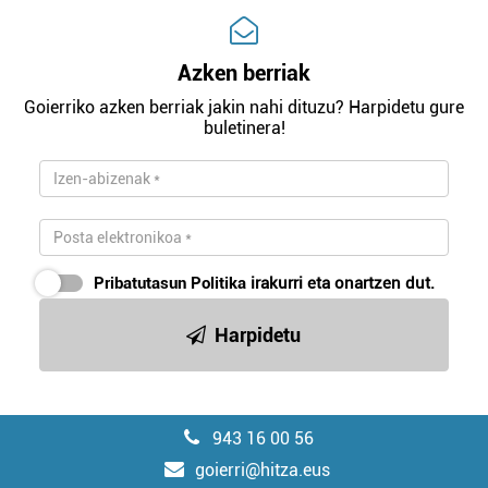
Azken berriak
Goierriko azken berriak jakin nahi dituzu? Harpidetu gure
buletinera!
Pribatutasun Politika
irakurri eta onartzen dut.
Harpidetu
943 16 00 56
goierri@hitza.eus