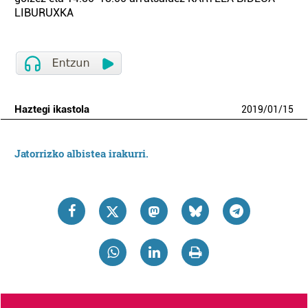
LIBURUXKA
Haztegi ikastola
2019
/
01
/
15
Jatorrizko albistea irakurri.