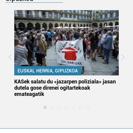
EUSKAL HERRIA, GIPUZKOA
KASek salatu du «jazarpen poliziala» jasan
Pa
dutela gose direnei ogitartekoak
da
emateagatik
«s