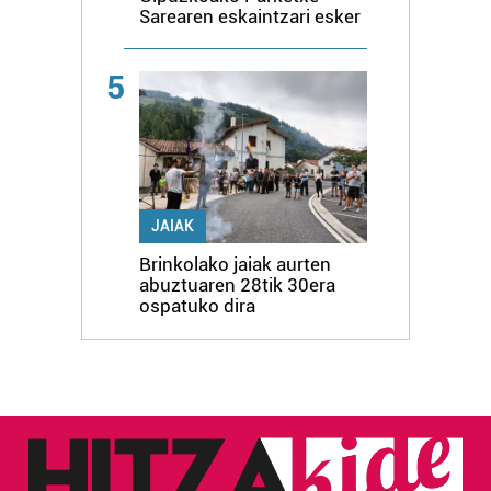
Sarearen eskaintzari esker
5
JAIAK
Brinkolako jaiak aurten
abuztuaren 28tik 30era
ospatuko dira