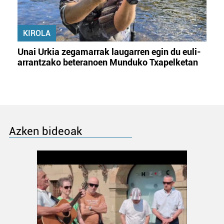
KIROLA
Unai Urkia zegamarrak laugarren egin du euli-
arrantzako beteranoen Munduko Txapelketan
Azken bideoak