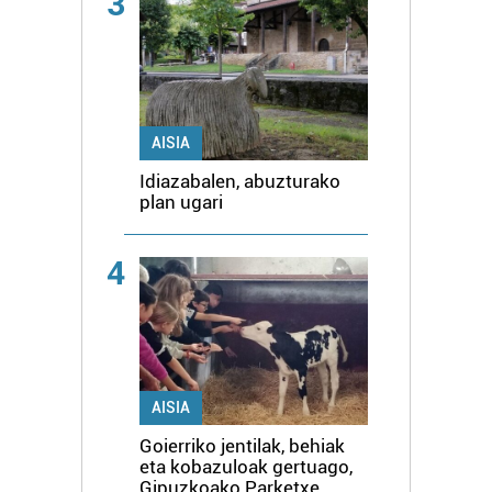
3
AISIA
Idiazabalen, abuzturako
plan ugari
4
AISIA
Goierriko jentilak, behiak
eta kobazuloak gertuago,
Gipuzkoako Parketxe