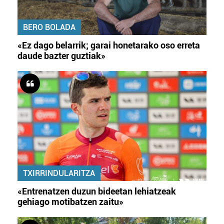
BERO BOLADA
«Ez dago belarrik; garai honetarako oso erreta
daude bazter guztiak»
TXIRRINDULARITZA
«Entrenatzen duzun bideetan lehiatzeak
gehiago motibatzen zaitu»