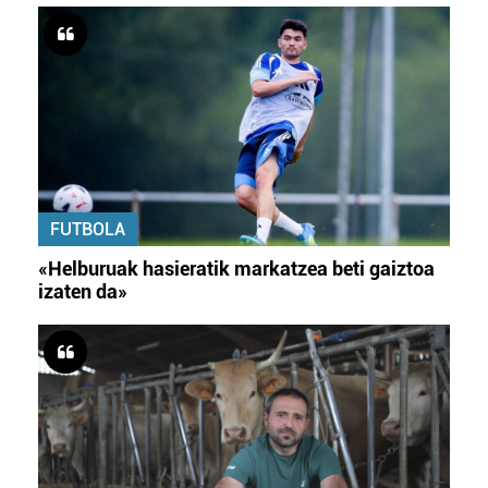
FUTBOLA
«Helburuak hasieratik markatzea beti gaiztoa
izaten da»