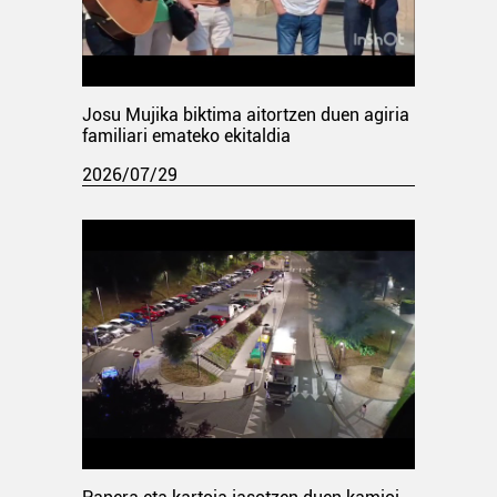
Josu Mujika biktima aitortzen duen agiria
familiari emateko ekitaldia
2026/07/29