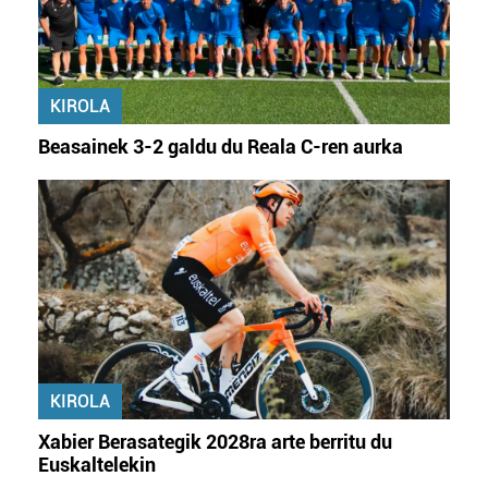
KIROLA
Beasainek 3-2 galdu du Reala C-ren aurka
KIROLA
Xabier Berasategik 2028ra arte berritu du
Euskaltelekin