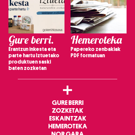
Gure berri.
Hemeroteka
Erantzun inkesta eta
Papereko zenbakiak
parte hartu Iztuetako
PDF formatuan
produktuen saski
baten zozketan
+
GURE BERRI
ZOZKETAK
ESKAINTZAK
HEMEROTEKA
NOR GARA