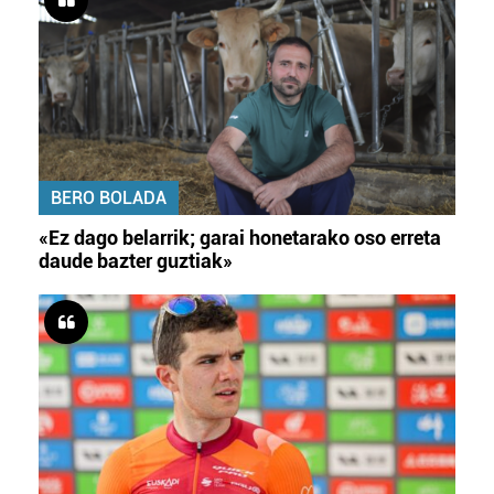
BERO BOLADA
«Ez dago belarrik; garai honetarako oso erreta
daude bazter guztiak»