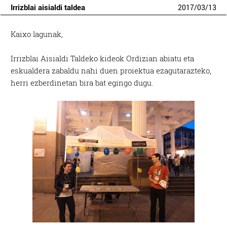
Irrizblai aisialdi taldea
2017
/
03
/
13
Kaixo lagunak,
Irrizblai Aisialdi Taldeko kideok Ordizian abiatu eta
eskualdera zabaldu nahi duen proiektua ezagutarazteko,
herri ezberdinetan bira bat egingo dugu.