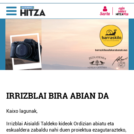
Sartu
IRRIZBLAI BIRA ABIAN DA
Kaixo lagunak,
Irrizblai Aisialdi Taldeko kideok Ordizian abiatu eta
eskualdera zabaldu nahi duen proiektua ezagutarazteko,