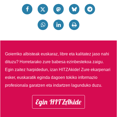
Goierriko albisteak euskaraz, libre eta kalitatez jaso nahi
dituzu?
Horretarako zure babesa ezinbestekoa zaigu.
Egin zaitez harpidedun, izan HITZAkide!
Zure ekarpenari
esker, euskaratik eginda dagoen tokiko informazio
profesionala garatzen eta indartzen lagunduko duzu.
Egin HITZAkide