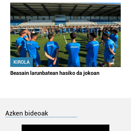
KIROLA
Beasain larunbatean hasiko da jokoan
Azken bideoak