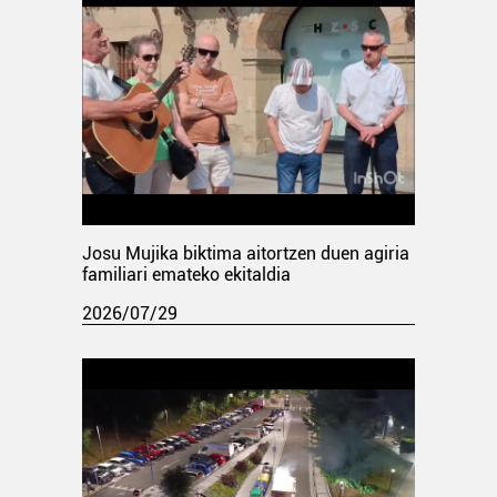
Josu Mujika biktima aitortzen duen agiria
familiari emateko ekitaldia
2026/07/29