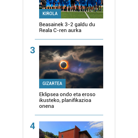
KIROLA
Beasainek 3-2 galdu du
Reala C-ren aurka
3
GIZARTEA
Eklipsea ondo eta eroso
ikusteko, planifikazioa
onena
4