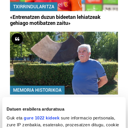
TXIRRINDULARITZA
«Entrenatzen duzun bideetan lehiatzeak
gehiago motibatzen zaitu»
MEMORIA HISTORIKOA
«Gai tabua izan da etxe gehienetan, jendeak
azkeneko momentuan hitz egin du»
Datuen erabilera arduratsua
Guk eta
gure 1022 kideek
sure informacio pertsonala,
zure IP zenbakia, esaterako, prozesatzen ditugu, cookie