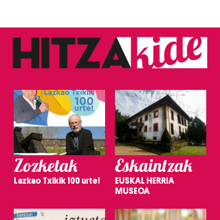
Zozketak
Eskaintzak
Lazkao Txikik 100 urte!
EUSKAL HERRIA
MUSEOA