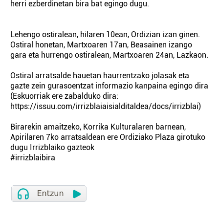
herri ezberdinetan bira bat egingo dugu.
Lehengo ostiralean, hilaren 10ean, Ordizian izan ginen.
Ostiral honetan, Martxoaren 17an, Beasainen izango
gara eta hurrengo ostiralean, Martxoaren 24an, Lazkaon.
Ostiral arratsalde hauetan haurrentzako jolasak eta
gazte zein gurasoentzat informazio kanpaina egingo dira
(Eskuorriak ere zabalduko dira:
https://issuu.com/irrizblaiaisialditaldea/docs/irrizblai)
Birarekin amaitzeko, Korrika Kulturalaren barnean,
Apirilaren 7ko arratsaldean ere Ordiziako Plaza girotuko
dugu Irrizblaiko gazteok
#irrizblaibira