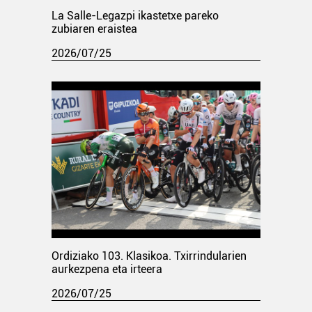
La Salle-Legazpi ikastetxe pareko
zubiaren eraistea
2026/07/25
Ordiziako 103. Klasikoa. Txirrindularien
aurkezpena eta irteera
2026/07/25