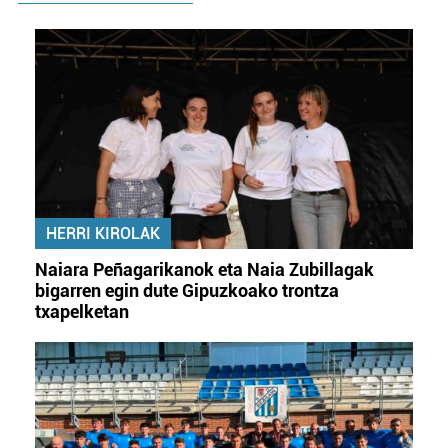
HERRI KIROLAK
Naiara Peñagarikanok eta Naia Zubillagak
bigarren egin dute Gipuzkoako trontza
txapelketan