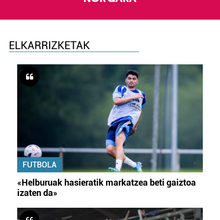
ELKARRIZKETAK
FUTBOLA
«Helburuak hasieratik markatzea beti gaiztoa
izaten da»