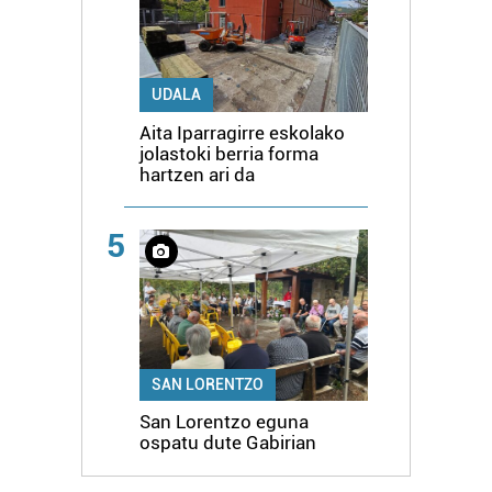
UDALA
Aita Iparragirre eskolako
jolastoki berria forma
hartzen ari da
5
SAN LORENTZO
San Lorentzo eguna
ospatu dute Gabirian