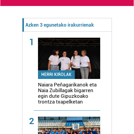
Azken 3 egunetako irakurrienak
1
HERRI KIROLAK
Naiara Peñagarikanok eta
Naia Zubillagak bigarren
egin dute Gipuzkoako
trontza txapelketan
2