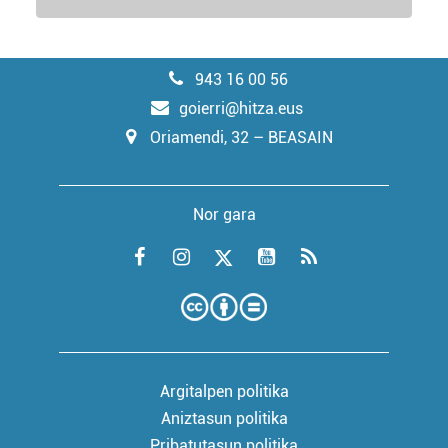
943 16 00 56
goierri@hitza.eus
Oriamendi, 32 – BEASAIN
Nor gara
Argitalpen politika
Aniztasun politika
Pribatutasun politika