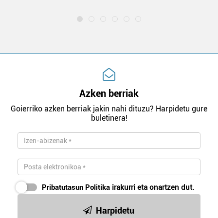
Azken berriak
Goierriko azken berriak jakin nahi dituzu? Harpidetu gure
buletinera!
Pribatutasun Politika
irakurri eta onartzen dut.
Harpidetu