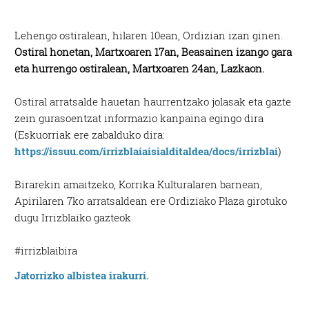
Lehengo ostiralean, hilaren 10ean, Ordizian izan ginen.
Ostiral honetan, Martxoaren 17an, Beasainen izango gara
eta hurrengo ostiralean, Martxoaren 24an, Lazkaon.
Ostiral arratsalde hauetan haurrentzako jolasak eta gazte
zein gurasoentzat informazio kanpaina egingo dira
(Eskuorriak ere zabalduko dira:
https://issuu.com/irrizblaiaisialditaldea/docs/irrizblai
)
Birarekin amaitzeko, Korrika Kulturalaren barnean,
Apirilaren 7ko arratsaldean ere Ordiziako Plaza girotuko
dugu Irrizblaiko gazteok
#irrizblaibira
Jatorrizko albistea irakurri.