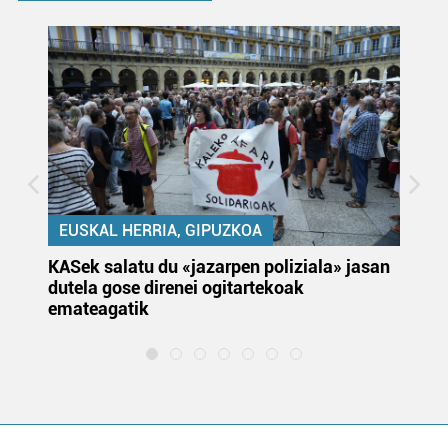
EUSKAL HERRIA, GIPUZKOA
KASek salatu du «jazarpen poliziala» jasan
Pa
dutela gose direnei ogitartekoak
da
emateagatik
«s