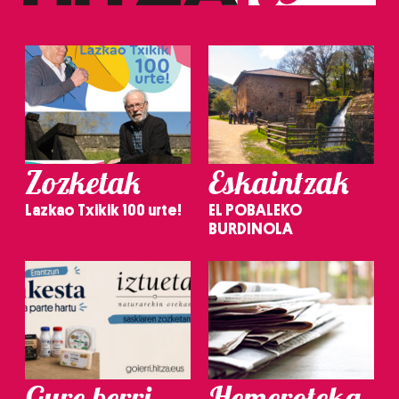
Zozketak
Eskaintzak
Lazkao Txikik 100 urte!
EL POBALEKO
BURDINOLA
Gure berri.
Hemeroteka