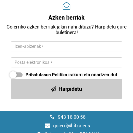
Azken berriak
Goierriko azken berriak jakin nahi dituzu? Harpidetu gure
buletinera!
Pribatutasun Politika
irakurri eta onartzen dut.
Harpidetu
943 16 00 56
goierri@hitza.eus