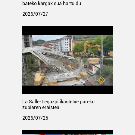
bateko kargak sua hartu du
2026/07/27
La Salle-Legazpi ikastetxe pareko
zubiaren eraistea
2026/07/25