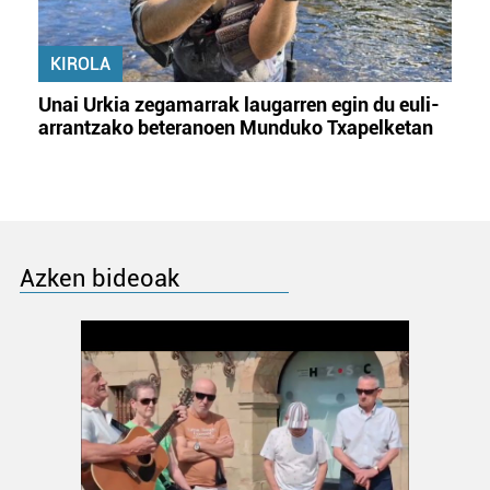
KIROLA
Unai Urkia zegamarrak laugarren egin du euli-
arrantzako beteranoen Munduko Txapelketan
Azken bideoak