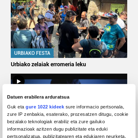
URBIAKO FESTA
Urbiako zelaiak erromeria leku
Datuen erabilera arduratsua
Guk eta
gure 1022 kideek
sure informacio pertsonala,
zure IP zenbakia, esaterako, prozesatzen ditugu, cookie
bezalako teknologiak erabiliz eta zure gailuko
informazioak azitzen dugu publizitate eta eduki
pertsonalizatua, publizitatearen eta edukiaren neurketa,
MUSIKA