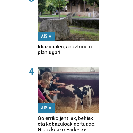
AISIA
Idiazabalen, abuzturako
plan ugari
4
AISIA
Goierriko jentilak, behiak
eta kobazuloak gertuago,
Gipuzkoako Parketxe