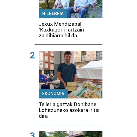
HILBERRIA
Jexux Mendizabal
'Kaxkagorri' artzain
zaldibiarra hil da
2
EKONOMIA
Telleria gaztak Donibane
Lohitzuneko azokara iritsi
dira
3