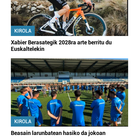
baliatzen gara. Ohar hau onartuz gero, teknologia hori
erabiltzeko baimen esplizitua ematen diguzu.
Gehiago
irakurri
KIROLA
Xabier Berasategik 2028ra arte berritu du
Euskaltelekin
KIROLA
Beasain larunbatean hasiko da jokoan