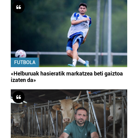
FUTBOLA
«Helburuak hasieratik markatzea beti gaiztoa
izaten da»