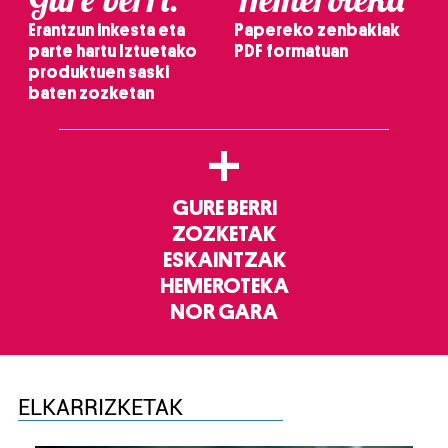
Erantzun inkesta eta
Papereko zenbakiak
parte hartu Iztuetako
PDF formatuan
produktuen saski
baten zozketan
+
GURE BERRI
ZOZKETAK
ESKAINTZAK
HEMEROTEKA
NOR GARA
ELKARRIZKETAK