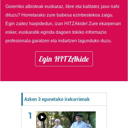
Goierriko albisteak euskaraz, libre eta kalitatez jaso nahi
dituzu?
Horretarako zure babesa ezinbestekoa zaigu.
Egin zaitez harpidedun, izan HITZAkide!
Zure ekarpenari
esker, euskaratik eginda dagoen tokiko informazio
profesionala garatzen eta indartzen lagunduko duzu.
Egin HITZAkide
Azken 3 egunetako irakurrienak
1