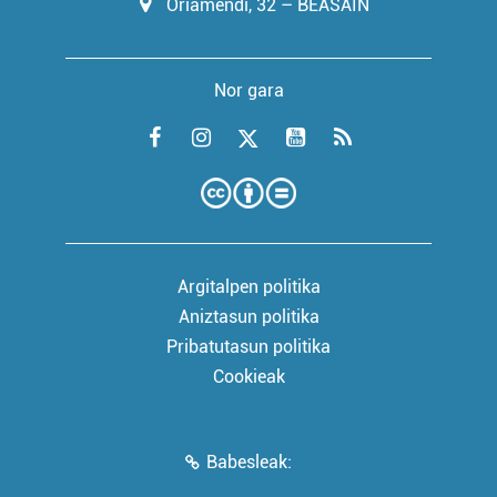
Oriamendi, 32 – BEASAIN
Nor gara
Argitalpen politika
Aniztasun politika
Pribatutasun politika
Cookieak
Babesleak: