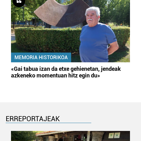
MEMORIA HISTORIKOA
«Gai tabua izan da etxe gehienetan, jendeak
azkeneko momentuan hitz egin du»
ERREPORTAJEAK