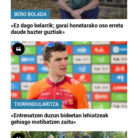
BERO BOLADA
«Ez dago belarrik; garai honetarako oso erreta
daude bazter guztiak»
TXIRRINDULARITZA
«Entrenatzen duzun bideetan lehiatzeak
gehiago motibatzen zaitu»