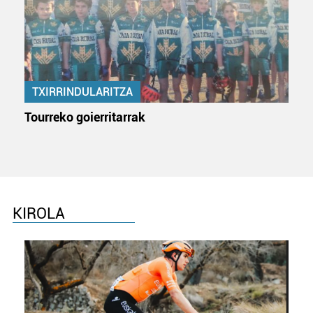
pertsonalizatuak eskaintzeko, iragarkiak eta edukia
neurtzeko, jendeari buruzko informazioa biltzeko eta
produktuak garatzeko. Zure datuak nork eta zertarako
erabiltzen dituen hauta dezakezu.
Bazkide batzuek ez dizute baimenik eskatzen, eta beren
TXIRRINDULARITZA
interes komertzial legitimoetan babesten dira. Ikusi gure
Tourreko goierritarrak
bazkideen zerrenda, beren ustez zein helburutarako
duten interes legitimoa eta horren aurka nola egin
dezakezun ikusteko.
Lortu zure datu pertsonalak prozesatzeko moduari
buruzko informazio gehiago eta ezarri zure lehentasunak
KIROLA
datuen atalean. Edozein unetan alda edo ken dezakezu
zure baimena Cookieen adierazpenean.
Webgune honek cookie propioak eta hirugarrenen cookie-
fitxategiak erabiltzen ditu. Zure esperientzia eta
zerbitzuak hobetzeko asmoz, cookie teknologiaz