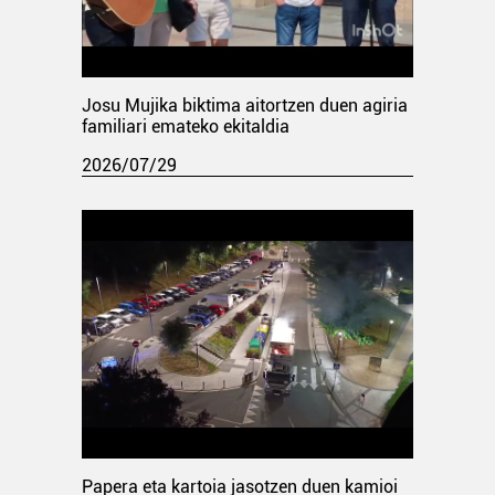
Josu Mujika biktima aitortzen duen agiria
familiari emateko ekitaldia
2026/07/29
Papera eta kartoia jasotzen duen kamioi