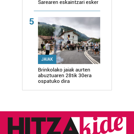
Sarearen eskaintzari esker
5
JAIAK
Brinkolako jaiak aurten
abuztuaren 28tik 30era
ospatuko dira