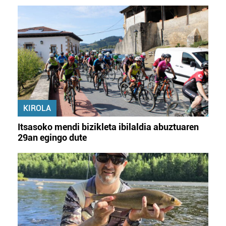
KIROLA
Itsasoko mendi bizikleta ibilaldia abuztuaren
29an egingo dute