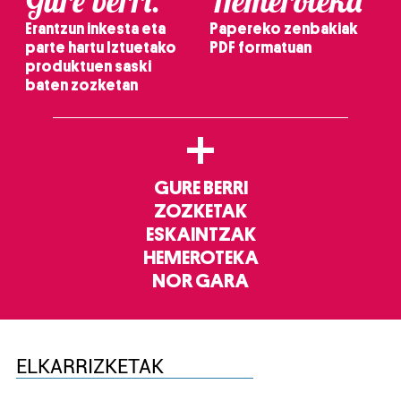
Gure berri.
Hemeroteka
Erantzun inkesta eta
Papereko zenbakiak
parte hartu Iztuetako
PDF formatuan
produktuen saski
baten zozketan
+
GURE BERRI
ZOZKETAK
ESKAINTZAK
HEMEROTEKA
NOR GARA
ELKARRIZKETAK