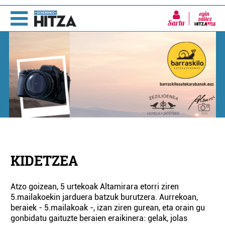
Sartu
KIDETZEA
Atzo goizean, 5 urtekoak Altamirara etorri ziren
5.mailakoekin jarduera batzuk burutzera. Aurrekoan,
beraiek - 5.mailakoak -, izan ziren gurean, eta orain gu
gonbidatu gaituzte beraien eraikinera: gelak, jolas