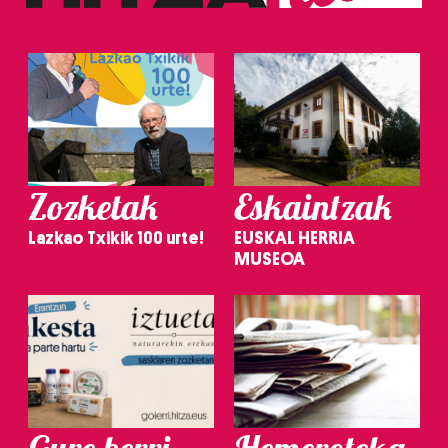
Zozketak
Eskaintzak
Lazkao Txikik 100 urte!
EUSKAL HERRIA
MUSEOA