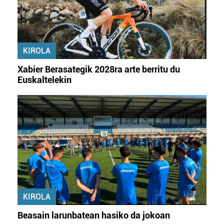
KIROLA
Xabier Berasategik 2028ra arte berritu du
Euskaltelekin
KIROLA
Beasain larunbatean hasiko da jokoan