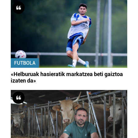
FUTBOLA
«Helburuak hasieratik markatzea beti gaiztoa
izaten da»