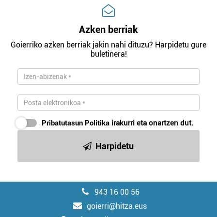
Azken berriak
Goierriko azken berriak jakin nahi dituzu? Harpidetu gure
buletinera!
Pribatutasun Politika
irakurri eta onartzen dut.
Harpidetu
943 16 00 56
goierri@hitza.eus