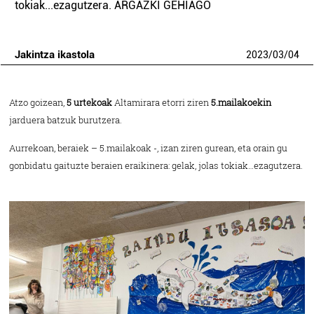
tokiak...ezagutzera. ARGAZKI GEHIAGO
Jakintza ikastola
2023
/
03
/
04
Atzo goizean,
5 urtekoak
Altamirara etorri ziren
5.mailakoekin
jarduera batzuk burutzera.
Aurrekoan, beraiek – 5.mailakoak -, izan ziren gurean, eta orain gu
gonbidatu gaituzte beraien eraikinera: gelak, jolas tokiak…ezagutzera.