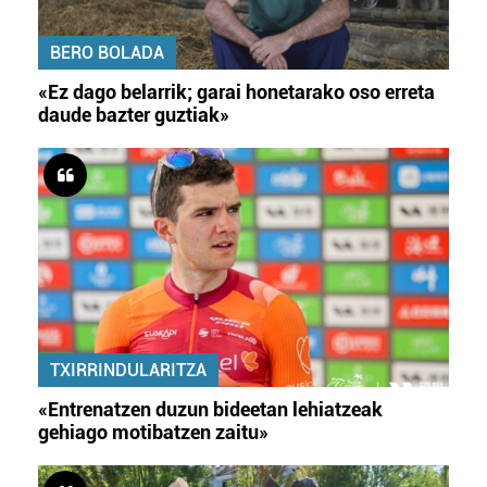
BERO BOLADA
«Ez dago belarrik; garai honetarako oso erreta
daude bazter guztiak»
TXIRRINDULARITZA
«Entrenatzen duzun bideetan lehiatzeak
gehiago motibatzen zaitu»