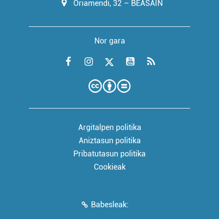
Oriamendi, 32 – BEASAIN
Nor gara
Argitalpen politika
Aniztasun politika
Pribatutasun politika
Cookieak
Babesleak: