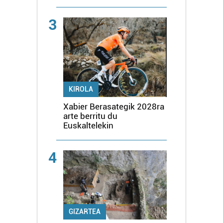
3
KIROLA
Xabier Berasategik 2028ra
arte berritu du
Euskaltelekin
4
GIZARTEA