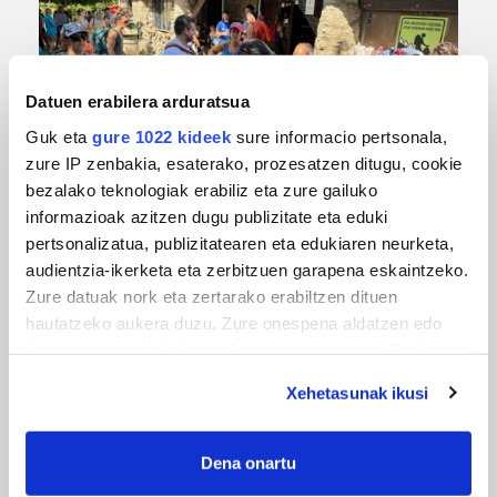
Datuen erabilera arduratsua
Guk eta
gure 1022 kideek
sure informacio pertsonala,
zure IP zenbakia, esaterako, prozesatzen ditugu, cookie
bezalako teknologiak erabiliz eta zure gailuko
URBIAKO FESTA
informazioak azitzen dugu publizitate eta eduki
Urbiako zelaiak erromeria leku
pertsonalizatua, publizitatearen eta edukiaren neurketa,
audientzia-ikerketa eta zerbitzuen garapena eskaintzeko.
Zure datuak nork eta zertarako erabiltzen dituen
hautatzeko aukera duzu. Zure onespena aldatzen edo
deuseztatzen ahal duzu edozein momentutan, Cookie
deklaraziotik edo Privacy triggerean klikatuz.
Xehetasunak ikusi
If you allow, we would also like to:
Collect information about your geographical
Dena onartu
location which can be accurate to within several
MUSIKA