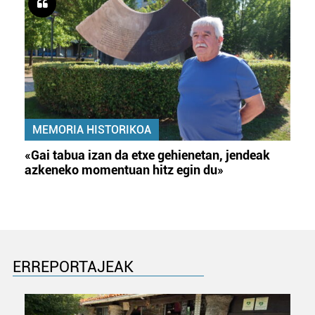
MEMORIA HISTORIKOA
«Gai tabua izan da etxe gehienetan, jendeak
azkeneko momentuan hitz egin du»
ERREPORTAJEAK