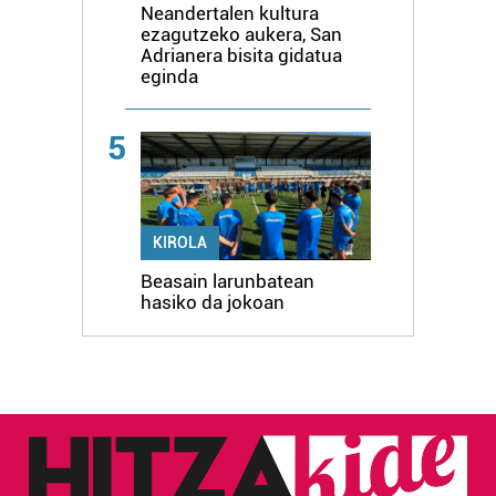
Neandertalen kultura
ezagutzeko aukera, San
Adrianera bisita gidatua
eginda
5
KIROLA
Beasain larunbatean
hasiko da jokoan