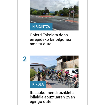
HIRIGINTZA
Goierri Eskolara doan
errepideko biribilgunea
amaitu dute
2
KIROLA
Itsasoko mendi bizikleta
ibilaldia abuztuaren 29an
egingo dute