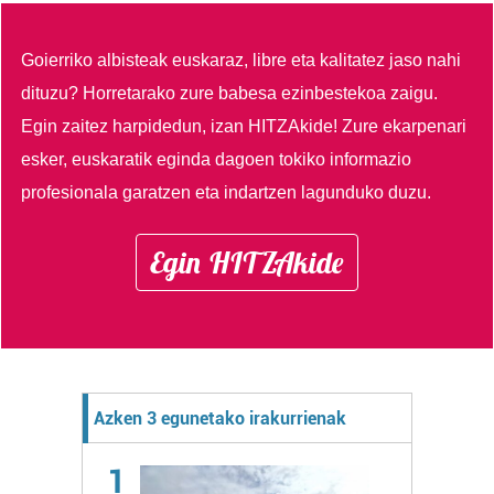
Goierriko albisteak euskaraz, libre eta kalitatez jaso nahi
dituzu?
Horretarako zure babesa ezinbestekoa zaigu.
Egin zaitez harpidedun, izan HITZAkide!
Zure ekarpenari
esker, euskaratik eginda dagoen tokiko informazio
profesionala garatzen eta indartzen lagunduko duzu.
Egin HITZAkide
Azken 3 egunetako irakurrienak
1