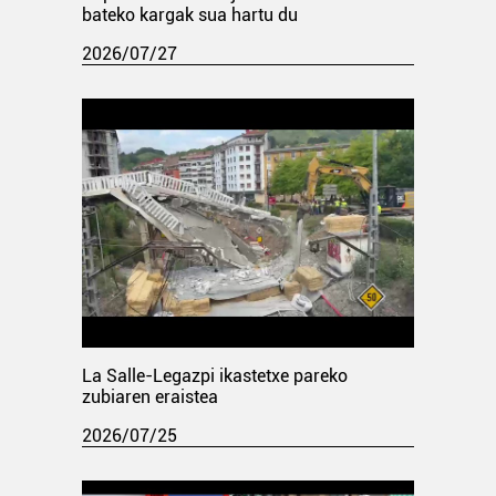
bateko kargak sua hartu du
2026/07/27
La Salle-Legazpi ikastetxe pareko
zubiaren eraistea
2026/07/25