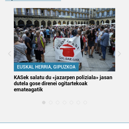
EUSKAL HERRIA, GIPUZKOA
KASek salatu du «jazarpen poliziala» jasan
Pa
dutela gose direnei ogitartekoak
da
emateagatik
«s