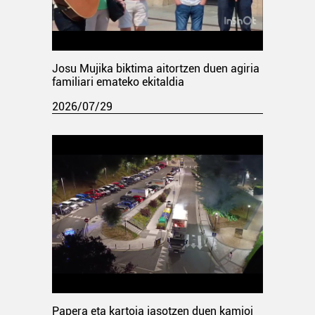
Josu Mujika biktima aitortzen duen agiria
familiari emateko ekitaldia
2026/07/29
Papera eta kartoia jasotzen duen kamioi