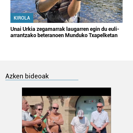
KIROLA
Unai Urkia zegamarrak laugarren egin du euli-
arrantzako beteranoen Munduko Txapelketan
Azken bideoak