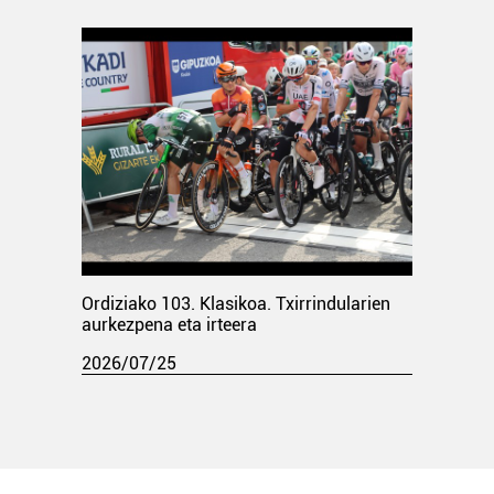
Ordiziako 103. Klasikoa. Txirrindularien
aurkezpena eta irteera
2026/07/25