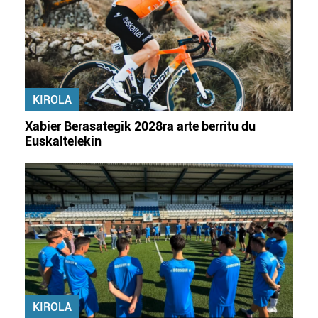
dezakezun ikusteko.
Lortu zure datu pertsonalak prozesatzeko moduari
buruzko informazio gehiago eta ezarri zure lehentasunak
datuen atalean. Edozein unetan alda edo ken dezakezu
KIROLA
zure baimena Cookieen adierazpenean.
Xabier Berasategik 2028ra arte berritu du
Webgune honek cookie propioak eta hirugarrenen cookie-
Euskaltelekin
fitxategiak erabiltzen ditu. Zure esperientzia eta
zerbitzuak hobetzeko asmoz, cookie teknologiaz
baliatzen gara. Ohar hau onartuz gero, teknologia hori
erabiltzeko baimen esplizitua ematen diguzu.
Gehiago
irakurri
KIROLA