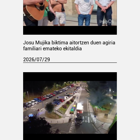
Josu Mujika biktima aitortzen duen agiria
familiari emateko ekitaldia
2026/07/29