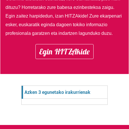
dituzu?
Horretarako zure babesa ezinbestekoa zaigu.
Egin zaitez harpidedun, izan HITZAkide!
Zure ekarpenari
esker, euskaratik eginda dagoen tokiko informazio
profesionala garatzen eta indartzen lagunduko duzu.
Egin HITZAkide
Azken 3 egunetako irakurrienak