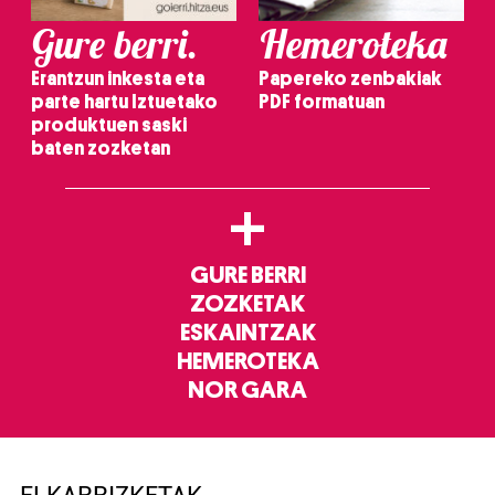
Gure berri.
Hemeroteka
Erantzun inkesta eta
Papereko zenbakiak
parte hartu Iztuetako
PDF formatuan
produktuen saski
baten zozketan
+
GURE BERRI
ZOZKETAK
ESKAINTZAK
HEMEROTEKA
NOR GARA