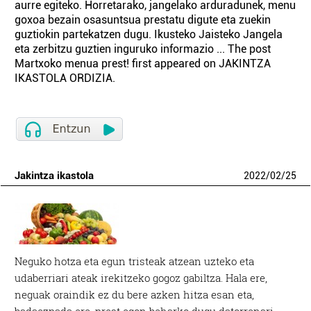
aurre egiteko. Horretarako, jangelako arduradunek, menu
goxoa bezain osasuntsua prestatu digute eta zuekin
guztiokin partekatzen dugu. Ikusteko Jaisteko Jangela
eta zerbitzu guztien inguruko informazio ... The post
Martxoko menua prest! first appeared on JAKINTZA
IKASTOLA ORDIZIA.
Jakintza ikastola
2022
/
02
/
25
Neguko hotza eta egun tristeak atzean uzteko eta
udaberriari ateak irekitzeko gogoz gabiltza. Hala ere,
neguak oraindik ez du bere azken hitza esan eta,