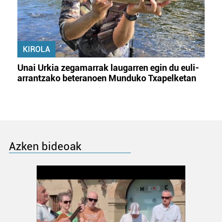
KIROLA
Unai Urkia zegamarrak laugarren egin du euli-
arrantzako beteranoen Munduko Txapelketan
Azken bideoak