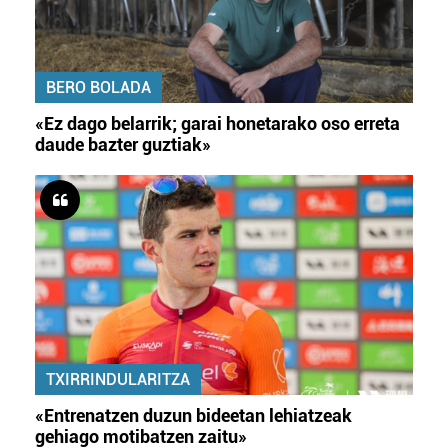
BERO BOLADA
«Ez dago belarrik; garai honetarako oso erreta
daude bazter guztiak»
TXIRRINDULARITZA
«Entrenatzen duzun bideetan lehiatzeak
gehiago motibatzen zaitu»