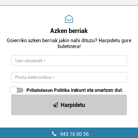
Azken berriak
Goierriko azken berriak jakin nahi dituzu? Harpidetu gure
buletinera!
Pribatutasun Politika
irakurri eta onartzen dut.
Harpidetu
943 16 00 56