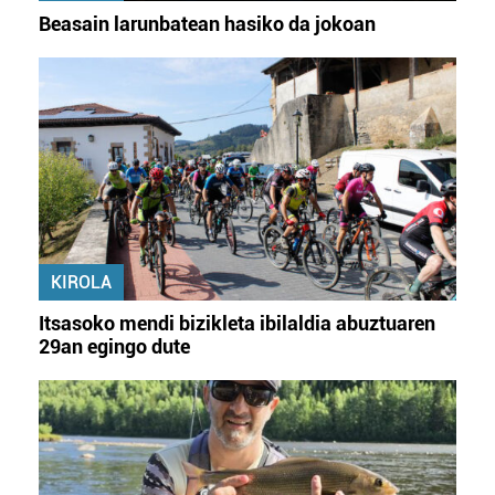
Beasain larunbatean hasiko da jokoan
KIROLA
Itsasoko mendi bizikleta ibilaldia abuztuaren
29an egingo dute