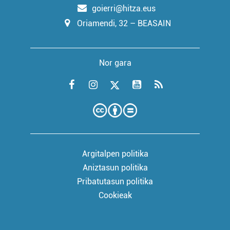
goierri@hitza.eus
Oriamendi, 32 – BEASAIN
Nor gara
Argitalpen politika
Aniztasun politika
Pribatutasun politika
Cookieak