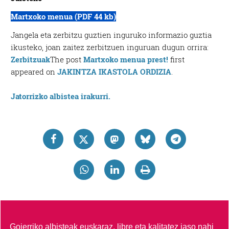
Martxoko menua (PDF 44 kb)
Jangela eta zerbitzu guztien inguruko informazio guztia
ikusteko, joan zaitez zerbitzuen inguruan dugun orrira:
Zerbitzuak
The post
Martxoko menua prest!
first
appeared on
JAKINTZA IKASTOLA ORDIZIA
.
Jatorrizko albistea irakurri.
Goierriko albisteak euskaraz, libre eta kalitatez jaso nahi