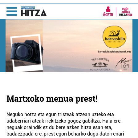
Sartu
Martxoko menua prest!
Neguko hotza eta egun tristeak atzean uzteko eta
udaberriari ateak irekitzeko gogoz gabiltza. Hala ere,
neguak oraindik ez du bere azken hitza esan eta,
badaezpada ere, prest egon beharko dugu datorrenari