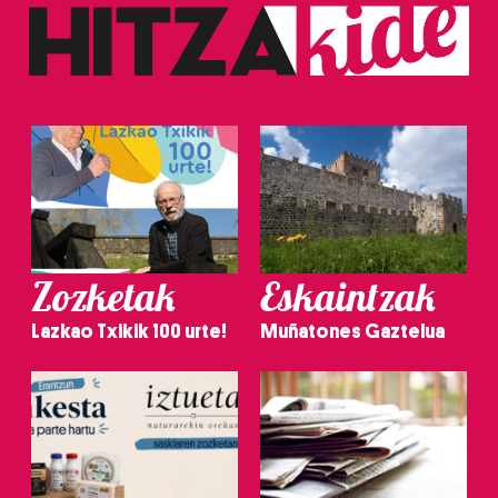
Zozketak
Eskaintzak
Lazkao Txikik 100 urte!
Muñatones Gaztelua