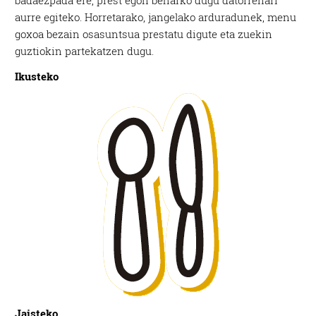
badaezpada ere, prest egon beharko dugu datorrenari
aurre egiteko. Horretarako, jangelako arduradunek, menu
goxoa bezain osasuntsua prestatu digute eta zuekin
guztiokin partekatzen dugu.
Ikusteko
Jaisteko