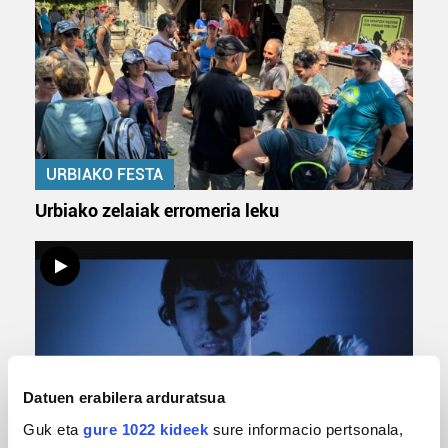
URBIAKO FESTA
Urbiako zelaiak erromeria leku
Datuen erabilera arduratsua
Guk eta
gure 1022 kideek
sure informacio pertsonala,
MUSIKA