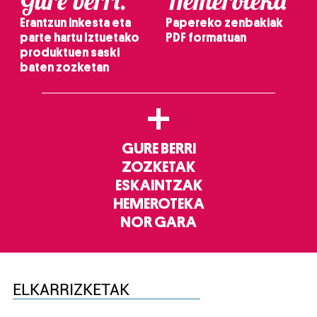
Gure berri.
Hemeroteka
Erantzun inkesta eta
Papereko zenbakiak
parte hartu Iztuetako
PDF formatuan
produktuen saski
baten zozketan
+
GURE BERRI
ZOZKETAK
ESKAINTZAK
HEMEROTEKA
NOR GARA
ELKARRIZKETAK