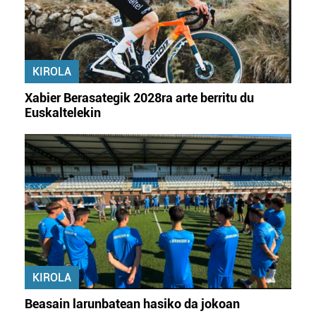
Webgune honek cookie propioak eta hirugarrenen cookie-
fitxategiak erabiltzen ditu. Zure esperientzia eta
zerbitzuak hobetzeko asmoz, cookie teknologiaz
baliatzen gara. Ohar hau onartuz gero, teknologia hori
KIROLA
erabiltzeko baimen esplizitua ematen diguzu.
Gehiago
Xabier Berasategik 2028ra arte berritu du
irakurri
Euskaltelekin
KIROLA
Beasain larunbatean hasiko da jokoan