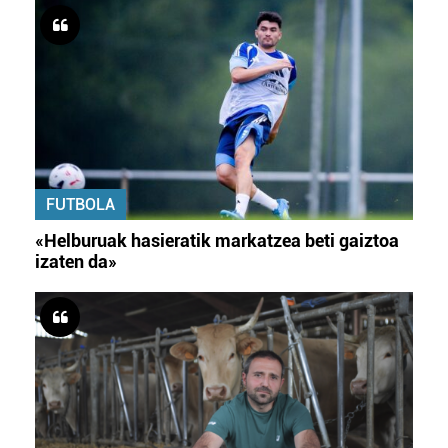
FUTBOLA
«Helburuak hasieratik markatzea beti gaiztoa
izaten da»