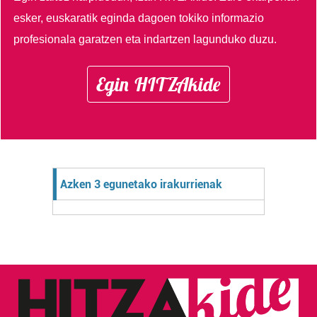
esker, euskaratik eginda dagoen tokiko informazio
profesionala garatzen eta indartzen lagunduko duzu.
Egin HITZAkide
Azken 3 egunetako irakurrienak