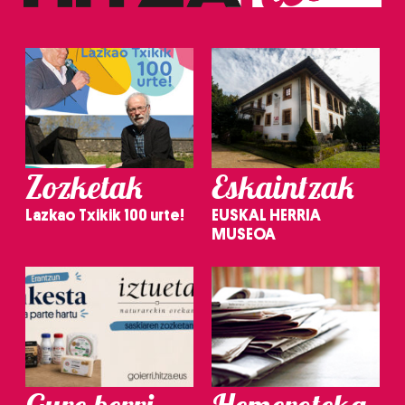
Zozketak
Eskaintzak
Lazkao Txikik 100 urte!
EUSKAL HERRIA
MUSEOA