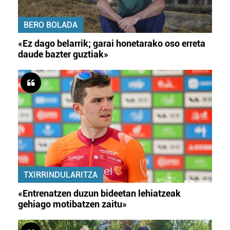
BERO BOLADA
«Ez dago belarrik; garai honetarako oso erreta
daude bazter guztiak»
TXIRRINDULARITZA
«Entrenatzen duzun bideetan lehiatzeak
gehiago motibatzen zaitu»