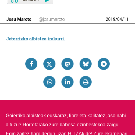
Josu Maroto
@josumaroto
2019
/
04
/
11
Jatorrizko albistea irakurri.
Goierriko albisteak euskaraz, libre eta kalitatez jaso nahi
dituzu?
Horretarako zure babesa ezinbestekoa zaigu.
Egin zaitez harpidedun, izan HITZAkide!
Zure ekarpenari