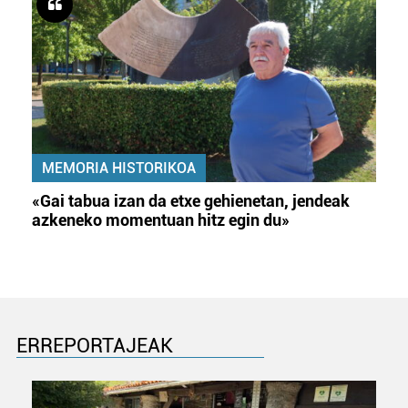
MEMORIA HISTORIKOA
«Gai tabua izan da etxe gehienetan, jendeak
azkeneko momentuan hitz egin du»
ERREPORTAJEAK