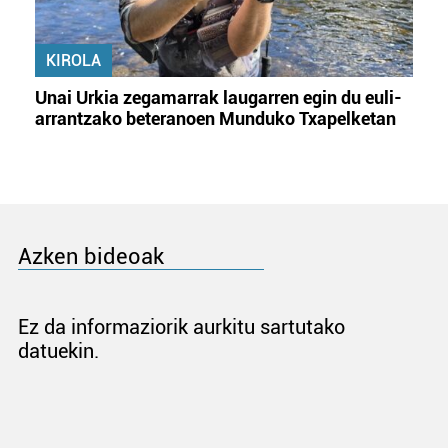
KIROLA
Unai Urkia zegamarrak laugarren egin du euli-
arrantzako beteranoen Munduko Txapelketan
Azken bideoak
Ez da informaziorik aurkitu sartutako
datuekin.