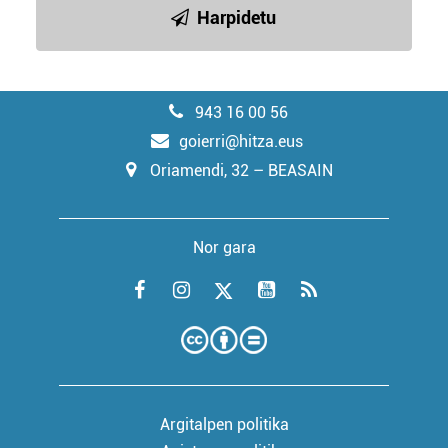
Harpidetu
943 16 00 56
goierri@hitza.eus
Oriamendi, 32 – BEASAIN
Nor gara
Argitalpen politika