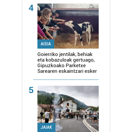
4
AISIA
Goierriko jentilak, behiak
eta kobazuloak gertuago,
Gipuzkoako Parketxe
Sarearen eskaintzari esker
5
JAIAK