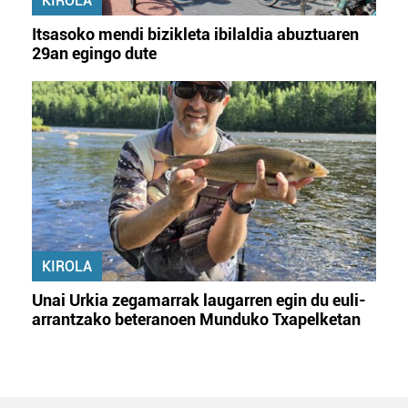
KIROLA
Itsasoko mendi bizikleta ibilaldia abuztuaren
29an egingo dute
KIROLA
Unai Urkia zegamarrak laugarren egin du euli-
arrantzako beteranoen Munduko Txapelketan