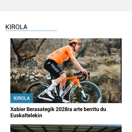
KIROLA
KIROLA
Xabier Berasategik 2028ra arte berritu du
Euskaltelekin