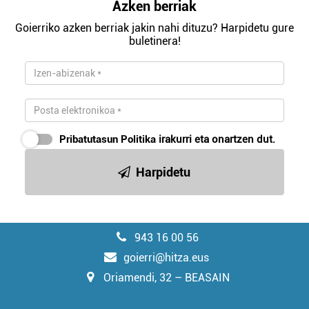
Azken berriak
Goierriko azken berriak jakin nahi dituzu? Harpidetu gure
buletinera!
Pribatutasun Politika
irakurri eta onartzen dut.
Harpidetu
943 16 00 56
goierri@hitza.eus
Oriamendi, 32 – BEASAIN