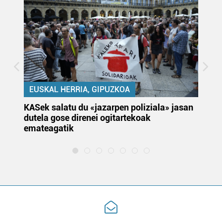
EUSKAL HERRIA, GIPUZKOA
KASek salatu du «jazarpen poliziala» jasan
Pa
dutela gose direnei ogitartekoak
da
emateagatik
«s