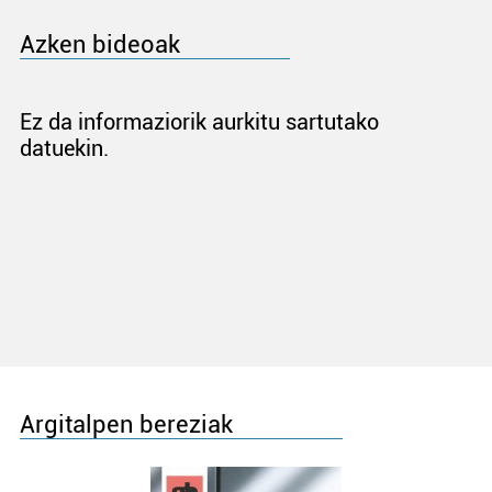
Azken bideoak
Ez da informaziorik aurkitu sartutako
datuekin.
Argitalpen bereziak