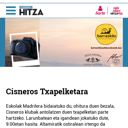
Sartu
Cisneros Txapelketara
Eskolak Madrilera bidaiatuko du, ohitura duen bezala,
Cisneros klubak antolatzen duen txapelketan parte
hartzeko. Larunbatean eta igandean jokatuko dute,
9:00etan hasita. Altamiratik ostiralean irtengo da