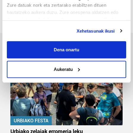
«Gai tabua izan da etxe gehienetan, jendeak
Zure datuak nork eta zertarako erabiltzen dituen
azkeneko momentuan hitz egin du»
hautatzeko aukera duzu. Zure onespena aldatzen edo
deuseztatzen ahal duzu edozein momentutan, Cookie
deklaraziotik edo Privacy triggerean klikatuz.
Xehetasunak ikusi
If you allow, we would also like to:
ERREPORTAJEAK
Collect information about your geographical
Dena onartu
location which can be accurate to within several
meters
Aukeratu
Identify your device by actively scanning it for
specific characteristics (fingerprinting)
Find out more about how your personal data is processed
and set your preferences in the
details section
.
Guk eta gure bazkideek zure datu pertsonalak
prozesatzen ditugu, zure IP zenbakia, besteak beste,
URBIAKO FESTA
teknologia erabiliz, cookieak adibidez, iragarki eta eduki
pertsonalizatuak eskaintzeko, iragarkiak eta edukia
Urbiako zelaiak erromeria leku