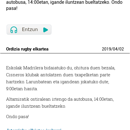
autobusa, 14:00etan, igande iluntzean bueltatzeko. Ondo
pasa!
Ordizia rugby elkartea
2019
/
04
/
02
Eskolak Madrilera bidaiatuko du, ohitura duen bezala,
Cisneros klubak antolatzen duen txapelketan parte
hartzeko. Larunbatean eta igandean jokatuko dute,
9:00etan hasita.
Altamiratik ostiralean irtengo da autobusa, 14:00etan,
igande iluntzean bueltatzeko.
Ondo pasa!