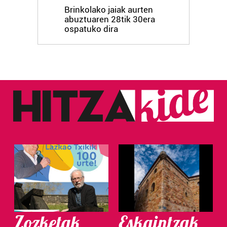
Brinkolako jaiak aurten
abuztuaren 28tik 30era
ospatuko dira
Zozketak
Eskaintzak