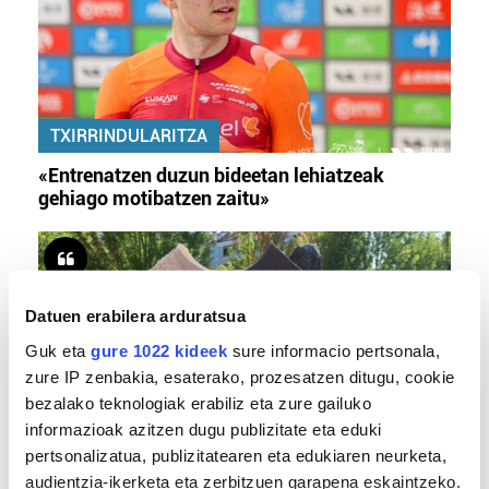
TXIRRINDULARITZA
«Entrenatzen duzun bideetan lehiatzeak
gehiago motibatzen zaitu»
Datuen erabilera arduratsua
Guk eta
gure 1022 kideek
sure informacio pertsonala,
zure IP zenbakia, esaterako, prozesatzen ditugu, cookie
bezalako teknologiak erabiliz eta zure gailuko
informazioak azitzen dugu publizitate eta eduki
MEMORIA HISTORIKOA
pertsonalizatua, publizitatearen eta edukiaren neurketa,
audientzia-ikerketa eta zerbitzuen garapena eskaintzeko.