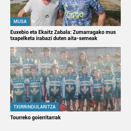
erabiltzeko baimen esplizitua ematen diguzu.
Gehiago
irakurri
MUSA
Euxebio eta Ekaitz Zabala: Zumarragako mus
txapelketa irabazi duten aita-semeak
TXIRRINDULARITZA
Tourreko goierritarrak