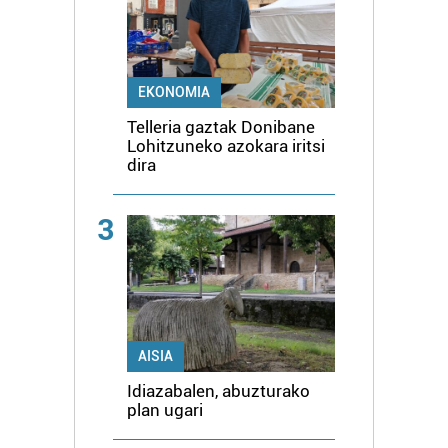
EKONOMIA
Telleria gaztak Donibane
Lohitzuneko azokara iritsi
dira
3
AISIA
Idiazabalen, abuzturako
plan ugari