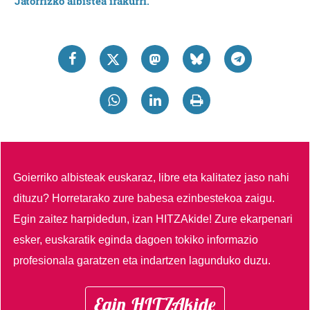
Jatorrizko albistea irakurri.
Goierriko albisteak euskaraz, libre eta kalitatez jaso nahi
dituzu?
Horretarako zure babesa ezinbestekoa zaigu.
Egin zaitez harpidedun, izan HITZAkide!
Zure ekarpenari
esker, euskaratik eginda dagoen tokiko informazio
profesionala garatzen eta indartzen lagunduko duzu.
Egin HITZAkide