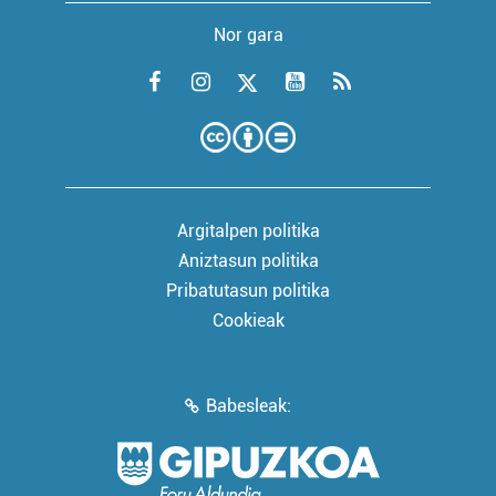
Nor gara
Argitalpen politika
Aniztasun politika
Pribatutasun politika
Cookieak
Babesleak: