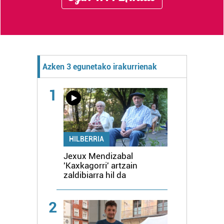
Azken 3 egunetako irakurrienak
1
HILBERRIA
Jexux Mendizabal
'Kaxkagorri' artzain
zaldibiarra hil da
2