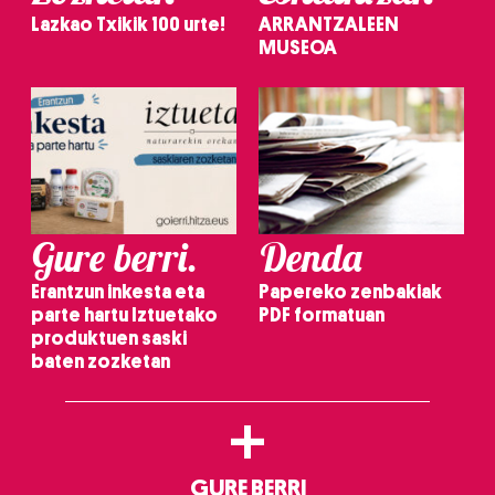
Lazkao Txikik 100 urte!
ARRANTZALEEN
MUSEOA
Gure berri.
Denda
Erantzun inkesta eta
Papereko zenbakiak
parte hartu Iztuetako
PDF formatuan
produktuen saski
baten zozketan
+
GURE BERRI