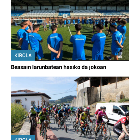
KIROLA
Beasain larunbatean hasiko da jokoan