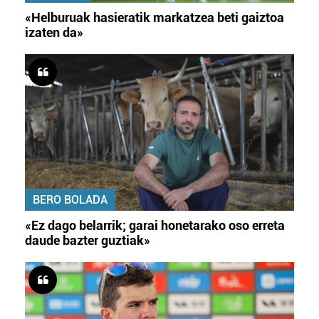
«Helburuak hasieratik markatzea beti gaiztoa
izaten da»
BERO BOLADA
«Ez dago belarrik; garai honetarako oso erreta
daude bazter guztiak»