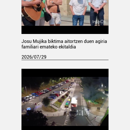
Josu Mujika biktima aitortzen duen agiria
familiari emateko ekitaldia
2026/07/29