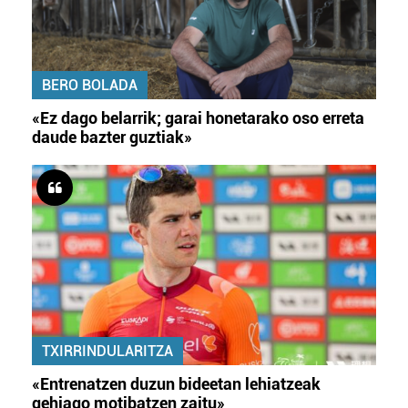
BERO BOLADA
«Ez dago belarrik; garai honetarako oso erreta
daude bazter guztiak»
TXIRRINDULARITZA
«Entrenatzen duzun bideetan lehiatzeak
gehiago motibatzen zaitu»