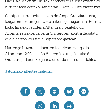
Ordiziak, Valentin Cruzek aprobetxatu zuena azkeneko
hiru tantoak egiteko. Amaieran, 18 eta 35 Ordiziarentzat.
Garaipen garrantzitsua izan da Ampo Ordiziarentzat,
laugarren tokian geratzeko aukera gehiagorekin. Horrela
bada, finaleko laurdena Altamiran jokatuko du.
Azpimarratzekoa da baita Cisnerosen kontra debutatu
duela harrobiko Eñaut Galparsoro gazteak.
Hurrengo hitzordua datorren igandean izango da,
Altamiran 12:00etan. La Vilaren kontra jokatuko du
Ordiziak, jaitsierako gunea urrundu nahi duen taldea.
Jatorrizko albistea irakurri.