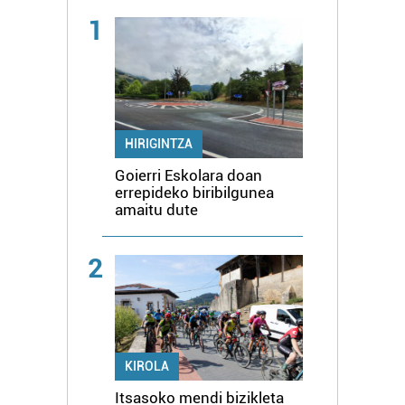
1
HIRIGINTZA
Goierri Eskolara doan
errepideko biribilgunea
amaitu dute
2
KIROLA
Itsasoko mendi bizikleta