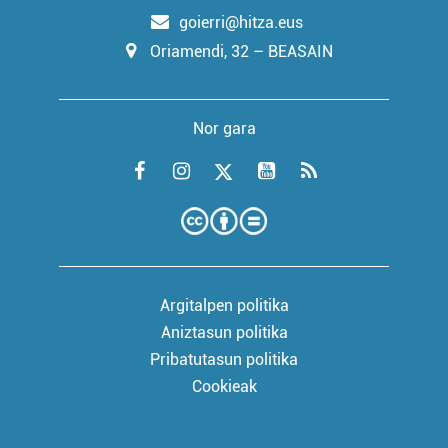
goierri@hitza.eus
Oriamendi, 32 – BEASAIN
Nor gara
Argitalpen politika
Aniztasun politika
Pribatutasun politika
Cookieak