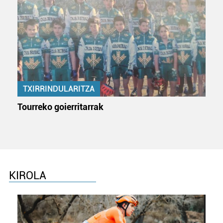
TXIRRINDULARITZA
Tourreko goierritarrak
KIROLA