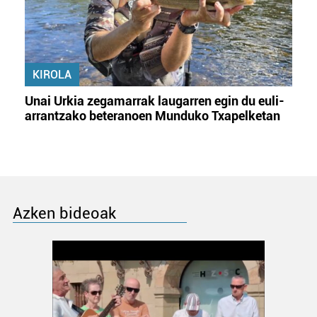
KIROLA
Unai Urkia zegamarrak laugarren egin du euli-
arrantzako beteranoen Munduko Txapelketan
Azken bideoak