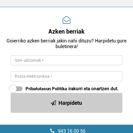
Azken berriak
Goierriko azken berriak jakin nahi dituzu? Harpidetu gure
buletinera!
Pribatutasun Politika
irakurri eta onartzen dut.
Harpidetu
943 16 00 56