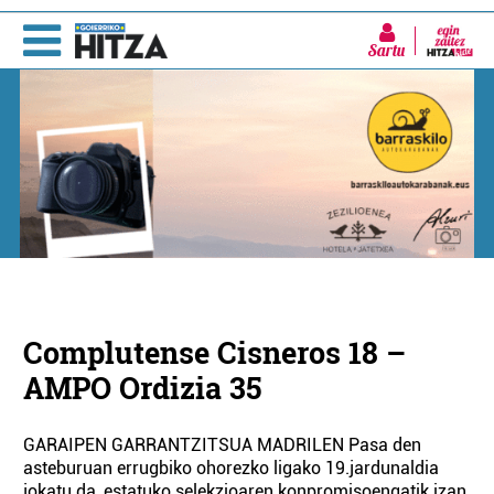
Sartu
Complutense Cisneros 18 –
AMPO Ordizia 35
GARAIPEN GARRANTZITSUA MADRILEN Pasa den
asteburuan errugbiko ohorezko ligako 19.jardunaldia
jokatu da, estatuko selekzioaren konpromisoengatik izan