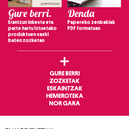
Gure berri.
Denda
Erantzun inkesta eta
Papereko zenbakiak
parte hartu Iztuetako
PDF formatuan
produktuen saski
baten zozketan
+
GURE BERRI
ZOZKETAK
ESKAINTZAK
HEMEROTEKA
NOR GARA