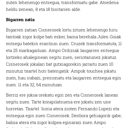
zuten lehenengo entsegua, transformatu gabe. Atsedena
heldu zenean, 8 eta 18 bisitarien alde.
Bigarren zatia
Bigarren zatian Cisnerosek lortu zituen lehenengo hiru
tantoak zigor kolpe bati esker, baina berehala Julen Goiak
entsegu batekin erantzun zuen. Cruzek transformatuta, 11
eta 25 markagailuan. Ampo Ordiziak laugarren entsegua
lortzeko ahaleginean segitu zuen, seriotasunez jokatuz.
Cisnerosek jokalari bat gutxiagorekin jarraitu zuen 10
minutuz txartel hori batengatik. Ampok touchea jokatu
zuen, hau irabazi, presionatu eta laugarren entsegua egin
zuen: 11 eta 32, 64.minutuan.
Berriz ere jokoa orekatu egin zen eta Cisnerosek lanean
segitu zuen. Tarte korapilatsuena ere jokatu zen une
horretan. Txartel horia atera zioten Fernando Lopezi eta
entsegua egin zuen Cisnerosek. Denbora gehiagorik gabe,
baloia atera eta zigor kolpea eginarazi zuen Ampo