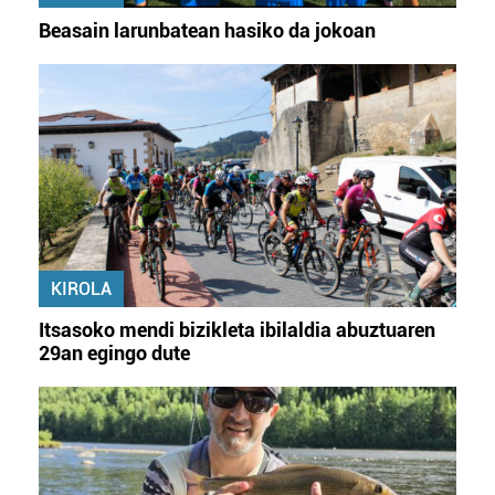
Beasain larunbatean hasiko da jokoan
KIROLA
Itsasoko mendi bizikleta ibilaldia abuztuaren
29an egingo dute