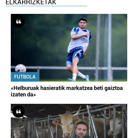
ELKARRIZKETAK
FUTBOLA
«Helburuak hasieratik markatzea beti gaiztoa
izaten da»