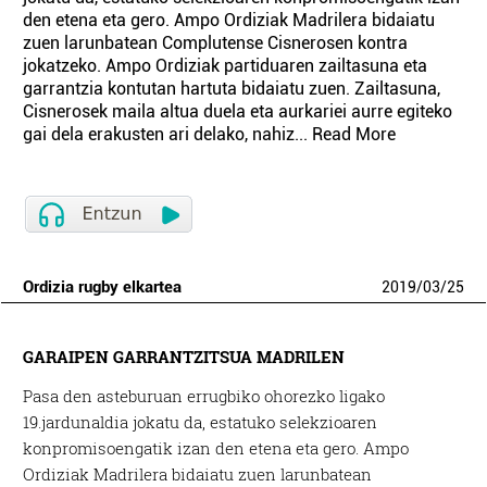
den etena eta gero. Ampo Ordiziak Madrilera bidaiatu
zuen larunbatean Complutense Cisnerosen kontra
jokatzeko. Ampo Ordiziak partiduaren zailtasuna eta
garrantzia kontutan hartuta bidaiatu zuen. Zailtasuna,
Cisnerosek maila altua duela eta aurkariei aurre egiteko
gai dela erakusten ari delako, nahiz... Read More
Ordizia rugby elkartea
2019
/
03
/
25
GARAIPEN GARRANTZITSUA MADRILEN
Pasa den asteburuan errugbiko ohorezko ligako
19.jardunaldia jokatu da, estatuko selekzioaren
konpromisoengatik izan den etena eta gero. Ampo
Ordiziak Madrilera bidaiatu zuen larunbatean