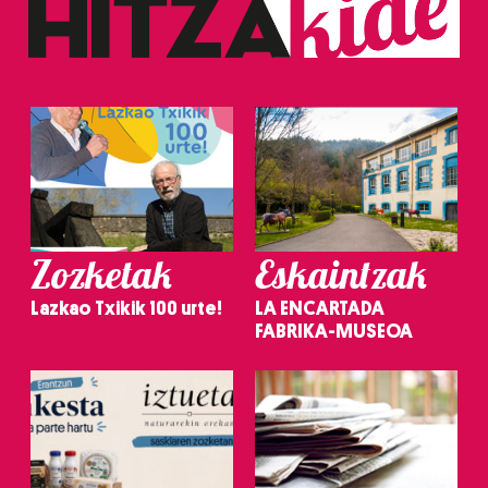
Zozketak
Eskaintzak
Lazkao Txikik 100 urte!
LA ENCARTADA
FABRIKA-MUSEOA