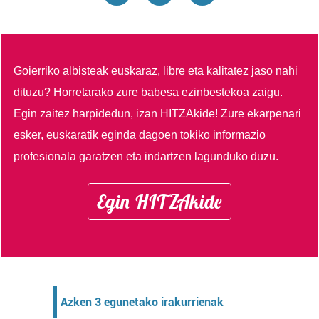
Goierriko albisteak euskaraz, libre eta kalitatez jaso nahi
dituzu?
Horretarako zure babesa ezinbestekoa zaigu.
Egin zaitez harpidedun, izan HITZAkide!
Zure ekarpenari
esker, euskaratik eginda dagoen tokiko informazio
profesionala garatzen eta indartzen lagunduko duzu.
Egin HITZAkide
Azken 3 egunetako irakurrienak