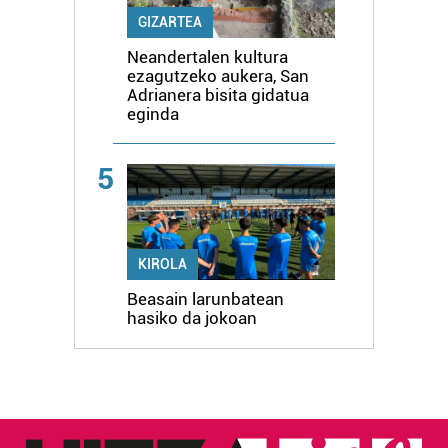
GIZARTEA
Neandertalen kultura
ezagutzeko aukera, San
Adrianera bisita gidatua
eginda
5
KIROLA
Beasain larunbatean
hasiko da jokoan