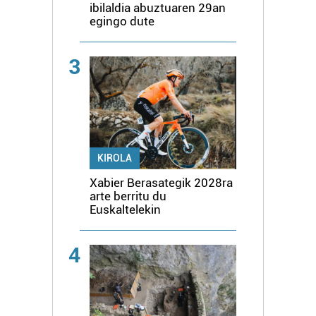
ibilaldia abuztuaren 29an
egingo dute
3
KIROLA
Xabier Berasategik 2028ra
arte berritu du
Euskaltelekin
4