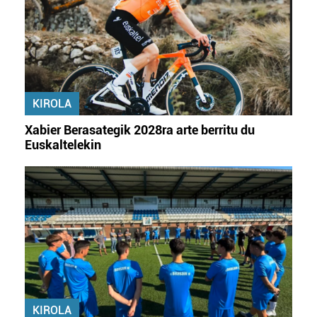
KIROLA
Xabier Berasategik 2028ra arte berritu du
Euskaltelekin
KIROLA