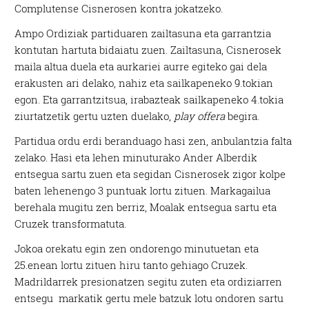
Complutense Cisnerosen kontra jokatzeko.
Ampo Ordiziak partiduaren zailtasuna eta garrantzia
kontutan hartuta bidaiatu zuen. Zailtasuna, Cisnerosek
maila altua duela eta aurkariei aurre egiteko gai dela
erakusten ari delako, nahiz eta sailkapeneko 9.tokian
egon. Eta garrantzitsua, irabazteak sailkapeneko 4.tokia
ziurtatzetik gertu uzten duelako,
play offera
begira.
Partidua ordu erdi beranduago hasi zen, anbulantzia falta
zelako. Hasi eta lehen minuturako Ander Alberdik
entsegua sartu zuen eta segidan Cisnerosek zigor kolpe
baten lehenengo 3 puntuak lortu zituen. Markagailua
berehala mugitu zen berriz, Moalak entsegua sartu eta
Cruzek transformatuta.
Jokoa orekatu egin zen ondorengo minutuetan eta
25.enean lortu zituen hiru tanto gehiago Cruzek.
Madrildarrek presionatzen segitu zuten eta ordiziarren
entsegu markatik gertu mele batzuk lotu ondoren sartu