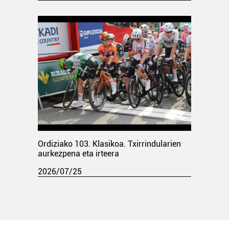
Ordiziako 103. Klasikoa. Txirrindularien
aurkezpena eta irteera
2026/07/25