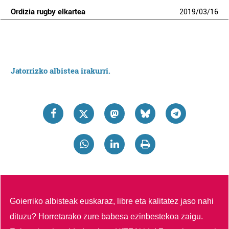
Ordizia rugby elkartea
2019
/
03
/
16
Jatorrizko albistea irakurri.
Goierriko albisteak euskaraz, libre eta kalitatez jaso nahi
dituzu?
Horretarako zure babesa ezinbestekoa zaigu.