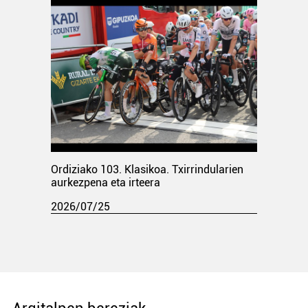
Ordiziako 103. Klasikoa. Txirrindularien
aurkezpena eta irteera
2026/07/25