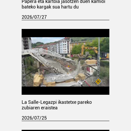
Papera eta kartoia jasotzen duen kamioi
bateko kargak sua hartu du
2026/07/27
La Salle-Legazpi ikastetxe pareko
zubiaren eraistea
2026/07/25