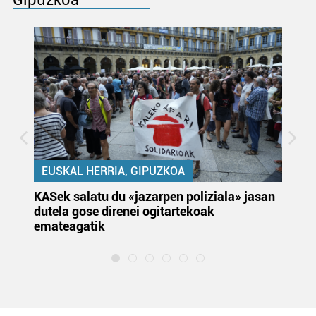
EUSKAL HERRIA, GIPUZKOA
KASek salatu du «jazarpen poliziala» jasan
Pa
dutela gose direnei ogitartekoak
da
emateagatik
«s