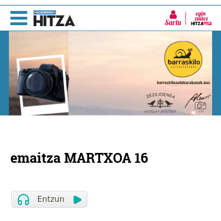
Sartu
emaitza MARTXOA 16