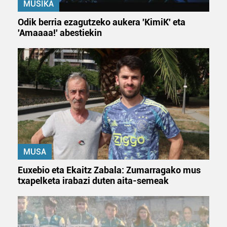
MUSIKA
Odik berria ezagutzeko aukera 'KimiK' eta
'Amaaaa!' abestiekin
MUSA
Euxebio eta Ekaitz Zabala: Zumarragako mus
txapelketa irabazi duten aita-semeak