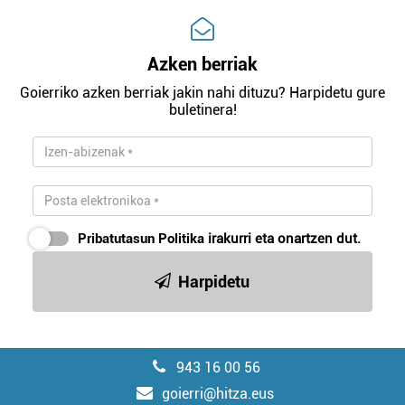
Azken berriak
Goierriko azken berriak jakin nahi dituzu? Harpidetu gure
buletinera!
Pribatutasun Politika
irakurri eta onartzen dut.
Harpidetu
943 16 00 56
goierri@hitza.eus