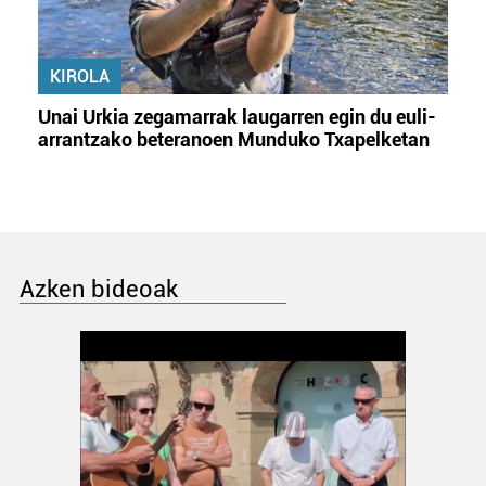
KIROLA
Unai Urkia zegamarrak laugarren egin du euli-
arrantzako beteranoen Munduko Txapelketan
Azken bideoak