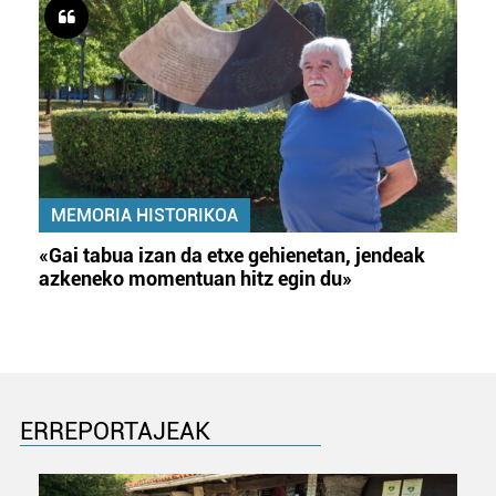
MEMORIA HISTORIKOA
«Gai tabua izan da etxe gehienetan, jendeak
azkeneko momentuan hitz egin du»
ERREPORTAJEAK