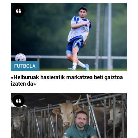
FUTBOLA
«Helburuak hasieratik markatzea beti gaiztoa
izaten da»