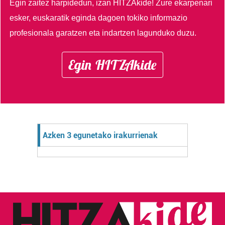
Egin zaitez harpidedun, izan HITZAkide!
Zure ekarpenari
esker, euskaratik eginda dagoen tokiko informazio
profesionala garatzen eta indartzen lagunduko duzu.
Egin HITZAkide
Azken 3 egunetako irakurrienak