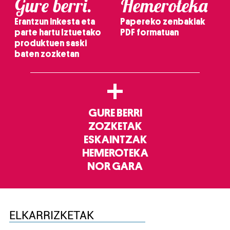
Gure berri.
Hemeroteka
Erantzun inkesta eta
Papereko zenbakiak
parte hartu Iztuetako
PDF formatuan
produktuen saski
baten zozketan
+
GURE BERRI
ZOZKETAK
ESKAINTZAK
HEMEROTEKA
NOR GARA
ELKARRIZKETAK