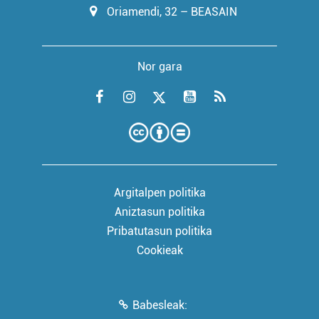
Oriamendi, 32 – BEASAIN
Nor gara
Argitalpen politika
Aniztasun politika
Pribatutasun politika
Cookieak
Babesleak: