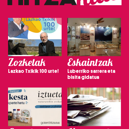
Zozketak
Eskaintzak
Lazkao Txikik 100 urte!
Luberriko sarrera eta
bisita gidatua