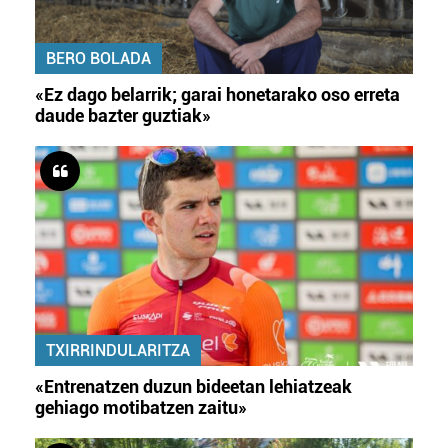
BERO BOLADA
«Ez dago belarrik; garai honetarako oso erreta
daude bazter guztiak»
TXIRRINDULARITZA
«Entrenatzen duzun bideetan lehiatzeak
gehiago motibatzen zaitu»