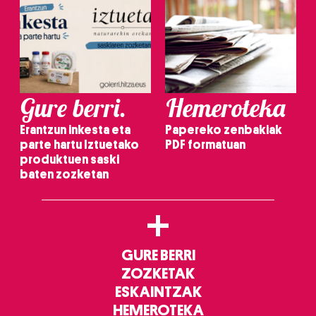
Gure berri.
Hemeroteka
Erantzun inkesta eta
Papereko zenbakiak
parte hartu Iztuetako
PDF formatuan
produktuen saski
baten zozketan
+
GURE BERRI
ZOZKETAK
ESKAINTZAK
HEMEROTEKA