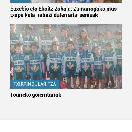
Euxebio eta Ekaitz Zabala: Zumarragako mus
txapelketa irabazi duten aita-semeak
TXIRRINDULARITZA
Tourreko goierritarrak