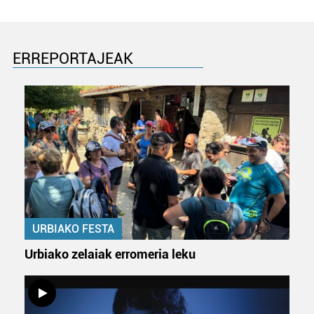
irakurri
ERREPORTAJEAK
URBIAKO FESTA
Urbiako zelaiak erromeria leku