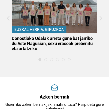
EUSKAL HERRIA, GIPUZKOA
Donostiako Udalak arreta gune bat jarriko
Ur
du Aste Nagusian, sexu erasoak prebenitu
es
eta artatzeko
lu
Azken berriak
Goierriko azken berriak jakin nahi dituzu? Harpidetu gure