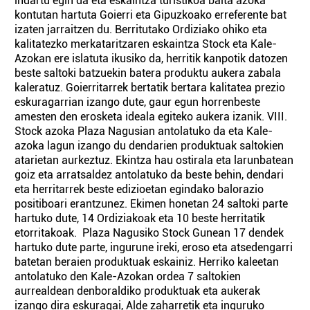
indartu egin da eta eskaintza turistikoa baita azoka
kontutan hartuta Goierri eta Gipuzkoako erreferente bat
izaten jarraitzen du. Berritutako Ordiziako ohiko eta
kalitatezko merkataritzaren eskaintza Stock eta Kale-
Azokan ere islatuta ikusiko da, herritik kanpotik datozen
beste saltoki batzuekin batera produktu aukera zabala
kaleratuz. Goierritarrek bertatik bertara kalitatea prezio
eskuragarrian izango dute, gaur egun horrenbeste
amesten den erosketa ideala egiteko aukera izanik. VIII.
Stock azoka Plaza Nagusian antolatuko da eta Kale-
azoka lagun izango du dendarien produktuak saltokien
atarietan aurkeztuz. Ekintza hau ostirala eta larunbatean
goiz eta arratsaldez antolatuko da beste behin, dendari
eta herritarrek beste edizioetan egindako balorazio
positiboari erantzunez. Ekimen honetan 24 saltoki parte
hartuko dute, 14 Ordiziakoak eta 10 beste herritatik
etorritakoak. Plaza Nagusiko Stock Gunean 17 dendek
hartuko dute parte, ingurune ireki, eroso eta atsedengarri
batetan beraien produktuak eskainiz. Herriko kaleetan
antolatuko den Kale-Azokan ordea 7 saltokien
aurrealdean denboraldiko produktuak eta aukerak
izango dira eskuragai, Alde zaharretik eta inguruko