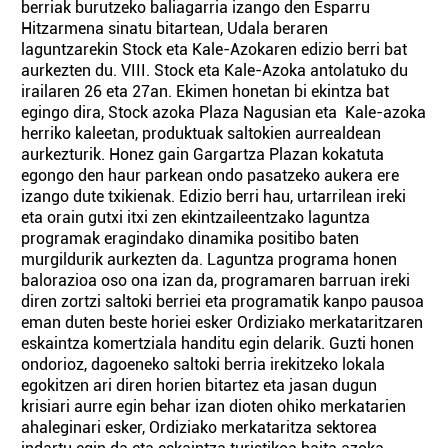
berriak burutzeko baliagarria izango den Esparru
Hitzarmena sinatu bitartean, Udala beraren
laguntzarekin Stock eta Kale-Azokaren edizio berri bat
aurkezten du. VIII. Stock eta Kale-Azoka antolatuko du
irailaren 26 eta 27an. Ekimen honetan bi ekintza bat
egingo dira, Stock azoka Plaza Nagusian eta Kale-azoka
herriko kaleetan, produktuak saltokien aurrealdean
aurkezturik. Honez gain Gargartza Plazan kokatuta
egongo den haur parkean ondo pasatzeko aukera ere
izango dute txikienak. Edizio berri hau, urtarrilean ireki
eta orain gutxi itxi zen ekintzaileentzako laguntza
programak eragindako dinamika positibo baten
murgildurik aurkezten da. Laguntza programa honen
balorazioa oso ona izan da, programaren barruan ireki
diren zortzi saltoki berriei eta programatik kanpo pausoa
eman duten beste horiei esker Ordiziako merkataritzaren
eskaintza komertziala handitu egin delarik. Guzti honen
ondorioz, dagoeneko saltoki berria irekitzeko lokala
egokitzen ari diren horien bitartez eta jasan dugun
krisiari aurre egin behar izan dioten ohiko merkatarien
ahaleginari esker, Ordiziako merkataritza sektorea