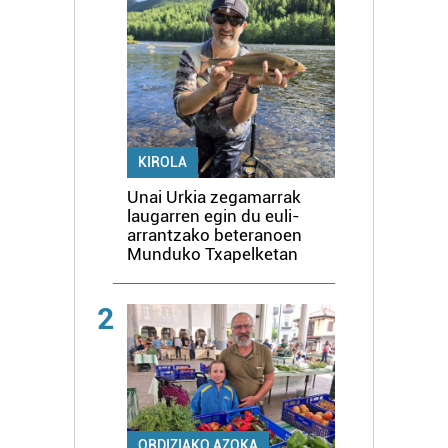
KIROLA
Unai Urkia zegamarrak
laugarren egin du euli-
arrantzako beteranoen
Munduko Txapelketan
2
ORDIZIAKO AZOKA