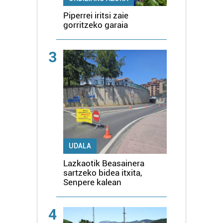
Piperrei iritsi zaie
gorritzeko garaia
3
UDALA
Lazkaotik Beasainera
sartzeko bidea itxita,
Senpere kalean
4