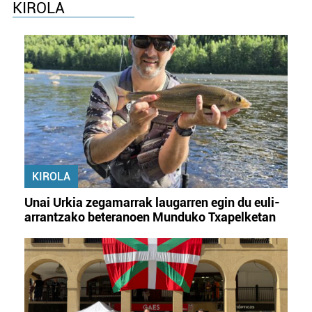
KIROLA
KIROLA
Unai Urkia zegamarrak laugarren egin du euli-
arrantzako beteranoen Munduko Txapelketan