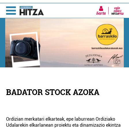
Sartu
BADATOR STOCK AZOKA
Ordizian merkatari elkarteak, epe laburrean Ordiziako
Udalarekin elkarlanean proiektu eta dinamizazio ekintza