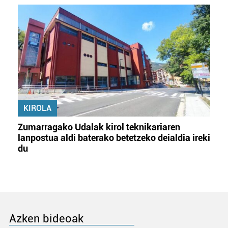
KIROLA
Zumarragako Udalak kirol teknikariaren
lanpostua aldi baterako betetzeko deialdia ireki
du
Azken bideoak