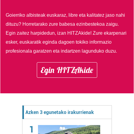
Goierriko albisteak euskaraz, libre eta kalitatez jaso nahi
dituzu?
Horretarako zure babesa ezinbestekoa zaigu.
Egin zaitez harpidedun, izan HITZAkide!
Zure ekarpenari
esker, euskaratik eginda dagoen tokiko informazio
profesionala garatzen eta indartzen lagunduko duzu.
Egin HITZAkide
Azken 3 egunetako irakurrienak
1