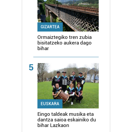
GIZARTEA
Ormaiztegiko tren zubia
bisitatzeko aukera dago
bihar
5
EUSKARA
Eingo taldeak musika eta
dantza saioa eskainiko du
bihar Lazkaon