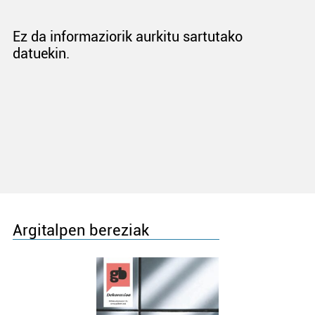
Ez da informaziorik aurkitu sartutako
datuekin.
Argitalpen bereziak