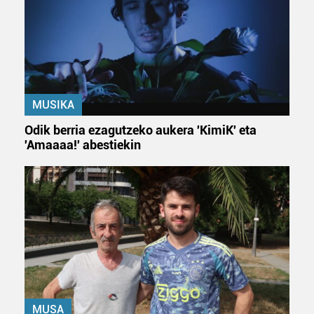
MUSIKA
Odik berria ezagutzeko aukera 'KimiK' eta
'Amaaaa!' abestiekin
MUSA