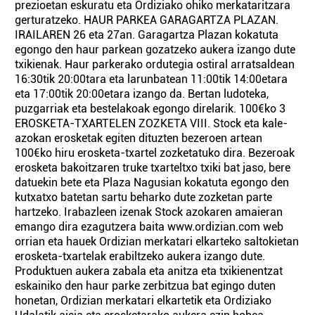
prezioetan eskuratu eta Ordiziako ohiko merkataritzara
gerturatzeko. HAUR PARKEA GARAGARTZA PLAZAN.
IRAILAREN 26 eta 27an. Garagartza Plazan kokatuta
egongo den haur parkean gozatzeko aukera izango dute
txikienak. Haur parkerako ordutegia ostiral arratsaldean
16:30tik 20:00tara eta larunbatean 11:00tik 14:00etara
eta 17:00tik 20:00etara izango da. Bertan ludoteka,
puzgarriak eta bestelakoak egongo direlarik. 100€ko 3
EROSKETA-TXARTELEN ZOZKETA VIII. Stock eta kale-
azokan erosketak egiten dituzten bezeroen artean
100€ko hiru erosketa-txartel zozketatuko dira. Bezeroak
erosketa bakoitzaren truke txarteltxo txiki bat jaso, bere
datuekin bete eta Plaza Nagusian kokatuta egongo den
kutxatxo batetan sartu beharko dute zozketan parte
hartzeko. Irabazleen izenak Stock azokaren amaieran
emango dira ezagutzera baita www.ordizian.com web
orrian eta hauek Ordizian merkatari elkarteko saltokietan
erosketa-txartelak erabiltzeko aukera izango dute.
Produktuen aukera zabala eta anitza eta txikienentzat
eskainiko den haur parke zerbitzua bat egingo duten
honetan, Ordizian merkatari elkartetik eta Ordiziako