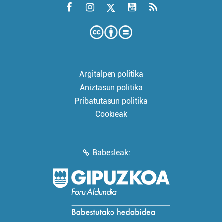
Argitalpen politika
Aniztasun politika
Pribatutasun politika
Cookieak
Babesleak: