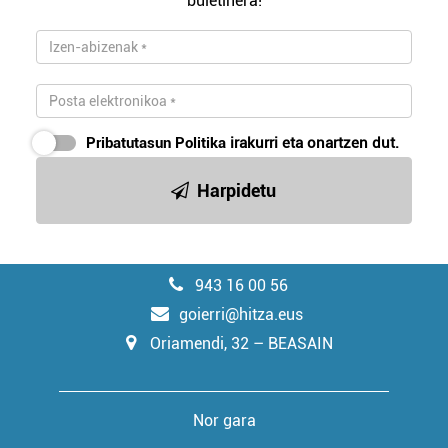
buletinera!
Pribatutasun Politika
irakurri eta onartzen dut.
Harpidetu
943 16 00 56
goierri@hitza.eus
Oriamendi, 32 – BEASAIN
Nor gara