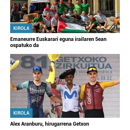
KIROLA
Emaneurre Euskarari eguna irailaren 5ean
ospatuko da
KIROLA
Alex Aranburu, hirugarrena Getxon