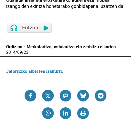
Udalatik aisia eta erosketarako aukera ezin hobea
izango den ekintza honetarako gonbidapena luzatzen da.
Ordizian - Merkataritza, ostalaritza eta zerbitzu elkartea
2014
/
09
/
23
Jatorrizko albistea irakurri.