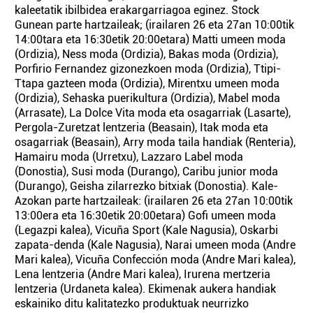
kaleetatik ibilbidea erakargarriagoa eginez. Stock
Gunean parte hartzaileak; (irailaren 26 eta 27an 10:00tik
14:00tara eta 16:30etik 20:00etara) Matti umeen moda
(Ordizia), Ness moda (Ordizia), Bakas moda (Ordizia),
Porfirio Fernandez gizonezkoen moda (Ordizia), Ttipi-
Ttapa gazteen moda (Ordizia), Mirentxu umeen moda
(Ordizia), Sehaska puerikultura (Ordizia), Mabel moda
(Arrasate), La Dolce Vita moda eta osagarriak (Lasarte),
Pergola-Zuretzat lentzeria (Beasain), Itak moda eta
osagarriak (Beasain), Arry moda taila handiak (Renteria),
Hamairu moda (Urretxu), Lazzaro Label moda
(Donostia), Susi moda (Durango), Caribu junior moda
(Durango), Geisha zilarrezko bitxiak (Donostia). Kale-
Azokan parte hartzaileak: (irailaren 26 eta 27an 10:00tik
13:00era eta 16:30etik 20:00etara) Gofi umeen moda
(Legazpi kalea), Vicuña Sport (Kale Nagusia), Oskarbi
zapata-denda (Kale Nagusia), Narai umeen moda (Andre
Mari kalea), Vicuña Confección moda (Andre Mari kalea),
Lena lentzeria (Andre Mari kalea), Irurena mertzeria
lentzeria (Urdaneta kalea). Ekimenak aukera handiak
eskainiko ditu kalitatezko produktuak neurrizko