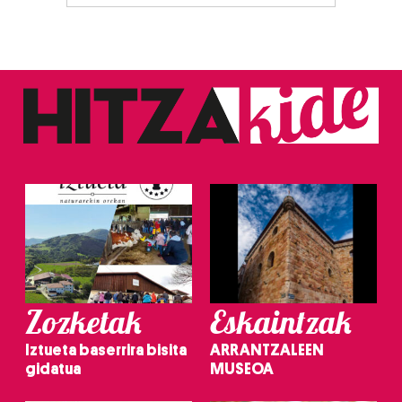
Zozketak
Eskaintzak
Iztueta baserrira bisita
ARRANTZALEEN
gidatua
MUSEOA