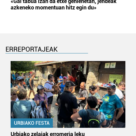
«Gai tabua izan da etxe gehienetan, jendeak
azkeneko momentuan hitz egin du»
ERREPORTAJEAK
URBIAKO FESTA
Urbiako zelaiak erromeria leku