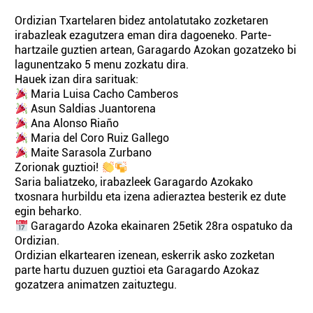
Ordizian Txartelaren bidez antolatutako zozketaren
irabazleak ezagutzera eman dira dagoeneko. Parte-
hartzaile guztien artean, Garagardo Azokan gozatzeko bi
lagunentzako 5 menu zozkatu dira.
Hauek izan dira sarituak:
Maria Luisa Cacho Camberos
Asun Saldias Juantorena
Ana Alonso Riaño
Maria del Coro Ruiz Gallego
Maite Sarasola Zurbano
Zorionak guztioi!
Saria baliatzeko, irabazleek Garagardo Azokako
txosnara hurbildu eta izena adieraztea besterik ez dute
egin beharko.
Garagardo Azoka ekainaren 25etik 28ra ospatuko da
Ordizian.
Ordizian elkartearen izenean, eskerrik asko zozketan
parte hartu duzuen guztioi eta Garagardo Azokaz
gozatzera animatzen zaituztegu.