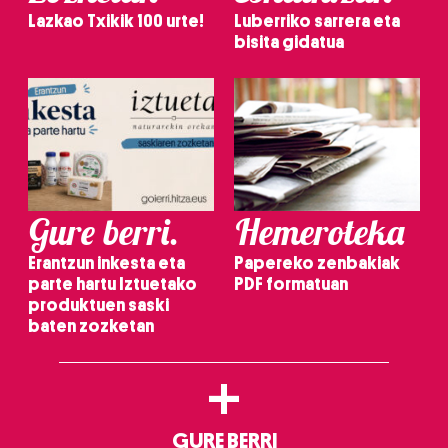
Lazkao Txikik 100 urte!
Luberriko sarrera eta
bisita gidatua
Gure berri.
Hemeroteka
Erantzun inkesta eta
Papereko zenbakiak
parte hartu Iztuetako
PDF formatuan
produktuen saski
baten zozketan
+
GURE BERRI