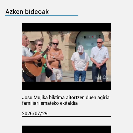
Azken bideoak
Josu Mujika biktima aitortzen duen agiria
familiari emateko ekitaldia
2026/07/29