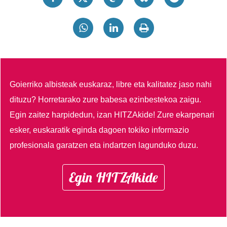
Goierriko albisteak euskaraz, libre eta kalitatez jaso nahi
dituzu?
Horretarako zure babesa ezinbestekoa zaigu.
Egin zaitez harpidedun, izan HITZAkide!
Zure ekarpenari
esker, euskaratik eginda dagoen tokiko informazio
profesionala garatzen eta indartzen lagunduko duzu.
Egin HITZAkide