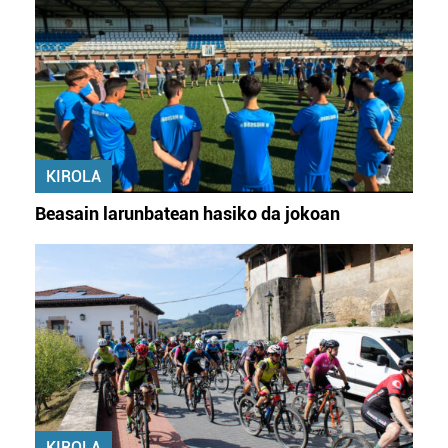
KIROLA
Beasain larunbatean hasiko da jokoan
KIROLA