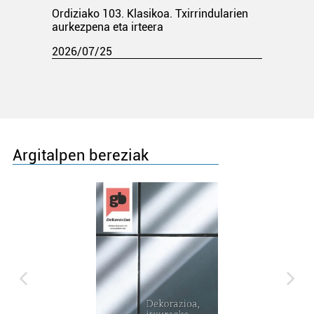
Ordiziako 103. Klasikoa. Txirrindularien
aurkezpena eta irteera
2026/07/25
Argitalpen bereziak