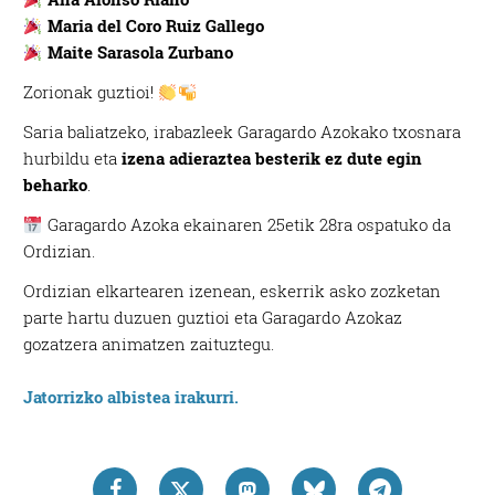
Maria del Coro Ruiz Gallego
Maite Sarasola Zurbano
Zorionak guztioi!
Saria baliatzeko, irabazleek Garagardo Azokako txosnara
hurbildu eta
izena adieraztea besterik ez dute egin
beharko
.
Garagardo Azoka ekainaren 25etik 28ra ospatuko da
Ordizian.
Ordizian elkartearen izenean, eskerrik asko zozketan
parte hartu duzuen guztioi eta Garagardo Azokaz
gozatzera animatzen zaituztegu.
Jatorrizko albistea irakurri.