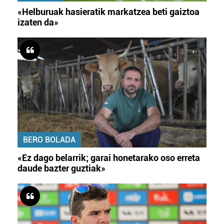
«Helburuak hasieratik markatzea beti gaiztoa
izaten da»
BERO BOLADA
«Ez dago belarrik; garai honetarako oso erreta
daude bazter guztiak»