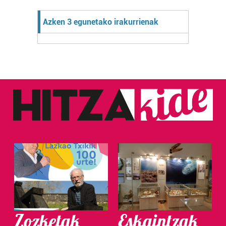
Azken 3 egunetako irakurrienak
Zozketak
Eskaintzak