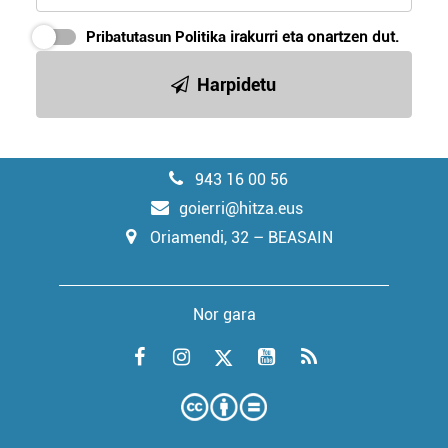
Pribatutasun Politika
irakurri eta onartzen dut.
Harpidetu
943 16 00 56
goierri@hitza.eus
Oriamendi, 32 – BEASAIN
Nor gara