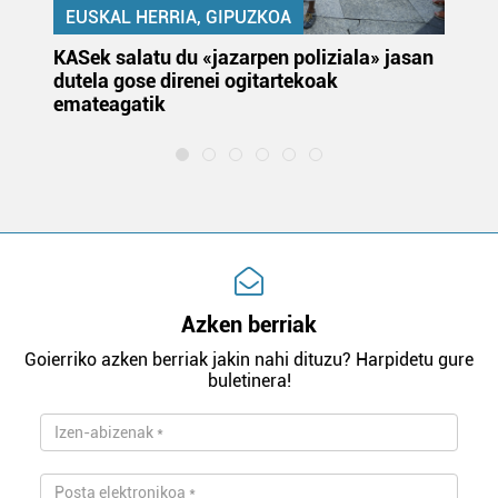
EUSKAL HERRIA, GIPUZKOA
KASek salatu du «jazarpen poliziala» jasan
Pa
dutela gose direnei ogitartekoak
da
emateagatik
«s
Azken berriak
Goierriko azken berriak jakin nahi dituzu? Harpidetu gure
buletinera!