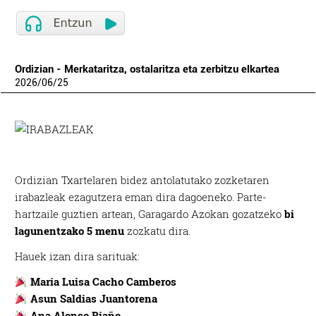
Ordizian - Merkataritza, ostalaritza eta zerbitzu elkartea
2026
/
06
/
25
Ordizian Txartelaren bidez antolatutako zozketaren
irabazleak ezagutzera eman dira dagoeneko. Parte-
hartzaile guztien artean, Garagardo Azokan gozatzeko
bi
lagunentzako 5 menu
zozkatu dira.
Hauek izan dira sarituak:
Maria Luisa Cacho Camberos
Asun Saldias Juantorena
Ana Alonso Riaño