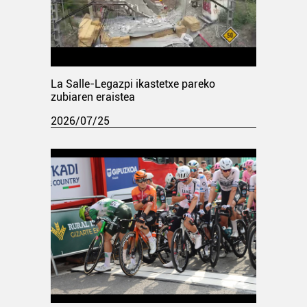
La Salle-Legazpi ikastetxe pareko
zubiaren eraistea
2026/07/25