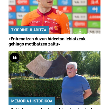
TXIRRINDULARITZA
«Entrenatzen duzun bideetan lehiatzeak
gehiago motibatzen zaitu»
MEMORIA HISTORIKOA