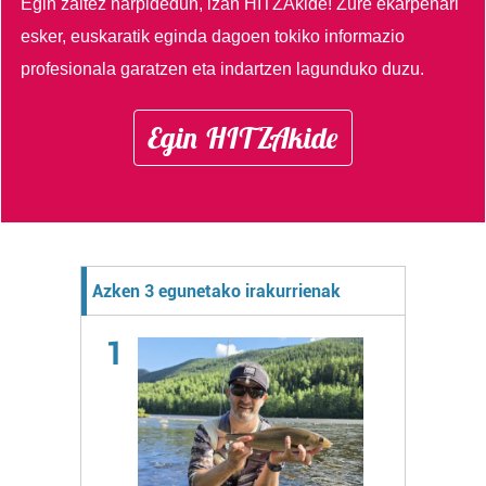
Egin zaitez harpidedun, izan HITZAkide!
Zure ekarpenari
esker, euskaratik eginda dagoen tokiko informazio
profesionala garatzen eta indartzen lagunduko duzu.
Egin HITZAkide
Azken 3 egunetako irakurrienak
1