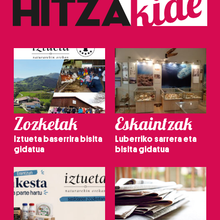
Zozketak
Eskaintzak
Iztueta baserrira bisita
Luberriko sarrera eta
gidatua
bisita gidatua