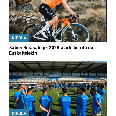
zerbitzuak hobetzeko asmoz, cookie teknologiaz
baliatzen gara. Ohar hau onartuz gero, teknologia hori
erabiltzeko baimen esplizitua ematen diguzu.
Gehiago
irakurri
KIROLA
Xabier Berasategik 2028ra arte berritu du
Euskaltelekin
KIROLA