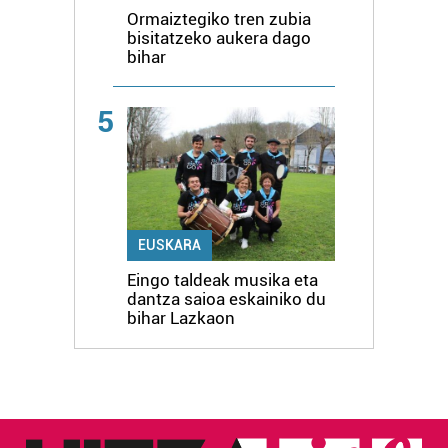
Ormaiztegiko tren zubia
bisitatzeko aukera dago
bihar
5
EUSKARA
Eingo taldeak musika eta
dantza saioa eskainiko du
bihar Lazkaon