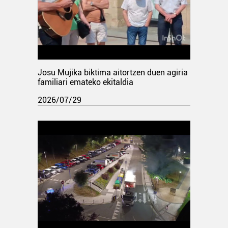
Josu Mujika biktima aitortzen duen agiria
familiari emateko ekitaldia
2026/07/29