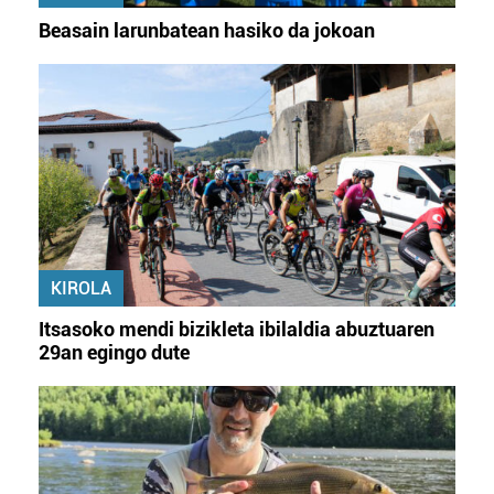
Beasain larunbatean hasiko da jokoan
KIROLA
Itsasoko mendi bizikleta ibilaldia abuztuaren
29an egingo dute