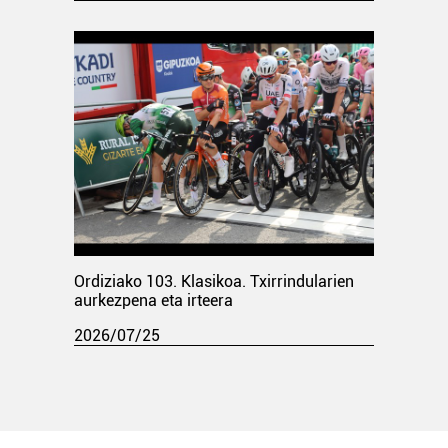
Ordiziako 103. Klasikoa. Txirrindularien
aurkezpena eta irteera
2026/07/25