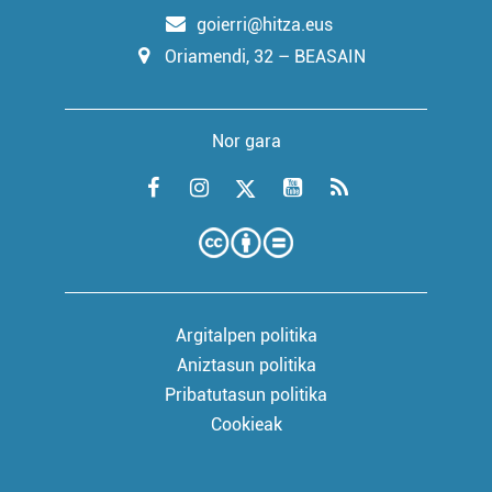
goierri@hitza.eus
Oriamendi, 32 – BEASAIN
Nor gara
Argitalpen politika
Aniztasun politika
Pribatutasun politika
Cookieak