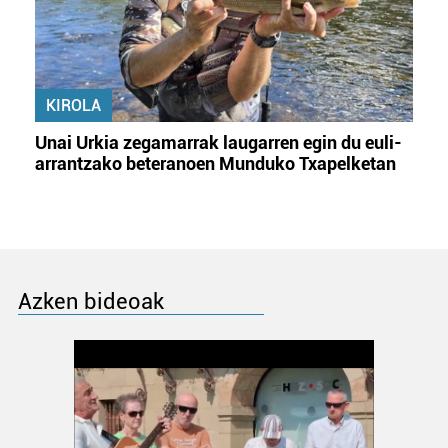
KIROLA
Unai Urkia zegamarrak laugarren egin du euli-
arrantzako beteranoen Munduko Txapelketan
Azken bideoak