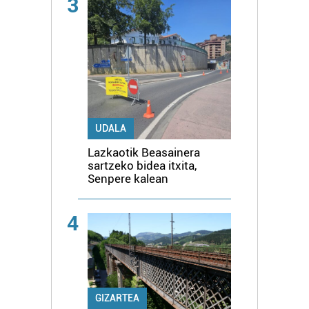
3
UDALA
Lazkaotik Beasainera
sartzeko bidea itxita,
Senpere kalean
4
GIZARTEA