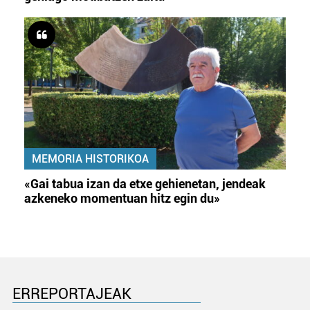
MEMORIA HISTORIKOA
«Gai tabua izan da etxe gehienetan, jendeak
azkeneko momentuan hitz egin du»
ERREPORTAJEAK