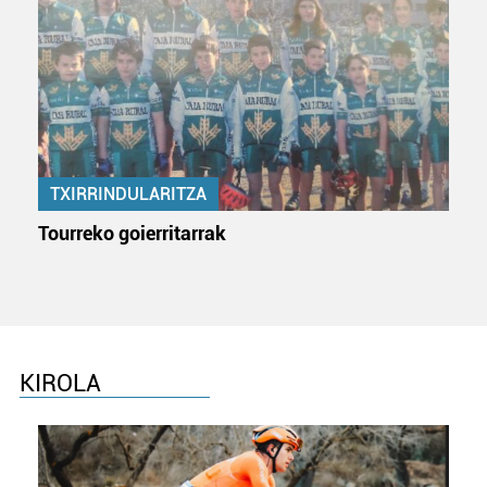
teknologia erabiliz, cookieak adibidez, iragarki eta eduki
pertsonalizatuak eskaintzeko, iragarkiak eta edukia
neurtzeko, jendeari buruzko informazioa biltzeko eta
produktuak garatzeko. Zure datuak nork eta zertarako
erabiltzen dituen hauta dezakezu.
Bazkide batzuek ez dizute baimenik eskatzen, eta beren
interes komertzial legitimoetan babesten dira. Ikusi gure
TXIRRINDULARITZA
bazkideen zerrenda, beren ustez zein helburutarako
Tourreko goierritarrak
duten interes legitimoa eta horren aurka nola egin
dezakezun ikusteko.
Lortu zure datu pertsonalak prozesatzeko moduari
buruzko informazio gehiago eta ezarri zure lehentasunak
datuen atalean. Edozein unetan alda edo ken dezakezu
KIROLA
zure baimena Cookieen adierazpenean.
Webgune honek cookie propioak eta hirugarrenen cookie-
fitxategiak erabiltzen ditu. Zure esperientzia eta