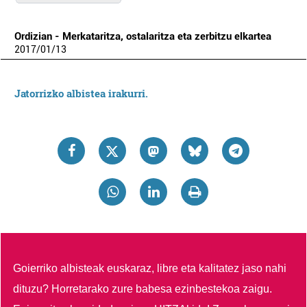
Ordizian - Merkataritza, ostalaritza eta zerbitzu elkartea
2017
/
01
/
13
Jatorrizko albistea irakurri.
Goierriko albisteak euskaraz, libre eta kalitatez jaso nahi
dituzu?
Horretarako zure babesa ezinbestekoa zaigu.