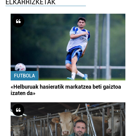
ELKARRIZKETAK
FUTBOLA
«Helburuak hasieratik markatzea beti gaiztoa
izaten da»