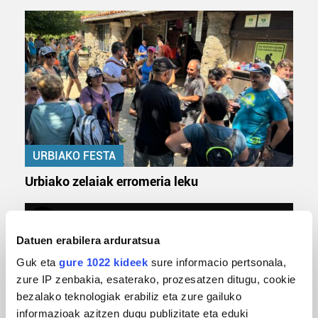
URBIAKO FESTA
Urbiako zelaiak erromeria leku
Datuen erabilera arduratsua
Guk eta
gure 1022 kideek
sure informacio pertsonala,
zure IP zenbakia, esaterako, prozesatzen ditugu, cookie
bezalako teknologiak erabiliz eta zure gailuko
informazioak azitzen dugu publizitate eta eduki