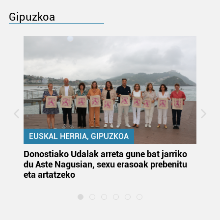
Gipuzkoa
EUSKAL HERRIA, GIPUZKOA
Donostiako Udalak arreta gune bat jarriko
Ur
du Aste Nagusian, sexu erasoak prebenitu
es
eta artatzeko
lu