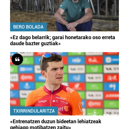
BERO BOLADA
«Ez dago belarrik; garai honetarako oso erreta
daude bazter guztiak»
TXIRRINDULARITZA
«Entrenatzen duzun bideetan lehiatzeak
gehiago motibatzen zaitu»