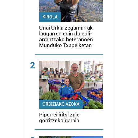
KIROLA
Unai Urkia zegamarrak
laugarren egin du euli-
arrantzako beteranoen
Munduko Txapelketan
2
ORDIZIAKO AZOKA
Piperrei iritsi zaie
gorritzeko garaia