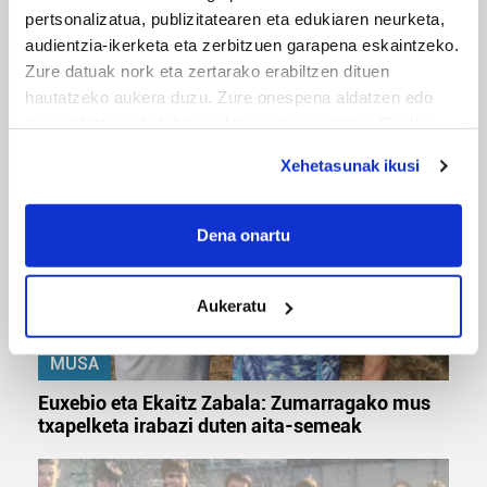
pertsonalizatua, publizitatearen eta edukiaren neurketa,
audientzia-ikerketa eta zerbitzuen garapena eskaintzeko.
MUSIKA
Zure datuak nork eta zertarako erabiltzen dituen
Odik berria ezagutzeko aukera 'KimiK' eta
hautatzeko aukera duzu. Zure onespena aldatzen edo
'Amaaaa!' abestiekin
deuseztatzen ahal duzu edozein momentutan, Cookie
deklaraziotik edo Privacy triggerean klikatuz.
Xehetasunak ikusi
If you allow, we would also like to:
Collect information about your geographical
Dena onartu
location which can be accurate to within several
meters
Aukeratu
Identify your device by actively scanning it for
specific characteristics (fingerprinting)
MUSA
Find out more about how your personal data is processed
and set your preferences in the
details section
.
Euxebio eta Ekaitz Zabala: Zumarragako mus
txapelketa irabazi duten aita-semeak
Guk eta gure bazkideek zure datu pertsonalak
prozesatzen ditugu, zure IP zenbakia, besteak beste,