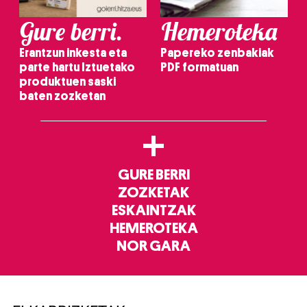
Gure berri.
Hemeroteka
Erantzun inkesta eta
Papereko zenbakiak
parte hartu Iztuetako
PDF formatuan
produktuen saski
baten zozketan
+
GURE BERRI
ZOZKETAK
ESKAINTZAK
HEMEROTEKA
NOR GARA