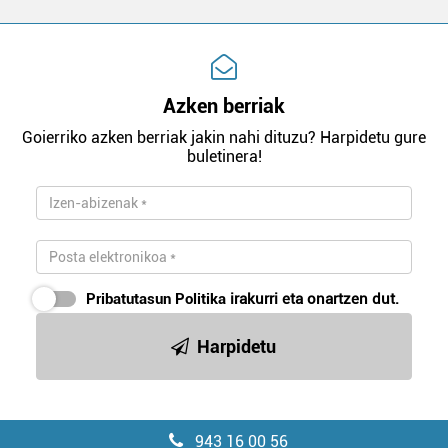
Azken berriak
Goierriko azken berriak jakin nahi dituzu? Harpidetu gure
buletinera!
Pribatutasun Politika
irakurri eta onartzen dut.
Harpidetu
943 16 00 56