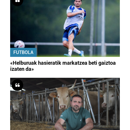
FUTBOLA
«Helburuak hasieratik markatzea beti gaiztoa
izaten da»