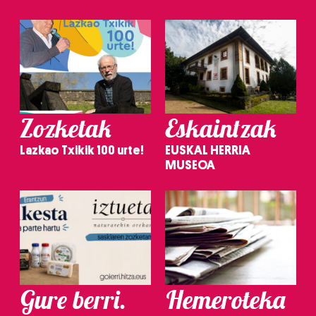
Zozketak
Eskaintzak
Lazkao Txikik 100 urte!
EUSKAL HERRIA
MUSEOA
Gure berri.
Hemeroteka