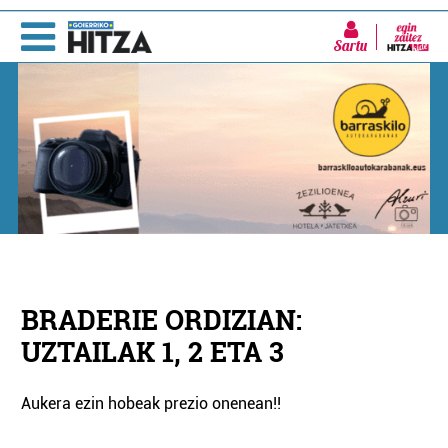
Sartu
BRADERIE ORDIZIAN:
UZTAILAK 1, 2 ETA 3
Aukera ezin hobeak prezio onenean!!