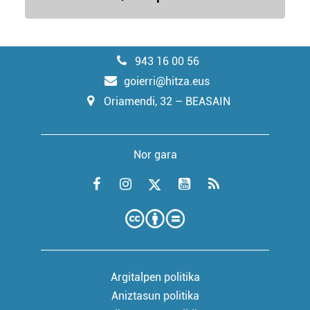
943 16 00 56
goierri@hitza.eus
Oriamendi, 32 – BEASAIN
Nor gara
Argitalpen politika
Aniztasun politika