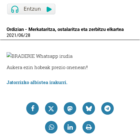
Ordizian - Merkataritza, ostalaritza eta zerbitzu elkartea
2021
/
06
/
28
Aukera ezin hobeak prezio onenean!!
Jatorrizko albistea irakurri.