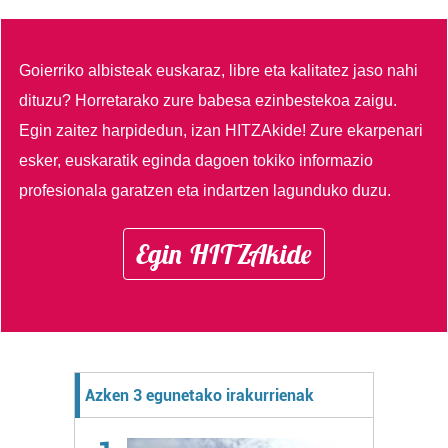
Goierriko albisteak euskaraz, libre eta kalitatez jaso nahi
dituzu?
Horretarako zure babesa ezinbestekoa zaigu.
Egin zaitez harpidedun, izan HITZAkide!
Zure ekarpenari
esker, euskaratik eginda dagoen tokiko informazio
profesionala garatzen eta indartzen lagunduko duzu.
Egin HITZAkide
Azken 3 egunetako irakurrienak