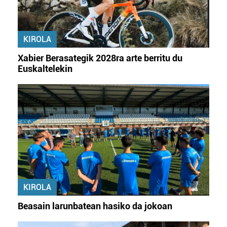
KIROLA
Xabier Berasategik 2028ra arte berritu du
Euskaltelekin
KIROLA
Beasain larunbatean hasiko da jokoan