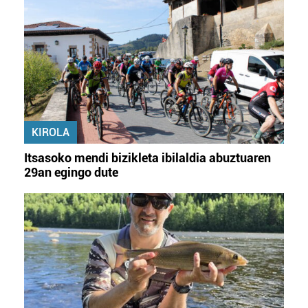
KIROLA
Itsasoko mendi bizikleta ibilaldia abuztuaren
29an egingo dute