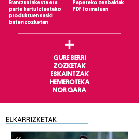
Erantzun inkesta eta
Papereko zenbakiak
parte hartu Iztuetako
PDF formatuan
produktuen saski
baten zozketan
+
GURE BERRI
ZOZKETAK
ESKAINTZAK
HEMEROTEKA
NOR GARA
ELKARRIZKETAK