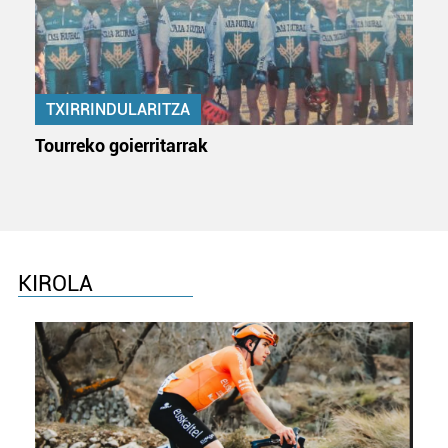
TXIRRINDULARITZA
Tourreko goierritarrak
KIROLA