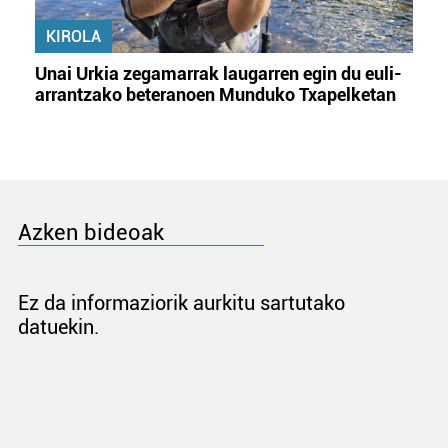
KIROLA
Unai Urkia zegamarrak laugarren egin du euli-
arrantzako beteranoen Munduko Txapelketan
Azken bideoak
Ez da informaziorik aurkitu sartutako
datuekin.