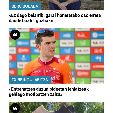
BERO BOLADA
«Ez dago belarrik; garai honetarako oso erreta
daude bazter guztiak»
TXIRRINDULARITZA
«Entrenatzen duzun bideetan lehiatzeak
gehiago motibatzen zaitu»