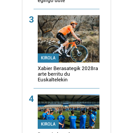
egingo dute
3
KIROLA
Xabier Berasategik 2028ra
arte berritu du
Euskaltelekin
4
KIROLA