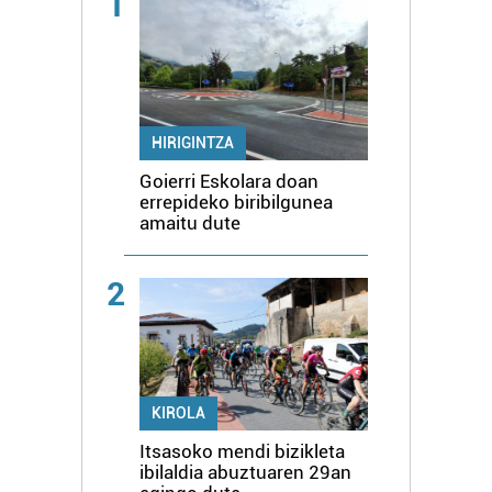
1
HIRIGINTZA
Goierri Eskolara doan
errepideko biribilgunea
amaitu dute
2
KIROLA
Itsasoko mendi bizikleta
ibilaldia abuztuaren 29an