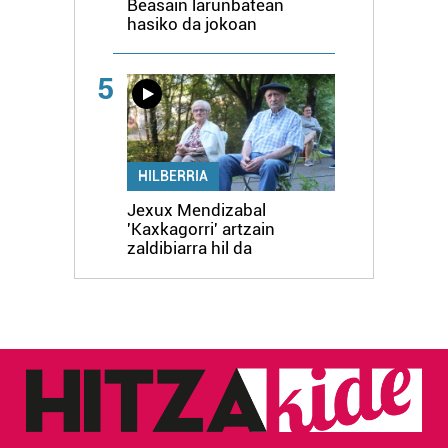
Beasain larunbatean
hasiko da jokoan
5
HILBERRIA
Jexux Mendizabal
'Kaxkagorri' artzain
zaldibiarra hil da