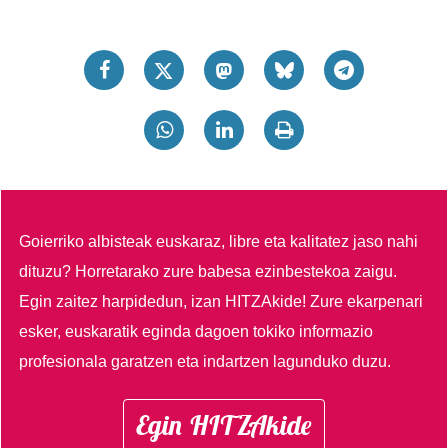
Goierriko albisteak euskaraz, libre eta kalitatez jaso nahi
dituzu?
Horretarako zure babesa ezinbestekoa zaigu.
Egin zaitez harpidedun, izan HITZAkide!
Zure ekarpenari
esker, euskaratik eginda dagoen tokiko informazio
profesionala garatzen eta indartzen lagunduko duzu.
Egin HITZAkide