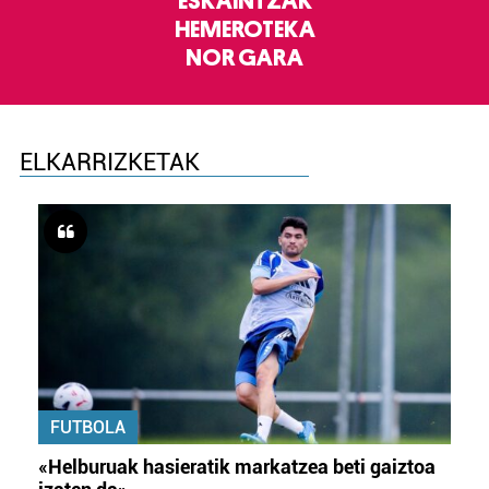
ESKAINTZAK
HEMEROTEKA
NOR GARA
ELKARRIZKETAK
FUTBOLA
«Helburuak hasieratik markatzea beti gaiztoa