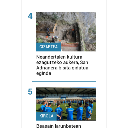
4
GIZARTEA
Neandertalen kultura
ezagutzeko aukera, San
Adrianera bisita gidatua
eginda
5
KIROLA
Beasain larunbatean