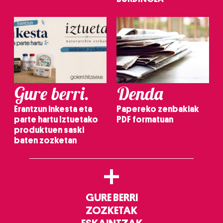
Gure berri.
Denda
Erantzun inkesta eta
Papereko zenbakiak
parte hartu Iztuetako
PDF formatuan
produktuen saski
baten zozketan
+
GURE BERRI
ZOZKETAK