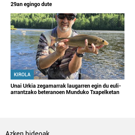
29an egingo dute
KIROLA
Unai Urkia zegamarrak laugarren egin du euli-
arrantzako beteranoen Munduko Txapelketan
Azken bideoak