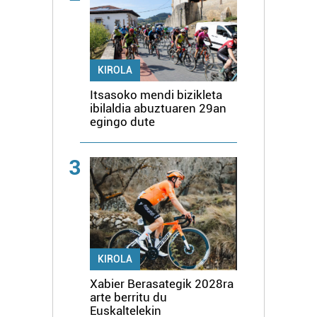
KIROLA
Itsasoko mendi bizikleta
ibilaldia abuztuaren 29an
egingo dute
3
KIROLA
Xabier Berasategik 2028ra
arte berritu du
Euskaltelekin