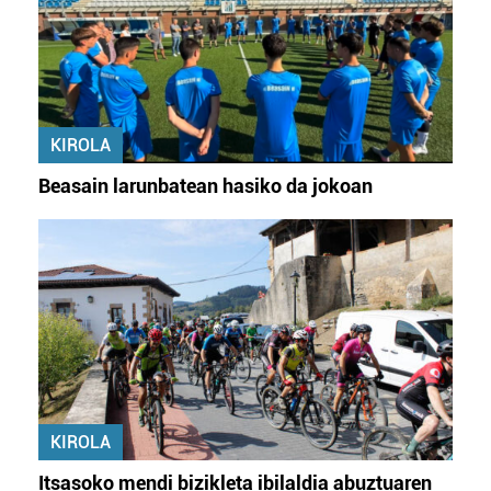
KIROLA
Beasain larunbatean hasiko da jokoan
KIROLA
Itsasoko mendi bizikleta ibilaldia abuztuaren