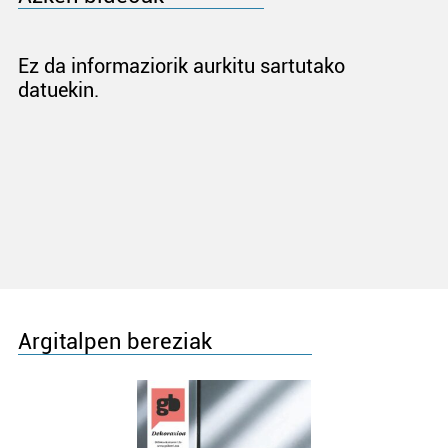
Ez da informaziorik aurkitu sartutako
datuekin.
Argitalpen bereziak