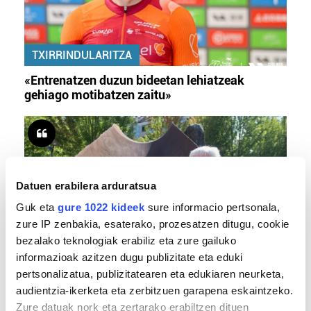
TXIRRINDULARITZA
«Entrenatzen duzun bideetan lehiatzeak
gehiago motibatzen zaitu»
Datuen erabilera arduratsua
Guk eta
gure 1022 kideek
sure informacio pertsonala,
zure IP zenbakia, esaterako, prozesatzen ditugu, cookie
bezalako teknologiak erabiliz eta zure gailuko
informazioak azitzen dugu publizitate eta eduki
MEMORIA HISTORIKOA
pertsonalizatua, publizitatearen eta edukiaren neurketa,
«Gai tabua izan da etxe gehienetan, jendeak
audientzia-ikerketa eta zerbitzuen garapena eskaintzeko.
azkeneko momentuan hitz egin du»
Zure datuak nork eta zertarako erabiltzen dituen