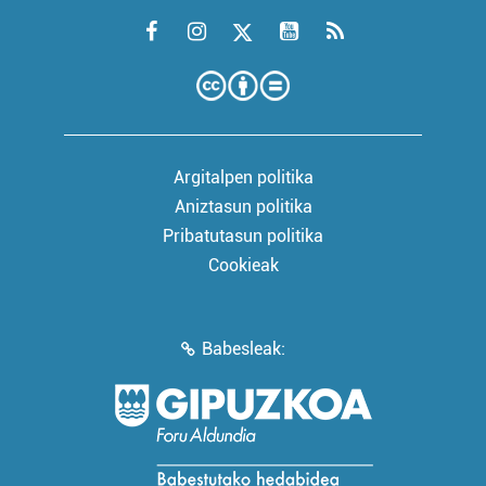
Argitalpen politika
Aniztasun politika
Pribatutasun politika
Cookieak
Babesleak: