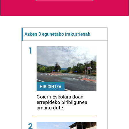
Azken 3 egunetako irakurrienak
1
HIRIGINTZA
Goierri Eskolara doan
errepideko biribilgunea
amaitu dute
2