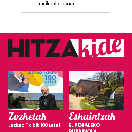
hasiko da jokoan
Zozketak
Eskaintzak
Lazkao Txikik 100 urte!
EL POBALEKO
BURDINOLA