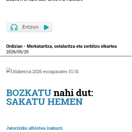
Ordizian - Merkataritza, ostalaritza eta zerbitzu elkartea
2026
/
05
/
20
BOZKATU
nahi dut:
SAKATU HEMEN
Jatorrizko albistea irakurri.