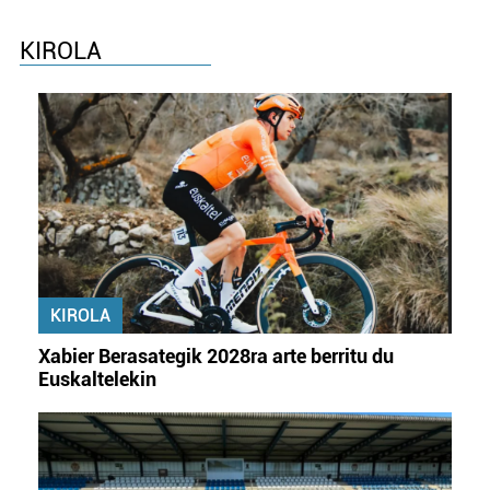
KIROLA
KIROLA
Xabier Berasategik 2028ra arte berritu du
Euskaltelekin