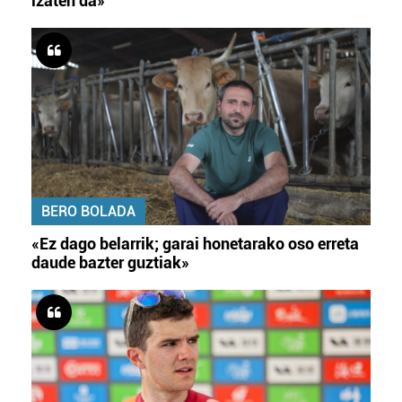
izaten da»
BERO BOLADA
«Ez dago belarrik; garai honetarako oso erreta
daude bazter guztiak»