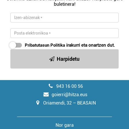
buletinera!
Pribatutasun Politika
irakurri eta onartzen dut.
Harpidetu
943 16 00 56
goierri@hitza.eus
Oriamendi, 32 – BEASAIN
Nor gara