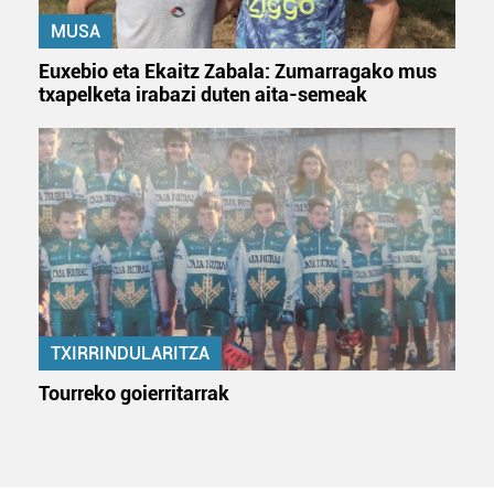
irakurri
MUSA
Euxebio eta Ekaitz Zabala: Zumarragako mus
txapelketa irabazi duten aita-semeak
TXIRRINDULARITZA
Tourreko goierritarrak