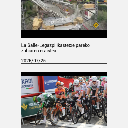
La Salle-Legazpi ikastetxe pareko
zubiaren eraistea
2026/07/25