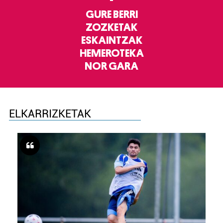
GURE BERRI
ZOZKETAK
ESKAINTZAK
HEMEROTEKA
NOR GARA
ELKARRIZKETAK