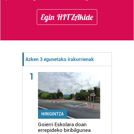
Egin HITZAkide
Azken 3 egunetako irakurrienak
1
HIRIGINTZA
Goierri Eskolara doan
errepideko biribilgunea