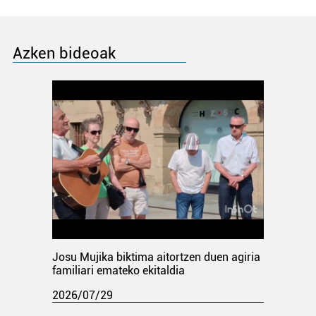
Azken bideoak
Josu Mujika biktima aitortzen duen agiria
familiari emateko ekitaldia
2026/07/29