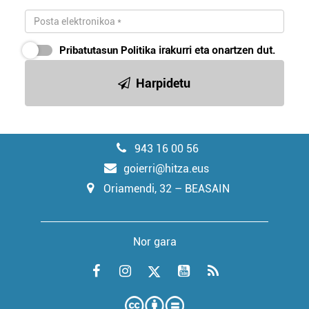
Pribatutasun Politika
irakurri eta onartzen dut.
Harpidetu
943 16 00 56
goierri@hitza.eus
Oriamendi, 32 – BEASAIN
Nor gara