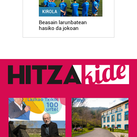
KIROLA
Beasain larunbatean
hasiko da jokoan