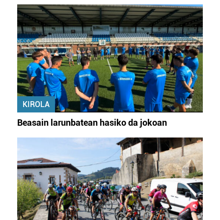
KIROLA
Beasain larunbatean hasiko da jokoan