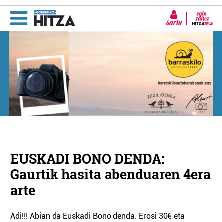
Sartu
EUSKADI BONO DENDA:
Gaurtik hasita abenduaren 4era
arte
Adi!!! Abian da Euskadi Bono denda. Erosi 30€ eta