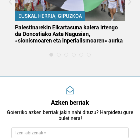
EUSKAL HERRIA, GIPUZKOA
Palestinarekin Elkartasuna kalera irtengo
Do
da Donostiako Aste Nagusian,
du
«sionismoaren eta inperialismoaren» aurka
et
Azken berriak
Goierriko azken berriak jakin nahi dituzu? Harpidetu gure
buletinera!