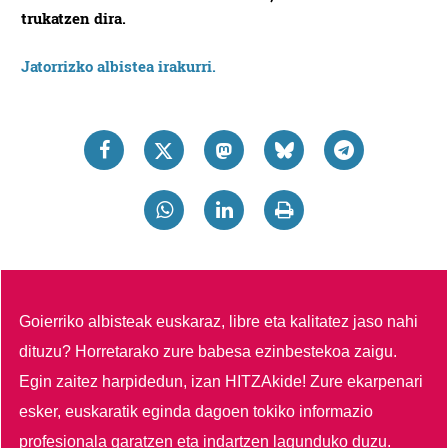
trukatzen dira.
Jatorrizko albistea irakurri.
Goierriko albisteak euskaraz, libre eta kalitatez jaso nahi
dituzu?
Horretarako zure babesa ezinbestekoa zaigu.
Egin zaitez harpidedun, izan HITZAkide!
Zure ekarpenari
esker, euskaratik eginda dagoen tokiko informazio
profesionala garatzen eta indartzen lagunduko duzu.