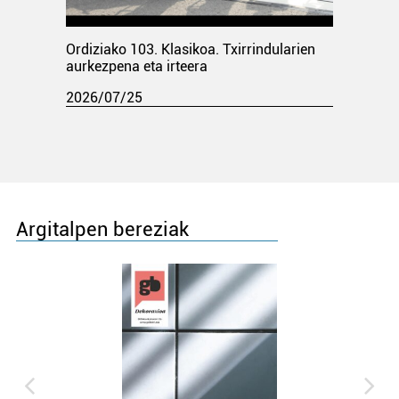
Ordiziako 103. Klasikoa. Txirrindularien
aurkezpena eta irteera
2026/07/25
Argitalpen bereziak