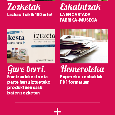
Zozketak
Eskaintzak
Lazkao Txikik 100 urte!
LA ENCARTADA
FABRIKA-MUSEOA
Gure berri.
Hemeroteka
Erantzun inkesta eta
Papereko zenbakiak
parte hartu Iztuetako
PDF formatuan
produktuen saski
baten zozketan
+