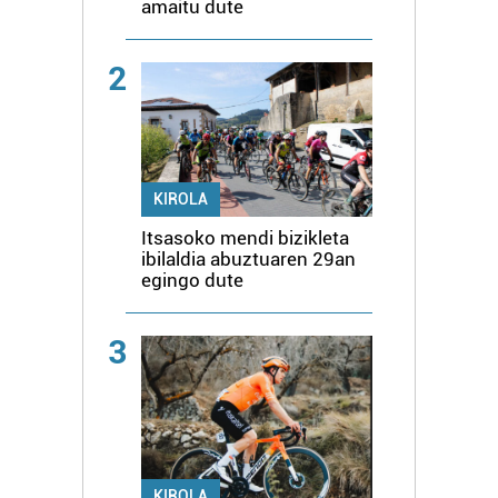
amaitu dute
2
KIROLA
Itsasoko mendi bizikleta
ibilaldia abuztuaren 29an
egingo dute
3
KIROLA