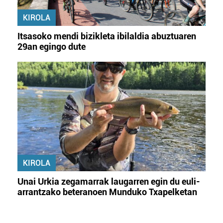
KIROLA
Itsasoko mendi bizikleta ibilaldia abuztuaren
29an egingo dute
KIROLA
Unai Urkia zegamarrak laugarren egin du euli-
arrantzako beteranoen Munduko Txapelketan