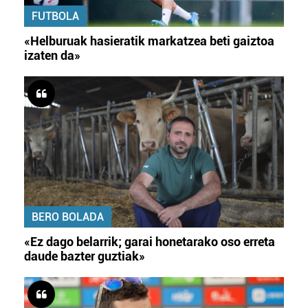
FUTBOLA
«Helburuak hasieratik markatzea beti gaiztoa
izaten da»
BERO BOLADA
«Ez dago belarrik; garai honetarako oso erreta
daude bazter guztiak»