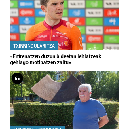
TXIRRINDULARITZA
«Entrenatzen duzun bideetan lehiatzeak
gehiago motibatzen zaitu»