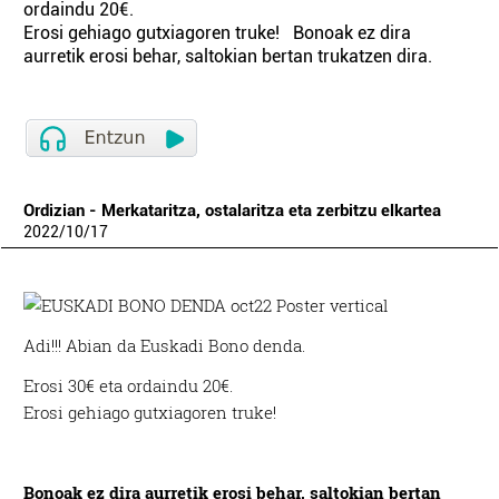
ordaindu 20€.
Erosi gehiago gutxiagoren truke! Bonoak ez dira
aurretik erosi behar, saltokian bertan trukatzen dira.
Ordizian - Merkataritza, ostalaritza eta zerbitzu elkartea
2022
/
10
/
17
Adi!!! Abian da Euskadi Bono denda.
Erosi 30€ eta ordaindu 20€.
Erosi gehiago gutxiagoren truke!
Bonoak e
z dira aurretik erosi behar, s
altokian bertan