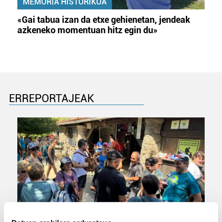
MEMORIA HISTORIKOA
«Gai tabua izan da etxe gehienetan, jendeak
azkeneko momentuan hitz egin du»
ERREPORTAJEAK
URBIAKO FESTA