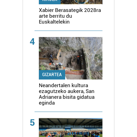
Xabier Berasategik 2028ra
arte berritu du
Euskaltelekin
4
GIZARTEA
Neandertalen kultura
ezagutzeko aukera, San
Adrianera bisita gidatua
eginda
5