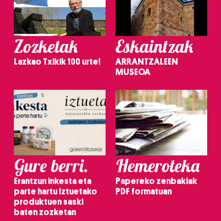
Zozketak
Eskaintzak
Lazkao Txikik 100 urte!
ARRANTZALEEN
MUSEOA
Gure berri.
Hemeroteka
Erantzun inkesta eta
Papereko zenbakiak
parte hartu Iztuetako
PDF formatuan
produktuen saski
baten zozketan