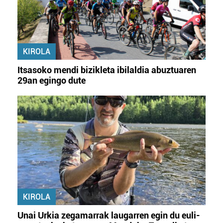
KIROLA
Itsasoko mendi bizikleta ibilaldia abuztuaren
29an egingo dute
KIROLA
Unai Urkia zegamarrak laugarren egin du euli-