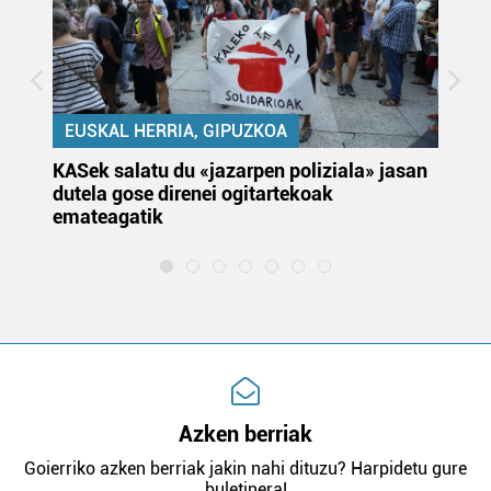
EUSKAL HERRIA, GIPUZKOA
KASek salatu du «jazarpen poliziala» jasan
Pa
dutela gose direnei ogitartekoak
da
emateagatik
«s
Azken berriak
Goierriko azken berriak jakin nahi dituzu? Harpidetu gure
buletinera!