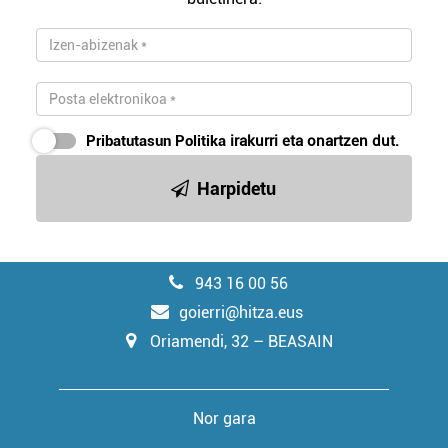
Pribatutasun Politika
irakurri eta onartzen dut.
Harpidetu
943 16 00 56
goierri@hitza.eus
Oriamendi, 32 – BEASAIN
Nor gara