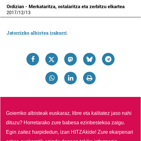
Ordizian - Merkataritza, ostalaritza eta zerbitzu elkartea
2017
/
12
/
13
Jatorrizko albistea irakurri.
Goierriko albisteak euskaraz, libre eta kalitatez jaso nahi
dituzu?
Horretarako zure babesa ezinbestekoa zaigu.
Egin zaitez harpidedun, izan HITZAkide!
Zure ekarpenari