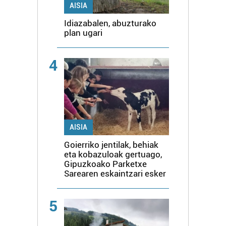
AISIA
Idiazabalen, abuzturako
plan ugari
4
AISIA
Goierriko jentilak, behiak
eta kobazuloak gertuago,
Gipuzkoako Parketxe
Sarearen eskaintzari esker
5