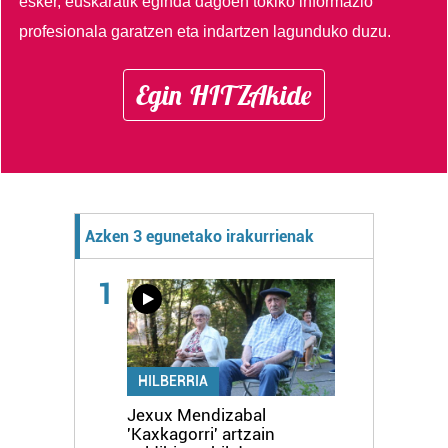
esker, euskaratik eginda dagoen tokiko informazio
profesionala garatzen eta indartzen lagunduko duzu.
Egin HITZAkide
Azken 3 egunetako irakurrienak
1
HILBERRIA
Jexux Mendizabal
'Kaxkagorri' artzain