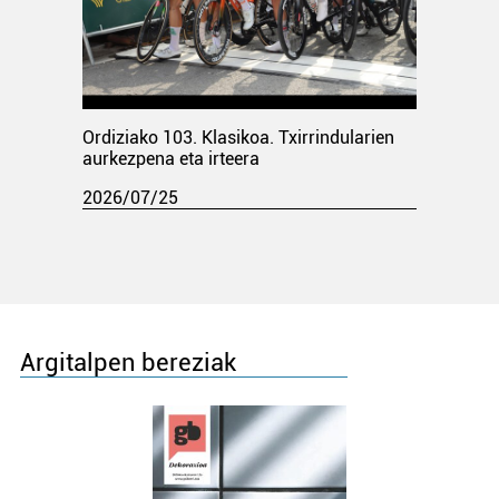
Ordiziako 103. Klasikoa. Txirrindularien
aurkezpena eta irteera
2026/07/25
Argitalpen bereziak