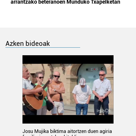
arrantzako beteranoen Munduko Txapelketan
Azken bideoak
Josu Mujika biktima aitortzen duen agiria