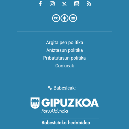
Argitalpen politika
Aniztasun politika
Pribatutasun politika
Cookieak
Babesleak: