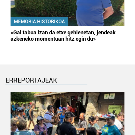
MEMORIA HISTORIKOA
«Gai tabua izan da etxe gehienetan, jendeak
azkeneko momentuan hitz egin du»
ERREPORTAJEAK