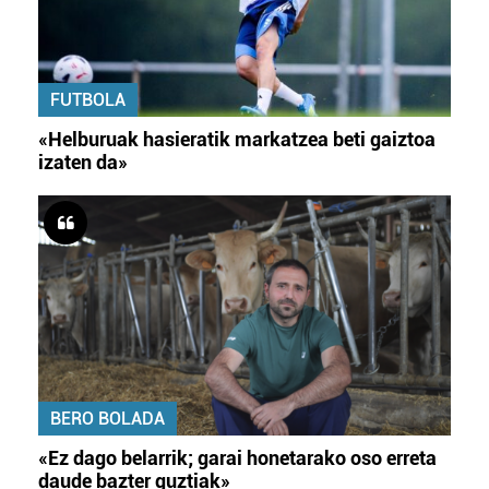
FUTBOLA
«Helburuak hasieratik markatzea beti gaiztoa
izaten da»
BERO BOLADA
«Ez dago belarrik; garai honetarako oso erreta
daude bazter guztiak»