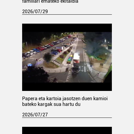
familiari emateko ekitaldia
2026/07/29
Papera eta kartoia jasotzen duen kamioi
bateko kargak sua hartu du
2026/07/27