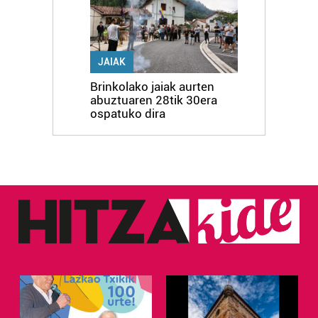
JAIAK
Brinkolako jaiak aurten
abuztuaren 28tik 30era
ospatuko dira