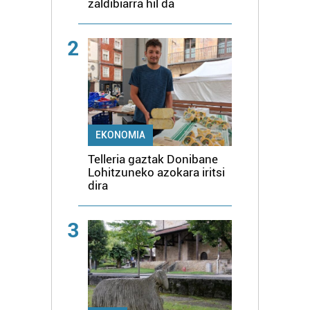
zaldibiarra hil da
2
EKONOMIA
Telleria gaztak Donibane
Lohitzuneko azokara iritsi
dira
3