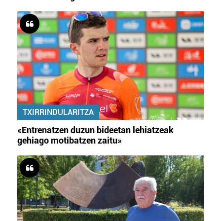
TXIRRINDULARITZA
«Entrenatzen duzun bideetan lehiatzeak
gehiago motibatzen zaitu»