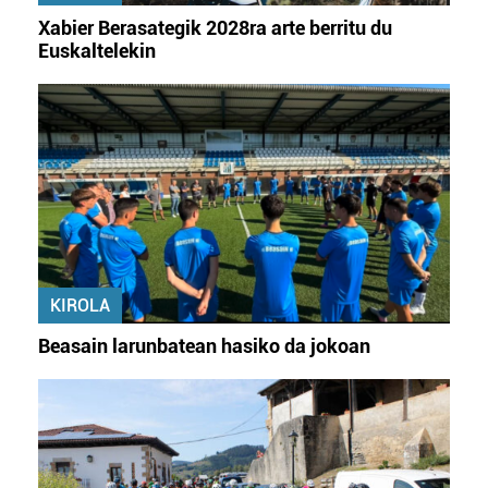
irakurri
Xabier Berasategik 2028ra arte berritu du
Euskaltelekin
KIROLA
Beasain larunbatean hasiko da jokoan