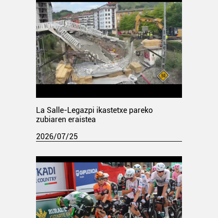
La Salle-Legazpi ikastetxe pareko
zubiaren eraistea
2026/07/25