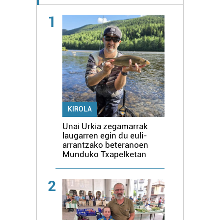
1
KIROLA
Unai Urkia zegamarrak
laugarren egin du euli-
arrantzako beteranoen
Munduko Txapelketan
2