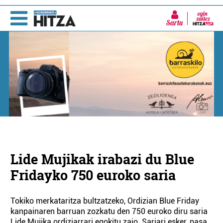
Sartu
Lide Mujikak irabazi du Blue
Fridayko 750 euroko saria
Tokiko merkataritza bultzatzeko, Ordizian Blue Friday
kanpainaren barruan zozkatu den 750 euroko diru saria
Lide Mujika ordiziarrari egokitu zaio. Sariari esker, pasa