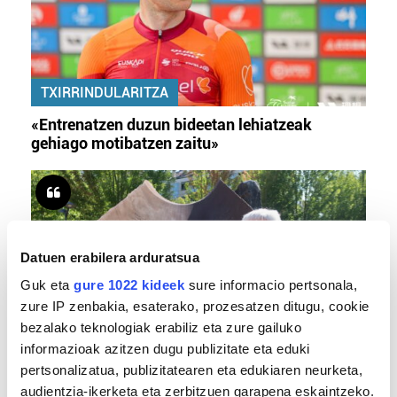
TXIRRINDULARITZA
«Entrenatzen duzun bideetan lehiatzeak
gehiago motibatzen zaitu»
Datuen erabilera arduratsua
Guk eta
gure 1022 kideek
sure informacio pertsonala,
zure IP zenbakia, esaterako, prozesatzen ditugu, cookie
bezalako teknologiak erabiliz eta zure gailuko
informazioak azitzen dugu publizitate eta eduki
MEMORIA HISTORIKOA
pertsonalizatua, publizitatearen eta edukiaren neurketa,
«Gai tabua izan da etxe gehienetan, jendeak
audientzia-ikerketa eta zerbitzuen garapena eskaintzeko.