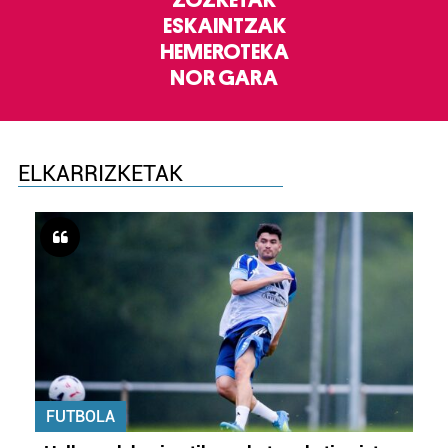
ZOZKETAK
ESKAINTZAK
HEMEROTEKA
NOR GARA
ELKARRIZKETAK
FUTBOLA