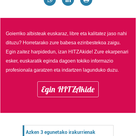
Goierriko albisteak euskaraz, libre eta kalitatez jaso nahi
dituzu?
Horretarako zure babesa ezinbestekoa zaigu.
Egin zaitez harpidedun, izan HITZAkide!
Zure ekarpenari
esker, euskaratik eginda dagoen tokiko informazio
profesionala garatzen eta indartzen lagunduko duzu.
Egin HITZAkide
Azken 3 egunetako irakurrienak