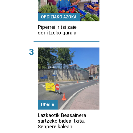
ORDIZIAKO AZOKA
Piperrei iritsi zaie
gorritzeko garaia
3
UDALA
Lazkaotik Beasainera
sartzeko bidea itxita,
Senpere kalean