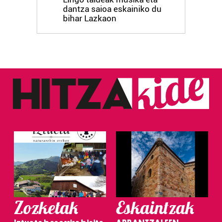
dantza saioa eskainiko du
bihar Lazkaon
Zozketak
Eskaintzak