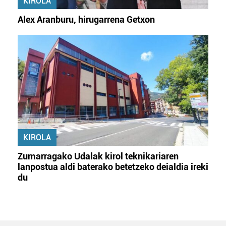
KIROLA
Alex Aranburu, hirugarrena Getxon
KIROLA
Zumarragako Udalak kirol teknikariaren
lanpostua aldi baterako betetzeko deialdia ireki
du