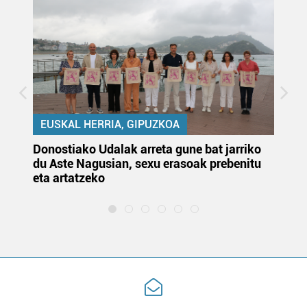
EUSKAL HERRIA, GIPUZKOA
Donostiako Udalak arreta gune bat jarriko
Ur
du Aste Nagusian, sexu erasoak prebenitu
es
eta artatzeko
lu