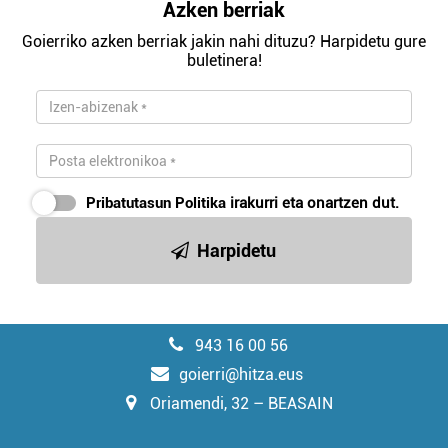
Azken berriak
Goierriko azken berriak jakin nahi dituzu? Harpidetu gure
buletinera!
Pribatutasun Politika
irakurri eta onartzen dut.
Harpidetu
943 16 00 56
goierri@hitza.eus
Oriamendi, 32 – BEASAIN