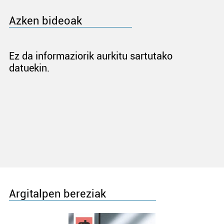
Azken bideoak
Ez da informaziorik aurkitu sartutako
datuekin.
Argitalpen bereziak