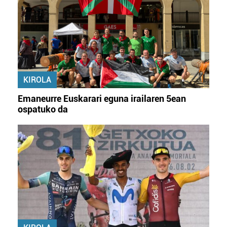
KIROLA
Emaneurre Euskarari eguna irailaren 5ean
ospatuko da