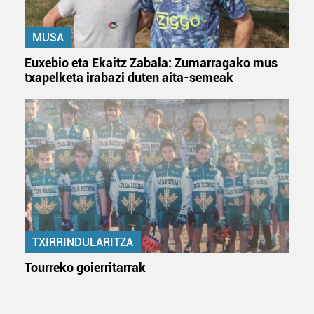
erabiltzeko baimen esplizitua ematen diguzu.
Gehiago
irakurri
MUSA
Euxebio eta Ekaitz Zabala: Zumarragako mus
txapelketa irabazi duten aita-semeak
TXIRRINDULARITZA
Tourreko goierritarrak