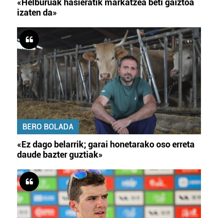
«Helburuak hasieratik markatzea beti gaiztoa
izaten da»
BERO BOLADA
«Ez dago belarrik; garai honetarako oso erreta
daude bazter guztiak»