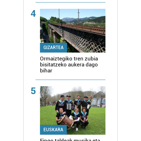
4
GIZARTEA
Ormaiztegiko tren zubia
bisitatzeko aukera dago
bihar
5
EUSKARA
Eingo taldeak musika eta