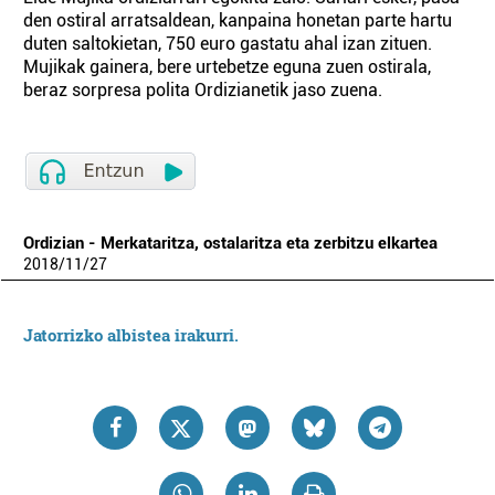
den ostiral arratsaldean, kanpaina honetan parte hartu
duten saltokietan, 750 euro gastatu ahal izan zituen.
Mujikak gainera, bere urtebetze eguna zuen ostirala,
beraz sorpresa polita Ordizianetik jaso zuena.
Ordizian - Merkataritza, ostalaritza eta zerbitzu elkartea
2018
/
11
/
27
Jatorrizko albistea irakurri.