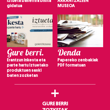
Iztueta baserrira bisita
ARRANTZALEEN
gidatua
MUSEOA
Gure berri.
Denda
Erantzun inkesta eta
Papereko zenbakiak
parte hartu Iztuetako
PDF formatuan
produktuen saski
baten zozketan
+
GURE BERRI