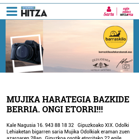
Sartu
MUJIKA HARATEGIA BAZKIDE
BERRIA. ONGI ETORRI!!!
Kale Nagusia 16. 943 88 18 32 Gipuzkoako XIX. Odolki
Lehiaketan bigarren saria Mujika Odolkiak eraman zuen
azaroaren 28an, Gipuzkoa osotik etorritako 22 egile