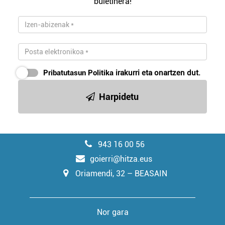
buletinera!
Pribatutasun Politika
irakurri eta onartzen dut.
Harpidetu
943 16 00 56
goierri@hitza.eus
Oriamendi, 32 – BEASAIN
Nor gara