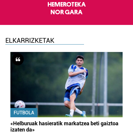
HEMEROTEKA
NOR GARA
ELKARRIZKETAK
FUTBOLA
«Helburuak hasieratik markatzea beti gaiztoa
izaten da»