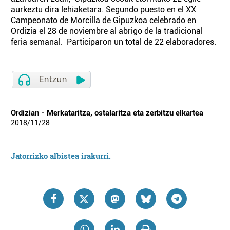
aurkeztu dira lehiaketara. Segundo puesto en el XX
Campeonato de Morcilla de Gipuzkoa celebrado en
Ordizia el 28 de noviembre al abrigo de la tradicional
feria semanal. Participaron un total de 22 elaboradores.
Ordizian - Merkataritza, ostalaritza eta zerbitzu elkartea
2018
/
11
/
28
Jatorrizko albistea irakurri.