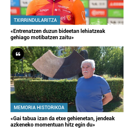
TXIRRINDULARITZA
«Entrenatzen duzun bideetan lehiatzeak
gehiago motibatzen zaitu»
MEMORIA HISTORIKOA
«Gai tabua izan da etxe gehienetan, jendeak
azkeneko momentuan hitz egin du»