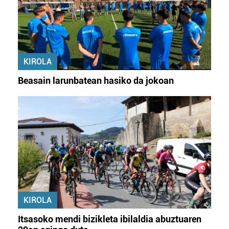
KIROLA
Beasain larunbatean hasiko da jokoan
KIROLA
Itsasoko mendi bizikleta ibilaldia abuztuaren