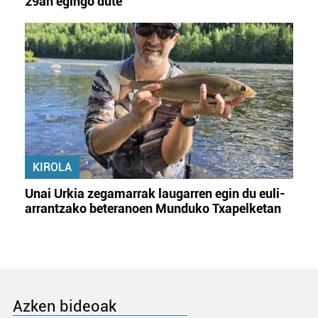
29an egingo dute
KIROLA
Unai Urkia zegamarrak laugarren egin du euli-
arrantzako beteranoen Munduko Txapelketan
Azken bideoak