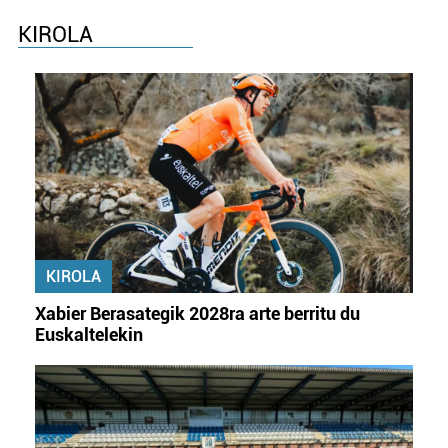
buruzko informazio gehiago eta ezarri zure lehentasunak
KIROLA
datuen atalean. Edozein unetan alda edo ken dezakezu
zure baimena Cookieen adierazpenean.
Webgune honek cookie propioak eta hirugarrenen cookie-
fitxategiak erabiltzen ditu. Zure esperientzia eta
zerbitzuak hobetzeko asmoz, cookie teknologiaz
baliatzen gara. Ohar hau onartuz gero, teknologia hori
erabiltzeko baimen esplizitua ematen diguzu.
Gehiago
irakurri
KIROLA
Xabier Berasategik 2028ra arte berritu du
Euskaltelekin