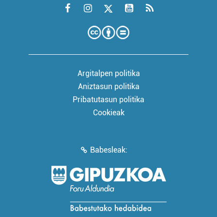
Argitalpen politika
Aniztasun politika
Pribatutasun politika
Cookieak
Babesleak: