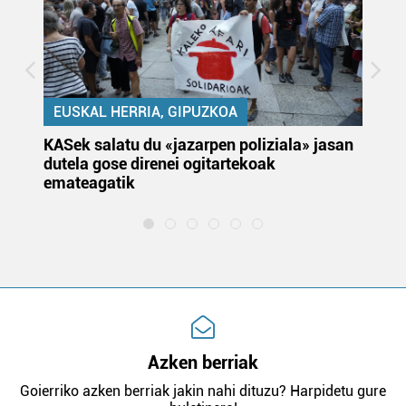
EUSKAL HERRIA, GIPUZKOA
KASek salatu du «jazarpen poliziala» jasan
Pa
dutela gose direnei ogitartekoak
da
emateagatik
«s
Azken berriak
Goierriko azken berriak jakin nahi dituzu? Harpidetu gure