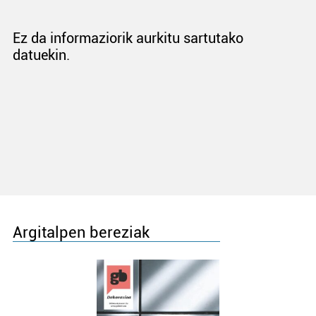
Ez da informaziorik aurkitu sartutako
datuekin.
Argitalpen bereziak