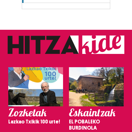
Zozketak
Eskaintzak
Lazkao Txikik 100 urte!
EL POBALEKO
BURDINOLA