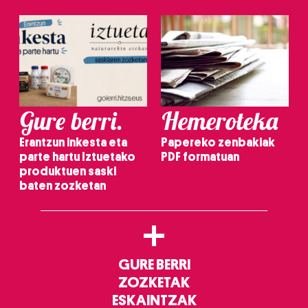
Gure berri.
Hemeroteka
Erantzun inkesta eta
Papereko zenbakiak
parte hartu Iztuetako
PDF formatuan
produktuen saski
baten zozketan
+
GURE BERRI
ZOZKETAK
ESKAINTZAK