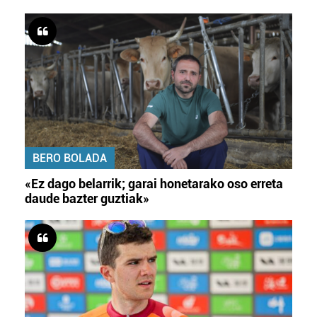
BERO BOLADA
«Ez dago belarrik; garai honetarako oso erreta
daude bazter guztiak»