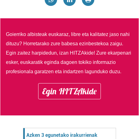
Goierriko albisteak euskaraz, libre eta kalitatez jaso nahi
dituzu?
Horretarako zure babesa ezinbestekoa zaigu.
Egin zaitez harpidedun, izan HITZAkide!
Zure ekarpenari
esker, euskaratik eginda dagoen tokiko informazio
profesionala garatzen eta indartzen lagunduko duzu.
Egin HITZAkide
Azken 3 egunetako irakurrienak