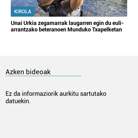
KIROLA
Unai Urkia zegamarrak laugarren egin du euli-
arrantzako beteranoen Munduko Txapelketan
Azken bideoak
Ez da informaziorik aurkitu sartutako
datuekin.