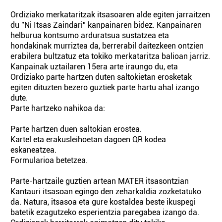
Ordiziako merkataritzak itsasoaren alde egiten jarraitzen
du "Ni Itsas Zaindari" kanpainaren bidez. Kanpainaren
helburua kontsumo arduratsua sustatzea eta
hondakinak murriztea da, berrerabil daitezkeen ontzien
erabilera bultzatuz eta tokiko merkataritza balioan jarriz.
Kanpainak uztailaren 15era arte iraungo du, eta
Ordiziako parte hartzen duten saltokietan erosketak
egiten dituzten bezero guztiek parte hartu ahal izango
dute.
Parte hartzeko nahikoa da:
Parte hartzen duen saltokian erostea.
Kartel eta erakusleihoetan dagoen QR kodea
eskaneatzea.
Formularioa betetzea.
Parte-hartzaile guztien artean MATER itsasontzian
Kantauri itsasoan egingo den zeharkaldia zozketatuko
da. Natura, itsasoa eta gure kostaldea beste ikuspegi
batetik ezagutzeko esperientzia paregabea izango da.