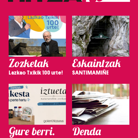
Zozketak
Eskaintzak
Lazkao Txikik 100 urte!
SANTIMAMIÑE
Gure berri.
Denda