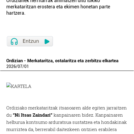
Ordizianek herritarrak animatzen ditu tokiko
merkataritzan erostera eta ekimen honetan parte
hartzera.
Ordizian - Merkataritza, ostalaritza eta zerbitzu elkartea
2026
/
07
/
01
Ordiziako merkataritzak itsasoaren alde egiten jarraitzen
du
“Ni Itsas Zaindari”
kanpainaren bidez. Kanpainaren
helburua kontsumo arduratsua sustatzea eta hondakinak
murriztea da, berrerabil daitezkeen ontzien erabilera