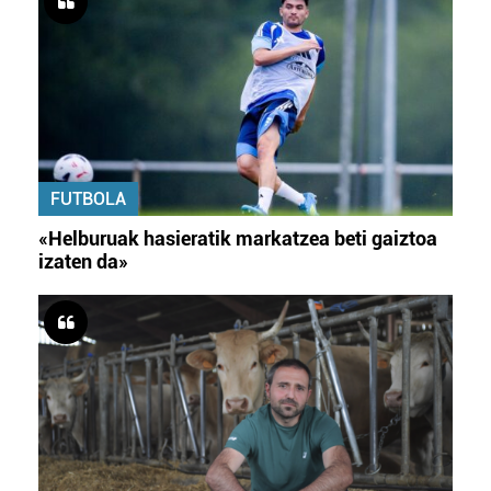
FUTBOLA
«Helburuak hasieratik markatzea beti gaiztoa
izaten da»