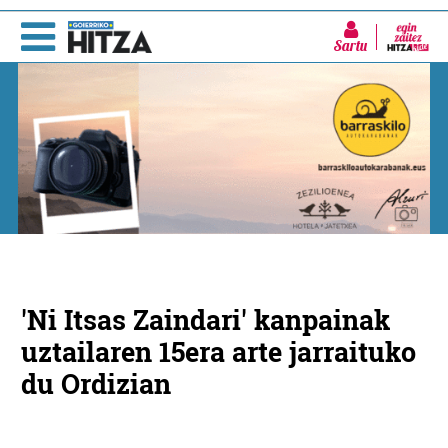
Sartu
'Ni Itsas Zaindari' kanpainak
uztailaren 15era arte jarraituko
du Ordizian