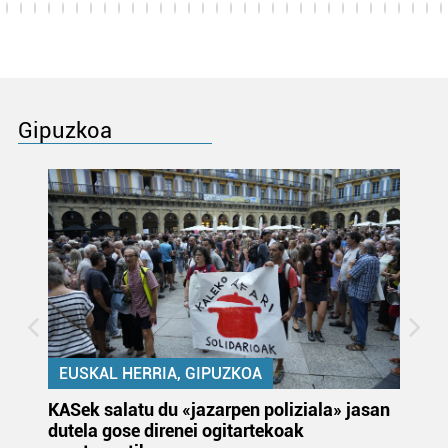
Gipuzkoa
EUSKAL HERRIA, GIPUZKOA
KASek salatu du «jazarpen poliziala» jasan
Pa
dutela gose direnei ogitartekoak
da