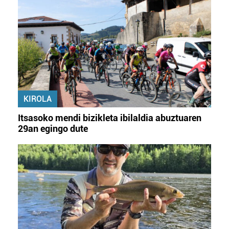
KIROLA
Itsasoko mendi bizikleta ibilaldia abuztuaren
29an egingo dute