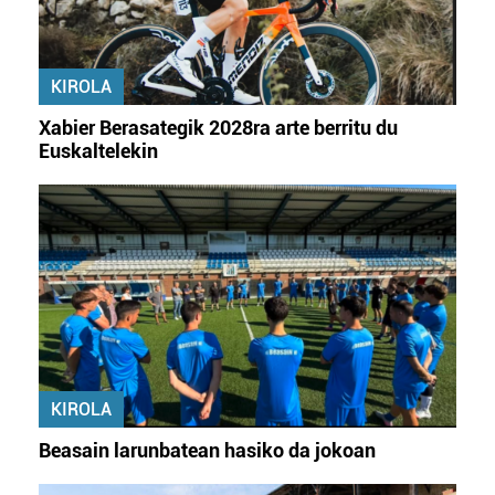
KIROLA
Xabier Berasategik 2028ra arte berritu du
Euskaltelekin
KIROLA
Beasain larunbatean hasiko da jokoan