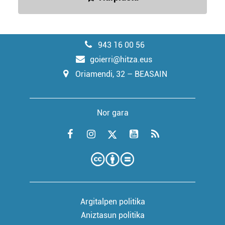
943 16 00 56
goierri@hitza.eus
Oriamendi, 32 – BEASAIN
Nor gara
Argitalpen politika
Aniztasun politika