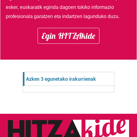
esker, euskaratik eginda dagoen tokiko informazio
profesionala garatzen eta indartzen lagunduko duzu.
Egin HITZAkide
Azken 3 egunetako irakurrienak