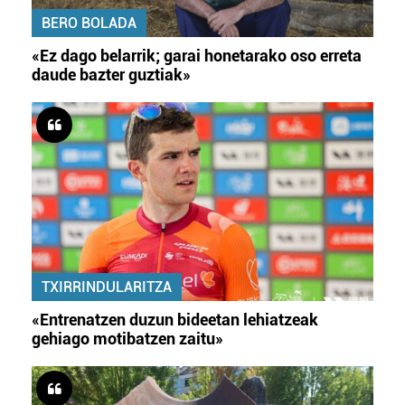
BERO BOLADA
«Ez dago belarrik; garai honetarako oso erreta
daude bazter guztiak»
TXIRRINDULARITZA
«Entrenatzen duzun bideetan lehiatzeak
gehiago motibatzen zaitu»