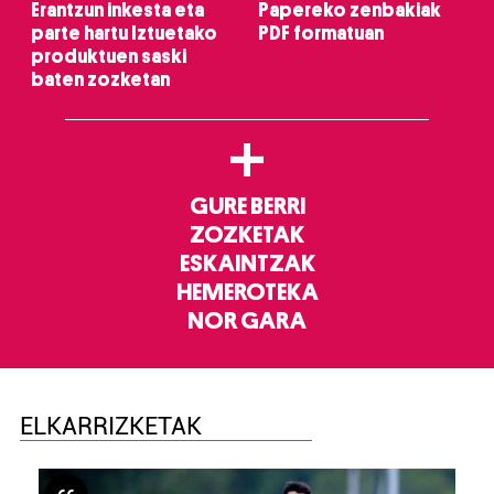
Erantzun inkesta eta
Papereko zenbakiak
parte hartu Iztuetako
PDF formatuan
produktuen saski
baten zozketan
+
GURE BERRI
ZOZKETAK
ESKAINTZAK
HEMEROTEKA
NOR GARA
ELKARRIZKETAK