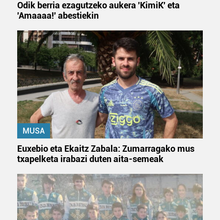
interes komertzial legitimoetan babesten dira. Ikusi gure
Odik berria ezagutzeko aukera 'KimiK' eta
bazkideen zerrenda, beren ustez zein helburutarako
'Amaaaa!' abestiekin
duten interes legitimoa eta horren aurka nola egin
dezakezun ikusteko.
Lortu zure datu pertsonalak prozesatzeko moduari
buruzko informazio gehiago eta ezarri zure lehentasunak
datuen atalean. Edozein unetan alda edo ken dezakezu
zure baimena Cookieen adierazpenean.
Webgune honek cookie propioak eta hirugarrenen cookie-
fitxategiak erabiltzen ditu. Zure esperientzia eta
MUSA
zerbitzuak hobetzeko asmoz, cookie teknologiaz
Euxebio eta Ekaitz Zabala: Zumarragako mus
baliatzen gara. Ohar hau onartuz gero, teknologia hori
txapelketa irabazi duten aita-semeak
erabiltzeko baimen esplizitua ematen diguzu.
Gehiago
irakurri