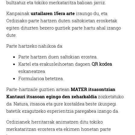
bultzatuz eta tokiko merkataritza balioan jarriz.
Kanpainak
uztailaren 15era arte
iraungo du, eta
Ordiziako parte hartzen duten saltokietan erosketak
egiten dituzten bezero guztiek parte hartu ahal izango
dute.
Parte hartzeko nahikoa da:
Parte hartzen duen saltokian erostea.
Kartel eta erakusleihoetan dagoen
QR kodea
eskaneatzea.
Formularioa betetzea.
Parte-hartzaile guztien artean
MATER itsasontzian
Kantauri itsasoan egingo den zeharkaldia
zozketatuko
da. Natura, itsasoa eta gure kostaldea beste ikuspegi
batetik ezagutzeko esperientzia paregabea izango da.
Ordizianek herritarrak animatzen ditu tokiko
merkataritzan erostera eta ekimen honetan parte