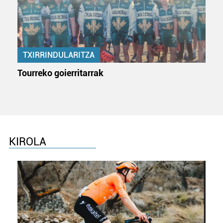
TXIRRINDULARITZA
Tourreko goierritarrak
KIROLA