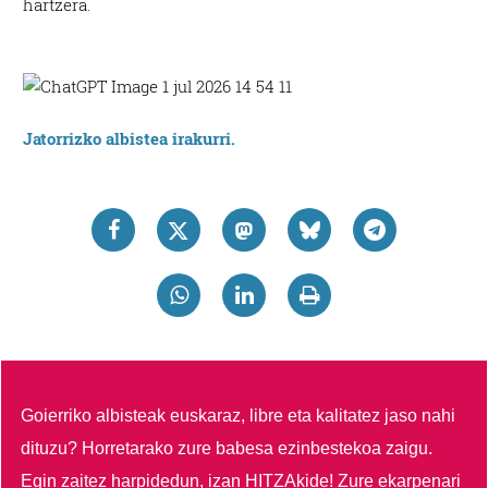
hartzera.
Jatorrizko albistea irakurri.
Goierriko albisteak euskaraz, libre eta kalitatez jaso nahi
dituzu?
Horretarako zure babesa ezinbestekoa zaigu.
Egin zaitez harpidedun, izan HITZAkide!
Zure ekarpenari