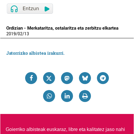
Ordizian - Merkataritza, ostalaritza eta zerbitzu elkartea
2019
/
02
/
13
Jatorrizko albistea irakurri.
Goierriko albisteak euskaraz, libre eta kalitatez jaso nahi