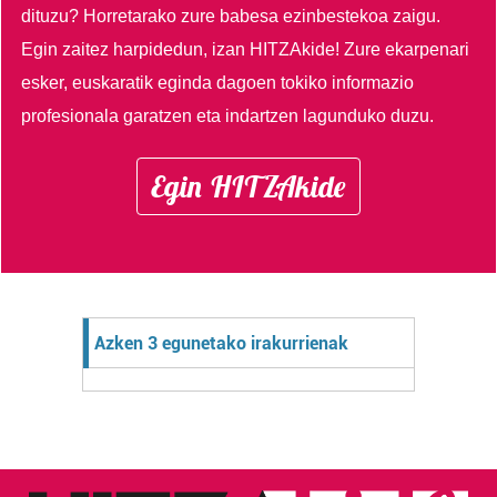
dituzu?
Horretarako zure babesa ezinbestekoa zaigu.
Egin zaitez harpidedun, izan HITZAkide!
Zure ekarpenari
esker, euskaratik eginda dagoen tokiko informazio
profesionala garatzen eta indartzen lagunduko duzu.
Egin HITZAkide
Azken 3 egunetako irakurrienak