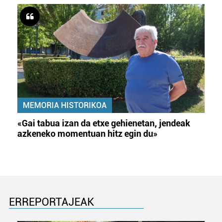
MEMORIA HISTORIKOA
«Gai tabua izan da etxe gehienetan, jendeak
azkeneko momentuan hitz egin du»
ERREPORTAJEAK