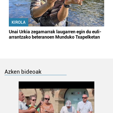
KIROLA
Unai Urkia zegamarrak laugarren egin du euli-
arrantzako beteranoen Munduko Txapelketan
Azken bideoak