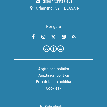
goierri@hitza.eus
Oriamendi, 32 – BEASAIN
Nor gara
Argitalpen politika
Aniztasun politika
Pribatutasun politika
Cookieak
Babesleak: