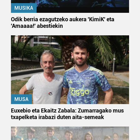
MUSIKA
Odik berria ezagutzeko aukera 'KimiK' eta
'Amaaaa!' abestiekin
MUSA
Euxebio eta Ekaitz Zabala: Zumarragako mus
txapelketa irabazi duten aita-semeak