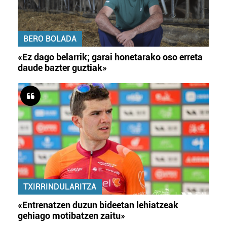
BERO BOLADA
«Ez dago belarrik; garai honetarako oso erreta
daude bazter guztiak»
TXIRRINDULARITZA
«Entrenatzen duzun bideetan lehiatzeak
gehiago motibatzen zaitu»