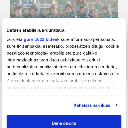
Datuen erabilera arduratsua
Guk eta
gure 1022 kideek
sure informacio pertsonala,
TXIRRINDULARITZA
zure IP zenbakia, esaterako, prozesatzen ditugu, cookie
bezalako teknologiak erabiliz eta zure gailuko
Tourreko goierritarrak
informazioak azitzen dugu publizitate eta eduki
pertsonalizatua, publizitatearen eta edukiaren neurketa,
audientzia-ikerketa eta zerbitzuen garapena eskaintzeko.
Zure datuak nork eta zertarako erabiltzen dituen
hautatzeko aukera duzu. Zure onespena aldatzen edo
deuseztatzen ahal duzu edozein momentutan, Cookie
KIROLA
deklaraziotik edo Privacy triggerean klikatuz.
Xehetasunak ikusi
If you allow, we would also like to:
Collect information about your geographical
Dena onartu