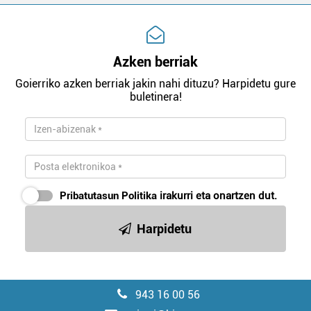
Azken berriak
Goierriko azken berriak jakin nahi dituzu? Harpidetu gure
buletinera!
Pribatutasun Politika
irakurri eta onartzen dut.
Harpidetu
943 16 00 56