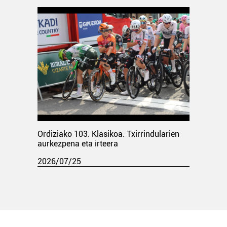
Ordiziako 103. Klasikoa. Txirrindularien
aurkezpena eta irteera
2026/07/25