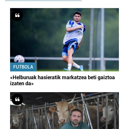
FUTBOLA
«Helburuak hasieratik markatzea beti gaiztoa
izaten da»