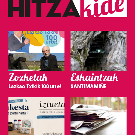
Zozketak
Eskaintzak
Lazkao Txikik 100 urte!
SANTIMAMIÑE