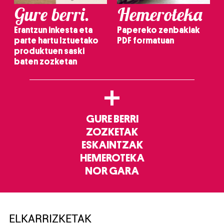
Gure berri.
Hemeroteka
Erantzun inkesta eta
Papereko zenbakiak
parte hartu Iztuetako
PDF formatuan
produktuen saski
baten zozketan
+
GURE BERRI
ZOZKETAK
ESKAINTZAK
HEMEROTEKA
NOR GARA
ELKARRIZKETAK