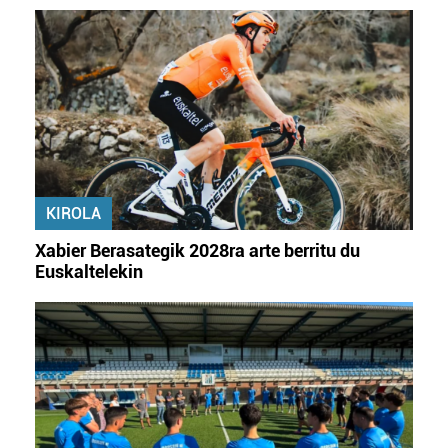
KIROLA
Xabier Berasategik 2028ra arte berritu du
Euskaltelekin