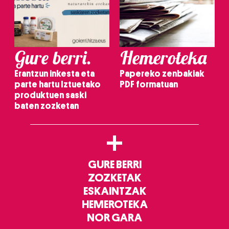
Gure berri.
Hemeroteka
Erantzun inkesta eta
Papereko zenbakiak
parte hartu Iztuetako
PDF formatuan
produktuen saski
baten zozketan
+
GURE BERRI
ZOZKETAK
ESKAINTZAK
HEMEROTEKA
NOR GARA