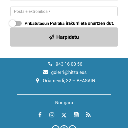
Pribatutasun Politika
irakurri eta onartzen dut.
Harpidetu
943 16 00 56
goierri@hitza.eus
Oriamendi, 32 – BEASAIN
Nor gara