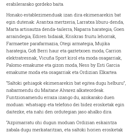
erabilerarako gordeko baita.
Honako establezimenduak izan dira ekimenarekin bat
egin dutenak: Arantxa mertzeria, Larratxa liburu-denda,
Marta artisautza denda-tailerra, Naparra harategia, Goen
arraindegia, Ediren bidaiak, Kriskras fruitu lehorrak,
Farmaetxe parafarmazia, Otegi armategia, Mujika
harategia, Gofi Berri haur eta gaztetxoen moda, Carrion
elektratresnak, Vicuña Sport kirol eta moda osagarriak,
Palomo emakume eta gizon moda, Ness by Esti Garcia
emakume moda eta osagarriak eta Ordizian Elkartea.
“Saltoki gehiagok ekimenarekin bat egitea dugu helburu”,
nabarmendu du Maitane Alvarez alkateordeak.
Funtzionamendu erraza izango du, azokarako duen
moduan: whatsapp eta telefono dei bidez erosketak egin
daitezke, eta nahi den ordutegian jaso ahalko dira.
“Azpimarratu ohi dugun moduan Ordizian eskaintza
zabala dugu merkataritzan, eta saltoki horien erosketak