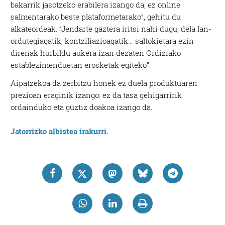
bakarrik jasotzeko erabilera izango da, ez online
salmentarako beste plataformetarako”, gehitu du
alkateordeak. “Jendarte gaztera iritsi nahi dugu, dela lan-
ordutegiagatik, kontziliazioagatik… saltokietara ezin
direnak hurbildu aukera izan dezaten Ordiziako
establezimenduetan erosketak egiteko”.
Aipatzekoa da zerbitzu honek ez duela produktuaren
prezioan eraginik izango: ez da tasa gehigarririk
ordainduko eta guztiz doakoa izango da.
Jatorrizko albistea irakurri.