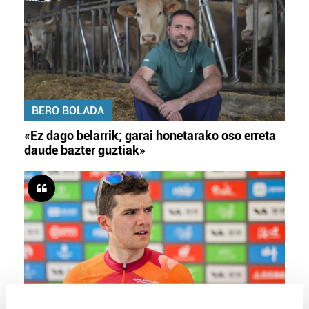
BERO BOLADA
«Ez dago belarrik; garai honetarako oso erreta
daude bazter guztiak»