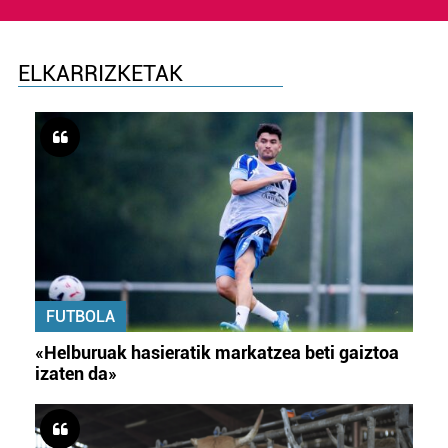
ELKARRIZKETAK
FUTBOLA
«Helburuak hasieratik markatzea beti gaiztoa
izaten da»