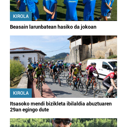
KIROLA
Beasain larunbatean hasiko da jokoan
KIROLA
Itsasoko mendi bizikleta ibilaldia abuztuaren
29an egingo dute