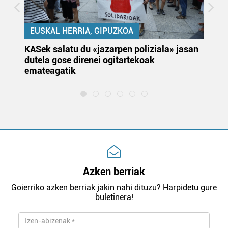
EUSKAL HERRIA, GIPUZKOA
KASek salatu du «jazarpen poliziala» jasan
Pa
dutela gose direnei ogitartekoak
da
emateagatik
«s
Azken berriak
Goierriko azken berriak jakin nahi dituzu? Harpidetu gure
buletinera!