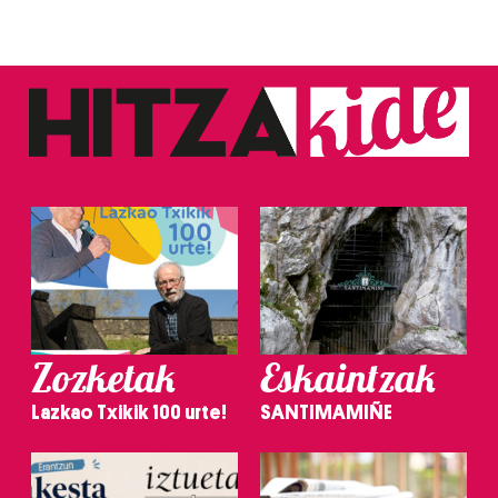
Zozketak
Eskaintzak
Lazkao Txikik 100 urte!
SANTIMAMIÑE