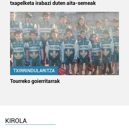
txapelketa irabazi duten aita-semeak
TXIRRINDULARITZA
Tourreko goierritarrak
KIROLA