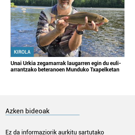
KIROLA
Unai Urkia zegamarrak laugarren egin du euli-
arrantzako beteranoen Munduko Txapelketan
Azken bideoak
Ez da informaziorik aurkitu sartutako