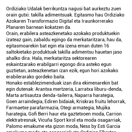
Ordiziako Udalak berrikuntza nagusi bat aurkeztu zuen
orain gutxi: takilla adimentsuak. Egitasmo hau Ordiziako
Azokaren Transformazio Digital eta Iraunkorrerako
Planaren barnean kokatzen da.
Orain, erabilera asteazkenetako azokako produktuekin
izateaz gain, zabaldu egingo da merkataritzara, hau da,
egitasmoarekin bat egin eta izena eman duten 16
saltokietako produktuak takilla adimentsu hauetan jaso
ahalko dira. Hala, merkataritza sektorearen
eskaintzarako erabilgarri egongo dira asteko egun
guztietan, asteazkenetan izan ezik, egun hori azokako
erabilerarako gordeko baita.
Honako establezimenduak izan dira ekimenarekin bat
egin dutenak: Arantxa mertzeria, Larratxa liburu-denda,
Marta artisautza denda-tailerra, Naparra harategia,
Goen arraindegia, Ediren bidaiak, Kriskras fruitu lehorrak,
Farmaetxe parafarmazia, Otegi armategia, Mujika
harategia, Gofi Berri haur eta gaztetxoen moda, Carrion
elektratresnak, Vicuña Sport kirol eta moda osagarriak,
Palomo emakume eta gizon moda, Ness by Esti Garcia