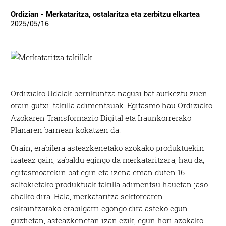
Ordizian - Merkataritza, ostalaritza eta zerbitzu elkartea
2025
/
05
/
16
Ordiziako Udalak berrikuntza nagusi bat aurkeztu zuen
orain gutxi: takilla adimentsuak. Egitasmo hau Ordiziako
Azokaren Transformazio Digital eta Iraunkorrerako
Planaren barnean kokatzen da.
Orain, erabilera asteazkenetako azokako produktuekin
izateaz gain, zabaldu egingo da merkataritzara, hau da,
egitasmoarekin bat egin eta izena eman duten 16
saltokietako produktuak takilla adimentsu hauetan jaso
ahalko dira. Hala, merkataritza sektorearen
eskaintzarako erabilgarri egongo dira asteko egun
guztietan, asteazkenetan izan ezik, egun hori azokako