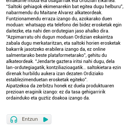
emakume moda eta osagarriak eta Ordizian Elkartea.
“Saltoki gehiagok ekimenarekin bat egitea dugu helburu”,
nabarmendu du Maitane Alvarez alkateordeak.
Funtzionamendu erraza izango du, azokarako duen
moduan: whatsapp eta telefono dei bidez erosketak egin
daitezke, eta nahi den ordutegian jaso ahalko dira.
“Azpimarratu ohi dugun moduan Ordizian eskaintza
zabala dugu merkataritzan, eta saltoki horien erosketak
bakarrik jasotzeko erabilera izango da, ez online
salmentarako beste plataformetarako”, gehitu du
alkateordeak. “Jendarte gaztera iritsi nahi dugu, dela
lan-ordutegiagatik, kontziliazioagatik… saltokietara ezin
direnak hurbildu aukera izan dezaten Ordiziako
establezimenduetan erosketak egiteko”.
Aipatzekoa da zerbitzu honek ez duela produktuaren
prezioan eraginik izango: ez da tasa gehigarririk
ordainduko eta guztiz doakoa izango da.