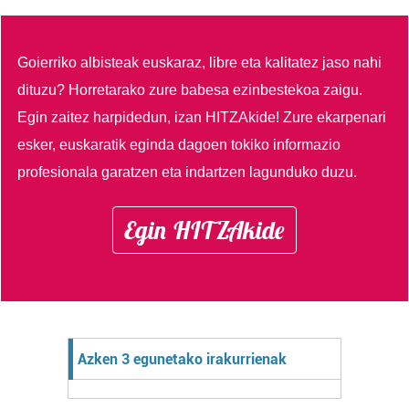
Goierriko albisteak euskaraz, libre eta kalitatez jaso nahi
dituzu?
Horretarako zure babesa ezinbestekoa zaigu.
Egin zaitez harpidedun, izan HITZAkide!
Zure ekarpenari
esker, euskaratik eginda dagoen tokiko informazio
profesionala garatzen eta indartzen lagunduko duzu.
Egin HITZAkide
Azken 3 egunetako irakurrienak