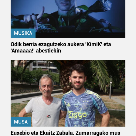
datuen atalean. Edozein unetan alda edo ken dezakezu
zure baimena Cookieen adierazpenean.
Webgune honek cookie propioak eta hirugarrenen cookie-
fitxategiak erabiltzen ditu. Zure esperientzia eta
MUSIKA
zerbitzuak hobetzeko asmoz, cookie teknologiaz
Odik berria ezagutzeko aukera 'KimiK' eta
baliatzen gara. Ohar hau onartuz gero, teknologia hori
'Amaaaa!' abestiekin
erabiltzeko baimen esplizitua ematen diguzu.
Gehiago
irakurri
MUSA
Euxebio eta Ekaitz Zabala: Zumarragako mus