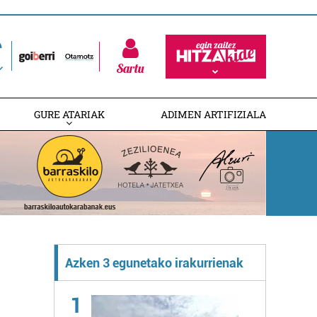
Sartu
GURE ATARIAK
ADIMEN ARTIFIZIALA
Azken 3 egunetako irakurrienak
1