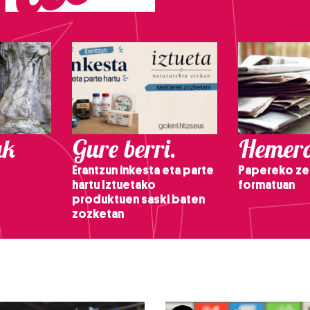
ak
Gure berri.
Hemero
Erantzun inkesta eta parte
Papereko ze
hartu Iztuetako
formatuan
produktuen saski baten
zozketan