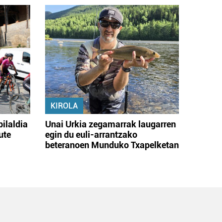
KIROLA
bilaldia
Unai Urkia zegamarrak laugarren
ute
egin du euli-arrantzako
beteranoen Munduko Txapelketan