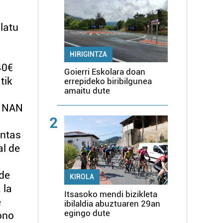
latu
HIRIGINTZA
40€
Goierri Eskolara doan
tik
errepideko biribilgunea
amaitu dute
k NAN
2
entas
al de
 de
KIROLA
 la
Itsasoko mendi bizikleta
e
ibilaldia abuztuaren 29an
egingo dute
ono