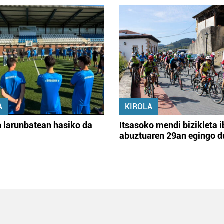
A
KIROLA
 larunbatean hasiko da
Itsasoko mendi bizikleta i
abuztuaren 29an egingo d