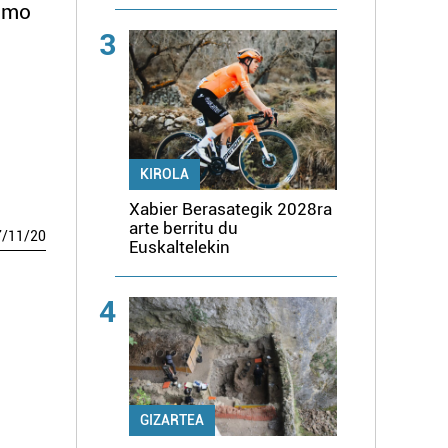
ximo
3
KIROLA
Xabier Berasategik 2028ra
arte berritu du
7
/
11
/
20
Euskaltelekin
4
GIZARTEA