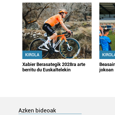
KIROLA
KIROL
Xabier Berasategik 2028ra arte
Beasain
berritu du Euskaltelekin
jokoan
Azken bideoak