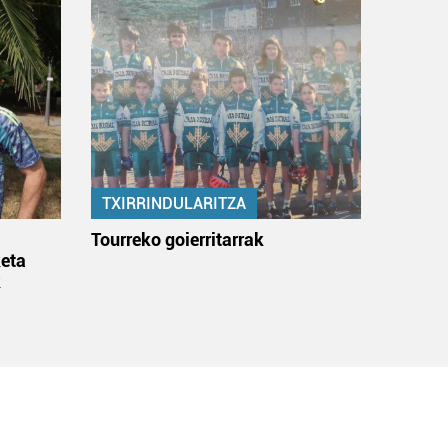
TXIRRINDULARITZA
:
Tourreko goierritarrak
eta
k