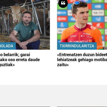
BOLADA
TXIRRINDULARITZA
o belarrik; garai
«Entrenatzen duzun bidee
ako oso erreta daude
lehiatzeak gehiago motib
guztiak»
zaitu»