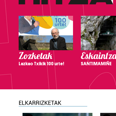
Zozketak
Eskaintz
Lazkao Txikik 100 urte!
SANTIMAMIÑE
ELKARRIZKETAK