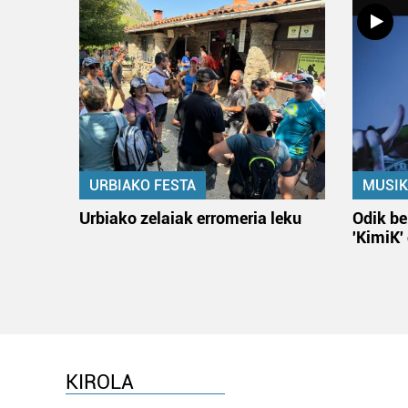
URBIAKO FESTA
MUSIK
Urbiako zelaiak erromeria leku
Odik be
'KimiK'
KIROLA