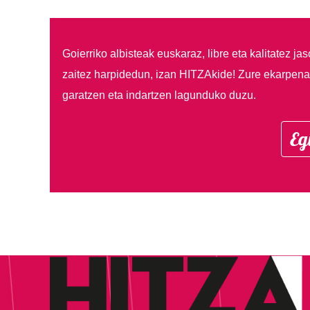
Goierriko albisteak euskaraz, libre eta kalitatez ja
zaitez harpidedun, izan HITZAkide!
Zure ekarpenar
garatzen eta indartzen lagunduko duzu.
Eg