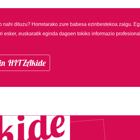
so nahi dituzu?
Horretarako zure babesa ezinbestekoa zaigu. Eg
i esker, euskaratik eginda dagoen tokiko informazio profesiona
in HITZAkide