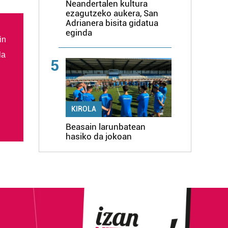
Neandertalen kultura
ezagutzeko aukera, San
Adrianera bisita gidatua
eginda
in
la
5
KIROLA
Beasain larunbatean
hasiko da jokoan