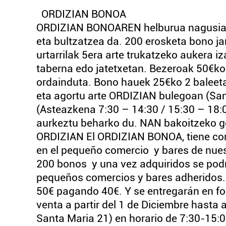
ORDIZIAN BONOA
ORDIZIAN BONOAREN helburua nagusia, h
eta bultzatzea da. 200 erosketa bono jar
urtarrilak 5era arte trukatzeko aukera i
taberna edo jatetxetan. Bezeroak 50€ko
ordainduta. Bono hauek 25€ko 2 baleet
eta agortu arte ORDIZIAN bulegoan (Sant
(Asteazkena 7:30 – 14:30 / 15:30 – 18:
aurkeztu beharko du. NAN bakoitzeko g
ORDIZIAN El ORDIZIAN BONOA, tiene como
en el pequeño comercio y bares de nuest
200 bonos y una vez adquiridos se podrá
pequeños comercios y bares adheridos. 
50€ pagando 40€. Y se entregarán en fo
venta a partir del 1 de Diciembre hasta 
Santa Maria 21) en horario de 7:30-15:0