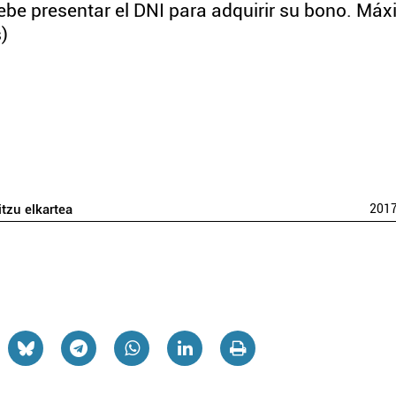
debe presentar el DNI para adquirir su bono. Má
)
itzu elkartea
201