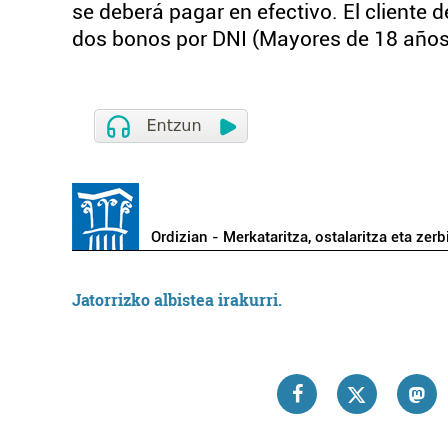
se deberá pagar en efectivo. El cliente 
dos bonos por DNI (Mayores de 18 años
Ordizian - Merkataritza, ostalaritza eta zerb
Jatorrizko albistea irakurri.