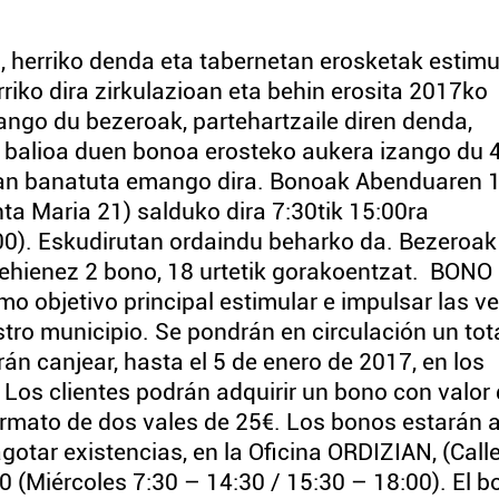
erriko denda eta tabernetan erosketak estimu
riko dira zirkulazioan eta behin erosita 2017ko
zango du bezeroak, partehartzaile diren denda,
 balioa duen bonoa erosteko aukera izango du 
an banatuta emango dira. Bonoak Abenduaren 1
a Maria 21) salduko dira 7:30tik 15:00ra
00). Eskudirutan ordaindu beharko da. Bezeroa
ehienez 2 bono, 18 urtetik gorakoentzat. BONO
 objetivo principal estimular e impulsar las v
ro municipio. Se pondrán en circulación un tot
n canjear, hasta el 5 de enero de 2017, en los
Los clientes podrán adquirir un bono con valor
rmato de dos vales de 25€. Los bonos estarán a
agotar existencias, en la Oficina ORDIZIAN, (Call
0 (Miércoles 7:30 – 14:30 / 15:30 – 18:00). El b