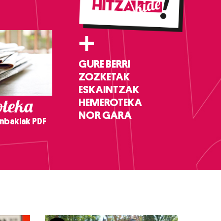
+
GURE BERRI
ZOZKETAK
ESKAINTZAK
teka
HEMEROTEKA
NOR GARA
nbakiak PDF