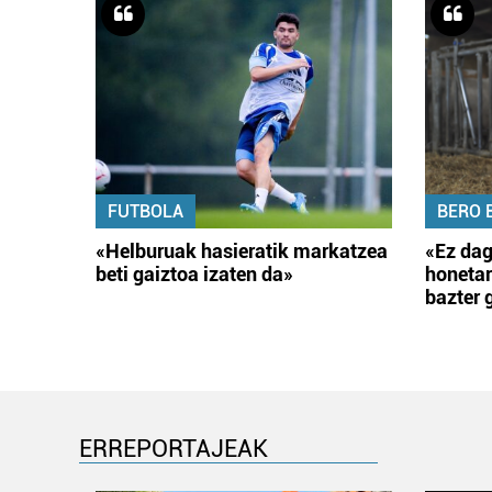
FUTBOLA
BERO 
«Helburuak hasieratik markatzea
«Ez dag
beti gaiztoa izaten da»
honetar
bazter 
ERREPORTAJEAK