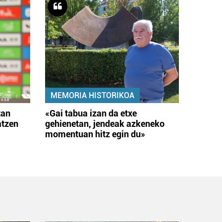
MEMORIA HISTORIKOA
tan
«Gai tabua izan da etxe
atzen
gehienetan, jendeak azkeneko
momentuan hitz egin du»