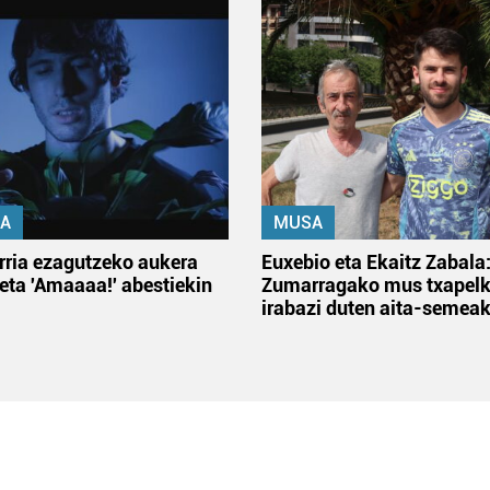
A
MUSA
rria ezagutzeko aukera
Euxebio eta Ekaitz Zabala
 eta 'Amaaaa!' abestiekin
Zumarragako mus txapelk
irabazi duten aita-semea