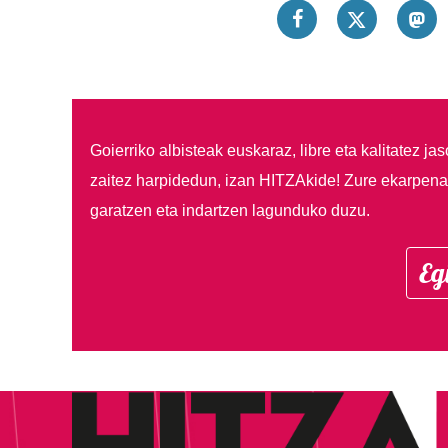
Goierriko albisteak euskaraz, libre eta kalitatez ja
zaitez harpidedun, izan HITZAkide!
Zure ekarpenar
garatzen eta indartzen lagunduko duzu.
Eg