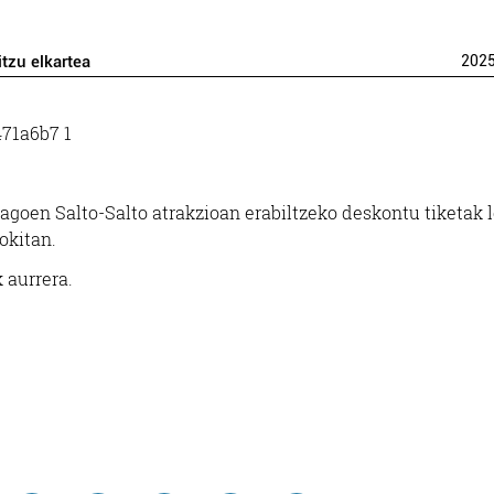
itzu elkartea
202
dagoen Salto-Salto atrakzioan erabiltzeko deskontu tiketak l
okitan.
k aurrera.