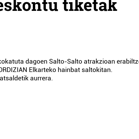
eskontu tiketak
 kokatuta dagoen Salto-Salto atrakzioan erabilt
 ORDIZIAN Elkarteko hainbat saltokitan.
ratsaldetik aurrera.