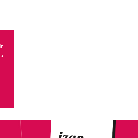
in
la