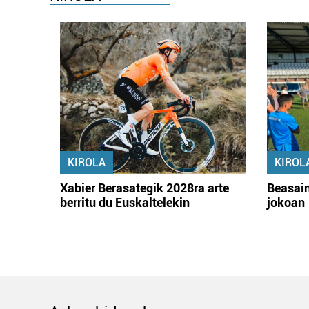
KIROLA
KIROL
Xabier Berasategik 2028ra arte
Beasain
berritu du Euskaltelekin
jokoan