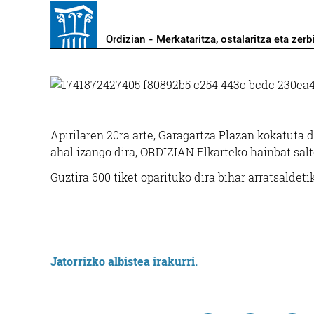
Ordizian - Merkataritza, ostalaritza eta zerb
Apirilaren 20ra arte, Garagartza Plazan kokatuta 
ahal izango dira, ORDIZIAN Elkarteko hainbat salt
Guztira 600 tiket oparituko dira bihar arratsaldeti
Jatorrizko albistea irakurri.