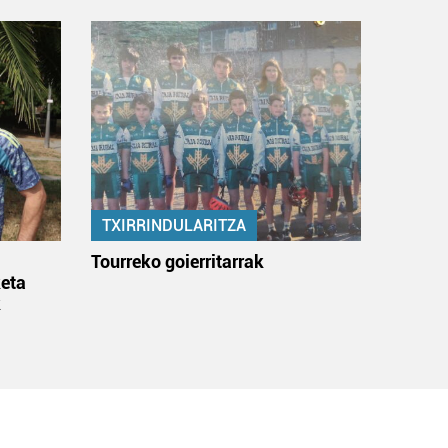
TXIRRINDULARITZA
:
Tourreko goierritarrak
eta
k