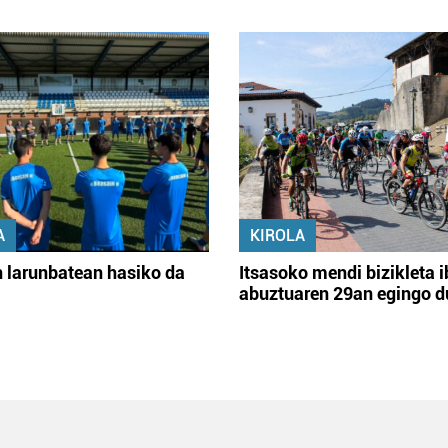
A
KIROLA
 larunbatean hasiko da
Itsasoko mendi bizikleta i
abuztuaren 29an egingo d