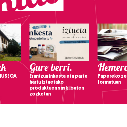
ak
Gure berri.
Hemero
 MUSEOA
Erantzun inkesta eta parte
Papereko ze
hartu Iztuetako
formatuan
produktuen saski baten
zozketan