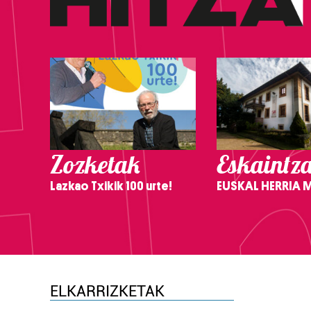
Zozketak
Eskaintz
Lazkao Txikik 100 urte!
EUSKAL HERRIA
ELKARRIZKETAK