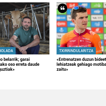
BOLADA
TXIRRINDULARITZA
o belarrik; garai
«Entrenatzen duzun bidee
ako oso erreta daude
lehiatzeak gehiago motib
guztiak»
zaitu»