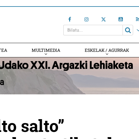
TEA
MULTIMEDIA
ESKELAK / AGURRAK
to salto”