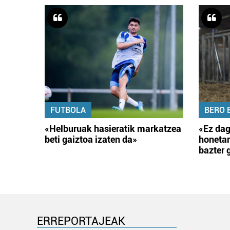
FUTBOLA
BERO 
«Helburuak hasieratik markatzea
«Ez dag
beti gaiztoa izaten da»
honetar
bazter 
ERREPORTAJEAK