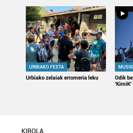
URBIAKO FESTA
MUSIK
Urbiako zelaiak erromeria leku
Odik be
'KimiK'
KIROLA