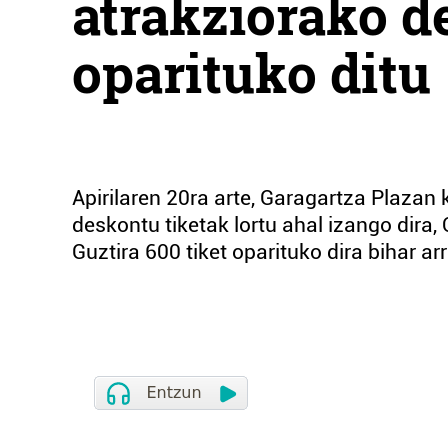
atrakziorako d
oparituko ditu
Apirilaren 20ra arte, Garagartza Plazan
deskontu tiketak lortu ahal izango dira,
Guztira 600 tiket oparituko dira bihar ar