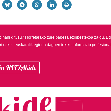
so nahi dituzu?
Horretarako zure babesa ezinbestekoa zaigu. Eg
i esker, euskaratik eginda dagoen tokiko informazio profesiona
in HITZAkide