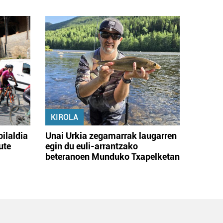
KIROLA
bilaldia
Unai Urkia zegamarrak laugarren
ute
egin du euli-arrantzako
beteranoen Munduko Txapelketan