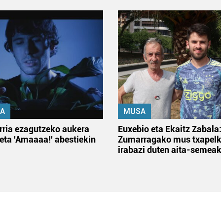
A
MUSA
rria ezagutzeko aukera
Euxebio eta Ekaitz Zabala
 eta 'Amaaaa!' abestiekin
Zumarragako mus txapelk
irabazi duten aita-semea