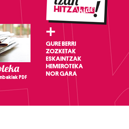
+
GURE BERRI
ZOZKETAK
ESKAINTZAK
teka
HEMEROTEKA
NOR GARA
nbakiak PDF