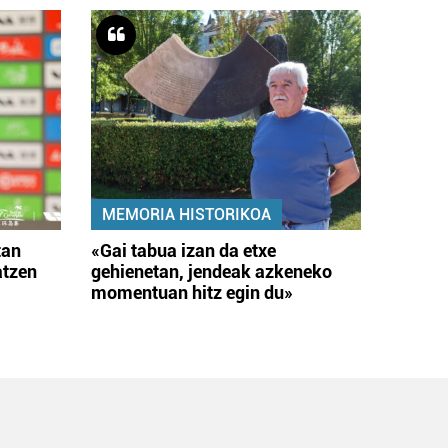
MEMORIA HISTORIKOA
tan
«Gai tabua izan da etxe
atzen
gehienetan, jendeak azkeneko
momentuan hitz egin du»