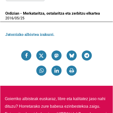
Ordizian - Merkataritza, ostalaritza eta zerbitzu elkartea
2016
/
05
/
25
Jatorrizko albistea irakurri.
Goierriko albisteak euskaraz, libre eta kalitatez jaso nahi
dituzu?
Horretarako zure babesa ezinbestekoa zaigu.