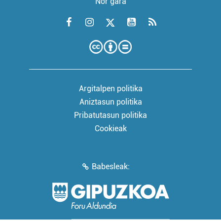
Nor gara
Argitalpen politika
Aniztasun politika
Pribatutasun politika
Cookieak
Babesleak: