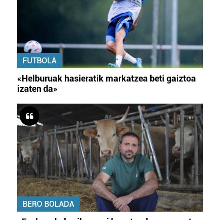
FUTBOLA
«Helburuak hasieratik markatzea beti gaiztoa
izaten da»
BERO BOLADA