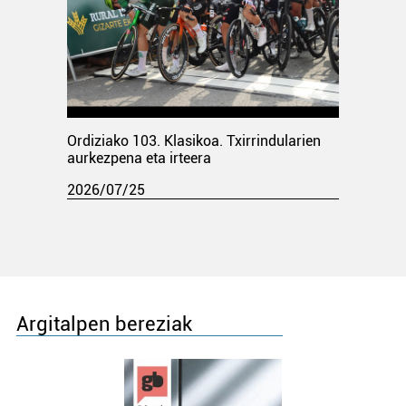
Ordiziako 103. Klasikoa. Txirrindularien
aurkezpena eta irteera
2026/07/25
Argitalpen bereziak