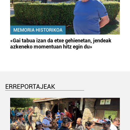
MEMORIA HISTORIKOA
«Gai tabua izan da etxe gehienetan, jendeak
azkeneko momentuan hitz egin du»
ERREPORTAJEAK