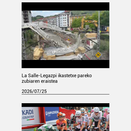
La Salle-Legazpi ikastetxe pareko
zubiaren eraistea
2026/07/25