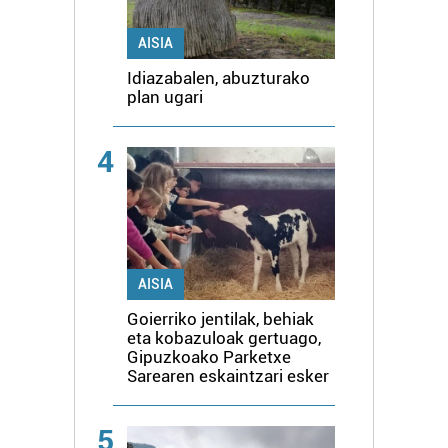
AISIA
Idiazabalen, abuzturako
plan ugari
4
AISIA
Goierriko jentilak, behiak
eta kobazuloak gertuago,
Gipuzkoako Parketxe
Sarearen eskaintzari esker
5