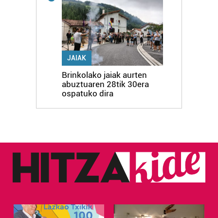
JAIAK
Brinkolako jaiak aurten
abuztuaren 28tik 30era
ospatuko dira