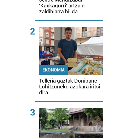
'Kaxkagorri' artzain
zaldibiarra hil da
2
EKONOMIA
Telleria gaztak Donibane
Lohitzuneko azokara iritsi
dira
3