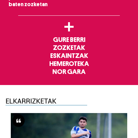
baten zozketan
+
GURE BERRI
ZOZKETAK
ESKAINTZAK
HEMEROTEKA
NOR GARA
ELKARRIZKETAK