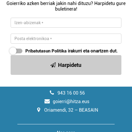
Goierriko azken berriak jakin nahi dituzu? Harpidetu gure
buletinera!
Pribatutasun Politika
irakurri eta onartzen dut.
Harpidetu
943 16 00 56
goierri@hitza.eus
Oriamendi, 32 – BEASAIN