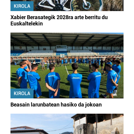
KIROLA
Xabier Berasategik 2028ra arte berritu du
Euskaltelekin
KIROLA
Beasain larunbatean hasiko da jokoan