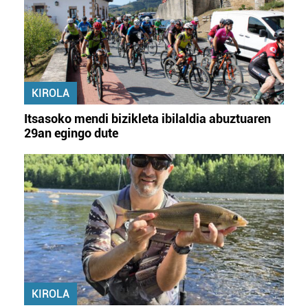
KIROLA
Itsasoko mendi bizikleta ibilaldia abuztuaren
29an egingo dute
KIROLA