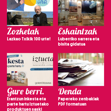
Zozketak
Eskaintzak
Lazkao Txikik 100 urte!
Luberriko sarrera eta
bisita gidatua
Gure berri.
Denda
Erantzun inkesta eta
Papereko zenbakiak
parte hartu Iztuetako
PDF formatuan
produktuen saski