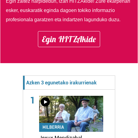
Egin zaitez harpidedun, izan HITZAkide!
Zure ekarpenari
esker, euskaratik eginda dagoen tokiko informazio
profesionala garatzen eta indartzen lagunduko duzu.
Egin HITZAkide
Azken 3 egunetako irakurrienak
1
HILBERRIA
Jexux Mendizabal