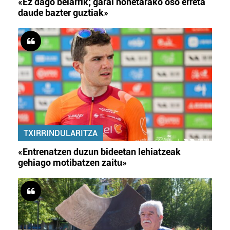
«Ez dago belarrik; garai honetarako oso erreta
daude bazter guztiak»
TXIRRINDULARITZA
«Entrenatzen duzun bideetan lehiatzeak
gehiago motibatzen zaitu»