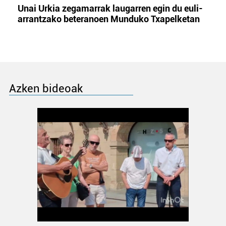
Unai Urkia zegamarrak laugarren egin du euli-
arrantzako beteranoen Munduko Txapelketan
Azken bideoak