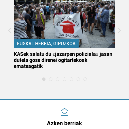
EUSKAL HERRIA, GIPUZKOA
KASek salatu du «jazarpen poliziala» jasan
Pa
dutela gose direnei ogitartekoak
da
emateagatik
«s
Azken berriak