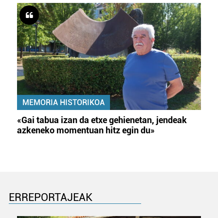
MEMORIA HISTORIKOA
«Gai tabua izan da etxe gehienetan, jendeak
azkeneko momentuan hitz egin du»
ERREPORTAJEAK