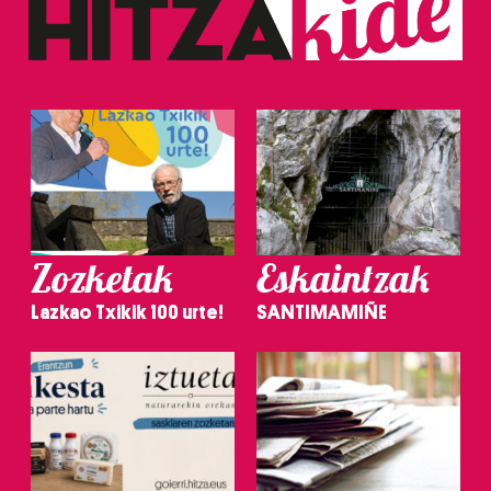
Zozketak
Eskaintzak
Lazkao Txikik 100 urte!
SANTIMAMIÑE