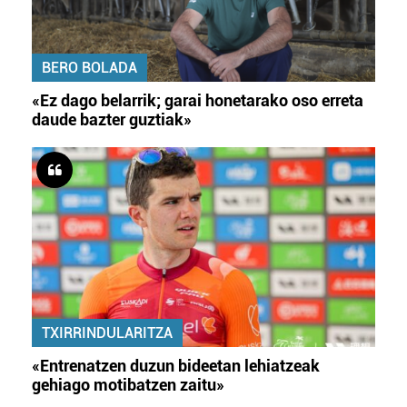
BERO BOLADA
«Ez dago belarrik; garai honetarako oso erreta
daude bazter guztiak»
TXIRRINDULARITZA
«Entrenatzen duzun bideetan lehiatzeak
gehiago motibatzen zaitu»