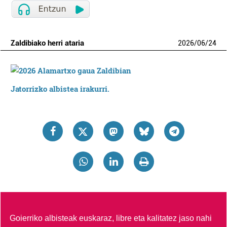
Zaldibiako herri ataria
2026
/
06
/
24
Jatorrizko albistea irakurri.
Goierriko albisteak euskaraz, libre eta kalitatez jaso nahi