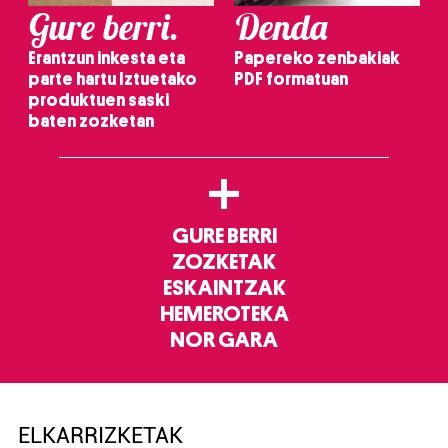
Gure berri.
Denda
Erantzun inkesta eta
Papereko zenbakiak
parte hartu Iztuetako
PDF formatuan
produktuen saski
baten zozketan
+
GURE BERRI
ZOZKETAK
ESKAINTZAK
HEMEROTEKA
NOR GARA
ELKARRIZKETAK