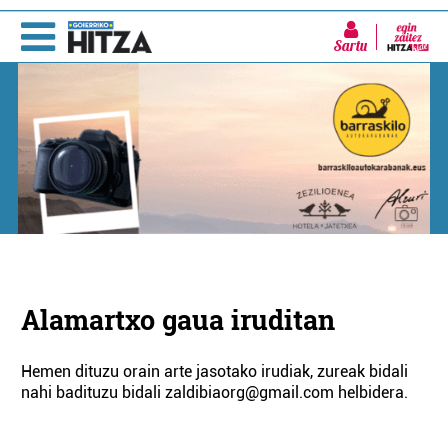
Sartu
Alamartxo gaua iruditan
Hemen dituzu orain arte jasotako irudiak, zureak bidali
nahi badituzu bidali zaldibiaorg@gmail.com helbidera.