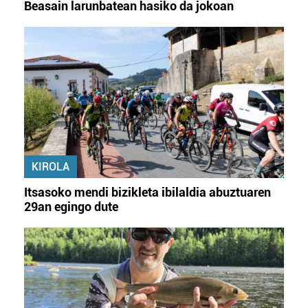
Beasain larunbatean hasiko da jokoan
KIROLA
Itsasoko mendi bizikleta ibilaldia abuztuaren
29an egingo dute