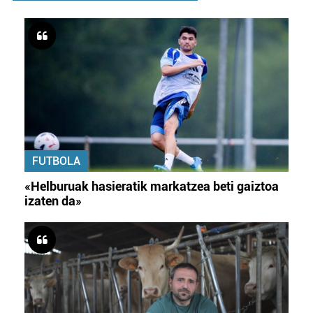
FUTBOLA
«Helburuak hasieratik markatzea beti gaiztoa
izaten da»