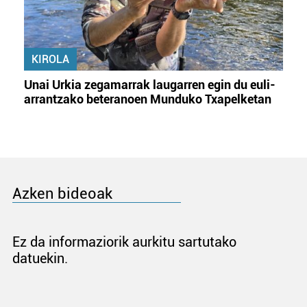
KIROLA
Unai Urkia zegamarrak laugarren egin du euli-
arrantzako beteranoen Munduko Txapelketan
Azken bideoak
Ez da informaziorik aurkitu sartutako
datuekin.