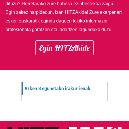
dituzu?
Horretarako zure babesa ezinbestekoa zaigu.
Egin zaitez harpidedun, izan HITZAkide!
Zure ekarpenari
esker, euskaratik eginda dagoen tokiko informazio
profesionala garatzen eta indartzen lagunduko duzu.
Egin HITZAkide
Azken 3 egunetako irakurrienak