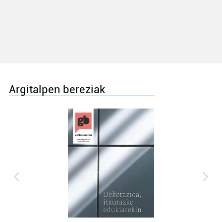
Argitalpen bereziak