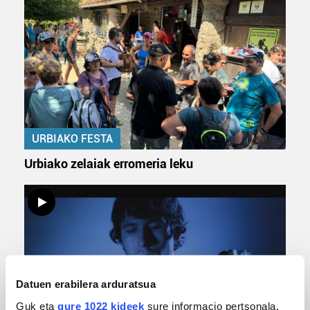
URBIAKO FESTA
Urbiako zelaiak erromeria leku
Datuen erabilera arduratsua
Guk eta
gure 1022 kideek
sure informacio pertsonala,