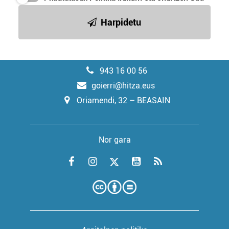
Harpidetu
943 16 00 56
goierri@hitza.eus
Oriamendi, 32 – BEASAIN
Nor gara