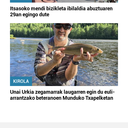
Itsasoko mendi bizikleta ibilaldia abuztuaren
29an egingo dute
KIROLA
Unai Urkia zegamarrak laugarren egin du euli-
arrantzako beteranoen Munduko Txapelketan