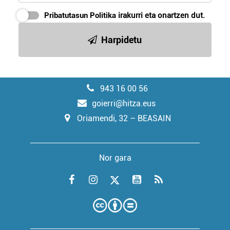
Pribatutasun Politika
irakurri eta onartzen dut.
Harpidetu
943 16 00 56
goierri@hitza.eus
Oriamendi, 32 – BEASAIN
Nor gara