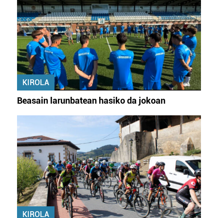
KIROLA
Beasain larunbatean hasiko da jokoan
KIROLA