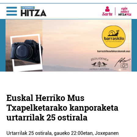
Sartu
Euskal Herriko Mus
Txapelketarako kanporaketa
urtarrilak 25 ostirala
Urtarrilak 25 ostirala, gaueko 22:00etan, Joxepanen