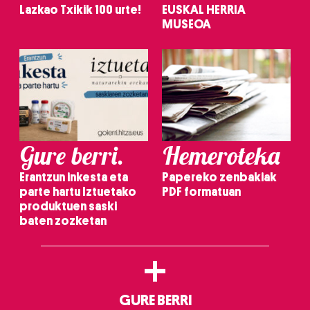
Lazkao Txikik 100 urte!
EUSKAL HERRIA
MUSEOA
Gure berri.
Hemeroteka
Erantzun inkesta eta
Papereko zenbakiak
parte hartu Iztuetako
PDF formatuan
produktuen saski
baten zozketan
+
GURE BERRI