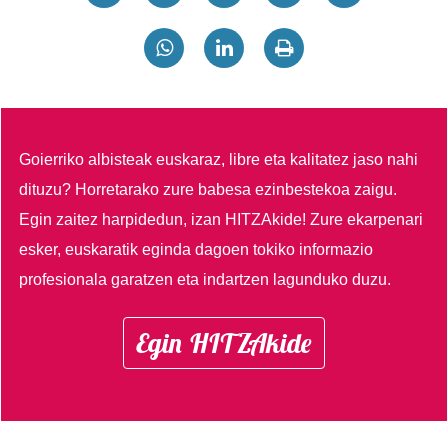
Goierriko albisteak euskaraz, libre eta kalitatez jaso nahi
dituzu?
Horretarako zure babesa ezinbestekoa zaigu.
Egin zaitez harpidedun, izan HITZAkide!
Zure ekarpenari
esker, euskaratik eginda dagoen tokiko informazio
profesionala garatzen eta indartzen lagunduko duzu.
Egin HITZAkide