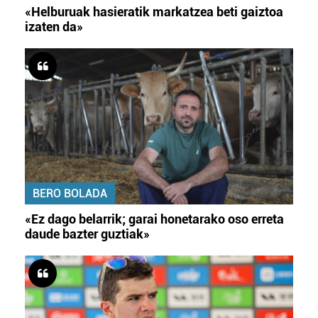
«Helburuak hasieratik markatzea beti gaiztoa
izaten da»
BERO BOLADA
«Ez dago belarrik; garai honetarako oso erreta
daude bazter guztiak»