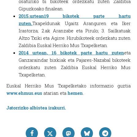
osaturiko bi bikoteek ordezkatu zuten Zaldibia
Gipuzkoako finalean.
2015.urtean19 bikotek parte hartu
zuten.
Txapeldunak Ugaitz Aranguren eta Iker
Irastorza; 2.ak Aranzabe eta Pirulo; 3. Sailkatuak
Altzo Txiki eta Agirre. Hirubikoteek ordezkatu zuten
Zaldibia Euskal Herriko Mus Txapelketan.
2014 urtean, 16 bikotek parte hartu zuten
eta
Ganzaraindar bixkiak eta Pajares-Nazabal bikoteek
ordezkatu zuten Zaldibia Euskal Herriko Mus
Txapelketan.
Euskal Herriko Mus Txapelketako informazio guztia
www.ehmus.eus
atarian eta
hemen
.
Jatorrizko albistea irakurri.