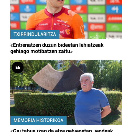
TXIRRINDULARITZA
«Entrenatzen duzun bideetan lehiatzeak
gehiago motibatzen zaitu»
MEMORIA HISTORIKOA
«Gai tabua izan da etxe gehienetan, jendeak