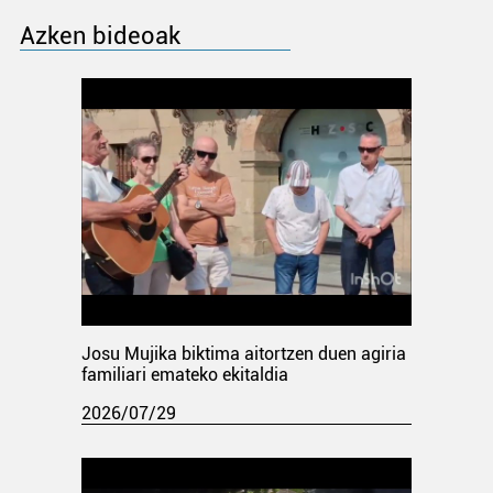
Azken bideoak
Josu Mujika biktima aitortzen duen agiria
familiari emateko ekitaldia
2026/07/29