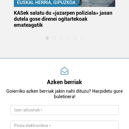
EUSKAL HERRIA, GIPUZKOA
KASek salatu du «jazarpen poliziala» jasan
Pa
dutela gose direnei ogitartekoak
da
emateagatik
«s
Azken berriak
Goierriko azken berriak jakin nahi dituzu? Harpidetu gure
buletinera!