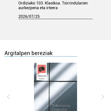
Ordiziako 103. Klasikoa. Txirrindularien
aurkezpena eta irteera
2026/07/25
Argitalpen bereziak