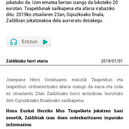
jokatuko da. Izen ematea bertan izango da bikoteko 20
eurotan. Txapeldunak sailkapena eta afaria irabaziko
ditu. 2019ko otsailaren 23an, Gipuzkoako finala,
Zaldibian jokatzeakoa dela aurreratu dezakegu.
Zaldibiako herri ataria
2019
/
01
/
01
Joxepane Herri Ostatuaren eskutik Txapeldun eta
txapeldun ordearentzako afaria izango da saria eta nola
ez otsailaren 23an Zaldibiako herri antzokian burutuko
den Gipuzkoako finalerako sailkapena.
Hona Euskal Herriko Mus Txapelketa jokatzen hasi
zenetik, Zaldibiak izan duen ordezkaritzaren inguruko
informazioa: