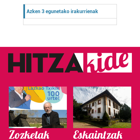
Azken 3 egunetako irakurrienak
Zozketak
Eskaintzak