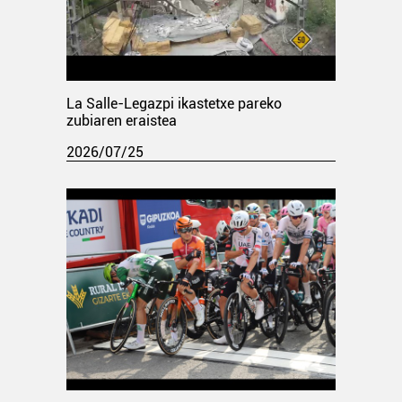
La Salle-Legazpi ikastetxe pareko
zubiaren eraistea
2026/07/25