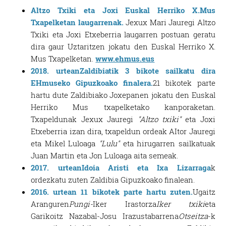
Altzo Txiki eta Joxi Euskal Herriko X.Mus
Txapelketan laugarrenak.
Jexux Mari Jauregi Altzo
Txiki eta Joxi Etxeberria laugarren postuan geratu
dira gaur Uztaritzen jokatu den Euskal Herriko X.
Mus Txapelketan.
www.ehmus.eus
2018. urteanZaldibiatik 3 bikote sailkatu dira
EHmuseko Gipuzkoako finalera.
21 bikotek parte
hartu dute Zaldibiako Joxepanen jokatu den Euskal
Herriko Mus txapelketako kanporaketan.
Txapeldunak Jexux Jauregi
"Altzo txiki"
eta Joxi
Etxeberria izan dira, txapeldun ordeak AItor Jauregi
eta Mikel Luloaga
"Lulu"
eta hirugarren sailkatuak
Juan Martin eta Jon Luloaga aita semeak.
2017. urteanIdoia Aristi eta Ixa Lizarraga
k
ordezkatu zuten Zaldibia Gipuzkoako finalean.
2016. urtean 11 bikotek parte hartu zuten.
Ugaitz
Aranguren
Pungi-
Iker Irastorza
Iker txiki
eta
Garikoitz Nazabal-Josu Irazustabarrena
Otseitza
-k