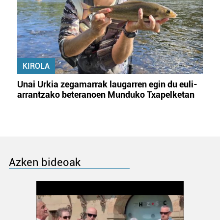
KIROLA
Unai Urkia zegamarrak laugarren egin du euli-
arrantzako beteranoen Munduko Txapelketan
Azken bideoak