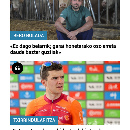
BERO BOLADA
«Ez dago belarrik; garai honetarako oso erreta
daude bazter guztiak»
TXIRRINDULARITZA