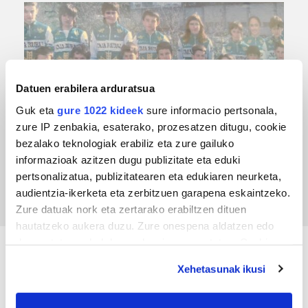
Datuen erabilera arduratsua
Guk eta
gure 1022 kideek
sure informacio pertsonala,
zure IP zenbakia, esaterako, prozesatzen ditugu, cookie
TXIRRINDULARITZA
bezalako teknologiak erabiliz eta zure gailuko
informazioak azitzen dugu publizitate eta eduki
Tourreko goierritarrak
pertsonalizatua, publizitatearen eta edukiaren neurketa,
audientzia-ikerketa eta zerbitzuen garapena eskaintzeko.
Zure datuak nork eta zertarako erabiltzen dituen
hautatzeko aukera duzu. Zure onespena aldatzen edo
deuseztatzen ahal duzu edozein momentutan, Cookie
deklaraziotik edo Privacy triggerean klikatuz.
KIROLA
Xehetasunak ikusi
If you allow, we would also like to: