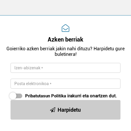
Azken berriak
Goierriko azken berriak jakin nahi dituzu? Harpidetu gure
buletinera!
Pribatutasun Politika
irakurri eta onartzen dut.
Harpidetu