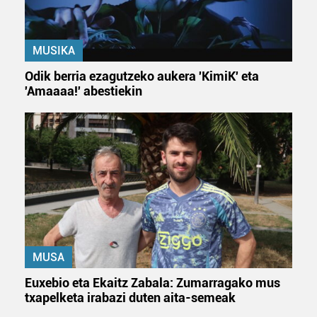
MUSIKA
Odik berria ezagutzeko aukera 'KimiK' eta
'Amaaaa!' abestiekin
MUSA
Euxebio eta Ekaitz Zabala: Zumarragako mus
txapelketa irabazi duten aita-semeak