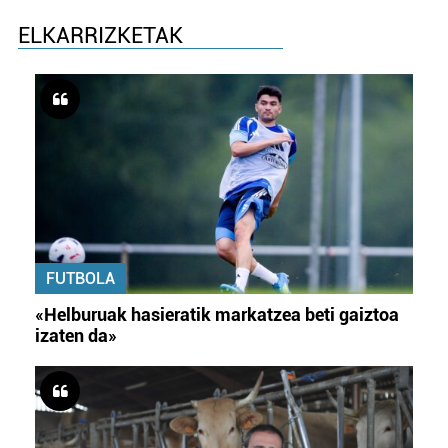
ELKARRIZKETAK
FUTBOLA
«Helburuak hasieratik markatzea beti gaiztoa
izaten da»