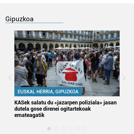
Gipuzkoa
EUSKAL HERRIA, GIPUZKOA
KASek salatu du «jazarpen poliziala» jasan
Pa
dutela gose direnei ogitartekoak
da
emateagatik
«s