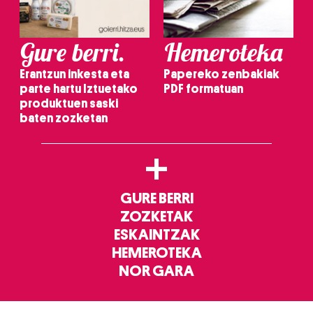
Gure berri.
Hemeroteka
Erantzun inkesta eta
Papereko zenbakiak
parte hartu Iztuetako
PDF formatuan
produktuen saski
baten zozketan
+
GURE BERRI
ZOZKETAK
ESKAINTZAK
HEMEROTEKA
NOR GARA