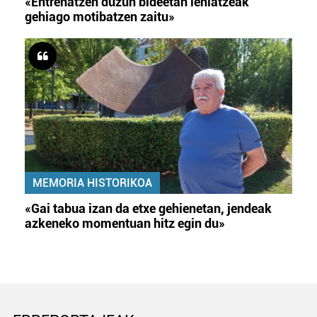
«Entrenatzen duzun bideetan lehiatzeak
gehiago motibatzen zaitu»
MEMORIA HISTORIKOA
«Gai tabua izan da etxe gehienetan, jendeak
azkeneko momentuan hitz egin du»