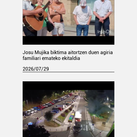
Josu Mujika biktima aitortzen duen agiria
familiari emateko ekitaldia
2026/07/29