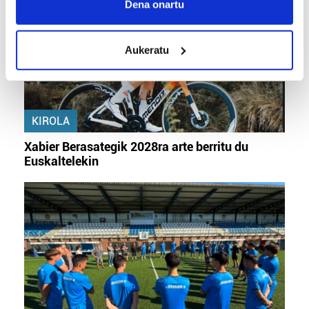
Collect information about your geographical
Dena onartu
location which can be accurate to within several
meters
Aukeratu
Identify your device by actively scanning it for
specific characteristics (fingerprinting)
Find out more about how your personal data is processed
and set your preferences in the
details section
.
KIROLA
Guk eta gure bazkideek zure datu pertsonalak
Xabier Berasategik 2028ra arte berritu du
prozesatzen ditugu, zure IP zenbakia, besteak beste,
Euskaltelekin
teknologia erabiliz, cookieak adibidez, iragarki eta eduki
pertsonalizatuak eskaintzeko, iragarkiak eta edukia
neurtzeko, jendeari buruzko informazioa biltzeko eta
produktuak garatzeko. Zure datuak nork eta zertarako
erabiltzen dituen hauta dezakezu.
Bazkide batzuek ez dizute baimenik eskatzen, eta beren
interes komertzial legitimoetan babesten dira. Ikusi gure
bazkideen zerrenda, beren ustez zein helburutarako