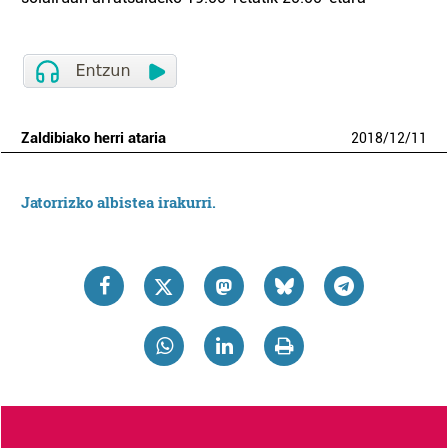
Zaldibiako herri ataria
2018
/
12
/
11
Jatorrizko albistea irakurri.