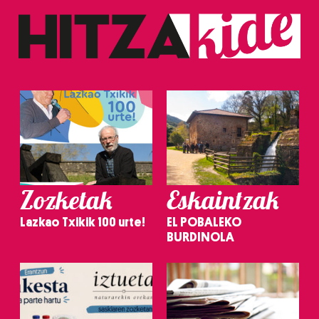
Zozketak
Eskaintzak
Lazkao Txikik 100 urte!
EL POBALEKO
BURDINOLA