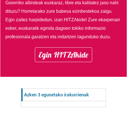
Goierriko albisteak euskaraz, libre eta kalitatez jaso nahi
dituzu?
Horretarako zure babesa ezinbestekoa zaigu.
Egin zaitez harpidedun, izan HITZAkide!
Zure ekarpenari
esker, euskaratik eginda dagoen tokiko informazio
profesionala garatzen eta indartzen lagunduko duzu.
Egin HITZAkide
Azken 3 egunetako irakurrienak