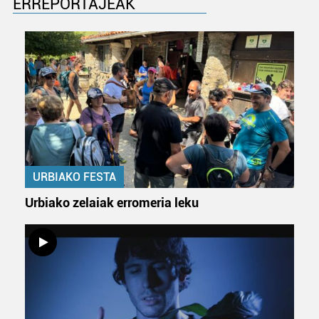
ERREPORTAJEAK
URBIAKO FESTA
Urbiako zelaiak erromeria leku