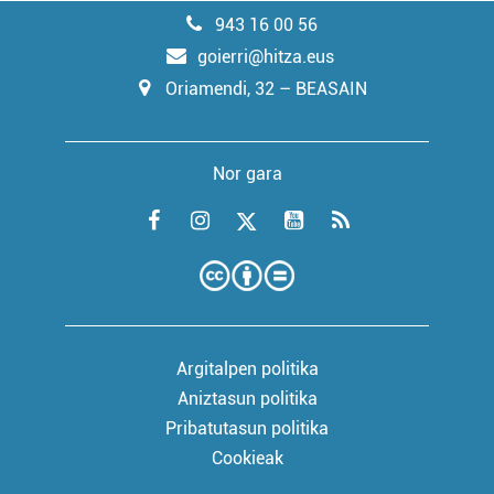
943 16 00 56
goierri@hitza.eus
Oriamendi, 32 – BEASAIN
Nor gara
Argitalpen politika
Aniztasun politika
Pribatutasun politika
Cookieak