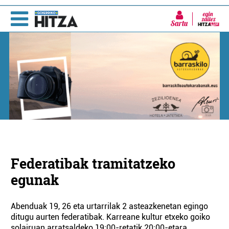
Sartu
Federatibak tramitatzeko
egunak
Abenduak 19, 26 eta urtarrilak 2 asteazkenetan egingo
ditugu aurten federatibak. Karreane kultur etxeko goiko
solairuan arratsaldeko 19:00-retatik 20:00-etara