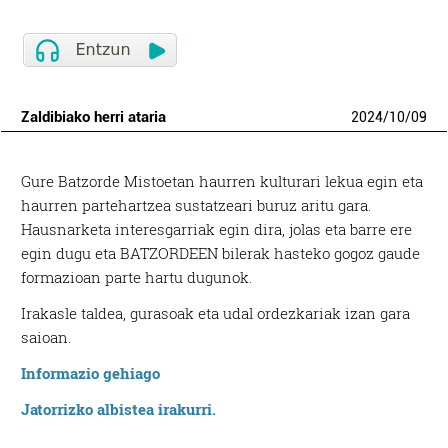
Zaldibiako herri ataria
2024
/
10
/
09
Gure Batzorde Mistoetan haurren kulturari lekua egin eta
haurren partehartzea sustatzeari buruz aritu gara.
Hausnarketa interesgarriak egin dira, jolas eta barre ere
egin dugu eta BATZORDEEN bilerak hasteko gogoz gaude
formazioan parte hartu dugunok.
Irakasle taldea, gurasoak eta udal ordezkariak izan gara
saioan.
Informazio gehiago
Jatorrizko albistea irakurri.