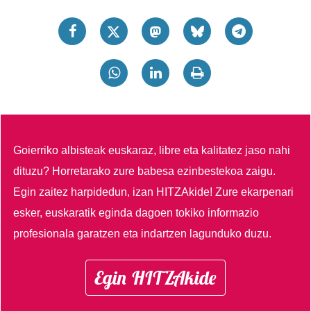
Goierriko albisteak euskaraz, libre eta kalitatez jaso nahi
dituzu?
Horretarako zure babesa ezinbestekoa zaigu.
Egin zaitez harpidedun, izan HITZAkide!
Zure ekarpenari
esker, euskaratik eginda dagoen tokiko informazio
profesionala garatzen eta indartzen lagunduko duzu.
Egin HITZAkide