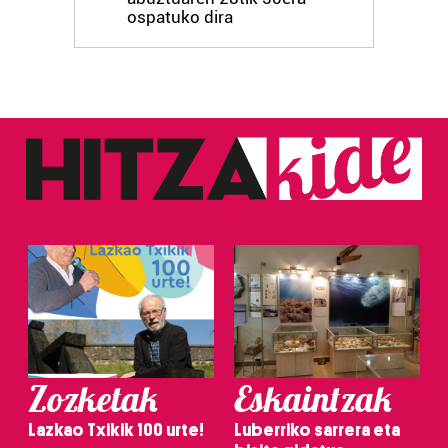
ospatuko dira
Zozketak
Eskaintzak
Lazkao Txikik 100 urte!
Luberriko sarrera eta