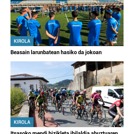
KIROLA
Beasain larunbatean hasiko da jokoan
KIROLA
Itsasoko mendi bizikleta ibilaldia abuztuaren