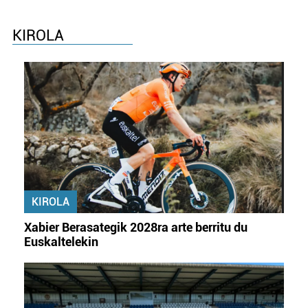
KIROLA
KIROLA
Xabier Berasategik 2028ra arte berritu du
Euskaltelekin