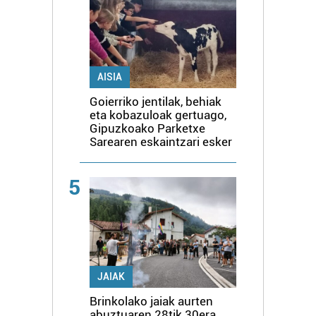
AISIA
Goierriko jentilak, behiak
eta kobazuloak gertuago,
Gipuzkoako Parketxe
Sarearen eskaintzari esker
5
JAIAK
Brinkolako jaiak aurten
abuztuaren 28tik 30era