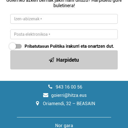
Goierriko azken berriak jakin nahi dituzu? Harpidetu gure
buletinera!
Pribatutasun Politika
irakurri eta onartzen dut.
Harpidetu
943 16 00 56
goierri@hitza.eus
Oriamendi, 32 – BEASAIN
Nor gara