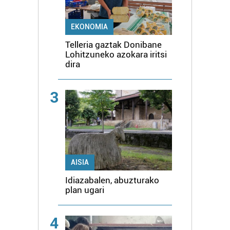
EKONOMIA
Telleria gaztak Donibane
Lohitzuneko azokara iritsi
dira
3
AISIA
Idiazabalen, abuzturako
plan ugari
4