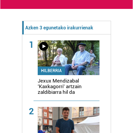
Azken 3 egunetako irakurrienak
1
HILBERRIA
Jexux Mendizabal
'Kaxkagorri' artzain
zaldibiarra hil da
2