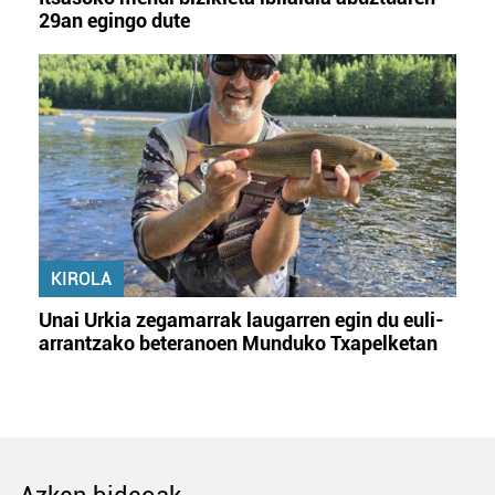
29an egingo dute
KIROLA
Unai Urkia zegamarrak laugarren egin du euli-
arrantzako beteranoen Munduko Txapelketan