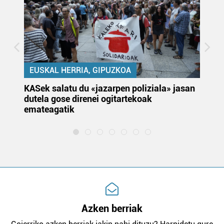
EUSKAL HERRIA, GIPUZKOA
KASek salatu du «jazarpen poliziala» jasan
Pa
dutela gose direnei ogitartekoak
da
emateagatik
«s
Azken berriak