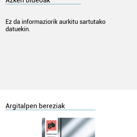
Azken bideoak
Ez da informaziorik aurkitu sartutako
datuekin.
Argitalpen bereziak