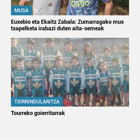
MUSA
Euxebio eta Ekaitz Zabala: Zumarragako mus
txapelketa irabazi duten aita-semeak
TXIRRINDULARITZA
Tourreko goierritarrak