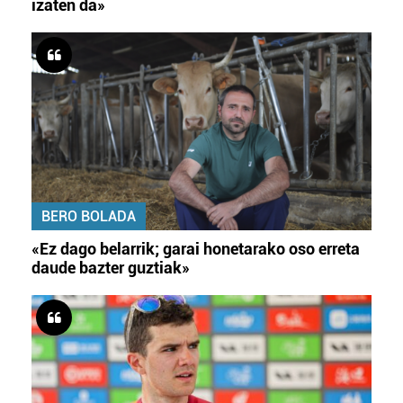
izaten da»
BERO BOLADA
«Ez dago belarrik; garai honetarako oso erreta
daude bazter guztiak»