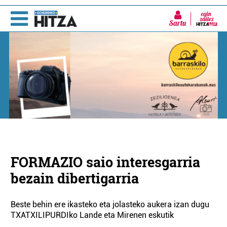
Sartu
FORMAZIO saio interesgarria
bezain dibertigarria
Beste behin ere ikasteko eta jolasteko aukera izan dugu
TXATXILIPURDIko Lande eta Mirenen eskutik