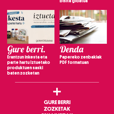
bisita gidatua
Gure berri.
Denda
Erantzun inkesta eta
Papereko zenbakiak
parte hartu Iztuetako
PDF formatuan
produktuen saski
baten zozketan
+
GURE BERRI
ZOZKETAK