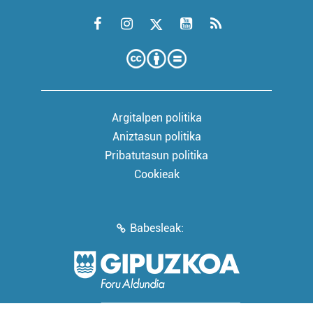
Argitalpen politika
Aniztasun politika
Pribatutasun politika
Cookieak
Babesleak: