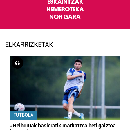
ESKAINTZAK
HEMEROTEKA
NOR GARA
ELKARRIZKETAK
FUTBOLA
«Helburuak hasieratik markatzea beti gaiztoa