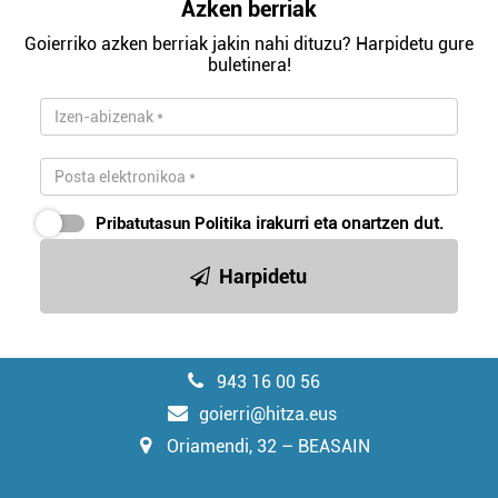
Azken berriak
Goierriko azken berriak jakin nahi dituzu? Harpidetu gure
buletinera!
Pribatutasun Politika
irakurri eta onartzen dut.
Harpidetu
943 16 00 56
goierri@hitza.eus
Oriamendi, 32 – BEASAIN