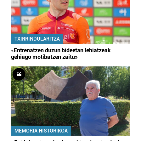
TXIRRINDULARITZA
«Entrenatzen duzun bideetan lehiatzeak
gehiago motibatzen zaitu»
MEMORIA HISTORIKOA