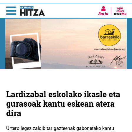
Sartu
Lardizabal eskolako ikasle eta
gurasoak kantu eskean atera
dira
Urtero legez zaldibitar gazteenak gabonetako kantu