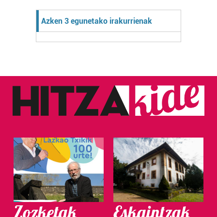
Azken 3 egunetako irakurrienak
Zozketak
Eskaintzak