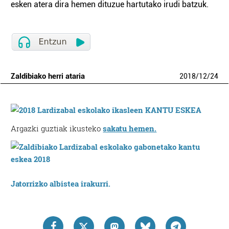
esken atera dira hemen dituzue hartutako irudi batzuk.
Zaldibiako herri ataria
2018
/
12
/
24
Argazki guztiak ikusteko
sakatu hemen.
Jatorrizko albistea irakurri.