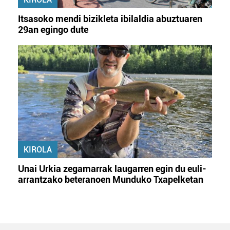
Itsasoko mendi bizikleta ibilaldia abuztuaren
29an egingo dute
KIROLA
Unai Urkia zegamarrak laugarren egin du euli-
arrantzako beteranoen Munduko Txapelketan