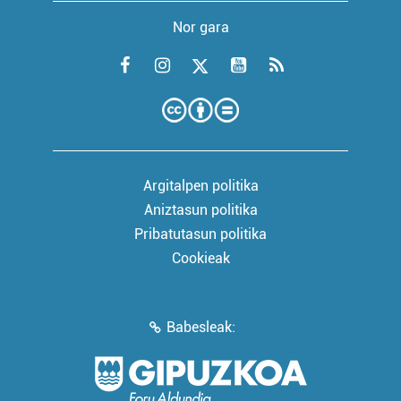
Nor gara
Argitalpen politika
Aniztasun politika
Pribatutasun politika
Cookieak
Babesleak: