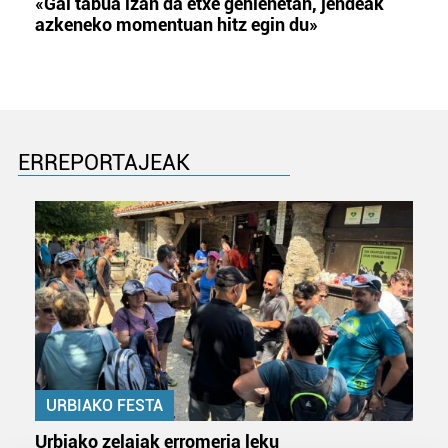
«Gai tabua izan da etxe gehienetan, jendeak
azkeneko momentuan hitz egin du»
ERREPORTAJEAK
URBIAKO FESTA
Urbiako zelaiak erromeria leku