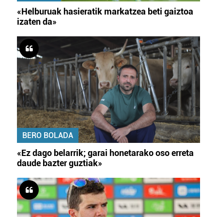
«Helburuak hasieratik markatzea beti gaiztoa
izaten da»
BERO BOLADA
«Ez dago belarrik; garai honetarako oso erreta
daude bazter guztiak»