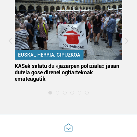
EUSKAL HERRIA, GIPUZKOA
KASek salatu du «jazarpen poliziala» jasan
Pa
dutela gose direnei ogitartekoak
da
emateagatik
«s