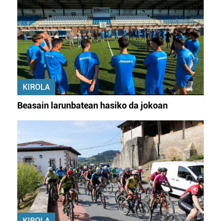
KIROLA
Beasain larunbatean hasiko da jokoan
KIROLA