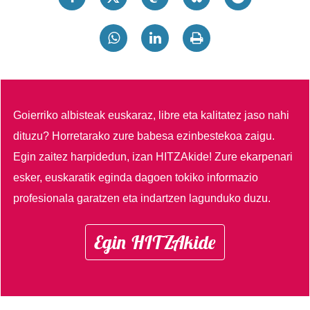
Goierriko albisteak euskaraz, libre eta kalitatez jaso nahi
dituzu?
Horretarako zure babesa ezinbestekoa zaigu.
Egin zaitez harpidedun, izan HITZAkide!
Zure ekarpenari
esker, euskaratik eginda dagoen tokiko informazio
profesionala garatzen eta indartzen lagunduko duzu.
Egin HITZAkide