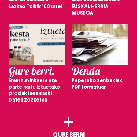
Lazkao Txikik 100 urte!
EUSKAL HERRIA
MUSEOA
Gure berri.
Denda
Erantzun inkesta eta
Papereko zenbakiak
parte hartu Iztuetako
PDF formatuan
produktuen saski
baten zozketan
+
GURE BERRI