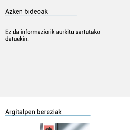
Azken bideoak
Ez da informaziorik aurkitu sartutako
datuekin.
Argitalpen bereziak