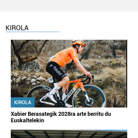
Lortu zure datu pertsonalak prozesatzeko moduari
buruzko informazio gehiago eta ezarri zure lehentasunak
datuen atalean. Edozein unetan alda edo ken dezakezu
KIROLA
zure baimena Cookieen adierazpenean.
Webgune honek cookie propioak eta hirugarrenen cookie-
fitxategiak erabiltzen ditu. Zure esperientzia eta
zerbitzuak hobetzeko asmoz, cookie teknologiaz
baliatzen gara. Ohar hau onartuz gero, teknologia hori
erabiltzeko baimen esplizitua ematen diguzu.
Gehiago
irakurri
KIROLA
Xabier Berasategik 2028ra arte berritu du
Euskaltelekin