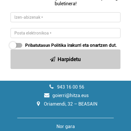
buletinera!
Pribatutasun Politika
irakurri eta onartzen dut.
Harpidetu
943 16 00 56
goierri@hitza.eus
Oriamendi, 32 – BEASAIN
Nor gara