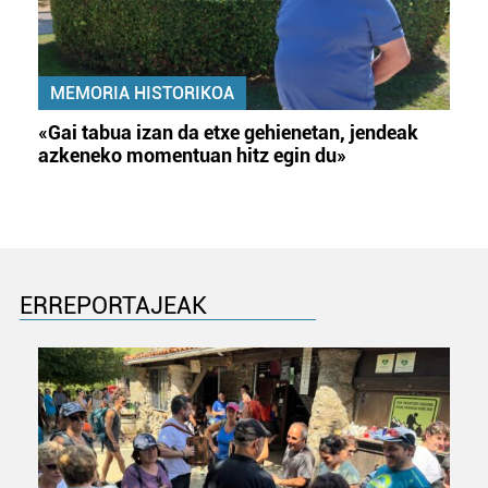
MEMORIA HISTORIKOA
«Gai tabua izan da etxe gehienetan, jendeak
azkeneko momentuan hitz egin du»
ERREPORTAJEAK