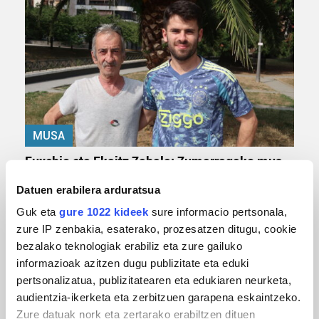
MUSA
Euxebio eta Ekaitz Zabala: Zumarragako mus
txapelketa irabazi duten aita-semeak
Datuen erabilera arduratsua
Guk eta
gure 1022 kideek
sure informacio pertsonala,
zure IP zenbakia, esaterako, prozesatzen ditugu, cookie
bezalako teknologiak erabiliz eta zure gailuko
informazioak azitzen dugu publizitate eta eduki
pertsonalizatua, publizitatearen eta edukiaren neurketa,
audientzia-ikerketa eta zerbitzuen garapena eskaintzeko.
Zure datuak nork eta zertarako erabiltzen dituen