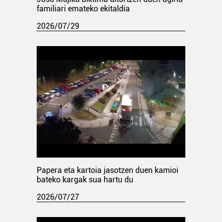
familiari emateko ekitaldia
2026/07/29
Papera eta kartoia jasotzen duen kamioi
bateko kargak sua hartu du
2026/07/27