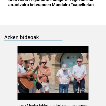
arrantzako beteranoen Munduko Txapelketan
Azken bideoak
Josu Mujika biktima aitortzen duen agiria