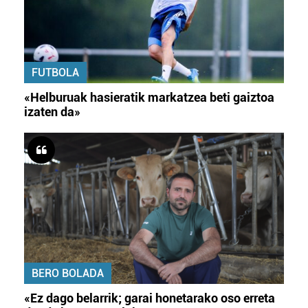
FUTBOLA
«Helburuak hasieratik markatzea beti gaiztoa
izaten da»
BERO BOLADA
«Ez dago belarrik; garai honetarako oso erreta