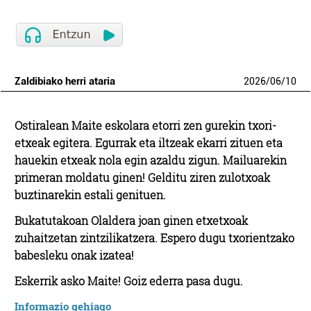
Zaldibiako herri ataria
2026
/
06
/
10
Ostiralean Maite eskolara etorri zen gurekin txori-
etxeak egitera. Egurrak eta iltzeak ekarri zituen eta
hauekin etxeak nola egin azaldu zigun. Mailuarekin
primeran moldatu ginen! Gelditu ziren zulotxoak
buztinarekin estali genituen.
Bukatutakoan Olaldera joan ginen etxetxoak
zuhaitzetan zintzilikatzera. Espero dugu txorientzako
babesleku onak izatea!
Eskerrik asko Maite! Goiz ederra pasa dugu.
Informazio gehiago