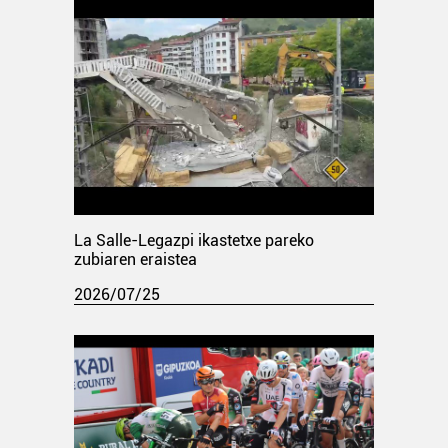
La Salle-Legazpi ikastetxe pareko
zubiaren eraistea
2026/07/25