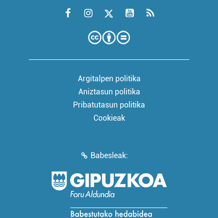
Argitalpen politika
Aniztasun politika
Pribatutasun politika
Cookieak
Babesleak: