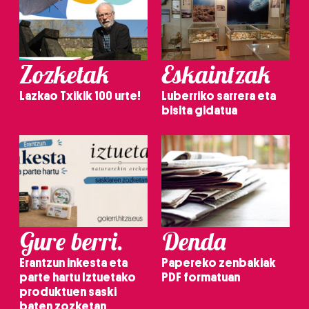
Zozketak
Eskaintzak
Lazkao Txikik 100 urte!
Luberriko sarrera eta
bisita gidatua
Gure berri.
Denda
Erantzun inkesta eta
Papereko zenbakiak
parte hartu Iztuetako
PDF formatuan
produktuen saski
baten zozketan