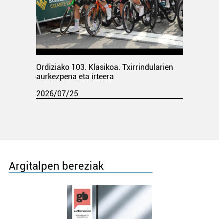
Ordiziako 103. Klasikoa. Txirrindularien
aurkezpena eta irteera
2026/07/25
Argitalpen bereziak