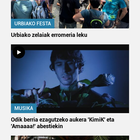
URBIAKO FESTA
Urbiako zelaiak erromeria leku
MUSIKA
Odik berria ezagutzeko aukera 'KimiK' eta
'Amaaaa!' abestiekin