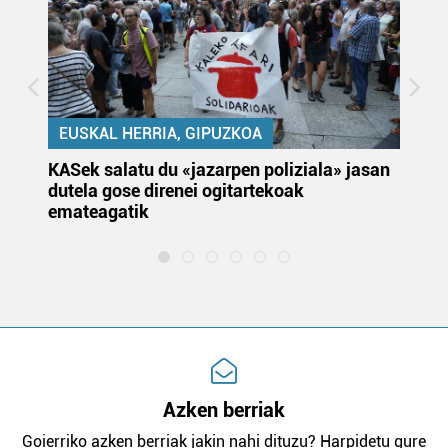
EUSKAL HERRIA, GIPUZKOA
KASek salatu du «jazarpen poliziala» jasan
Pa
dutela gose direnei ogitartekoak
da
emateagatik
«s
Azken berriak
Goierriko azken berriak jakin nahi dituzu? Harpidetu gure