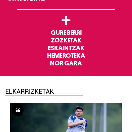
+
GURE BERRI
ZOZKETAK
ESKAINTZAK
HEMEROTEKA
NOR GARA
ELKARRIZKETAK