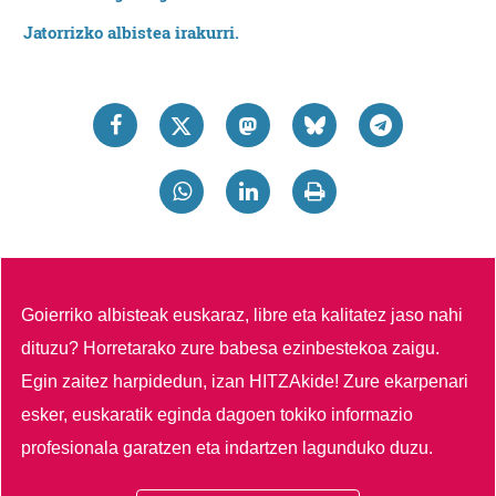
Jatorrizko albistea irakurri.
Goierriko albisteak euskaraz, libre eta kalitatez jaso nahi
dituzu?
Horretarako zure babesa ezinbestekoa zaigu.
Egin zaitez harpidedun, izan HITZAkide!
Zure ekarpenari
esker, euskaratik eginda dagoen tokiko informazio
profesionala garatzen eta indartzen lagunduko duzu.