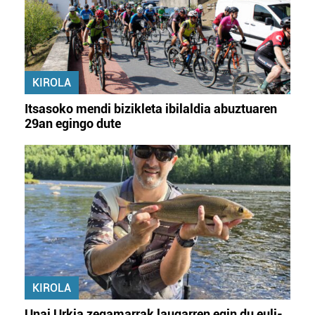
irakurri
KIROLA
Itsasoko mendi bizikleta ibilaldia abuztuaren
29an egingo dute
KIROLA
Unai Urkia zegamarrak laugarren egin du euli-