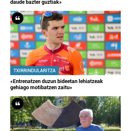
daude bazter guztiak»
TXIRRINDULARITZA
«Entrenatzen duzun bideetan lehiatzeak
gehiago motibatzen zaitu»