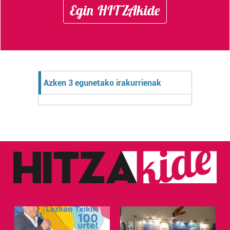
Egin HITZAkide
Azken 3 egunetako irakurrienak