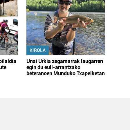
KIROLA
bilaldia
Unai Urkia zegamarrak laugarren
ute
egin du euli-arrantzako
beteranoen Munduko Txapelketan