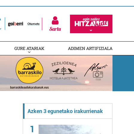
Sartu
GURE ATARIAK
ADIMEN ARTIFIZIALA
Azken 3 egunetako irakurrienak
1