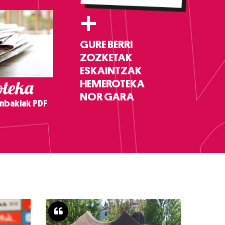
+
GURE BERRI
ZOZKETAK
ESKAINTZAK
teka
HEMEROTEKA
NOR GARA
nbakiak PDF