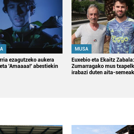
A
MUSA
rria ezagutzeko aukera
Euxebio eta Ekaitz Zabala
 eta 'Amaaaa!' abestiekin
Zumarragako mus txapelk
irabazi duten aita-semea