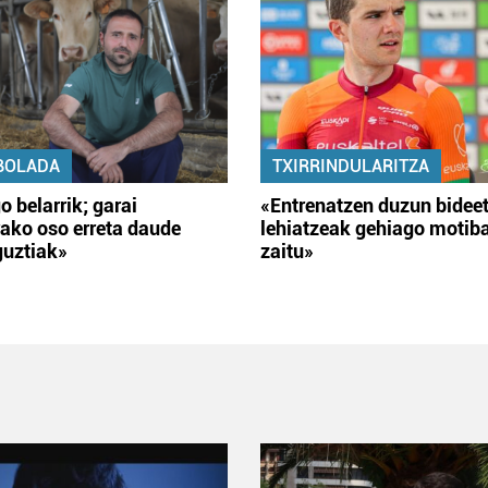
BOLADA
TXIRRINDULARITZA
o belarrik; garai
«Entrenatzen duzun bidee
ako oso erreta daude
lehiatzeak gehiago motib
guztiak»
zaitu»