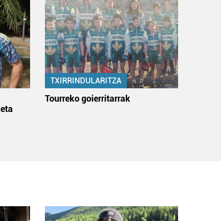
TXIRRINDULARITZA
:
Tourreko goierritarrak
eta
k