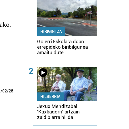
rako.
HIRIGINTZA
Goierri Eskolara doan
errepideko biribilgunea
amaitu dute
2
9
/
02
/
28
HILBERRIA
Jexux Mendizabal
'Kaxkagorri' artzain
zaldibiarra hil da