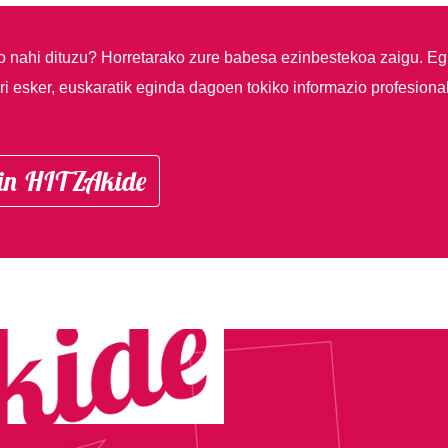
so nahi dituzu?
Horretarako zure babesa ezinbestekoa zaigu. Eg
i esker, euskaratik eginda dagoen tokiko informazio profesiona
in HITZAkide