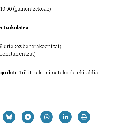
 19:00 (gainontzekoak)
a txokolatea.
 18 urtekoz beherakoentzat)
herritarrentzat)
ngo dute.
Trikitixak animatuko du ekitaldia