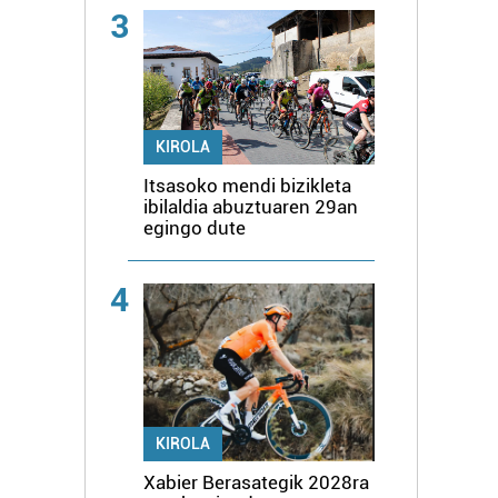
3
KIROLA
Itsasoko mendi bizikleta
ibilaldia abuztuaren 29an
egingo dute
4
KIROLA
Xabier Berasategik 2028ra