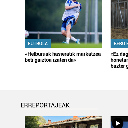
FUTBOLA
BERO 
«Helburuak hasieratik markatzea
«Ez dag
beti gaiztoa izaten da»
honetar
bazter 
ERREPORTAJEAK