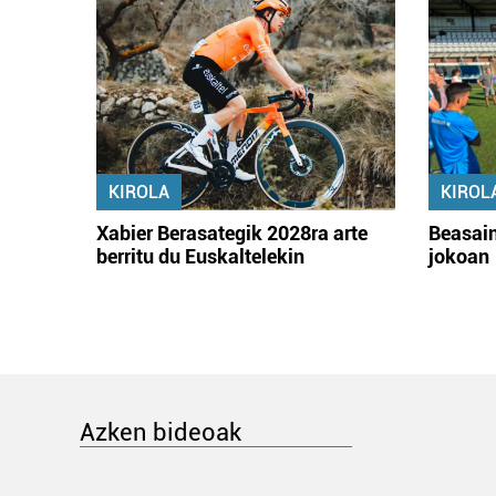
KIROLA
KIROL
Xabier Berasategik 2028ra arte
Beasain
berritu du Euskaltelekin
jokoan
Azken bideoak