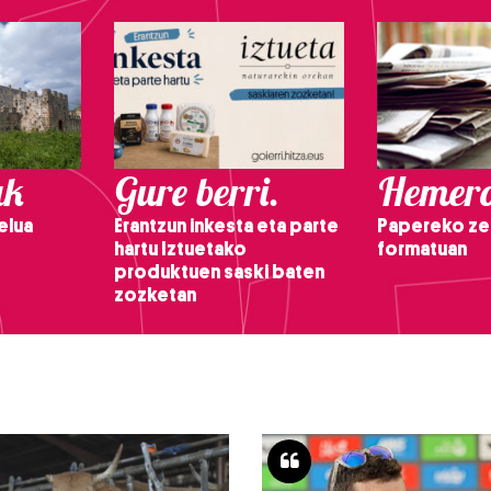
ak
Gure berri.
Hemero
elua
Erantzun inkesta eta parte
Papereko ze
hartu Iztuetako
formatuan
produktuen saski baten
zozketan