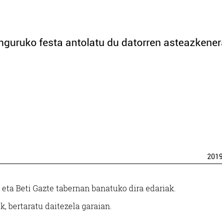
 inguruko festa antolatu du datorren asteazkene
201
a eta Beti Gazte tabernan banatuko dira edariak.
k, bertaratu daitezela garaian.