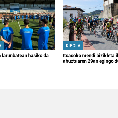
A
KIROLA
 larunbatean hasiko da
Itsasoko mendi bizikleta i
abuztuaren 29an egingo d