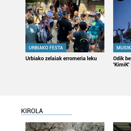
URBIAKO FESTA
MUSIK
Urbiako zelaiak erromeria leku
Odik be
'KimiK'
KIROLA