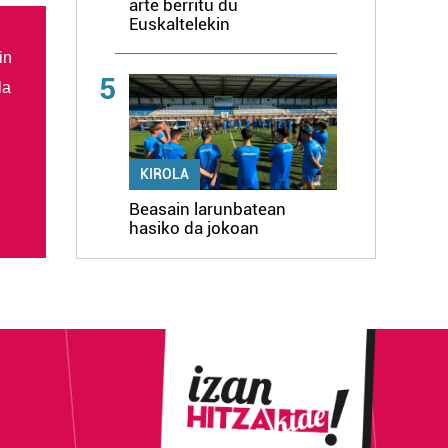
arte berritu du
Euskaltelekin
in
5
la
KIROLA
Beasain larunbatean
hasiko da jokoan