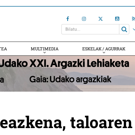
TEA
MULTIMEDIA
ESKELAK / AGURRAK
eazkena, taloaren