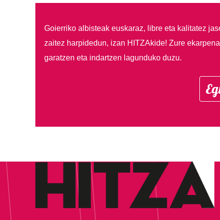
Goierriko albisteak euskaraz, libre eta kalitatez ja
zaitez harpidedun, izan HITZAkide!
Zure ekarpenar
garatzen eta indartzen lagunduko duzu.
Eg