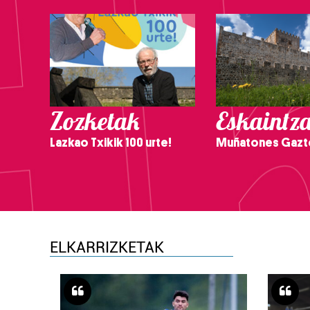
Zozketak
Eskaintz
Lazkao Txikik 100 urte!
Muñatones Gazt
ELKARRIZKETAK