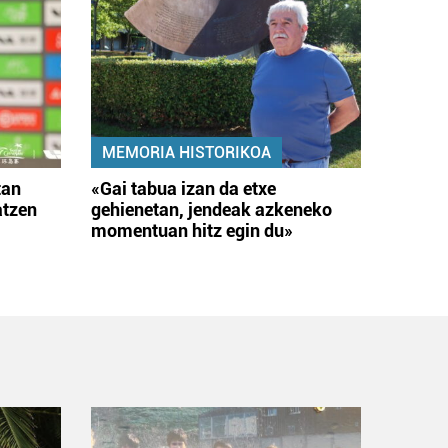
MEMORIA HISTORIKOA
tan
«Gai tabua izan da etxe
atzen
gehienetan, jendeak azkeneko
momentuan hitz egin du»