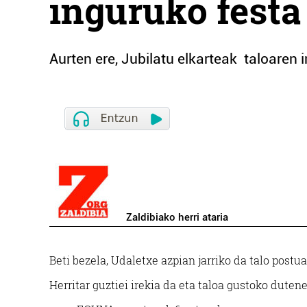
inguruko festa
Aurten ere, Jubilatu elkarteak taloaren
Zaldibiako herri ataria
Beti bezela, Udaletxe azpian jarriko da talo postu
Herritar guztiei irekia da eta taloa gustoko dutene