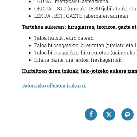
EGUNA : martxoak 6 asteazkena
ORDUA : 18:00 (umeak), 18:30 (jubilatuak) eta
LEKUA : BETI GAZTE tabernaren aurrean
Tartekoa aukeran : hirugiarrea, txorizoa, gazta et
Taloa hutsik , euro batean
Taloa bi osagaiekin, bi eurotan (jubilatu eta
Taloa bi osagaiekin, hiru eurotan (gainerako 
Edaria barne: ura, ardoa, freskagarriak,…
Hurbiltzen diren txikiak, talo-jotzeko aukera iza
Jatorrizko albistea irakurri.