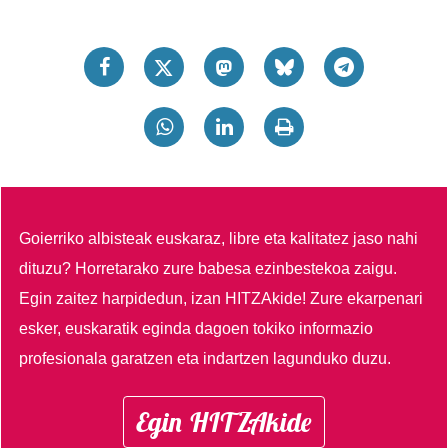
Goierriko albisteak euskaraz, libre eta kalitatez jaso nahi
dituzu?
Horretarako zure babesa ezinbestekoa zaigu.
Egin zaitez harpidedun, izan HITZAkide!
Zure ekarpenari
esker, euskaratik eginda dagoen tokiko informazio
profesionala garatzen eta indartzen lagunduko duzu.
Egin HITZAkide