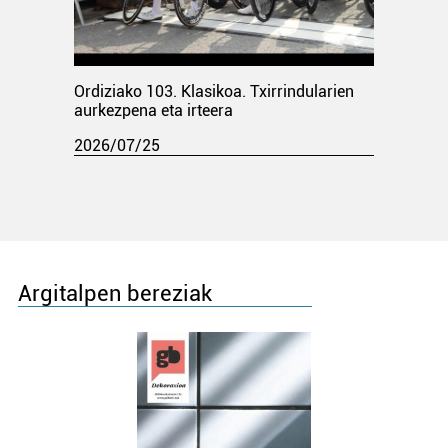
Ordiziako 103. Klasikoa. Txirrindularien
aurkezpena eta irteera
2026/07/25
Argitalpen bereziak