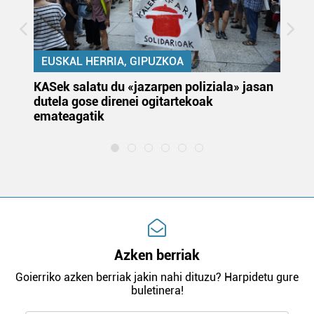
EUSKAL HERRIA, GIPUZKOA
KASek salatu du «jazarpen poliziala» jasan
Pa
dutela gose direnei ogitartekoak
da
emateagatik
«s
Azken berriak
Goierriko azken berriak jakin nahi dituzu? Harpidetu gure
buletinera!