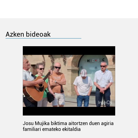
Azken bideoak
Josu Mujika biktima aitortzen duen agiria
familiari emateko ekitaldia