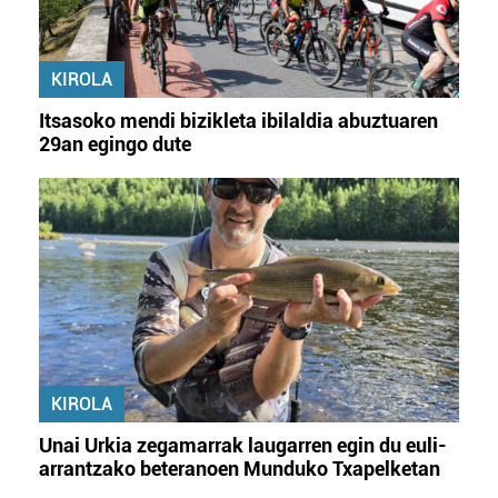
KIROLA
Itsasoko mendi bizikleta ibilaldia abuztuaren
29an egingo dute
KIROLA
Unai Urkia zegamarrak laugarren egin du euli-
arrantzako beteranoen Munduko Txapelketan