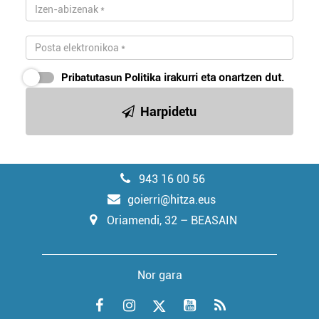
Pribatutasun Politika
irakurri eta onartzen dut.
Harpidetu
943 16 00 56
goierri@hitza.eus
Oriamendi, 32 – BEASAIN
Nor gara