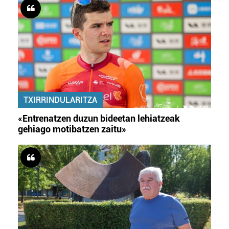
TXIRRINDULARITZA
«Entrenatzen duzun bideetan lehiatzeak
gehiago motibatzen zaitu»