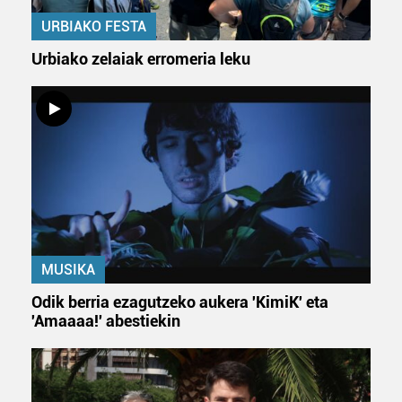
URBIAKO FESTA
Urbiako zelaiak erromeria leku
MUSIKA
Odik berria ezagutzeko aukera 'KimiK' eta
'Amaaaa!' abestiekin