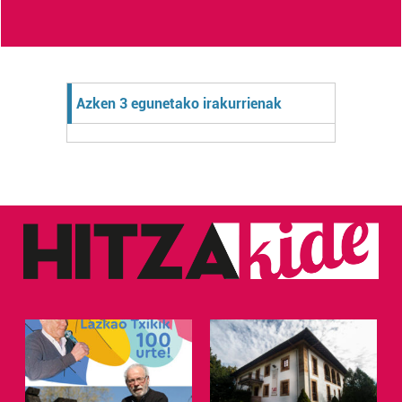
Azken 3 egunetako irakurrienak