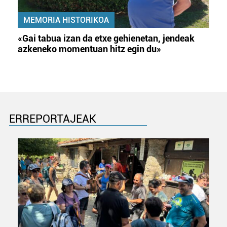
MEMORIA HISTORIKOA
«Gai tabua izan da etxe gehienetan, jendeak
azkeneko momentuan hitz egin du»
ERREPORTAJEAK