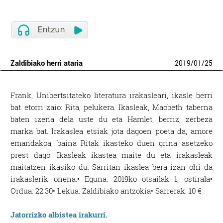
Zaldibiako herri ataria
2019
/
01
/
25
Frank, Unibertsitateko literatura irakasleari, ikasle berri
bat etorri zaio: Rita, pelukera. Ikasleak, Macbeth taberna
baten izena dela uste du eta Hamlet, berriz, zerbeza
marka bat. Irakaslea etsiak jota dagoen poeta da, amore
emandakoa, baina Ritak ikasteko duen grina asetzeko
prest dago. Ikasleak ikastea maite du eta irakasleak
maitatzen ikasiko du. Sarritan ikaslea bera izan ohi da
irakaslerik onena.• Eguna: 2019ko otsailak 1, ostirala•
Ordua: 22:30• Lekua: Zaldibiako antzokia• Sarrerak: 10 €
Jatorrizko albistea irakurri.