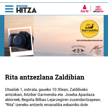
Sartu
Rita antzezlana Zaldibian
Otsailak 1, ostirala, gaueko 10:30ean, Zaldibiako
antzokian, Aitziber Garmendia eta Joseba Apaolaza
aktoreek, Begoña Bilbao Lejarzegiren zuzendaritzapean,
"Rita" izeneko antzerki emanaldia eskainiko dute.