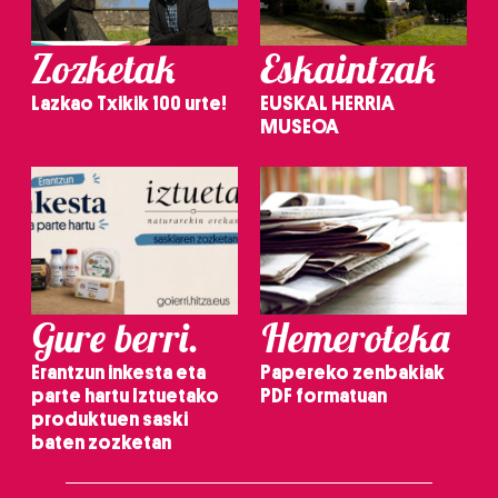
Zozketak
Eskaintzak
Lazkao Txikik 100 urte!
EUSKAL HERRIA
MUSEOA
Gure berri.
Hemeroteka
Erantzun inkesta eta
Papereko zenbakiak
parte hartu Iztuetako
PDF formatuan
produktuen saski
baten zozketan