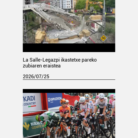
La Salle-Legazpi ikastetxe pareko
zubiaren eraistea
2026/07/25