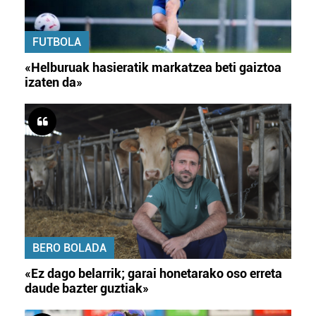
FUTBOLA
«Helburuak hasieratik markatzea beti gaiztoa
izaten da»
BERO BOLADA
«Ez dago belarrik; garai honetarako oso erreta
daude bazter guztiak»