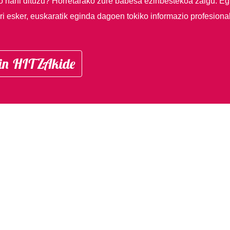
so nahi dituzu?
Horretarako zure babesa ezinbestekoa zaigu. Eg
i esker, euskaratik eginda dagoen tokiko informazio profesiona
in HITZAkide