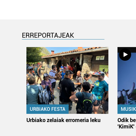
ERREPORTAJEAK
URBIAKO FESTA
MUSIK
Urbiako zelaiak erromeria leku
Odik be
'KimiK'