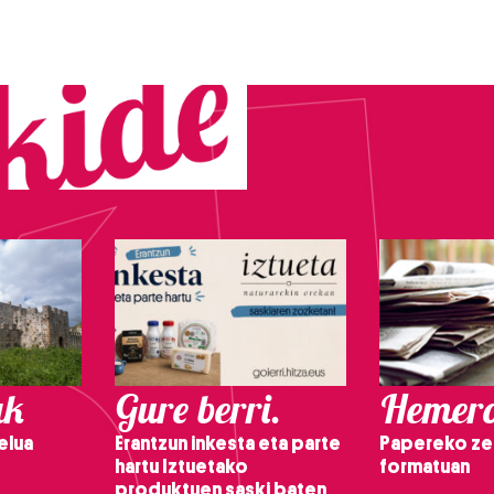
ak
Gure berri.
Hemero
elua
Erantzun inkesta eta parte
Papereko ze
hartu Iztuetako
formatuan
produktuen saski baten