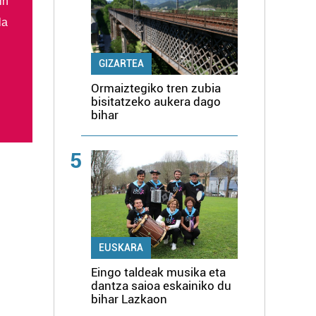
in
la
GIZARTEA
Ormaiztegiko tren zubia
bisitatzeko aukera dago
bihar
5
EUSKARA
Eingo taldeak musika eta
dantza saioa eskainiko du
bihar Lazkaon