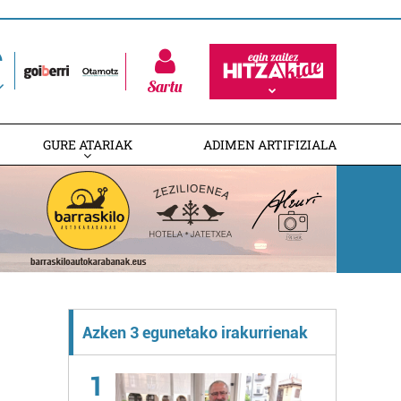
Sartu
GURE ATARIAK
ADIMEN ARTIFIZIALA
Azken 3 egunetako irakurrienak
1