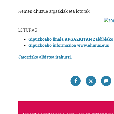
Hemen dituzue argazkiak eta loturak.
LOTURAK:
Gipuzkoako finala ARGAZKITAN Zaldibiako 
Gipuzkoako informazioa www.ehmus.eus
Jatorrizko albistea irakurri.