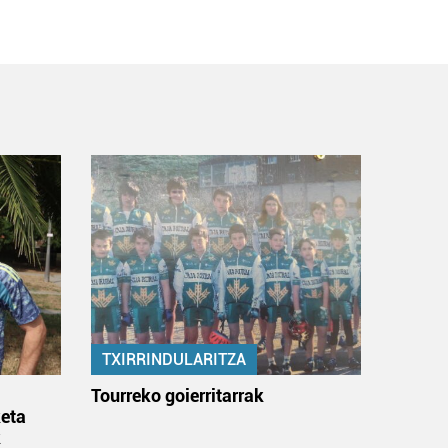
TXIRRINDULARITZA
:
Tourreko goierritarrak
eta
k