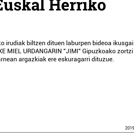
 Euskal Herriko
o irudiak biltzen dituen laburpen bideoa ikusgai
XE MIEL URDANGARIN "JIMI" Gipuzkoako zortzi
rnean argazkiak ere eskuragarri dituzue.
201