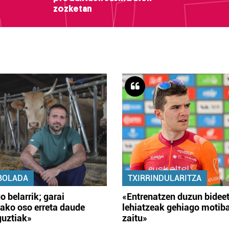
zozketan
BOLADA
TXIRRINDULARITZA
o belarrik; garai
«Entrenatzen duzun bidee
ako oso erreta daude
lehiatzeak gehiago motib
guztiak»
zaitu»