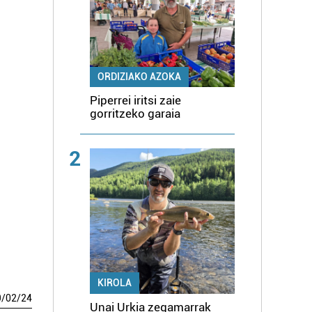
ORDIZIAKO AZOKA
Piperrei iritsi zaie
gorritzeko garaia
2
KIROLA
9
/
02
/
24
Unai Urkia zegamarrak