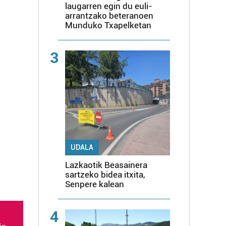
laugarren egin du euli-
arrantzako beteranoen
Munduko Txapelketan
3
UDALA
Lazkaotik Beasainera
sartzeko bidea itxita,
Senpere kalean
4