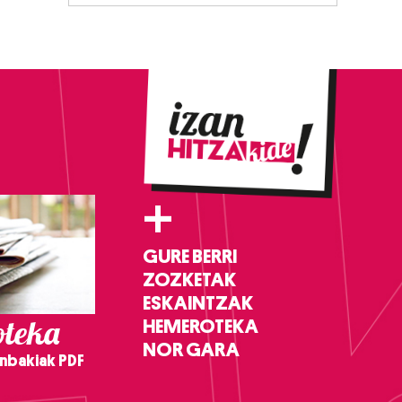
+
GURE BERRI
ZOZKETAK
ESKAINTZAK
teka
HEMEROTEKA
NOR GARA
nbakiak PDF