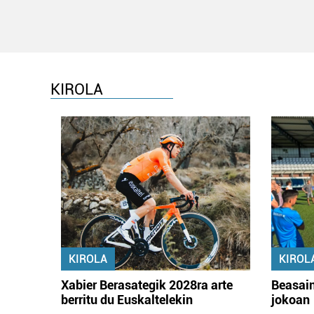
KIROLA
KIROLA
KIROL
Xabier Berasategik 2028ra arte
Beasain
berritu du Euskaltelekin
jokoan