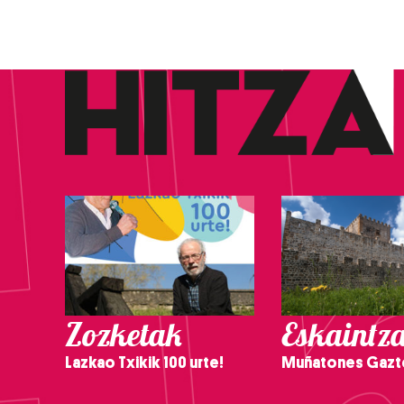
Zozketak
Eskaintz
Lazkao Txikik 100 urte!
Muñatones Gazt