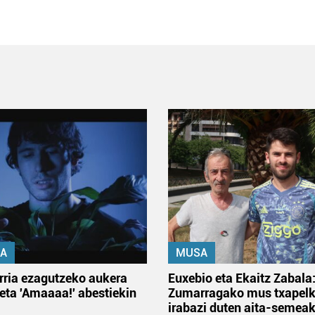
A
MUSA
rria ezagutzeko aukera
Euxebio eta Ekaitz Zabala
 eta 'Amaaaa!' abestiekin
Zumarragako mus txapelk
irabazi duten aita-semea