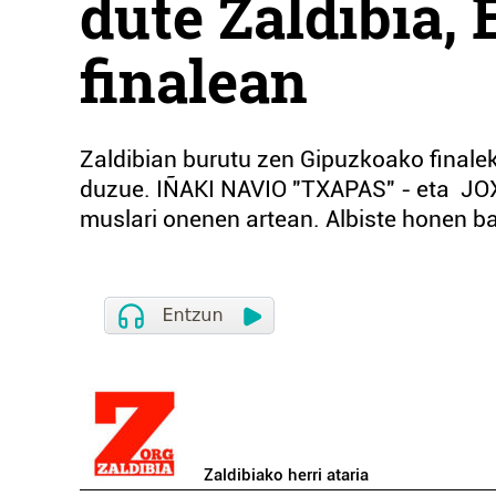
dute Zaldibia,
finalean
Zaldibian burutu zen Gipuzkoako finalek
duzue. IÑAKI NAVIO "TXAPAS" - eta JO
muslari onenen artean. Albiste honen ba
Zaldibiako herri ataria