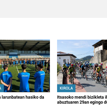
A
KIROLA
 larunbatean hasiko da
Itsasoko mendi bizikleta i
abuztuaren 29an egingo d