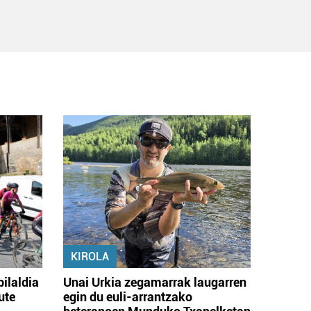
KIROLA
bilaldia
Unai Urkia zegamarrak laugarren
ute
egin du euli-arrantzako