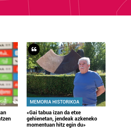
MEMORIA HISTORIKOA
tan
«Gai tabua izan da etxe
atzen
gehienetan, jendeak azkeneko
momentuan hitz egin du»