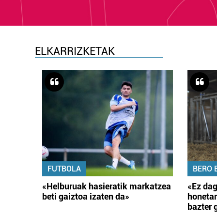
ELKARRIZKETAK
FUTBOLA
BERO 
«Helburuak hasieratik markatzea
«Ez dag
beti gaiztoa izaten da»
honetar
bazter 