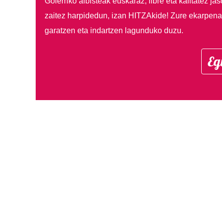
Goierriko albisteak euskaraz, libre eta kalitatez ja
zaitez harpidedun, izan HITZAkide!
Zure ekarpenar
garatzen eta indartzen lagunduko duzu.
Eg