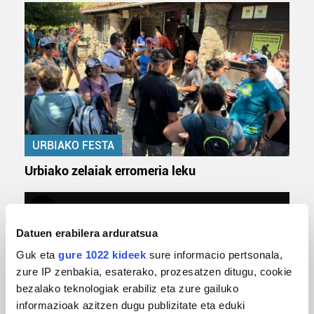
URBIAKO FESTA
Urbiako zelaiak erromeria leku
Datuen erabilera arduratsua
Guk eta
gure 1022 kideek
sure informacio pertsonala,
zure IP zenbakia, esaterako, prozesatzen ditugu, cookie
bezalako teknologiak erabiliz eta zure gailuko
informazioak azitzen dugu publizitate eta eduki