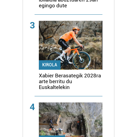
egingo dute
3
KIROLA
Xabier Berasategik 2028ra
arte berritu du
Euskaltelekin
4