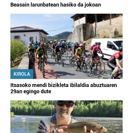
Beasain larunbatean hasiko da jokoan
KIROLA
Itsasoko mendi bizikleta ibilaldia abuztuaren
29an egingo dute