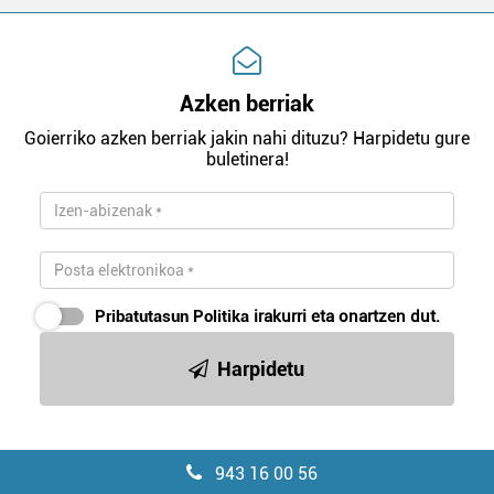
Azken berriak
Goierriko azken berriak jakin nahi dituzu? Harpidetu gure
buletinera!
Pribatutasun Politika
irakurri eta onartzen dut.
Harpidetu
943 16 00 56