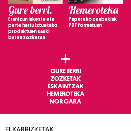
Gure berri.
Hemeroteka
Erantzun inkesta eta
Papereko zenbakiak
parte hartu Iztuetako
PDF formatuan
produktuen saski
baten zozketan
+
GURE BERRI
ZOZKETAK
ESKAINTZAK
HEMEROTEKA
NOR GARA
ELKARRIZKETAK