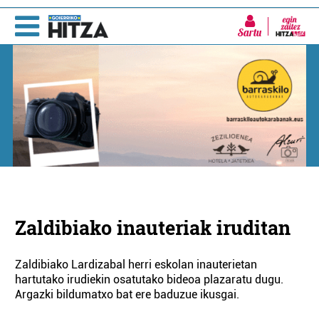
Sartu
Zaldibiako inauteriak iruditan
Zaldibiako Lardizabal herri eskolan inauterietan
hartutako irudiekin osatutako bideoa plazaratu dugu.
Argazki bildumatxo bat ere baduzue ikusgai.