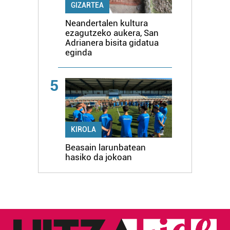
GIZARTEA
Neandertalen kultura
ezagutzeko aukera, San
Adrianera bisita gidatua
eginda
5
KIROLA
Beasain larunbatean
hasiko da jokoan