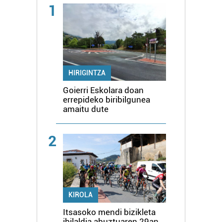
1
HIRIGINTZA
Goierri Eskolara doan
errepideko biribilgunea
amaitu dute
2
KIROLA
Itsasoko mendi bizikleta
ibilaldia abuztuaren 29an