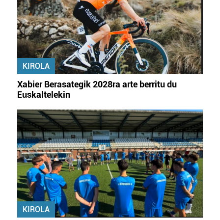
zerbitzuak hobetzeko asmoz, cookie teknologiaz
baliatzen gara. Ohar hau onartuz gero, teknologia hori
erabiltzeko baimen esplizitua ematen diguzu.
Gehiago
irakurri
KIROLA
Xabier Berasategik 2028ra arte berritu du
Euskaltelekin
KIROLA