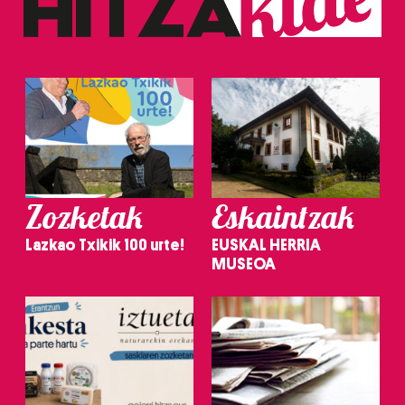
Zozketak
Eskaintzak
Lazkao Txikik 100 urte!
EUSKAL HERRIA
MUSEOA