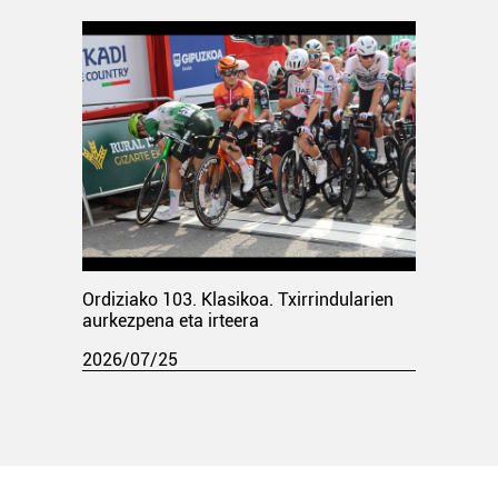
Ordiziako 103. Klasikoa. Txirrindularien
aurkezpena eta irteera
2026/07/25