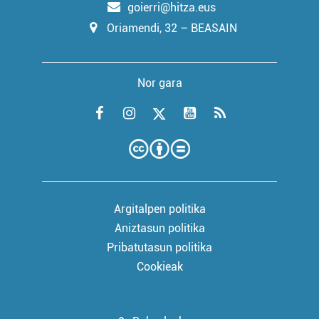
goierri@hitza.eus
Oriamendi, 32 – BEASAIN
Nor gara
Argitalpen politika
Aniztasun politika
Pribatutasun politika
Cookieak