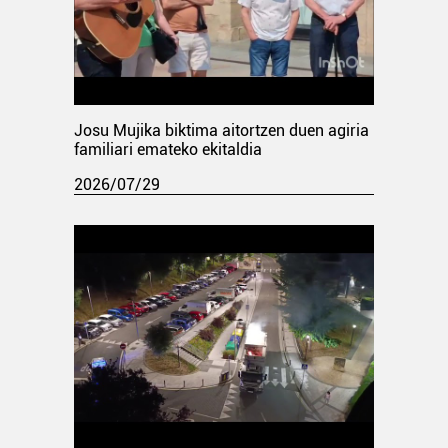
Josu Mujika biktima aitortzen duen agiria
familiari emateko ekitaldia
2026/07/29