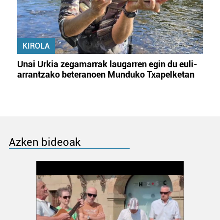
KIROLA
Unai Urkia zegamarrak laugarren egin du euli-
arrantzako beteranoen Munduko Txapelketan
Azken bideoak