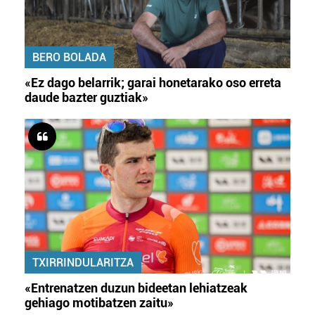
BERO BOLADA
«Ez dago belarrik; garai honetarako oso erreta
daude bazter guztiak»
TXIRRINDULARITZA
«Entrenatzen duzun bideetan lehiatzeak
gehiago motibatzen zaitu»