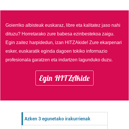
Goierriko albisteak euskaraz, libre eta kalitatez jaso nahi
dituzu?
Horretarako zure babesa ezinbestekoa zaigu.
Egin zaitez harpidedun, izan HITZAkide!
Zure ekarpenari
esker, euskaratik eginda dagoen tokiko informazio
profesionala garatzen eta indartzen lagunduko duzu.
Egin HITZAkide
Azken 3 egunetako irakurrienak