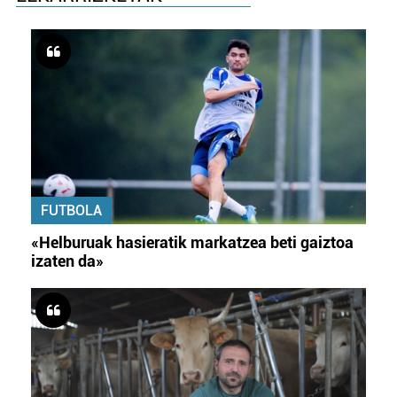
FUTBOLA
«Helburuak hasieratik markatzea beti gaiztoa
izaten da»