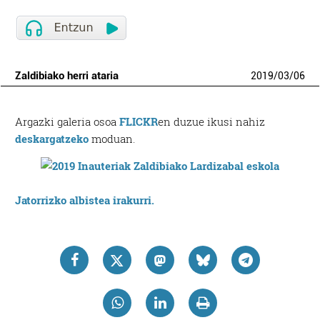
Zaldibiako herri ataria
2019
/
03
/
06
Argazki galeria osoa
FLICKR
en duzue ikusi nahiz
deskargatzeko
moduan.
Jatorrizko albistea irakurri.