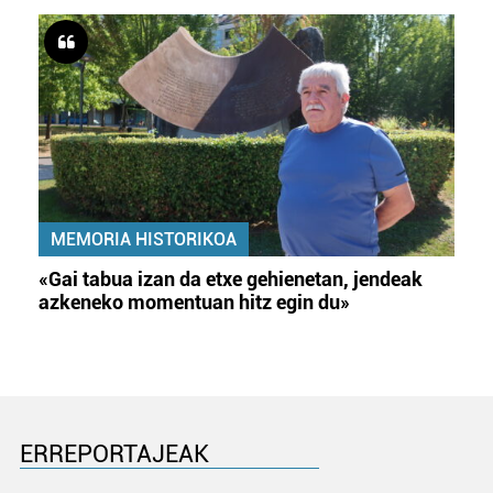
MEMORIA HISTORIKOA
«Gai tabua izan da etxe gehienetan, jendeak
azkeneko momentuan hitz egin du»
ERREPORTAJEAK