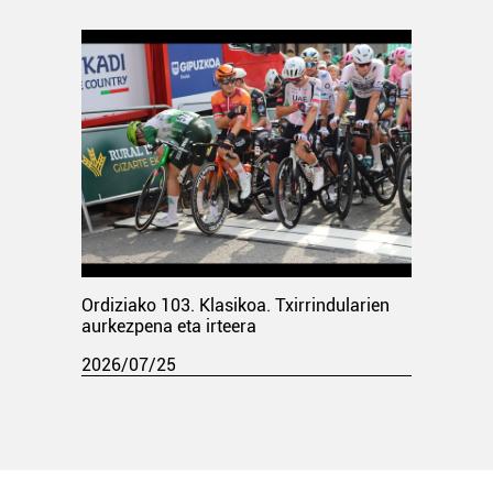
Ordiziako 103. Klasikoa. Txirrindularien
aurkezpena eta irteera
2026/07/25