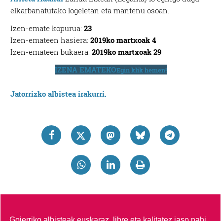
elkarbanatutako logeletan eta mantenu osoan.
Izen-emate kopurua:
23
Izen-emateen hasiera:
2019ko martxoak 4
Izen-emateen bukaera:
2019ko martxoak 29
IZENA EMATEKO
Egin klik hemen!
Jatorrizko albistea irakurri.
Goierriko albisteak euskaraz, libre eta kalitatez jaso nahi