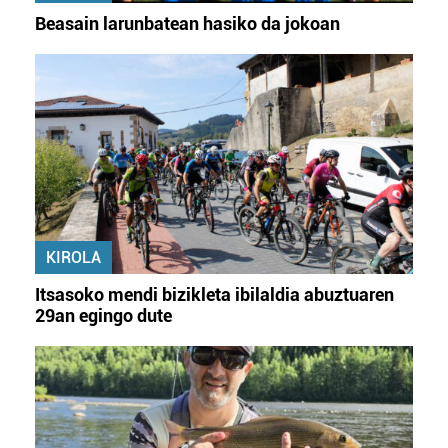
Beasain larunbatean hasiko da jokoan
KIROLA
Itsasoko mendi bizikleta ibilaldia abuztuaren
29an egingo dute