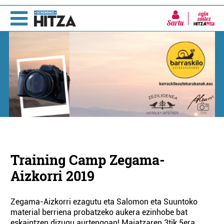
Sartu
Training Camp Zegama-
Aizkorri 2019
Zegama-Aizkorri ezagutu eta Salomon eta Suuntoko
material berriena probatzeko aukera ezinhobe bat
eskaintzen dizugu aurtengoan! Maiatzaren 3tik 5era