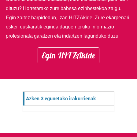
dituzu?
Horretarako zure babesa ezinbestekoa zaigu.
Egin zaitez harpidedun, izan HITZAkide!
Zure ekarpenari
esker, euskaratik eginda dagoen tokiko informazio
profesionala garatzen eta indartzen lagunduko duzu.
Egin HITZAkide
Azken 3 egunetako irakurrienak