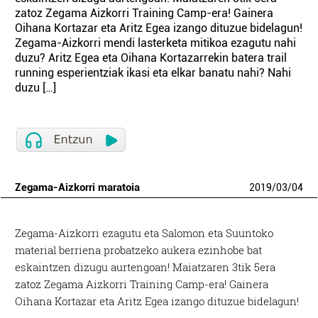
zatoz Zegama Aizkorri Training Camp-era! Gainera
Oihana Kortazar eta Aritz Egea izango dituzue bidelagun!
Zegama-Aizkorri mendi lasterketa mitikoa ezagutu nahi
duzu? Aritz Egea eta Oihana Kortazarrekin batera trail
running esperientziak ikasi eta elkar banatu nahi? Nahi
duzu […]
Zegama-Aizkorri maratoia
2019
/
03
/
04
Zegama-Aizkorri ezagutu eta Salomon eta Suuntoko
material berriena probatzeko aukera ezinhobe bat
eskaintzen dizugu aurtengoan! Maiatzaren 3tik 5era
zatoz Zegama Aizkorri Training Camp-era! Gainera
Oihana Kortazar eta Aritz Egea izango dituzue bidelagun!