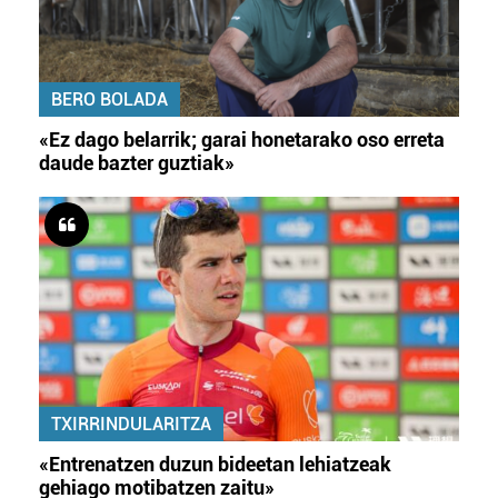
BERO BOLADA
«Ez dago belarrik; garai honetarako oso erreta
daude bazter guztiak»
TXIRRINDULARITZA
«Entrenatzen duzun bideetan lehiatzeak
gehiago motibatzen zaitu»