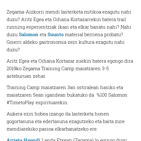
Zegama-Aizkorri mendi lasterketa mitikoa ezagutu nahi
duzu? Aritz Egea eta Oihana Kortazarrekin batera trail
running esperientziak ikasi eta elkar banatu nahi? Nahi
duzu
Salomon
eta
Suunto
material berriena probatu?
Goierri aldeko gastronomia zein kultura ezagutu nahi
duzu?
Aritz Egea eta Oihana Kortazar zuekin batera egongo dira
2019ko Zegama Training Camp maiatzaren 3-5
asteburuan zehar.
Training Camp maiatzaren 3an ostiralean hasiko eta
maiatzaren 5ean igandean bukatuko da %100 Salomon
#TimetoPlay espirituarekin.
Aukera ezin hobea izango da lasterketa honen
gogortasuna eta edertasuna ezagutzeko eta baita zure
mendiarekiko pasioa elkarbanatzeko ere.
Arrieta Haundi
Landa Etxean (Zegama) lo egingo dugu