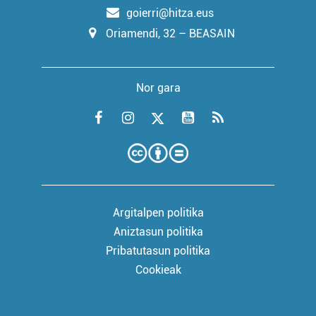
goierri@hitza.eus
Oriamendi, 32 – BEASAIN
Nor gara
Argitalpen politika
Aniztasun politika
Pribatutasun politika
Cookieak