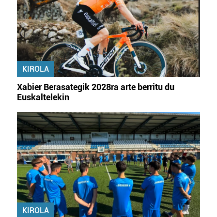
dezakezun ikusteko.
Lortu zure datu pertsonalak prozesatzeko moduari
buruzko informazio gehiago eta ezarri zure lehentasunak
datuen atalean. Edozein unetan alda edo ken dezakezu
KIROLA
zure baimena Cookieen adierazpenean.
Xabier Berasategik 2028ra arte berritu du
Webgune honek cookie propioak eta hirugarrenen cookie-
Euskaltelekin
fitxategiak erabiltzen ditu. Zure esperientzia eta
zerbitzuak hobetzeko asmoz, cookie teknologiaz
baliatzen gara. Ohar hau onartuz gero, teknologia hori
erabiltzeko baimen esplizitua ematen diguzu.
Gehiago
irakurri
KIROLA