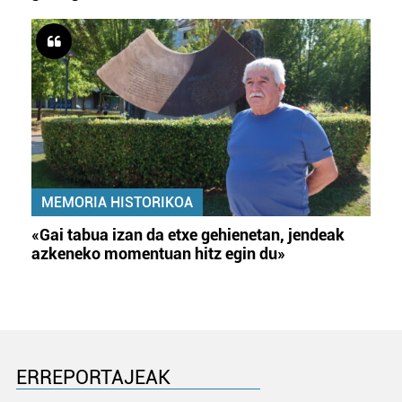
MEMORIA HISTORIKOA
«Gai tabua izan da etxe gehienetan, jendeak
azkeneko momentuan hitz egin du»
ERREPORTAJEAK