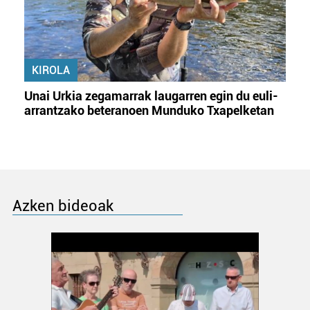
KIROLA
Unai Urkia zegamarrak laugarren egin du euli-
arrantzako beteranoen Munduko Txapelketan
Azken bideoak