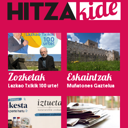
Zozketak
Eskaintzak
Lazkao Txikik 100 urte!
Muñatones Gaztelua