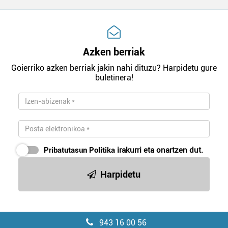
Azken berriak
Goierriko azken berriak jakin nahi dituzu? Harpidetu gure
buletinera!
Pribatutasun Politika
irakurri eta onartzen dut.
Harpidetu
943 16 00 56