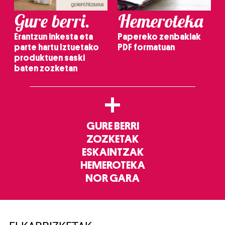
Gure berri.
Hemeroteka
Erantzun inkesta eta
Papereko zenbakiak
parte hartu Iztuetako
PDF formatuan
produktuen saski
baten zozketan
+
GURE BERRI
ZOZKETAK
ESKAINTZAK
HEMEROTEKA
NOR GARA