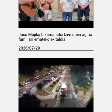
Josu Mujika biktima aitortzen duen agiria
familiari emateko ekitaldia
2026/07/29