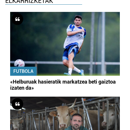
ELKARRIZKETAK
FUTBOLA
«Helburuak hasieratik markatzea beti gaiztoa
izaten da»