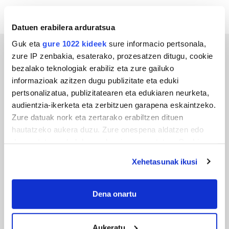
Datuen erabilera arduratsua
Guk eta
gure 1022 kideek
sure informacio pertsonala,
zure IP zenbakia, esaterako, prozesatzen ditugu, cookie
ERREPORTAJEAK
bezalako teknologiak erabiliz eta zure gailuko
informazioak azitzen dugu publizitate eta eduki
pertsonalizatua, publizitatearen eta edukiaren neurketa,
audientzia-ikerketa eta zerbitzuen garapena eskaintzeko.
Zure datuak nork eta zertarako erabiltzen dituen
hautatzeko aukera duzu. Zure onespena aldatzen edo
deuseztatzen ahal duzu edozein momentutan, Cookie
deklaraziotik edo Privacy triggerean klikatuz.
Xehetasunak ikusi
If you allow, we would also like to:
URBIAKO FESTA
Collect information about your geographical
Dena onartu
Urbiako zelaiak erromeria leku
location which can be accurate to within several
meters
Aukeratu