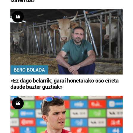
izaten da»
BERO BOLADA
«Ez dago belarrik; garai honetarako oso erreta
daude bazter guztiak»