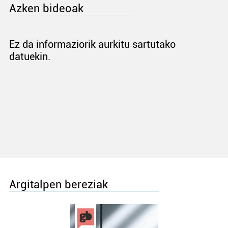
Azken bideoak
Ez da informaziorik aurkitu sartutako
datuekin.
Argitalpen bereziak