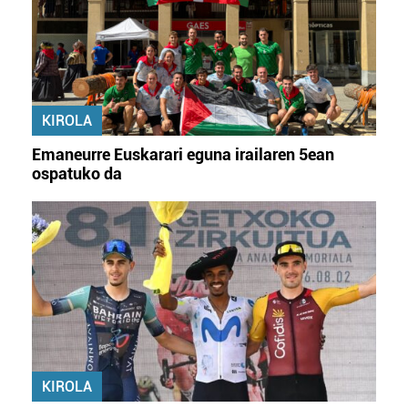
KIROLA
Emaneurre Euskarari eguna irailaren 5ean
ospatuko da
KIROLA