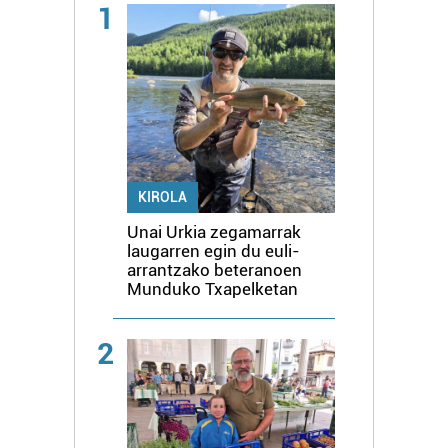
1
KIROLA
Unai Urkia zegamarrak
laugarren egin du euli-
arrantzako beteranoen
Munduko Txapelketan
2