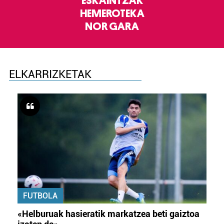
ESKAINTZAK
HEMEROTEKA
NOR GARA
ELKARRIZKETAK
FUTBOLA
«Helburuak hasieratik markatzea beti gaiztoa