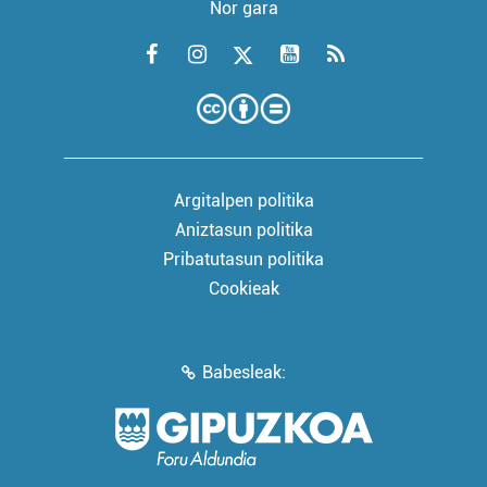
Nor gara
Argitalpen politika
Aniztasun politika
Pribatutasun politika
Cookieak
Babesleak: