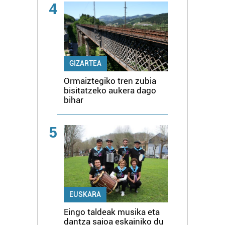
4
GIZARTEA
Ormaiztegiko tren zubia
bisitatzeko aukera dago
bihar
5
EUSKARA
Eingo taldeak musika eta
dantza saioa eskainiko du