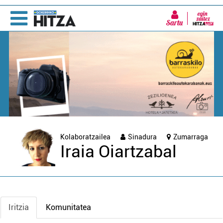
Sartu
Kolaboratzailea
Sinadura
Zumarraga
Iraia Oiartzabal
Iritzia
Komunitatea