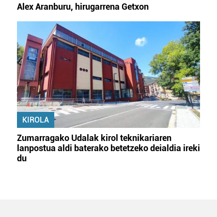
Alex Aranburu, hirugarrena Getxon
KIROLA
Zumarragako Udalak kirol teknikariaren
lanpostua aldi baterako betetzeko deialdia ireki
du