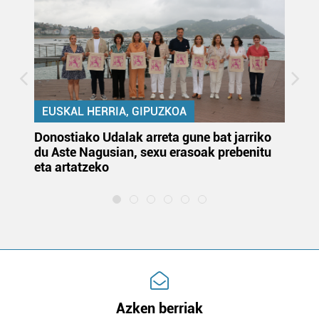
EUSKAL HERRIA, GIPUZKOA
Donostiako Udalak arreta gune bat jarriko
Ur
du Aste Nagusian, sexu erasoak prebenitu
es
eta artatzeko
lu
Azken berriak