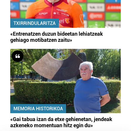
TXIRRINDULARITZA
«Entrenatzen duzun bideetan lehiatzeak
gehiago motibatzen zaitu»
MEMORIA HISTORIKOA
«Gai tabua izan da etxe gehienetan, jendeak
azkeneko momentuan hitz egin du»