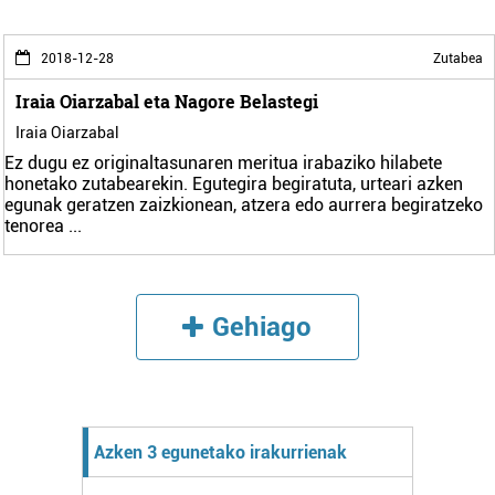
2018-12-28
Zutabea
Iraia Oiarzabal eta Nagore Belastegi
Iraia Oiarzabal
Ez dugu ez originaltasunaren meritua irabaziko hilabete
honetako zutabearekin. Egutegira begiratuta, urteari azken
egunak geratzen zaizkionean, atzera edo aurrera begiratzeko
tenorea
...
Gehiago
Azken 3 egunetako irakurrienak