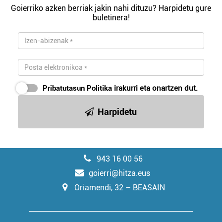
Goierriko azken berriak jakin nahi dituzu? Harpidetu gure
buletinera!
Pribatutasun Politika
irakurri eta onartzen dut.
Harpidetu
943 16 00 56
goierri@hitza.eus
Oriamendi, 32 – BEASAIN