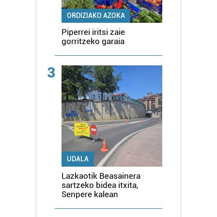
ORDIZIAKO AZOKA
Piperrei iritsi zaie
gorritzeko garaia
3
UDALA
Lazkaotik Beasainera
sartzeko bidea itxita,
Senpere kalean