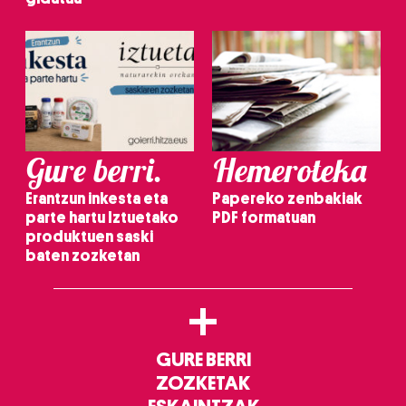
Gure berri.
Hemeroteka
Erantzun inkesta eta
Papereko zenbakiak
parte hartu Iztuetako
PDF formatuan
produktuen saski
baten zozketan
+
GURE BERRI
ZOZKETAK