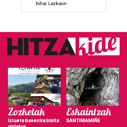
bihar Lazkaon
Zozketak
Eskaintzak
Iztueta baserrira bisita
SANTIMAMIÑE
gidatua