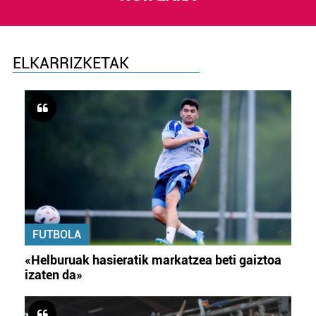
ELKARRIZKETAK
FUTBOLA
«Helburuak hasieratik markatzea beti gaiztoa
izaten da»