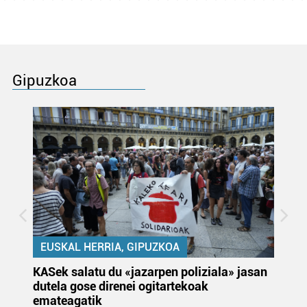
Gipuzkoa
EUSKAL HERRIA, GIPUZKOA
KASek salatu du «jazarpen poliziala» jasan
Pa
dutela gose direnei ogitartekoak
da
emateagatik
«s