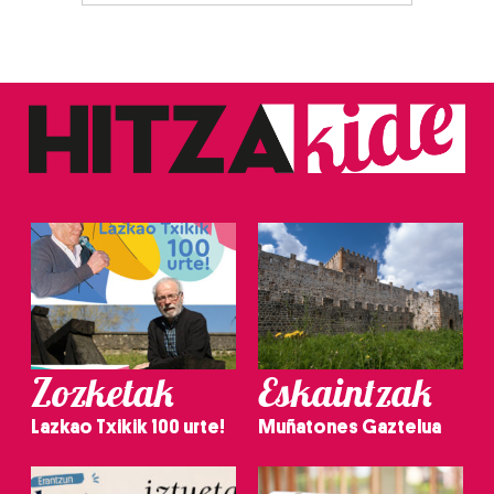
Zozketak
Eskaintzak
Lazkao Txikik 100 urte!
Muñatones Gaztelua