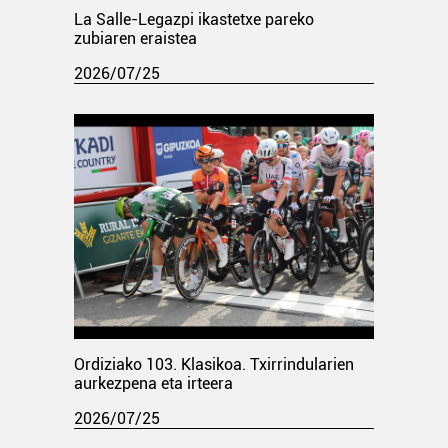
La Salle-Legazpi ikastetxe pareko
zubiaren eraistea
2026/07/25
Ordiziako 103. Klasikoa. Txirrindularien
aurkezpena eta irteera
2026/07/25