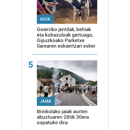
AISIA
Goierriko jentilak, behiak
eta kobazuloak gertuago,
Gipuzkoako Parketxe
Sarearen eskaintzari esker
5
JAIAK
Brinkolako jaiak aurten
abuztuaren 28tik 30era
ospatuko dira