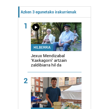
Azken 3 egunetako irakurrienak
1
HILBERRIA
Jexux Mendizabal
'Kaxkagorri' artzain
zaldibiarra hil da
2