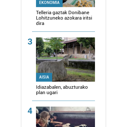
EKONOMIA
Telleria gaztak Donibane
Lohitzuneko azokara iritsi
dira
3
AISIA
Idiazabalen, abuzturako
plan ugari
4