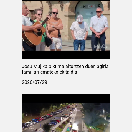
Josu Mujika biktima aitortzen duen agiria
familiari emateko ekitaldia
2026/07/29