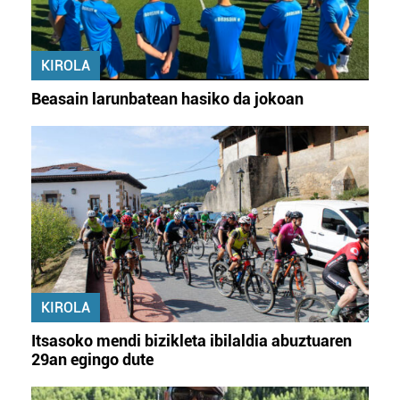
KIROLA
Beasain larunbatean hasiko da jokoan
KIROLA
Itsasoko mendi bizikleta ibilaldia abuztuaren
29an egingo dute