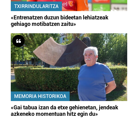
TXIRRINDULARITZA
«Entrenatzen duzun bideetan lehiatzeak
gehiago motibatzen zaitu»
MEMORIA HISTORIKOA
«Gai tabua izan da etxe gehienetan, jendeak
azkeneko momentuan hitz egin du»