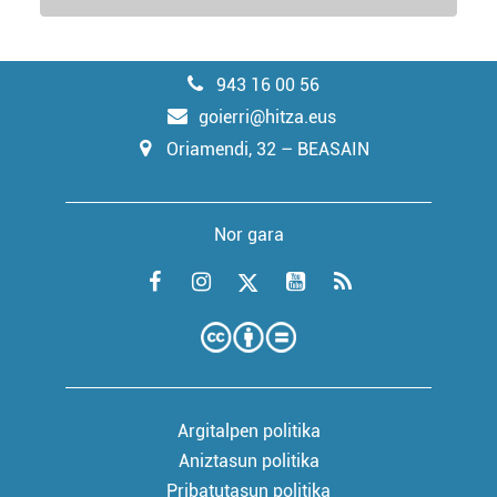
943 16 00 56
goierri@hitza.eus
Oriamendi, 32 – BEASAIN
Nor gara
Argitalpen politika
Aniztasun politika
Pribatutasun politika