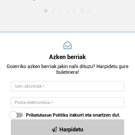
Azken berriak
Goierriko azken berriak jakin nahi dituzu? Harpidetu gure
buletinera!
Pribatutasun Politika
irakurri eta onartzen dut.
Harpidetu