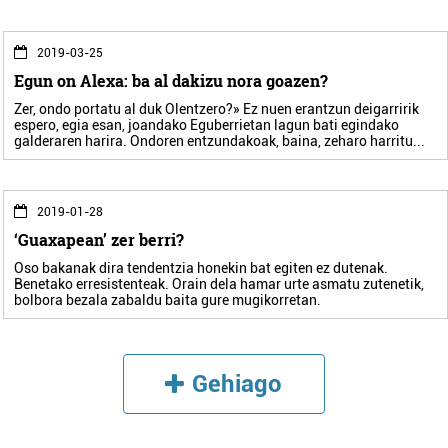
2019-03-25
Egun on Alexa: ba al dakizu nora goazen?
Zer, ondo portatu al duk Olentzero?» Ez nuen erantzun deigarririk
espero, egia esan, joandako Eguberrietan lagun bati egindako
galderaren harira. Ondoren entzundakoak, baina, zeharo harritu...
2019-01-28
‘Guaxapean’ zer berri?
Oso bakanak dira tendentzia honekin bat egiten ez dutenak.
Benetako erresistenteak. Orain dela hamar urte asmatu zutenetik,
bolbora bezala zabaldu baita gure mugikorretan.
Gehiago