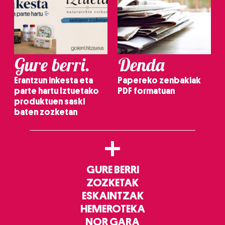
Gure berri.
Denda
Erantzun inkesta eta
Papereko zenbakiak
parte hartu Iztuetako
PDF formatuan
produktuen saski
baten zozketan
+
GURE BERRI
ZOZKETAK
ESKAINTZAK
HEMEROTEKA
NOR GARA