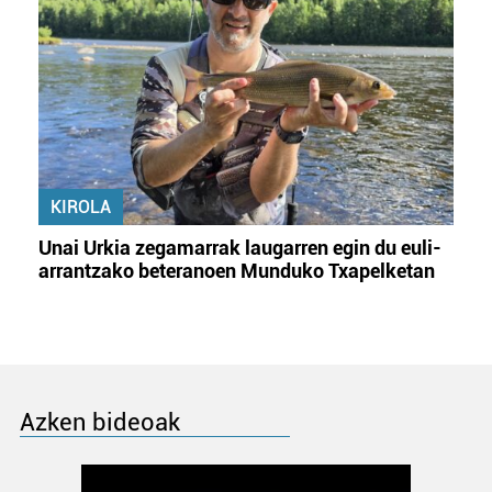
KIROLA
Unai Urkia zegamarrak laugarren egin du euli-
arrantzako beteranoen Munduko Txapelketan
Azken bideoak