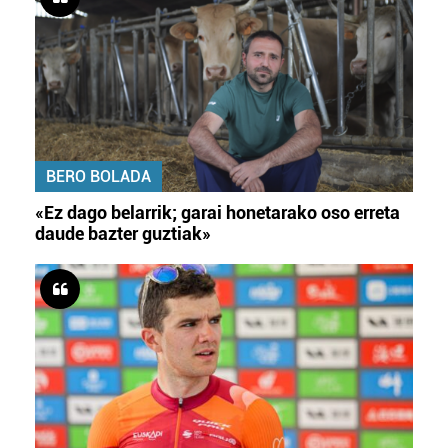
BERO BOLADA
«Ez dago belarrik; garai honetarako oso erreta
daude bazter guztiak»