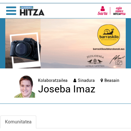
Sartu
Kolaboratzailea
Sinadura
Beasain
Joseba Imaz
Komunitatea