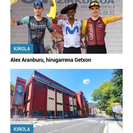
Lortu zure datu pertsonalak prozesatzeko moduari
buruzko informazio gehiago eta ezarri zure lehentasunak
datuen atalean. Edozein unetan alda edo ken dezakezu
zure baimena Cookieen adierazpenean.
Webgune honek cookie propioak eta hirugarrenen cookie-
KIROLA
fitxategiak erabiltzen ditu. Zure esperientzia eta
zerbitzuak hobetzeko asmoz, cookie teknologiaz
Alex Aranburu, hirugarrena Getxon
baliatzen gara. Ohar hau onartuz gero, teknologia hori
erabiltzeko baimen esplizitua ematen diguzu.
Gehiago
irakurri
KIROLA