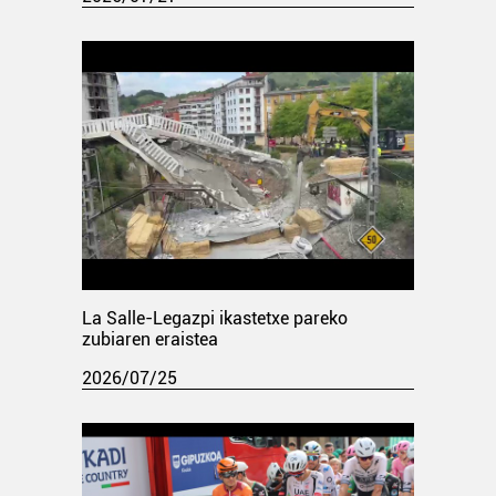
La Salle-Legazpi ikastetxe pareko
zubiaren eraistea
2026/07/25