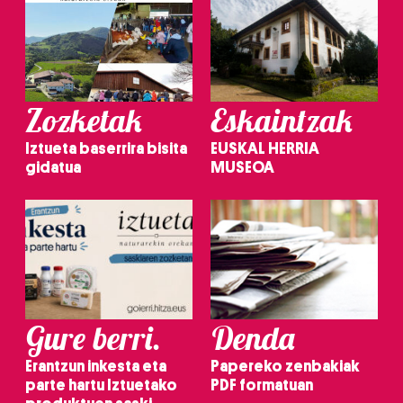
Zozketak
Eskaintzak
Iztueta baserrira bisita
EUSKAL HERRIA
gidatua
MUSEOA
Gure berri.
Denda
Erantzun inkesta eta
Papereko zenbakiak
parte hartu Iztuetako
PDF formatuan