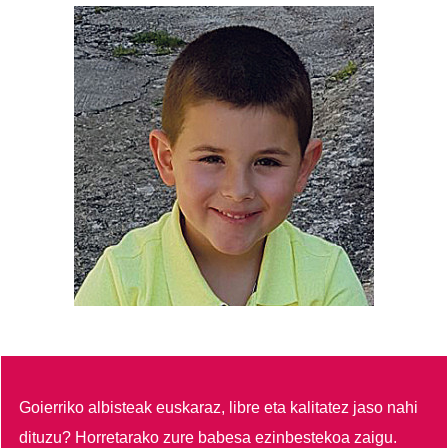
Goierriko albisteak euskaraz, libre eta kalitatez jaso nahi
dituzu?
Horretarako zure babesa ezinbestekoa zaigu.