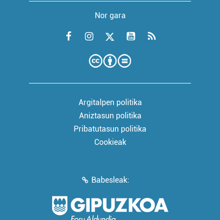
Nor gara
Argitalpen politika
Aniztasun politika
Pribatutasun politika
Cookieak
Babesleak: