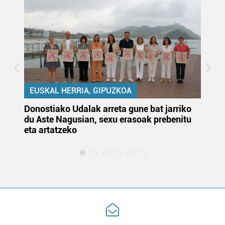
EUSKAL HERRIA, GIPUZKOA
Donostiako Udalak arreta gune bat jarriko
Ur
du Aste Nagusian, sexu erasoak prebenitu
es
eta artatzeko
lu