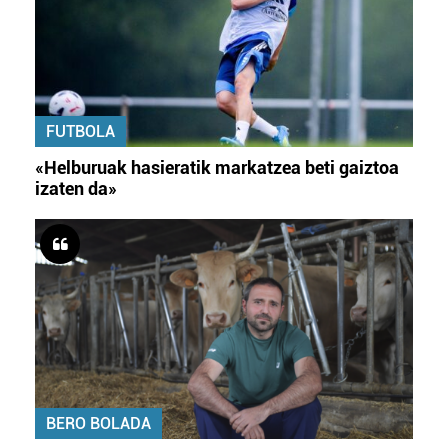
FUTBOLA
«Helburuak hasieratik markatzea beti gaiztoa
izaten da»
BERO BOLADA