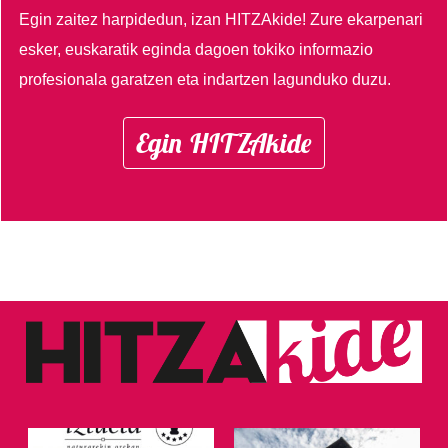
Egin zaitez harpidedun, izan HITZAkide!
Zure ekarpenari
esker, euskaratik eginda dagoen tokiko informazio
profesionala garatzen eta indartzen lagunduko duzu.
Egin HITZAkide