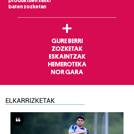
produktuen saski
baten zozketan
+
GURE BERRI
ZOZKETAK
ESKAINTZAK
HEMEROTEKA
NOR GARA
ELKARRIZKETAK