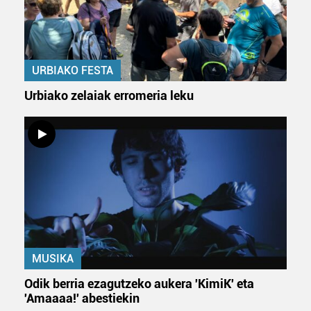
URBIAKO FESTA
Urbiako zelaiak erromeria leku
MUSIKA
Odik berria ezagutzeko aukera 'KimiK' eta
'Amaaaa!' abestiekin