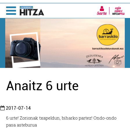
Sartu
Anaitz 6 urte
2017-07-14
6 urte! Zorionak txapeldun, biharko partez! Ondo-ondo
pasa asteburua