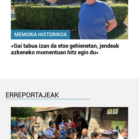
MEMORIA HISTORIKOA
«Gai tabua izan da etxe gehienetan, jendeak
azkeneko momentuan hitz egin du»
ERREPORTAJEAK