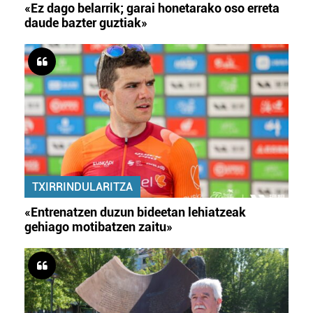
«Ez dago belarrik; garai honetarako oso erreta
daude bazter guztiak»
TXIRRINDULARITZA
«Entrenatzen duzun bideetan lehiatzeak
gehiago motibatzen zaitu»