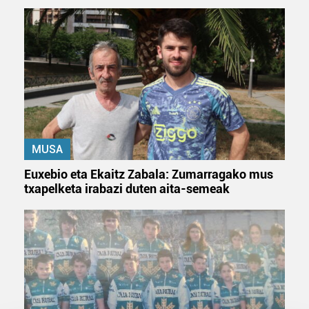
MUSA
Euxebio eta Ekaitz Zabala: Zumarragako mus
txapelketa irabazi duten aita-semeak