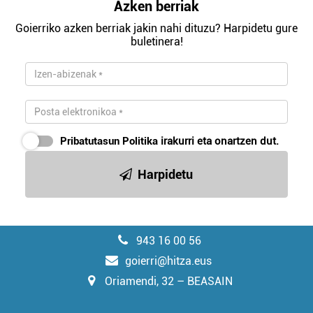
Azken berriak
Goierriko azken berriak jakin nahi dituzu? Harpidetu gure
buletinera!
Pribatutasun Politika
irakurri eta onartzen dut.
Harpidetu
943 16 00 56
goierri@hitza.eus
Oriamendi, 32 – BEASAIN