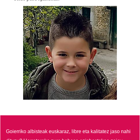
Goierriko albisteak euskaraz, libre eta kalitatez jaso nahi