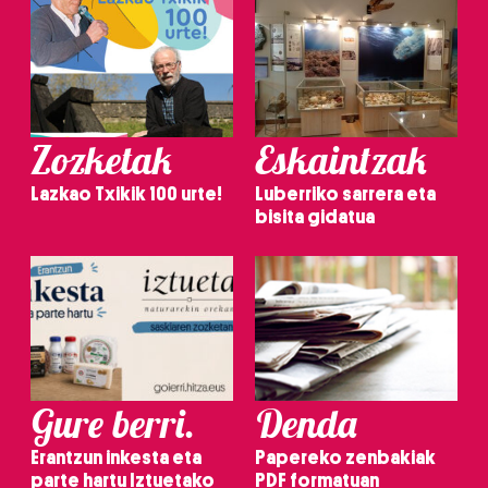
Zozketak
Eskaintzak
Lazkao Txikik 100 urte!
Luberriko sarrera eta
bisita gidatua
Gure berri.
Denda
Erantzun inkesta eta
Papereko zenbakiak
parte hartu Iztuetako
PDF formatuan