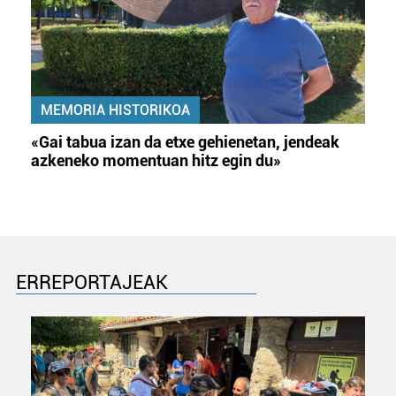
MEMORIA HISTORIKOA
«Gai tabua izan da etxe gehienetan, jendeak
azkeneko momentuan hitz egin du»
ERREPORTAJEAK