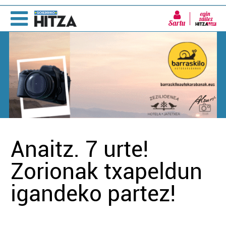
Sartu
Anaitz. 7 urte!
Zorionak txapeldun
igandeko partez!