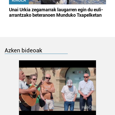
KIROLA
Unai Urkia zegamarrak laugarren egin du euli-
arrantzako beteranoen Munduko Txapelketan
Azken bideoak