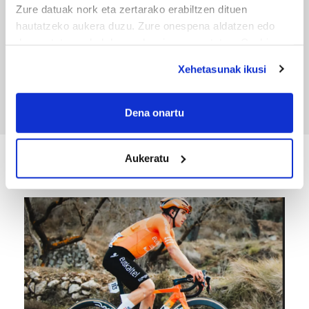
Zure datuak nork eta zertarako erabiltzen dituen
hautatzeko aukera duzu. Zure onespena aldatzen edo
deuseztatzen ahal duzu edozein momentutan, Cookie
TXIRRINDULARITZA
deklaraziotik edo Privacy triggerean klikatuz.
Xehetasunak ikusi
Tourreko goierritarrak
If you allow, we would also like to:
Collect information about your geographical
Dena onartu
location which can be accurate to within several
meters
Aukeratu
Identify your device by actively scanning it for
KIROLA
specific characteristics (fingerprinting)
Find out more about how your personal data is processed
and set your preferences in the
details section
.
Guk eta gure bazkideek zure datu pertsonalak
prozesatzen ditugu, zure IP zenbakia, besteak beste,
teknologia erabiliz, cookieak adibidez, iragarki eta eduki
pertsonalizatuak eskaintzeko, iragarkiak eta edukia