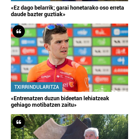
«Ez dago belarrik; garai honetarako oso erreta
daude bazter guztiak»
TXIRRINDULARITZA
«Entrenatzen duzun bideetan lehiatzeak
gehiago motibatzen zaitu»