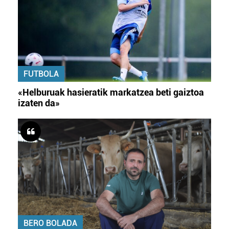
FUTBOLA
«Helburuak hasieratik markatzea beti gaiztoa
izaten da»
BERO BOLADA