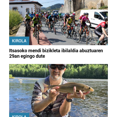
erabiltzeko baimen esplizitua ematen diguzu.
Gehiago
irakurri
KIROLA
Itsasoko mendi bizikleta ibilaldia abuztuaren
29an egingo dute