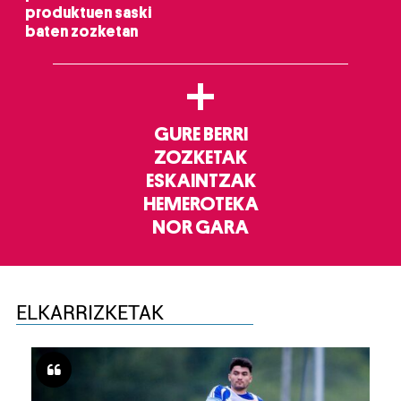
produktuen saski
baten zozketan
+
GURE BERRI
ZOZKETAK
ESKAINTZAK
HEMEROTEKA
NOR GARA
ELKARRIZKETAK