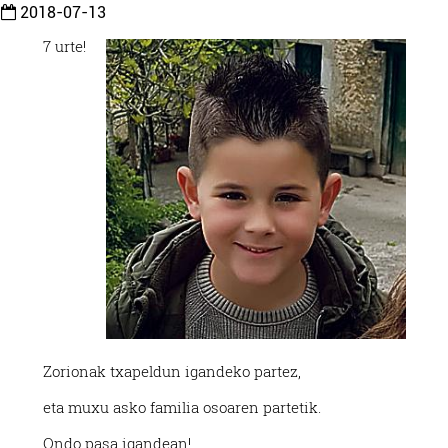
2018-07-13
7 urte!
Zorionak txapeldun igandeko partez,
eta muxu asko familia osoaren partetik.
Ondo pasa igandean!