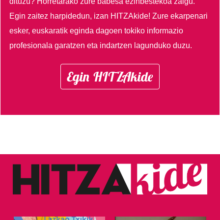
dituzu?
Horretarako zure babesa ezinbestekoa zaigu.
Egin zaitez harpidedun, izan HITZAkide!
Zure ekarpenari
esker, euskaratik eginda dagoen tokiko informazio
profesionala garatzen eta indartzen lagunduko duzu.
Egin HITZAkide