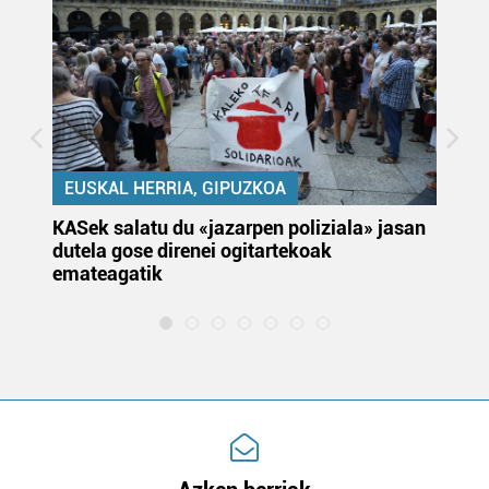
EUSKAL HERRIA, GIPUZKOA
KASek salatu du «jazarpen poliziala» jasan
Pa
dutela gose direnei ogitartekoak
da
emateagatik
«s