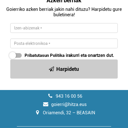
Azken berriak
Goierriko azken berriak jakin nahi dituzu? Harpidetu gure
buletinera!
Pribatutasun Politika
irakurri eta onartzen dut.
Harpidetu
943 16 00 56
goierri@hitza.eus
Oriamendi, 32 – BEASAIN