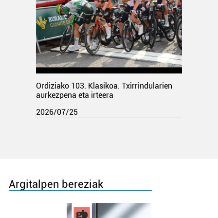
Ordiziako 103. Klasikoa. Txirrindularien
aurkezpena eta irteera
2026/07/25
Argitalpen bereziak