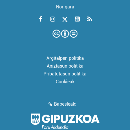
Nor gara
Argitalpen politika
Aniztasun politika
Pribatutasun politika
Cookieak
Babesleak: