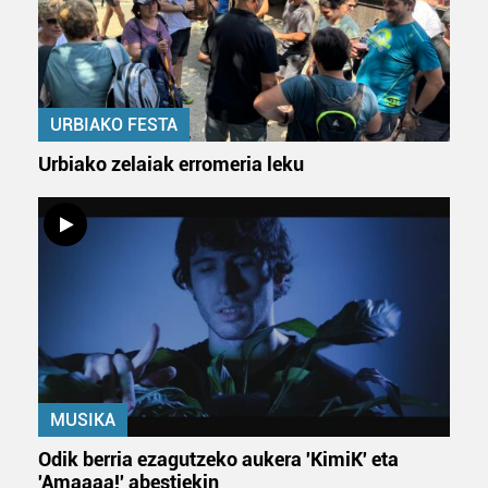
URBIAKO FESTA
Urbiako zelaiak erromeria leku
MUSIKA
Odik berria ezagutzeko aukera 'KimiK' eta
'Amaaaa!' abestiekin