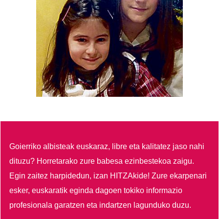
Goierriko albisteak euskaraz, libre eta kalitatez jaso nahi
dituzu?
Horretarako zure babesa ezinbestekoa zaigu.
Egin zaitez harpidedun, izan HITZAkide!
Zure ekarpenari
esker, euskaratik eginda dagoen tokiko informazio
profesionala garatzen eta indartzen lagunduko duzu.