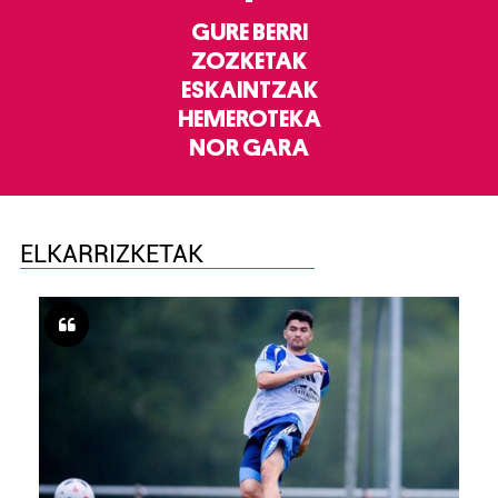
GURE BERRI
ZOZKETAK
ESKAINTZAK
HEMEROTEKA
NOR GARA
ELKARRIZKETAK