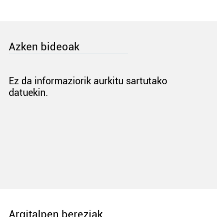
Azken bideoak
Ez da informaziorik aurkitu sartutako
datuekin.
Argitalpen bereziak