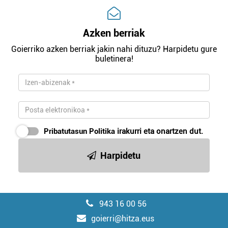
Azken berriak
Goierriko azken berriak jakin nahi dituzu? Harpidetu gure
buletinera!
Pribatutasun Politika
irakurri eta onartzen dut.
Harpidetu
943 16 00 56
goierri@hitza.eus