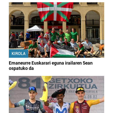
KIROLA
Emaneurre Euskarari eguna irailaren 5ean
ospatuko da