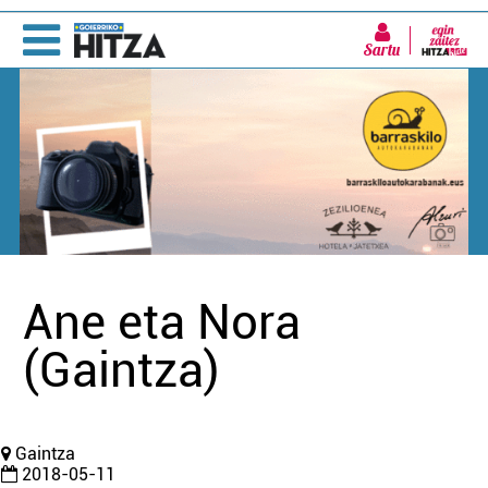
Sartu
Ane eta Nora
(Gaintza)
Gaintza
2018-05-11