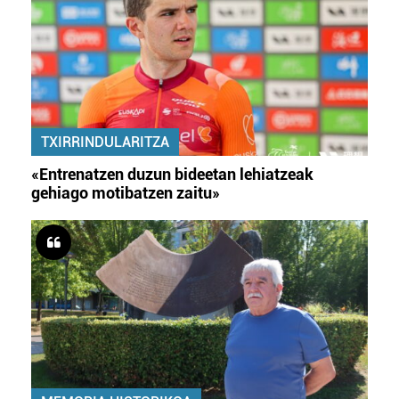
TXIRRINDULARITZA
«Entrenatzen duzun bideetan lehiatzeak
gehiago motibatzen zaitu»