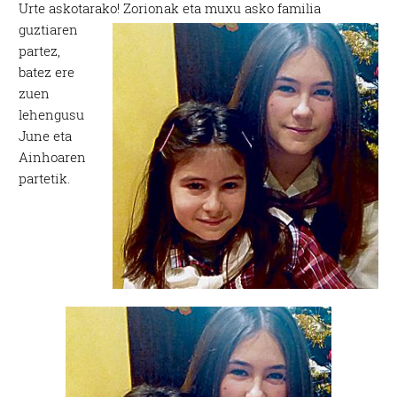
Urte askotarako!
Zorionak eta muxu asko familia
guztiaren
partez,
batez ere
zuen
lehengusu
June eta
Ainhoaren
partetik.