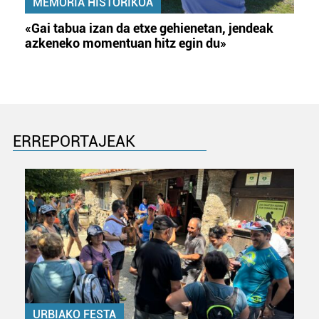
MEMORIA HISTORIKOA
«Gai tabua izan da etxe gehienetan, jendeak
azkeneko momentuan hitz egin du»
ERREPORTAJEAK
URBIAKO FESTA