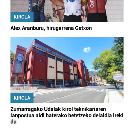
KIROLA
Alex Aranburu, hirugarrena Getxon
KIROLA
Zumarragako Udalak kirol teknikariaren
lanpostua aldi baterako betetzeko deialdia ireki
du