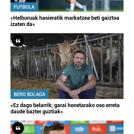
FUTBOLA
«Helburuak hasieratik markatzea beti gaiztoa
izaten da»
BERO BOLADA
«Ez dago belarrik; garai honetarako oso erreta
daude bazter guztiak»