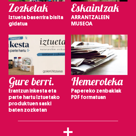
Zozketak
Eskaintzak
Iztueta baserrira bisita
ARRANTZALEEN
gidatua
MUSEOA
Gure berri.
Hemeroteka
Erantzun inkesta eta
Papereko zenbakiak
parte hartu Iztuetako
PDF formatuan
produktuen saski
baten zozketan
+