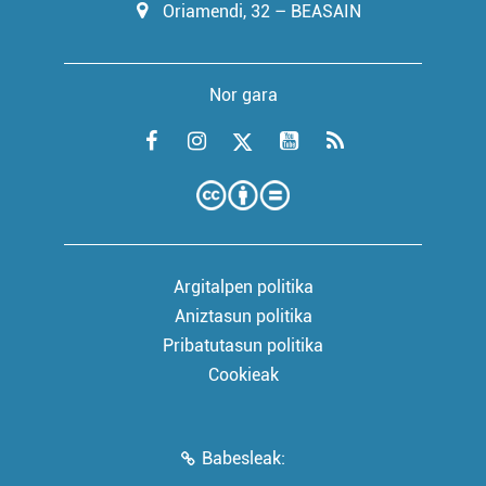
Oriamendi, 32 – BEASAIN
Nor gara
Argitalpen politika
Aniztasun politika
Pribatutasun politika
Cookieak
Babesleak: