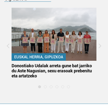
EUSKAL HERRIA, GIPUZKOA
Donostiako Udalak arreta gune bat jarriko
Ur
du Aste Nagusian, sexu erasoak prebenitu
es
eta artatzeko
lu