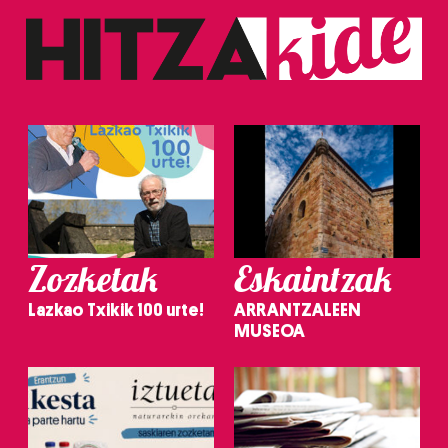
Zozketak
Eskaintzak
Lazkao Txikik 100 urte!
ARRANTZALEEN
MUSEOA