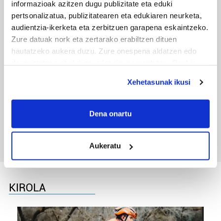
informazioak azitzen dugu publizitate eta eduki
pertsonalizatua, publizitatearen eta edukiaren neurketa,
audientzia-ikerketa eta zerbitzuen garapena eskaintzeko.
Zure datuak nork eta zertarako erabiltzen dituen
hautatzeko aukera duzu. Zure onespena aldatzen edo
deuseztatzen ahal duzu edozein momentutan, Cookie
deklaraziotik edo Privacy triggerean klikatuz.
Xehetasunak ikusi
If you allow, we would also like to:
TXIRRINDULARITZA
Collect information about your geographical
Dena onartu
Tourreko goierritarrak
location which can be accurate to within several
meters
Aukeratu
Identify your device by actively scanning it for
specific characteristics (fingerprinting)
Find out more about how your personal data is processed
and set your preferences in the
details section
.
KIROLA
Guk eta gure bazkideek zure datu pertsonalak
prozesatzen ditugu, zure IP zenbakia, besteak beste,