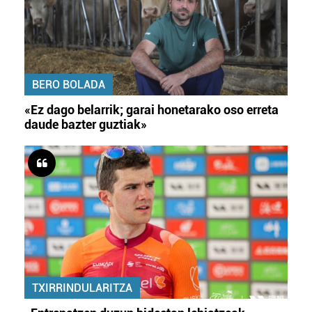
BERO BOLADA
«Ez dago belarrik; garai honetarako oso erreta
daude bazter guztiak»
TXIRRINDULARITZA