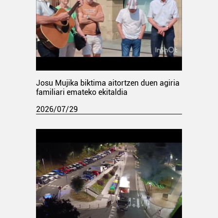
Josu Mujika biktima aitortzen duen agiria
familiari emateko ekitaldia
2026/07/29