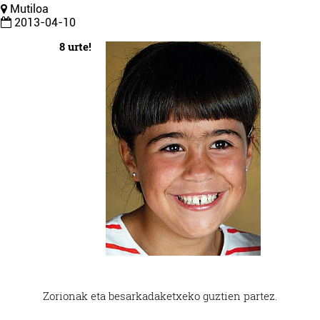
Mutiloa
2013-04-10
8 urte!
Zorionak eta besarkadak
etxeko guztien partez.