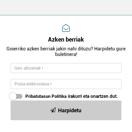
Azken berriak
Goierriko azken berriak jakin nahi dituzu? Harpidetu gure
buletinera!
Pribatutasun Politika
irakurri eta onartzen dut.
Harpidetu