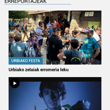
ERREPORTAJEAK
URBIAKO FESTA
Urbiako zelaiak erromeria leku