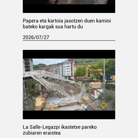
Papera eta kartoia jasotzen duen kamioi
bateko kargak sua hartu du
2026/07/27
La Salle-Legazpi ikastetxe pareko
zubiaren eraistea