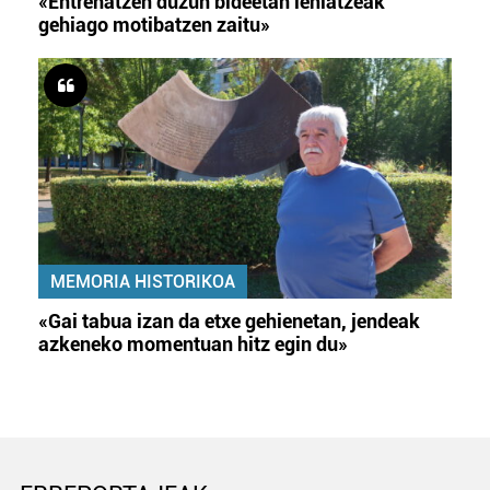
«Entrenatzen duzun bideetan lehiatzeak
gehiago motibatzen zaitu»
MEMORIA HISTORIKOA
«Gai tabua izan da etxe gehienetan, jendeak
azkeneko momentuan hitz egin du»