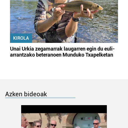
KIROLA
Unai Urkia zegamarrak laugarren egin du euli-
arrantzako beteranoen Munduko Txapelketan
Azken bideoak