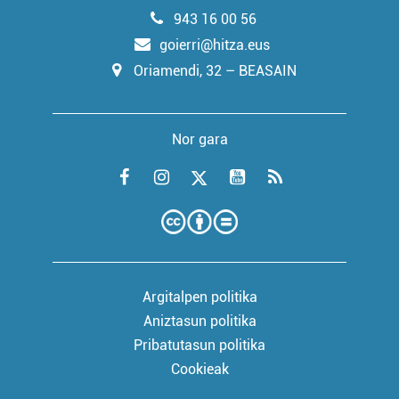
943 16 00 56
goierri@hitza.eus
Oriamendi, 32 – BEASAIN
Nor gara
Argitalpen politika
Aniztasun politika
Pribatutasun politika
Cookieak