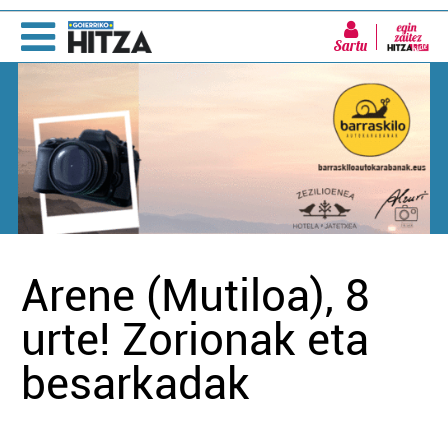
Sartu
Arene (Mutiloa), 8
urte! Zorionak eta
besarkadak