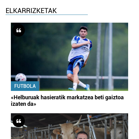
ELKARRIZKETAK
FUTBOLA
«Helburuak hasieratik markatzea beti gaiztoa
izaten da»