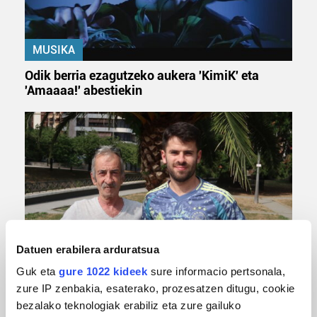
MUSIKA
Odik berria ezagutzeko aukera 'KimiK' eta
'Amaaaa!' abestiekin
Datuen erabilera arduratsua
MUSA
Guk eta
gure 1022 kideek
sure informacio pertsonala,
Euxebio eta Ekaitz Zabala: Zumarragako mus
zure IP zenbakia, esaterako, prozesatzen ditugu, cookie
txapelketa irabazi duten aita-semeak
bezalako teknologiak erabiliz eta zure gailuko