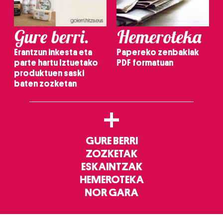
Gure berri.
Hemeroteka
Erantzun inkesta eta
Papereko zenbakiak
parte hartu Iztuetako
PDF formatuan
produktuen saski
baten zozketan
+
GURE BERRI
ZOZKETAK
ESKAINTZAK
HEMEROTEKA
NOR GARA