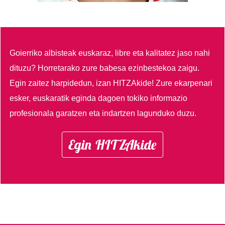
Goierriko albisteak euskaraz, libre eta kalitatez jaso nahi
dituzu?
Horretarako zure babesa ezinbestekoa zaigu.
Egin zaitez harpidedun, izan HITZAkide!
Zure ekarpenari
esker, euskaratik eginda dagoen tokiko informazio
profesionala garatzen eta indartzen lagunduko duzu.
Egin HITZAkide