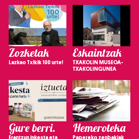
Zozketak
Eskaintzak
Lazkao Txikik 100 urte!
TXAKOLIN MUSEOA-
TXAKOLINGUNEA
Gure berri.
Hemeroteka
Erantzun inkesta eta
Papereko zenbakiak