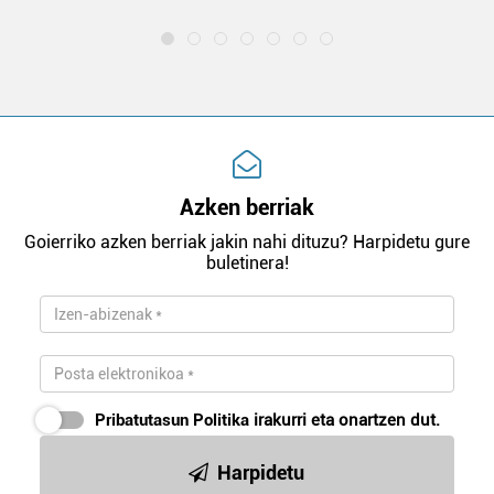
Azken berriak
Goierriko azken berriak jakin nahi dituzu? Harpidetu gure
buletinera!
Pribatutasun Politika
irakurri eta onartzen dut.
Harpidetu