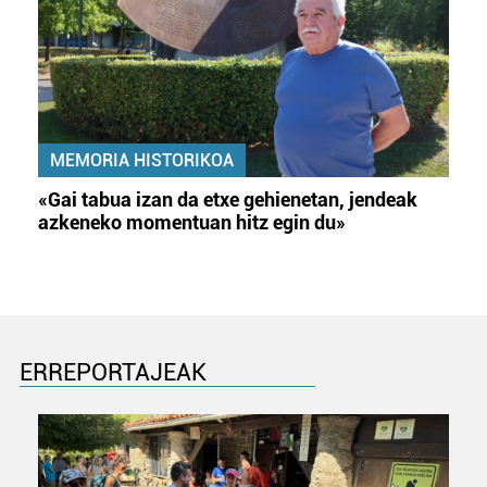
MEMORIA HISTORIKOA
«Gai tabua izan da etxe gehienetan, jendeak
azkeneko momentuan hitz egin du»
ERREPORTAJEAK