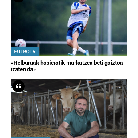
FUTBOLA
«Helburuak hasieratik markatzea beti gaiztoa
izaten da»