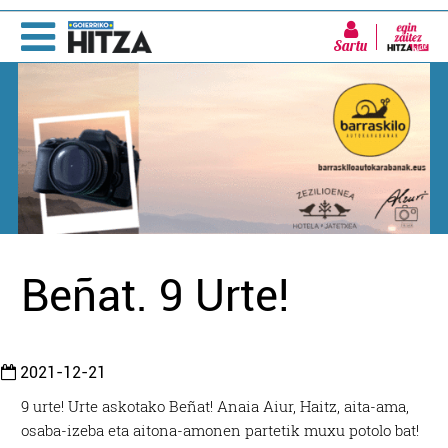
Sartu
Beñat. 9 Urte!
2021-12-21
9 urte! Urte askotako Beñat! Anaia Aiur, Haitz, aita-ama,
osaba-izeba eta aitona-amonen partetik muxu potolo bat!