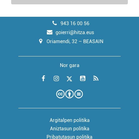
943 16 00 56
goierri@hitza.eus
Oriamendi, 32 – BEASAIN
Nor gara
Argitalpen politika
Aniztasun politika
Pribatutasun politika