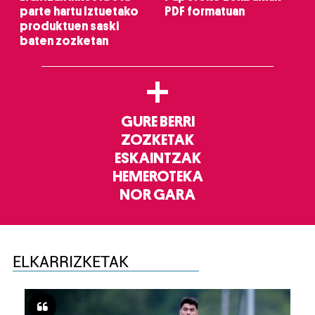
parte hartu Iztuetako
PDF formatuan
produktuen saski
baten zozketan
+
GURE BERRI
ZOZKETAK
ESKAINTZAK
HEMEROTEKA
NOR GARA
ELKARRIZKETAK