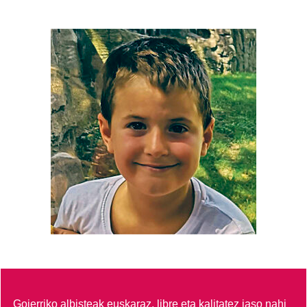
Goierriko albisteak euskaraz, libre eta kalitatez jaso nahi