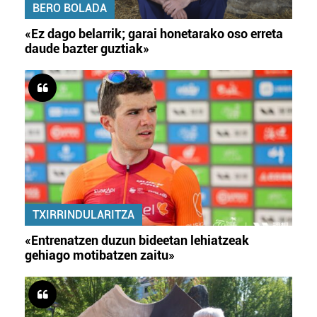
BERO BOLADA
«Ez dago belarrik; garai honetarako oso erreta
daude bazter guztiak»
TXIRRINDULARITZA
«Entrenatzen duzun bideetan lehiatzeak
gehiago motibatzen zaitu»