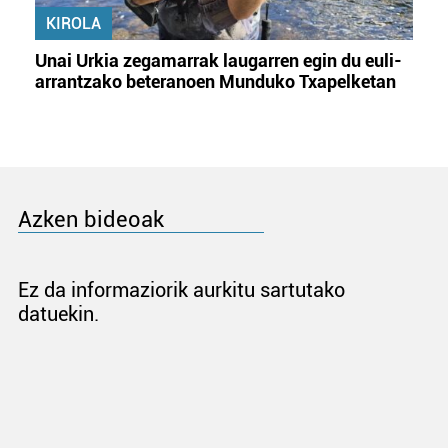
KIROLA
Unai Urkia zegamarrak laugarren egin du euli-
arrantzako beteranoen Munduko Txapelketan
Azken bideoak
Ez da informaziorik aurkitu sartutako
datuekin.