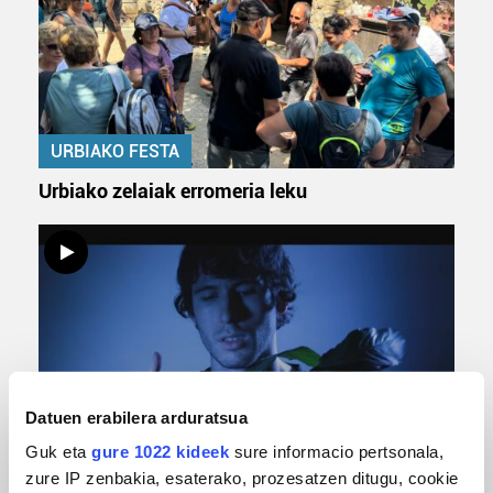
URBIAKO FESTA
Urbiako zelaiak erromeria leku
Datuen erabilera arduratsua
MUSIKA
Guk eta
gure 1022 kideek
sure informacio pertsonala,
zure IP zenbakia, esaterako, prozesatzen ditugu, cookie
Odik berria ezagutzeko aukera 'KimiK' eta