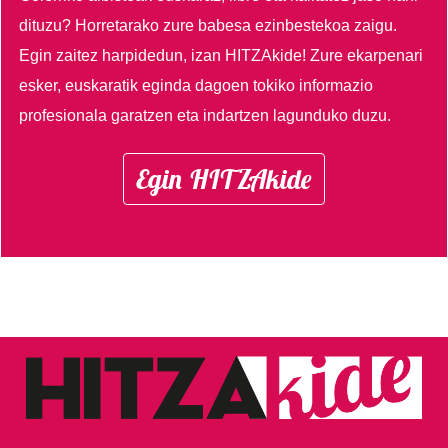
dituzu?
Horretarako zure babesa ezinbestekoa zaigu.
Egin zaitez harpidedun, izan HITZAkide!
Zure ekarpenari
esker, euskaratik eginda dagoen tokiko informazio
profesionala garatzen eta indartzen lagunduko duzu.
Egin HITZAkide