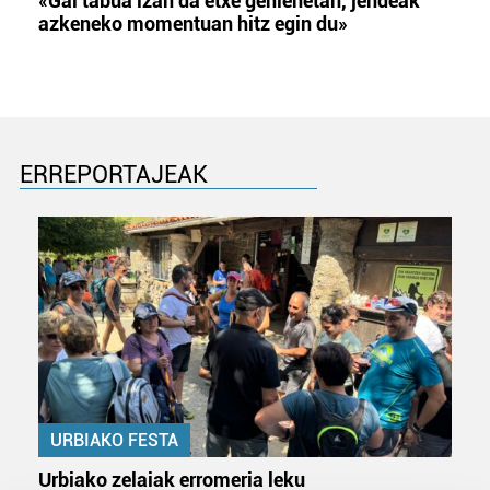
«Gai tabua izan da etxe gehienetan, jendeak
azkeneko momentuan hitz egin du»
ERREPORTAJEAK
URBIAKO FESTA
Urbiako zelaiak erromeria leku