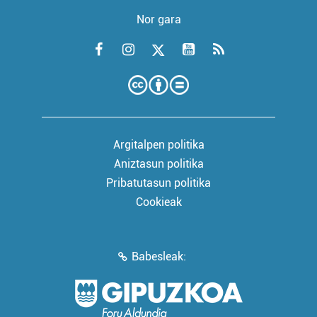
Nor gara
Argitalpen politika
Aniztasun politika
Pribatutasun politika
Cookieak
Babesleak: