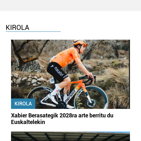
Lortu zure datu pertsonalak prozesatzeko moduari
buruzko informazio gehiago eta ezarri zure lehentasunak
datuen atalean. Edozein unetan alda edo ken dezakezu
KIROLA
zure baimena Cookieen adierazpenean.
Webgune honek cookie propioak eta hirugarrenen cookie-
fitxategiak erabiltzen ditu. Zure esperientzia eta
zerbitzuak hobetzeko asmoz, cookie teknologiaz
baliatzen gara. Ohar hau onartuz gero, teknologia hori
erabiltzeko baimen esplizitua ematen diguzu.
Gehiago
irakurri
KIROLA
Xabier Berasategik 2028ra arte berritu du
Euskaltelekin