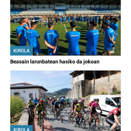
KIROLA
Beasain larunbatean hasiko da jokoan
KIROLA