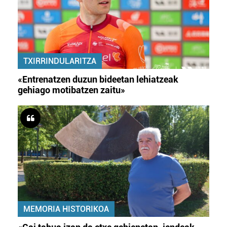
TXIRRINDULARITZA
«Entrenatzen duzun bideetan lehiatzeak
gehiago motibatzen zaitu»
MEMORIA HISTORIKOA