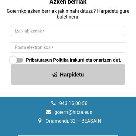
Azken berriak
Goierriko azken berriak jakin nahi dituzu? Harpidetu gure
buletinera!
Pribatutasun Politika
irakurri eta onartzen dut.
Harpidetu
943 16 00 56
goierri@hitza.eus
Oriamendi, 32 – BEASAIN