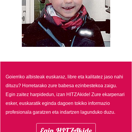
Goierriko albisteak euskaraz, libre eta kalitatez jaso nahi
dituzu?
Horretarako zure babesa ezinbestekoa zaigu.
Egin zaitez harpidedun, izan HITZAkide!
Zure ekarpenari
esker, euskaratik eginda dagoen tokiko informazio
profesionala garatzen eta indartzen lagunduko duzu.
Egin HITZAkide