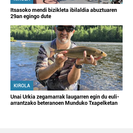
Itsasoko mendi bizikleta ibilaldia abuztuaren
29an egingo dute
KIROLA
Unai Urkia zegamarrak laugarren egin du euli-
arrantzako beteranoen Munduko Txapelketan