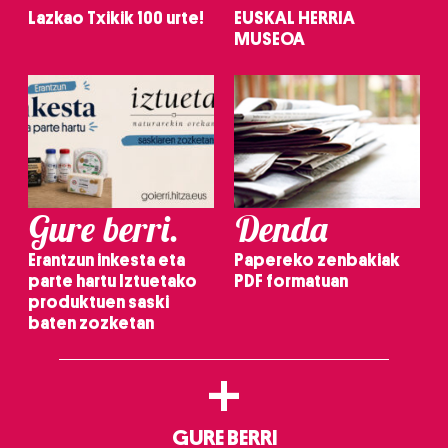
Lazkao Txikik 100 urte!
EUSKAL HERRIA
MUSEOA
Gure berri.
Denda
Erantzun inkesta eta
Papereko zenbakiak
parte hartu Iztuetako
PDF formatuan
produktuen saski
baten zozketan
+
GURE BERRI