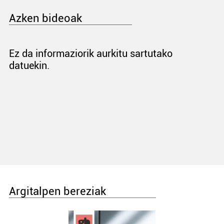
Azken bideoak
Ez da informaziorik aurkitu sartutako
datuekin.
Argitalpen bereziak