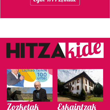
Zozketak
Eskaintzak