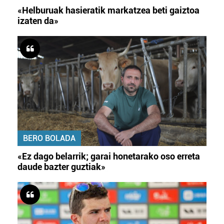
«Helburuak hasieratik markatzea beti gaiztoa
izaten da»
BERO BOLADA
«Ez dago belarrik; garai honetarako oso erreta
daude bazter guztiak»