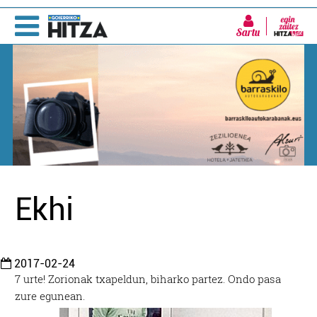
Sartu
Ekhi
2017-02-24
7 urte! Zorionak txapeldun, biharko partez. Ondo pasa
zure egunean.