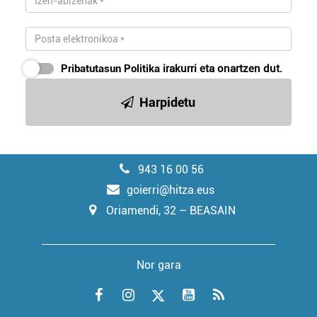
Pribatutasun Politika
irakurri eta onartzen dut.
Harpidetu
943 16 00 56
goierri@hitza.eus
Oriamendi, 32 – BEASAIN
Nor gara