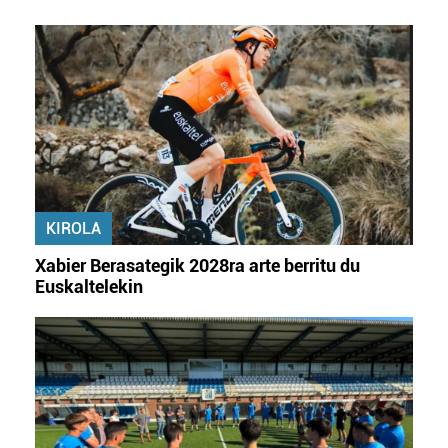
datuen atalean. Edozein unetan alda edo ken dezakezu
zure baimena Cookieen adierazpenean.
Webgune honek cookie propioak eta hirugarrenen cookie-
fitxategiak erabiltzen ditu. Zure esperientzia eta
zerbitzuak hobetzeko asmoz, cookie teknologiaz
baliatzen gara. Ohar hau onartuz gero, teknologia hori
erabiltzeko baimen esplizitua ematen diguzu.
Gehiago
irakurri
KIROLA
Xabier Berasategik 2028ra arte berritu du
Euskaltelekin