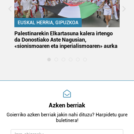
EUSKAL HERRIA, GIPUZKOA
Palestinarekin Elkartasuna kalera irtengo
Do
da Donostiako Aste Nagusian,
du
«sionismoaren eta inperialismoaren» aurka
et
Azken berriak
Goierriko azken berriak jakin nahi dituzu? Harpidetu gure
buletinera!