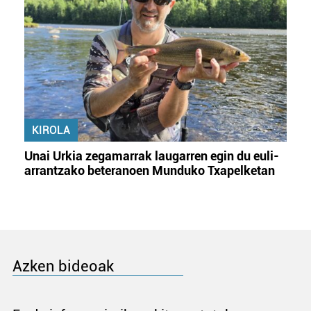
KIROLA
Unai Urkia zegamarrak laugarren egin du euli-
arrantzako beteranoen Munduko Txapelketan
Azken bideoak