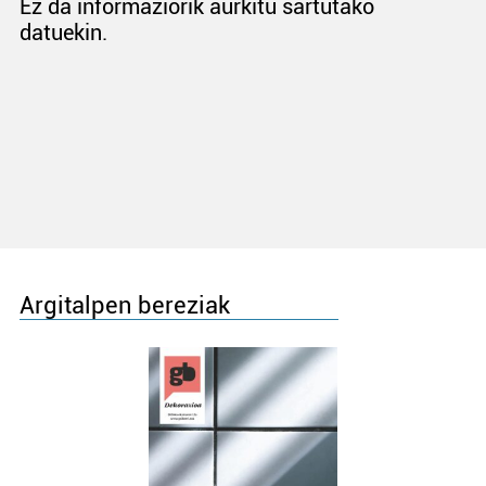
Ez da informaziorik aurkitu sartutako
datuekin.
Argitalpen bereziak