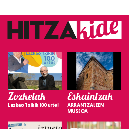
Zozketak
Eskaintzak
Lazkao Txikik 100 urte!
ARRANTZALEEN
MUSEOA