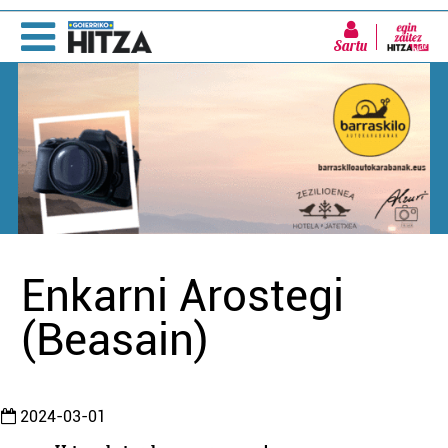
Sartu
Enkarni Arostegi
(Beasain)
2024-03-01