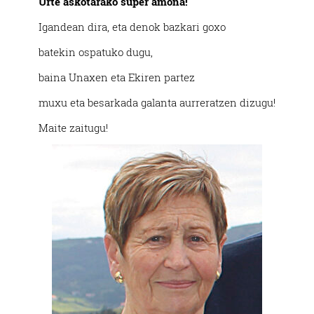
Urte askotarako super amona!
Igandean dira, eta denok bazkari goxo
batekin ospatuko dugu,
baina Unaxen eta Ekiren partez
muxu eta besarkada galanta aurreratzen dizugu!
Maite zaitugu!