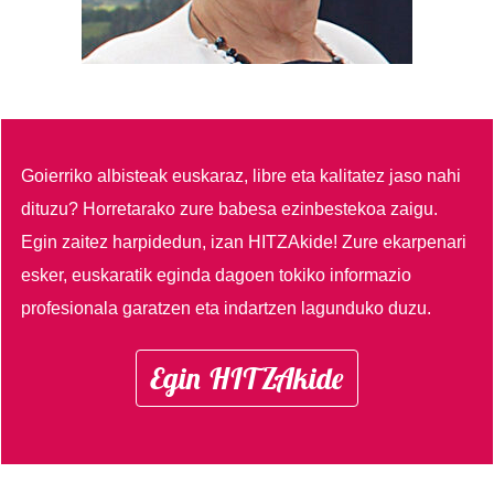
Goierriko albisteak euskaraz, libre eta kalitatez jaso nahi
dituzu?
Horretarako zure babesa ezinbestekoa zaigu.
Egin zaitez harpidedun, izan HITZAkide!
Zure ekarpenari
esker, euskaratik eginda dagoen tokiko informazio
profesionala garatzen eta indartzen lagunduko duzu.
Egin HITZAkide