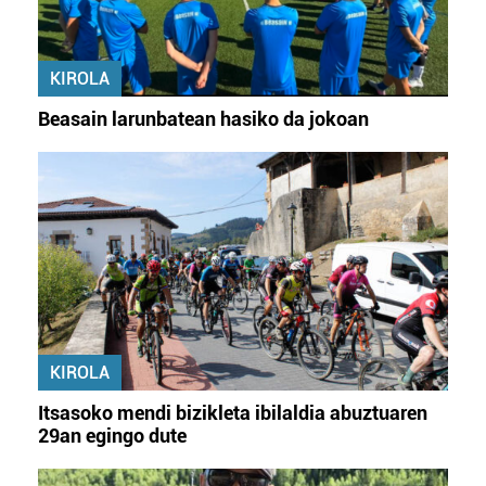
KIROLA
Beasain larunbatean hasiko da jokoan
KIROLA
Itsasoko mendi bizikleta ibilaldia abuztuaren
29an egingo dute