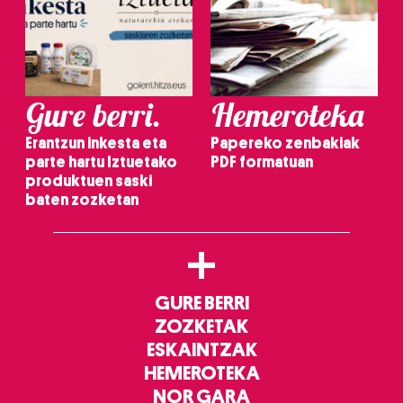
Gure berri.
Hemeroteka
Erantzun inkesta eta
Papereko zenbakiak
parte hartu Iztuetako
PDF formatuan
produktuen saski
baten zozketan
+
GURE BERRI
ZOZKETAK
ESKAINTZAK
HEMEROTEKA
NOR GARA