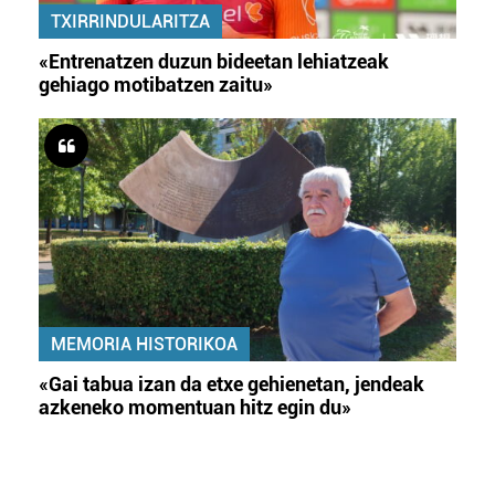
TXIRRINDULARITZA
«Entrenatzen duzun bideetan lehiatzeak
gehiago motibatzen zaitu»
MEMORIA HISTORIKOA
«Gai tabua izan da etxe gehienetan, jendeak
azkeneko momentuan hitz egin du»