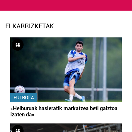
ELKARRIZKETAK
FUTBOLA
«Helburuak hasieratik markatzea beti gaiztoa
izaten da»