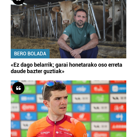
BERO BOLADA
«Ez dago belarrik; garai honetarako oso erreta
daude bazter guztiak»