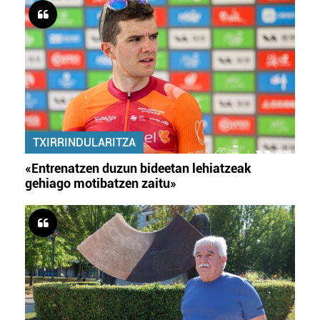
TXIRRINDULARITZA
«Entrenatzen duzun bideetan lehiatzeak
gehiago motibatzen zaitu»