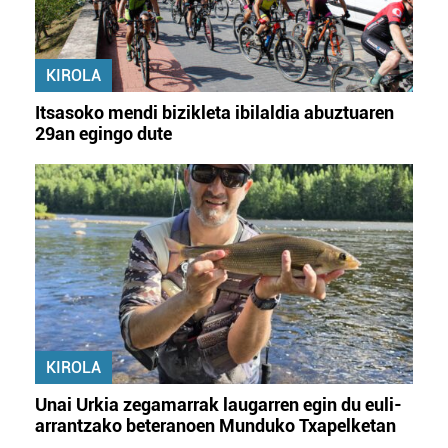
KIROLA
Itsasoko mendi bizikleta ibilaldia abuztuaren
29an egingo dute
KIROLA
Unai Urkia zegamarrak laugarren egin du euli-
arrantzako beteranoen Munduko Txapelketan