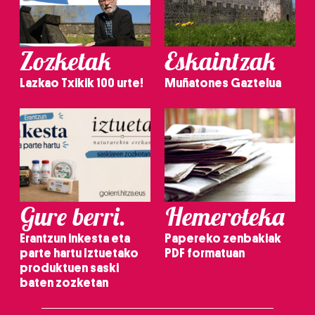
Zozketak
Eskaintzak
Lazkao Txikik 100 urte!
Muñatones Gaztelua
Gure berri.
Hemeroteka
Erantzun inkesta eta
Papereko zenbakiak
parte hartu Iztuetako
PDF formatuan
produktuen saski
baten zozketan