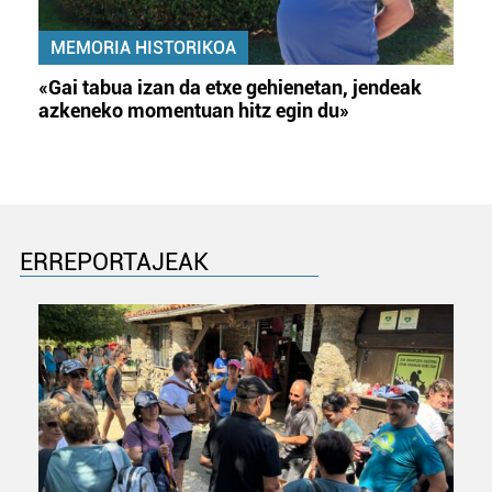
MEMORIA HISTORIKOA
«Gai tabua izan da etxe gehienetan, jendeak
azkeneko momentuan hitz egin du»
ERREPORTAJEAK