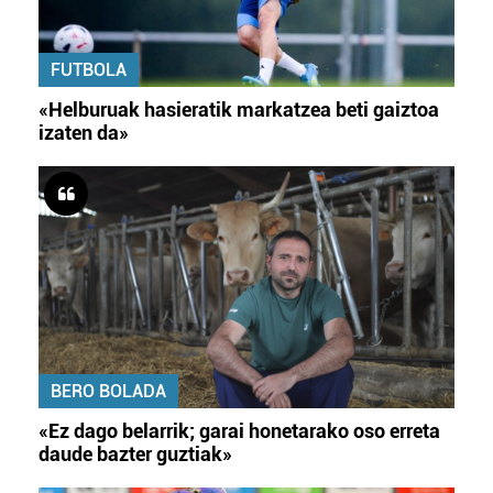
FUTBOLA
«Helburuak hasieratik markatzea beti gaiztoa
izaten da»
BERO BOLADA
«Ez dago belarrik; garai honetarako oso erreta
daude bazter guztiak»