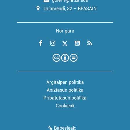
goierri@hitza.eus
Oriamendi, 32 – BEASAIN
Nor gara
Argitalpen politika
Aniztasun politika
Pribatutasun politika
Cookieak
Babesleak: