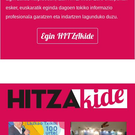
esker, euskaratik eginda dagoen tokiko informazio
profesionala garatzen eta indartzen lagunduko duzu.
Egin HITZAkide