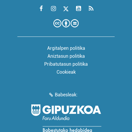
Argitalpen politika
Aniztasun politika
Pribatutasun politika
Cookieak
Babesleak: