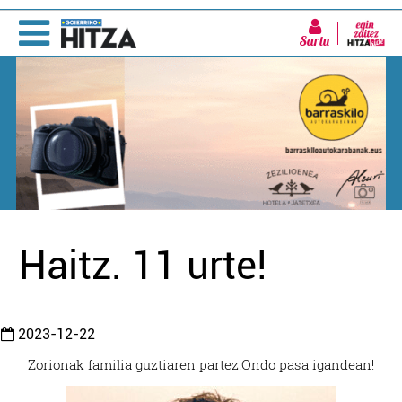
Sartu
Haitz. 11 urte!
2023-12-22
Zorionak familia guztiaren partez!
Ondo pasa igandean!