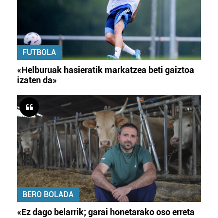
FUTBOLA
«Helburuak hasieratik markatzea beti gaiztoa
izaten da»
BERO BOLADA
«Ez dago belarrik; garai honetarako oso erreta