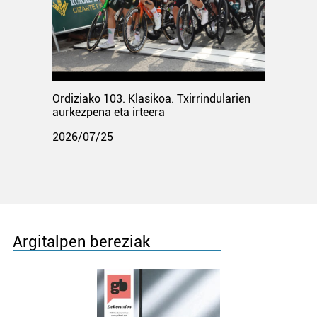
Ordiziako 103. Klasikoa. Txirrindularien
aurkezpena eta irteera
2026/07/25
Argitalpen bereziak