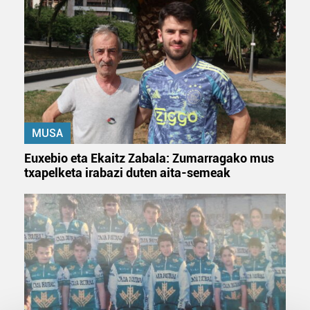
MUSA
Euxebio eta Ekaitz Zabala: Zumarragako mus
txapelketa irabazi duten aita-semeak