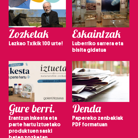
Zozketak
Eskaintzak
Lazkao Txikik 100 urte!
Luberriko sarrera eta
bisita gidatua
Gure berri.
Denda
Erantzun inkesta eta
Papereko zenbakiak
parte hartu Iztuetako
PDF formatuan
produktuen saski
baten zozketan