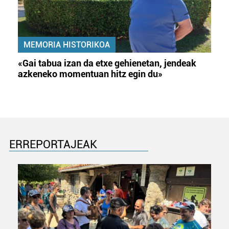
MEMORIA HISTORIKOA
«Gai tabua izan da etxe gehienetan, jendeak
azkeneko momentuan hitz egin du»
ERREPORTAJEAK