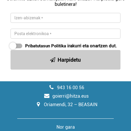
buletinera!
Pribatutasun Politika
irakurri eta onartzen dut.
Harpidetu
943 16 00 56
goierri@hitza.eus
Oriamendi, 32 – BEASAIN
Nor gara