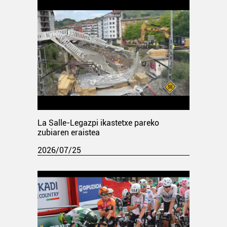
La Salle-Legazpi ikastetxe pareko
zubiaren eraistea
2026/07/25