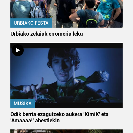
URBIAKO FESTA
Urbiako zelaiak erromeria leku
MUSIKA
Odik berria ezagutzeko aukera 'KimiK' eta
'Amaaaa!' abestiekin