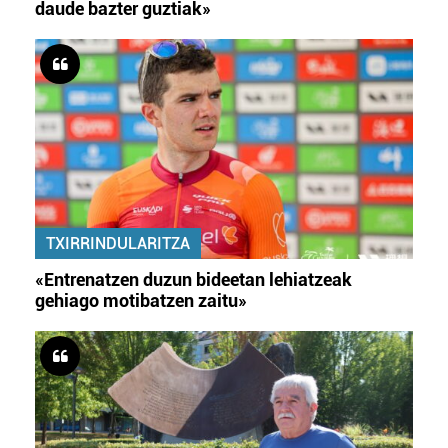
daude bazter guztiak»
TXIRRINDULARITZA
«Entrenatzen duzun bideetan lehiatzeak
gehiago motibatzen zaitu»