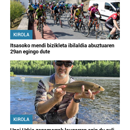
Lortu zure datu pertsonalak prozesatzeko moduari
buruzko informazio gehiago eta ezarri zure lehentasunak
datuen atalean. Edozein unetan alda edo ken dezakezu
zure baimena Cookieen adierazpenean.
KIROLA
Webgune honek cookie propioak eta hirugarrenen cookie-
fitxategiak erabiltzen ditu. Zure esperientzia eta
Itsasoko mendi bizikleta ibilaldia abuztuaren
zerbitzuak hobetzeko asmoz, cookie teknologiaz
29an egingo dute
baliatzen gara. Ohar hau onartuz gero, teknologia hori
erabiltzeko baimen esplizitua ematen diguzu.
Gehiago
irakurri
KIROLA