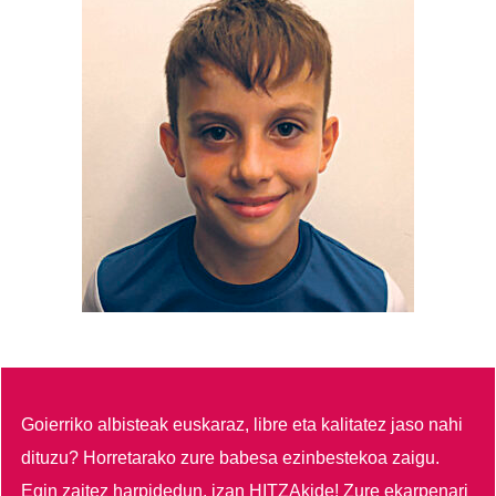
Goierriko albisteak euskaraz, libre eta kalitatez jaso nahi
dituzu?
Horretarako zure babesa ezinbestekoa zaigu.
Egin zaitez harpidedun, izan HITZAkide!
Zure ekarpenari