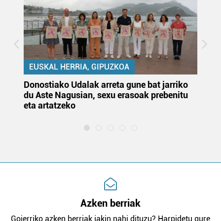
EUSKAL HERRIA, GIPUZKOA
Donostiako Udalak arreta gune bat jarriko
Ur
du Aste Nagusian, sexu erasoak prebenitu
es
eta artatzeko
lu
Azken berriak
Goierriko azken berriak jakin nahi dituzu? Harpidetu gure