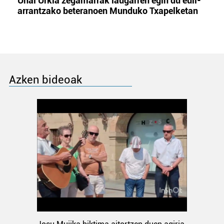
Unai Urkia zegamarrak laugarren egin du euli-
arrantzako beteranoen Munduko Txapelketan
Azken bideoak